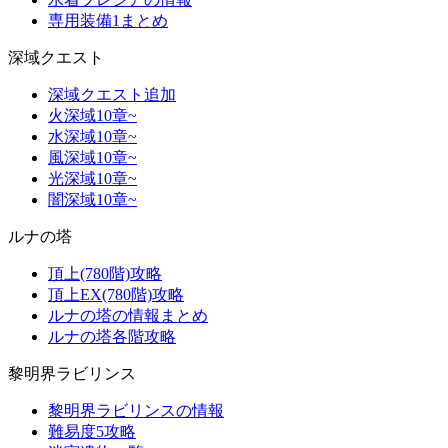
専用装備1まとめ
深域クエスト
深域クエスト追加
火深域10章~
水深域10章~
風深域10章~
光深域10章~
闇深域10章~
ルナの塔
頂上(780階)攻略
頂上EX(780階)攻略
ルナの塔の情報まとめ
ルナの塔各階攻略
黎明界ラビリンス
黎明界ラビリンスの情報
難易度5攻略