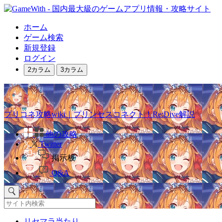
ホーム
ゲーム検索
新規登録
ログイン
2カラム
3カラム
プリコネ攻略wiki｜プリンセスコネクト！Re:Dive解説
他の攻略
Twitter
掲示板
Q&A
リセマラ当たり