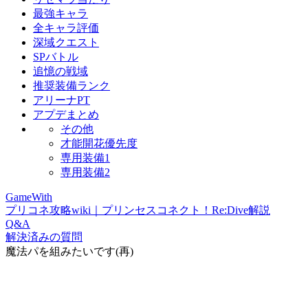
最強キャラ
全キャラ評価
深域クエスト
SPバトル
追憶の戦域
推奨装備ランク
アリーナPT
アプデまとめ
その他
才能開花優先度
専用装備1
専用装備2
GameWith
プリコネ攻略wiki｜プリンセスコネクト！Re:Dive解説
Q&A
解決済みの質問
魔法パを組みたいです(再)