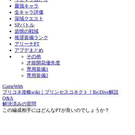
最強キャラ
全キャラ評価
深域クエスト
SPバトル
追憶の戦域
推奨装備ランク
アリーナPT
アプデまとめ
その他
才能開花優先度
専用装備1
専用装備2
GameWith
プリコネ攻略wiki｜プリンセスコネクト！Re:Dive解説
Q&A
解決済みの質問
この編成相手にはどんなPTが良いのでしょうか？