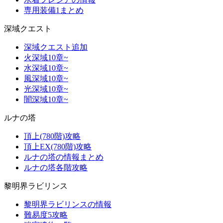
専用装備1まとめ
深域クエスト
深域クエスト追加
火深域10章~
水深域10章~
風深域10章~
光深域10章~
闇深域10章~
ルナの塔
頂上(780階)攻略
頂上EX(780階)攻略
ルナの塔の情報まとめ
ルナの塔各階攻略
黎明界ラビリンス
黎明界ラビリンスの情報
難易度5攻略