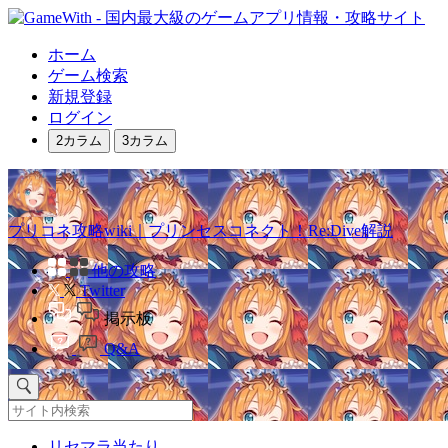
ホーム
ゲーム検索
新規登録
ログイン
2カラム
3カラム
プリコネ攻略wiki｜プリンセスコネクト！Re:Dive解説
他の攻略
Twitter
掲示板
Q&A
リセマラ当たり