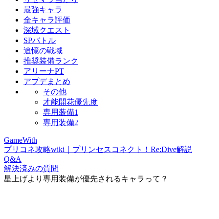
最強キャラ
全キャラ評価
深域クエスト
SPバトル
追憶の戦域
推奨装備ランク
アリーナPT
アプデまとめ
その他
才能開花優先度
専用装備1
専用装備2
GameWith
プリコネ攻略wiki｜プリンセスコネクト！Re:Dive解説
Q&A
解決済みの質問
星上げより専用装備が優先されるキャラって？