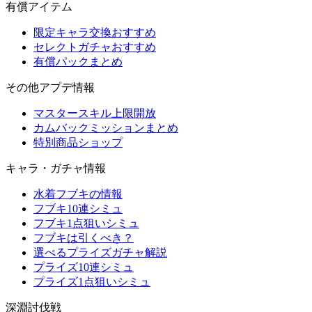
有償アイテム
限定キャラ交換おすすめ
セレクトガチャおすすめ
有償パックまとめ
その他アプデ情報
マスタースキル上限開放
カムバックミッションまとめ
特別商品ショップ
キャラ・ガチャ情報
水着フブキの情報
フブキ10連シミュ
フブキ1点狙いシミュ
フブキは引くべき？
選べるプライズガチャ解説
プライズ10連シミュ
プライズ1点狙いシミュ
深淵討伐戦