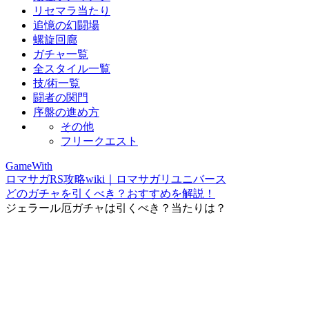
リセマラ当たり
追憶の幻闘場
螺旋回廊
ガチャ一覧
全スタイル一覧
技/術一覧
闘者の関門
序盤の進め方
その他
フリークエスト
GameWith
ロマサガRS攻略wiki｜ロマサガリユニバース
どのガチャを引くべき？おすすめを解説！
ジェラール厄ガチャは引くべき？当たりは？