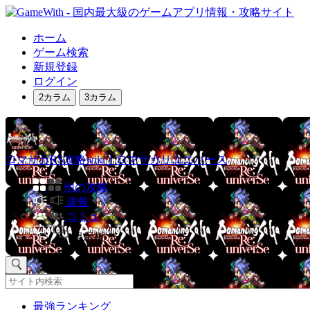
ホーム
ゲーム検索
新規登録
ログイン
2カラム
3カラム
ロマサガRS攻略wiki｜ロマサガリユニバース
他の攻略
速報
コミュ
掲示板
最強ランキング