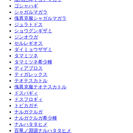
ゴシャハギ
シャガルマガラ
傀異克服シャガルマガラ
ジュラトドス
ショウグンギザミ
ジンオウガ
セルレギオス
ダイミョウザザミ
タマミツネ
タマミツネ希少種
ディアブロス
ティガレックス
テオテスカトル
傀異克服テオテスカトル
ドスバギィ
ドスフロギィ
トビカガチ
ナルガクルガ
ナルガクルガ希少種
ナルハタタヒメ
百竜ノ淵源ナルハタタヒメ