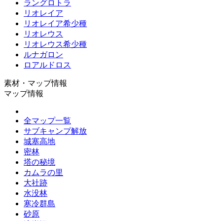
ラングロトラ
リオレイア
リオレイア希少種
リオレウス
リオレウス希少種
ルナガロン
ロアルドロス
素材・マップ情報
マップ情報
全マップ一覧
サブキャンプ解放
城塞高地
密林
塔の秘境
カムラの里
大社跡
水没林
寒冷群島
砂原