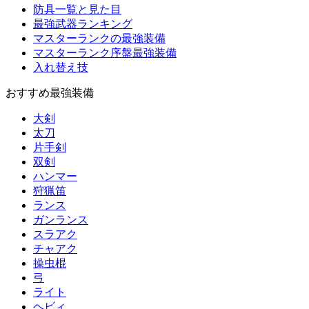
防具一覧と見た目
最強武器ランキング
マスターランクの最強装備
マスターランク序盤最強装備
入れ替え技
おすすめ最強装備
大剣
太刀
片手剣
双剣
ハンマー
狩猟笛
ランス
ガンランス
スラアク
チャアク
操虫棍
弓
ライト
ヘビィ