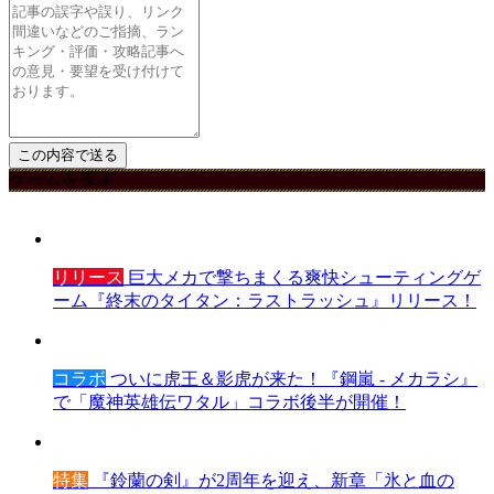
ゲームを探す
リリース
巨大メカで撃ちまくる爽快シューティングゲ
ーム『終末のタイタン：ラストラッシュ』リリース！
コラボ
ついに虎王＆影虎が来た！『鋼嵐 - メカラシ』
で「魔神英雄伝ワタル」コラボ後半が開催！
特集
『鈴蘭の剣』が2周年を迎え、新章「氷と血の