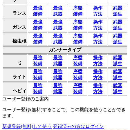
ク
最強
最強
序盤
操作
武器
ランス
装備
武器
装備
方法
派生
最強
最強
序盤
操作
武器
ガンス
装備
武器
装備
方法
派生
最強
最強
序盤
操作
武器
操虫棍
装備
武器
装備
方法
派生
ガンナータイプ
最強
最強
序盤
操作
武器
弓
装備
武器
装備
方法
派生
最強
最強
序盤
操作
武器
ライト
装備
武器
装備
方法
派生
最強
最強
序盤
操作
武器
ヘビィ
装備
武器
装備
方法
派生
ユーザー登録のご案内
ユーザー登録(無料)することで、この機能を使うことができ
ます。
新規登録(無料)して使う
登録済みの方はログイン