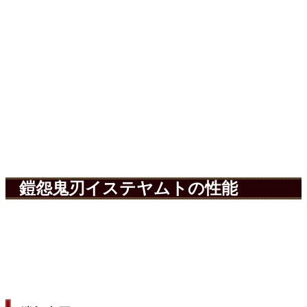
鎧怨鬼刃イステヤムトの性能