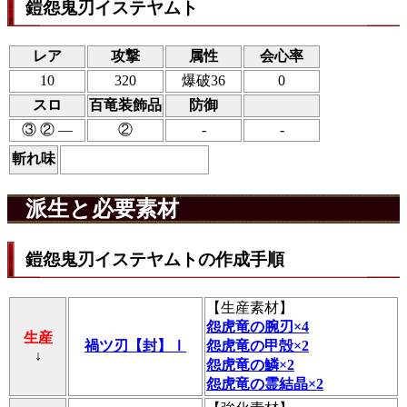
鎧怨鬼刃イステヤムト
レア
攻撃
属性
会心率
10
320
爆破36
0
スロ
百竜装飾品
防御
③ ② ―
②
-
-
斬れ味
派生と必要素材
鎧怨鬼刃イステヤムトの作成手順
【
生産素材
】
怨虎竜の腕刃×4
生産
禍ツ刃【封】Ⅰ
怨虎竜の甲殻×2
↓
怨虎竜の鱗×2
怨虎竜の霊結晶×2