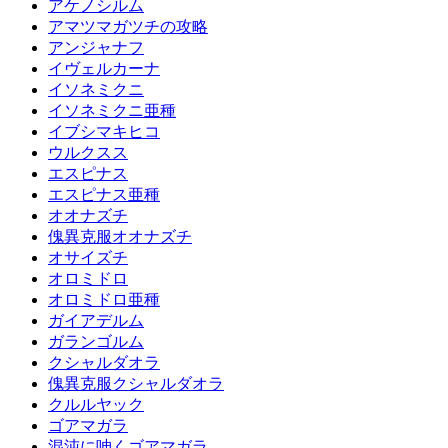
アケノシルム
アマツマガツチの攻略
アンジャナフ
イヴェルカーナ
イソネミクニ
イソネミクニ亜種
イブシマキヒコ
ウルクスス
エスピナス
エスピナス亜種
オオナズチ
傀異克服オオナズチ
オサイズチ
オロミドロ
オロミドロ亜種
ガイアデルム
ガランゴルム
クシャルダオラ
傀異克服クシャルダオラ
クルルヤック
ゴアマガラ
混沌に呻くゴアマガラ