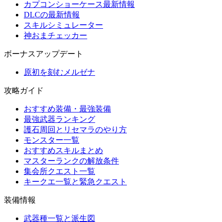
カプコンショーケース最新情報
DLCの最新情報
スキルシミュレーター
神おまチェッカー
ボーナスアップデート
原初を刻むメルゼナ
攻略ガイド
おすすめ装備・最強装備
最強武器ランキング
護石周回とリセマラのやり方
モンスター一覧
おすすめスキルまとめ
マスターランクの解放条件
集会所クエスト一覧
キークエ一覧と緊急クエスト
装備情報
武器種一覧と派生図