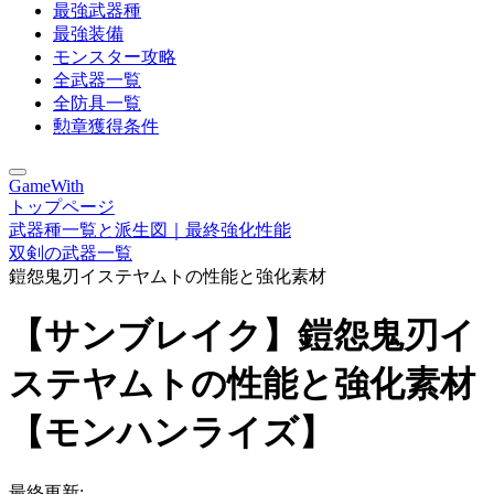
最強武器種
最強装備
モンスター攻略
全武器一覧
全防具一覧
勲章獲得条件
GameWith
トップページ
武器種一覧と派生図｜最終強化性能
双剣の武器一覧
鎧怨鬼刃イステヤムトの性能と強化素材
【サンブレイク】鎧怨鬼刃イ
ステヤムトの性能と強化素材
【モンハンライズ】
最終更新: