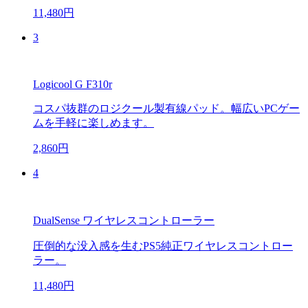
11,480円
3
Logicool G F310r
コスパ抜群のロジクール製有線パッド。幅広いPCゲー
ムを手軽に楽しめます。
2,860円
4
DualSense ワイヤレスコントローラー
圧倒的な没入感を生むPS5純正ワイヤレスコントロー
ラー。
11,480円