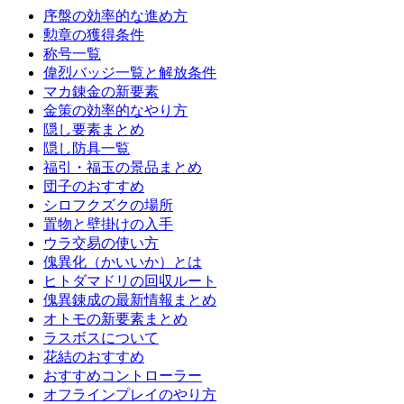
序盤の効率的な進め方
勲章の獲得条件
称号一覧
偉烈バッジ一覧と解放条件
マカ錬金の新要素
金策の効率的なやり方
隠し要素まとめ
隠し防具一覧
福引・福玉の景品まとめ
団子のおすすめ
シロフクズクの場所
置物と壁掛けの入手
ウラ交易の使い方
傀異化（かいいか）とは
ヒトダマドリの回収ルート
傀異錬成の最新情報まとめ
オトモの新要素まとめ
ラスボスについて
花結のおすすめ
おすすめコントローラー
オフラインプレイのやり方