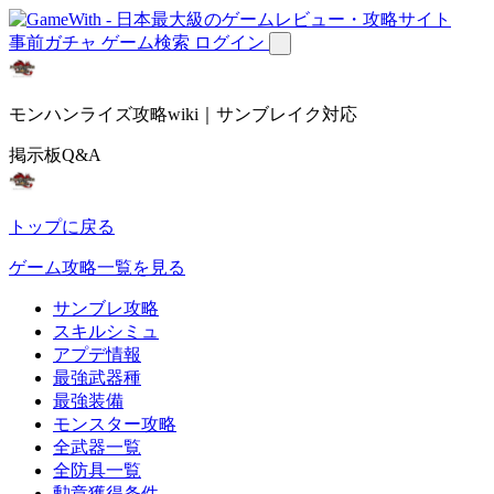
事前ガチャ
ゲーム検索
ログイン
モンハンライズ攻略wiki｜サンブレイク対応
掲示板Q&A
トップに戻る
ゲーム攻略一覧を見る
サンブレ攻略
スキルシミュ
アプデ情報
最強武器種
最強装備
モンスター攻略
全武器一覧
全防具一覧
勲章獲得条件