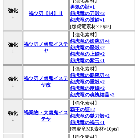
【
強化素材
】
勇気の証×1
強化
禍ツ刃【封】Ⅱ
怨虎竜の刀殻×2
↓
怨虎竜の逆鱗×1
[怨虎竜素材×10pts]
【
強化素材
】
怨虎竜の妖腕刃×4
禍ツ刃ノ幽鬼イステ
強化
怨虎竜の堅殻×2
ヤ
↓
怨虎竜の上鱗×2
怨虎竜の紫玉×1
【
強化素材
】
怨虎竜の覇腕刃×4
禍ツ刃ノ幽鬼イステ
強化
怨虎竜の重殻×2
ヤ改
↓
怨虎竜の厚鱗×2
怨虎竜の魂魄結晶×2
【
強化素材
】
覇王の証×2
禍業物・大幽鬼イス
強化
怨虎竜の獄刀殻×2
テヤ
↓
怨虎竜の禍玉×1
[怨虎竜MR素材×10pts]
【
強化素材
】