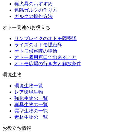
猟犬具のおすすめ
遠隔ガルクの作り方
ガルクの操作方法
オトモ関連のお役立ち
サンブレイクのオトモ隠密隊
ライズのオトモ隠密隊
オトモ偵察隊の場所
オトモ雇用窓口で出来ること
オトモ広場の行き方と解放条件
環境生物
環境生物一覧
レア環境生物
強化生物の一覧
猟具生物の一覧
罠型生物の一覧
素材生物の一覧
お役立ち情報