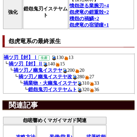
憤怨迸る業腕刃×4
鎧怨鬼刃イステヤム
強化
怨虎竜の鎧重殻×2
ト
積怨の禍鱗×2
怨虎竜の宿望瞳×1
怨虎竜系の最終派生
禍ツ刃【封】Ⅰ
130
1
生産
┗
禍ツ刃【封】Ⅱ
140
15
┗
禍ツ刃ノ幽鬼イステヤ
200
2
┗
禍ツ刃ノ幽鬼イステヤ改
280
2
┗
禍業物・大幽鬼イステヤ
310
3
┗
鎧怨鬼刃イステヤムト
320
3
関連記事
怨嗟響めくマガイマガド関連
攻略方法
装備(防具)
武器性能