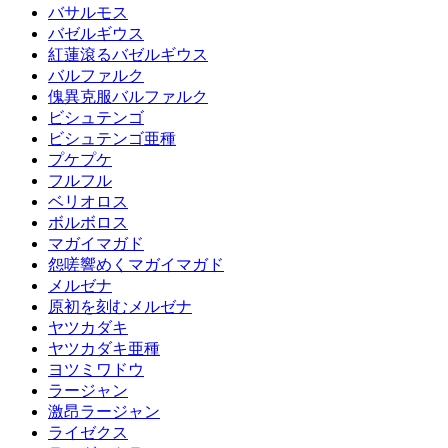
バサルモス
バゼルギウス
紅蓮滾るバゼルギウス
バルファルク
傀異克服バルファルク
ビシュテンゴ
ビシュテンゴ亜種
プケプケ
フルフル
ベリオロス
ボルボロス
マガイマガド
怨嗟響めくマガイマガド
メルゼナ
原初を刻むメルゼナ
ヤツカダキ
ヤツカダキ亜種
ヨツミワドウ
ラージャン
激昂ラージャン
ライゼクス