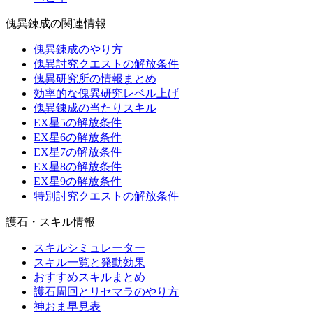
傀異錬成の関連情報
傀異錬成のやり方
傀異討究クエストの解放条件
傀異研究所の情報まとめ
効率的な傀異研究レベル上げ
傀異錬成の当たりスキル
EX星5の解放条件
EX星6の解放条件
EX星7の解放条件
EX星8の解放条件
EX星9の解放条件
特別討究クエストの解放条件
護石・スキル情報
スキルシミュレーター
スキル一覧と発動効果
おすすめスキルまとめ
護石周回とリセマラのやり方
神おま早見表