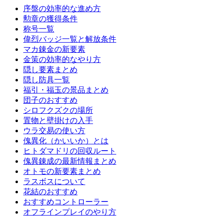
序盤の効率的な進め方
勲章の獲得条件
称号一覧
偉烈バッジ一覧と解放条件
マカ錬金の新要素
金策の効率的なやり方
隠し要素まとめ
隠し防具一覧
福引・福玉の景品まとめ
団子のおすすめ
シロフクズクの場所
置物と壁掛けの入手
ウラ交易の使い方
傀異化（かいいか）とは
ヒトダマドリの回収ルート
傀異錬成の最新情報まとめ
オトモの新要素まとめ
ラスボスについて
花結のおすすめ
おすすめコントローラー
オフラインプレイのやり方