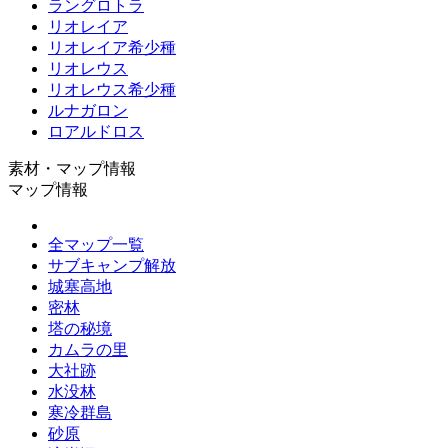
ラングロトラ
リオレイア
リオレイア希少種
リオレウス
リオレウス希少種
ルナガロン
ロアルドロス
素材・マップ情報
マップ情報
全マップ一覧
サブキャンプ解放
城塞高地
密林
塔の秘境
カムラの里
大社跡
水没林
寒冷群島
砂原