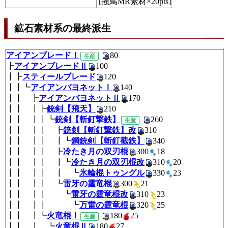
[掻鳥MR素材×20pts]
鉱石素材系の最終派生
アイアンブレードⅠ
8
生産
┣
アイアンブレードⅡ
100
┃┣
スティールブレード
120
┃┃┗
アイアンバヨネットⅠ
140
┃┃ ┣
アイアンバヨネットⅡ
170
┃┃ ┃┣
銃剣【飛天】
210
┃┃ ┃┃┗
銃剣【斬釘撃鉄】
260
生産
┃┃ ┃┃ ┣
銃剣【斬釘撃鉄】改
310
┃┃ ┃┃ ┃┗
鋼銃剣【斬釘截鉄】
340
┃┃ ┃┃ ┣
冷たき月の双刃棍
300
18
┃┃ ┃┃ ┃┗
冷たき月の双刃棍改
310
2
┃┃ ┃┃ ┃ ┗
氷輪棍トゥングル
330
23
┃┃ ┃┃ ┗
雷牙の霆竜棍
300
21
┃┃ ┃┃ ┗
雷牙の霆竜棍改
310
23
┃┃ ┃┃ ┗
万雷の霆竜棍
320
25
┃┃ ┃┗
火竜棍Ⅰ
180
25
生産
┃┃ ┃ ┗
火竜棍Ⅱ
180
27