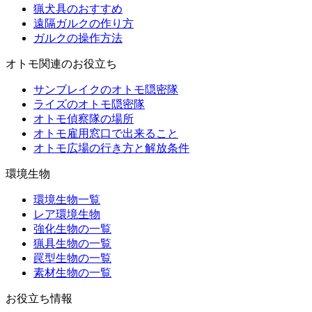
猟犬具のおすすめ
遠隔ガルクの作り方
ガルクの操作方法
オトモ関連のお役立ち
サンブレイクのオトモ隠密隊
ライズのオトモ隠密隊
オトモ偵察隊の場所
オトモ雇用窓口で出来ること
オトモ広場の行き方と解放条件
環境生物
環境生物一覧
レア環境生物
強化生物の一覧
猟具生物の一覧
罠型生物の一覧
素材生物の一覧
お役立ち情報