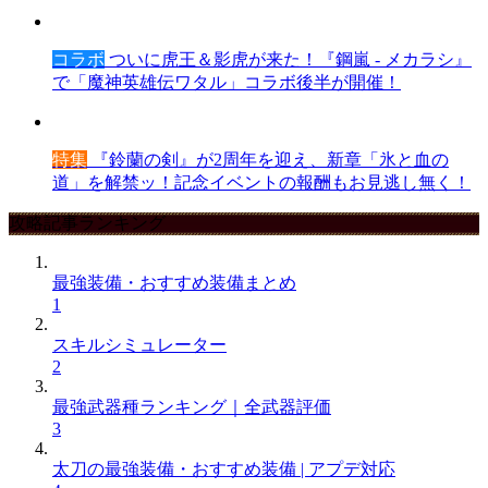
コラボ
ついに虎王＆影虎が来た！『鋼嵐 - メカラシ』
で「魔神英雄伝ワタル」コラボ後半が開催！
特集
『鈴蘭の剣』が2周年を迎え、新章「氷と血の
道」を解禁ッ！記念イベントの報酬もお見逃し無く！
攻略記事ランキング
最強装備・おすすめ装備まとめ
1
スキルシミュレーター
2
最強武器種ランキング｜全武器評価
3
太刀の最強装備・おすすめ装備 | アプデ対応