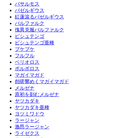
バサルモス
バゼルギウス
紅蓮滾るバゼルギウス
バルファルク
傀異克服バルファルク
ビシュテンゴ
ビシュテンゴ亜種
プケプケ
フルフル
ベリオロス
ボルボロス
マガイマガド
怨嗟響めくマガイマガド
メルゼナ
原初を刻むメルゼナ
ヤツカダキ
ヤツカダキ亜種
ヨツミワドウ
ラージャン
激昂ラージャン
ライゼクス