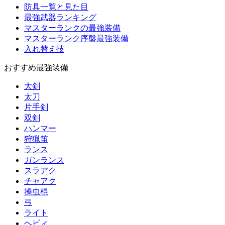
防具一覧と見た目
最強武器ランキング
マスターランクの最強装備
マスターランク序盤最強装備
入れ替え技
おすすめ最強装備
大剣
太刀
片手剣
双剣
ハンマー
狩猟笛
ランス
ガンランス
スラアク
チャアク
操虫棍
弓
ライト
ヘビィ