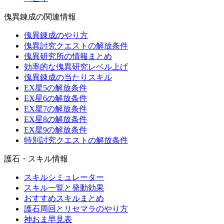
傀異錬成の関連情報
傀異錬成のやり方
傀異討究クエストの解放条件
傀異研究所の情報まとめ
効率的な傀異研究レベル上げ
傀異錬成の当たりスキル
EX星5の解放条件
EX星6の解放条件
EX星7の解放条件
EX星8の解放条件
EX星9の解放条件
特別討究クエストの解放条件
護石・スキル情報
スキルシミュレーター
スキル一覧と発動効果
おすすめスキルまとめ
護石周回とリセマラのやり方
神おま早見表