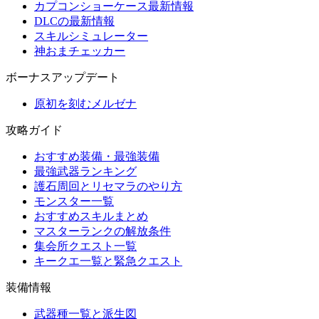
カプコンショーケース最新情報
DLCの最新情報
スキルシミュレーター
神おまチェッカー
ボーナスアップデート
原初を刻むメルゼナ
攻略ガイド
おすすめ装備・最強装備
最強武器ランキング
護石周回とリセマラのやり方
モンスター一覧
おすすめスキルまとめ
マスターランクの解放条件
集会所クエスト一覧
キークエ一覧と緊急クエスト
装備情報
武器種一覧と派生図