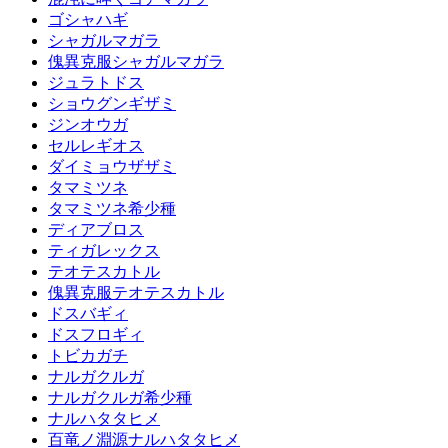
ゴシャハギ
シャガルマガラ
傀異克服シャガルマガラ
ジュラトドス
ショウグンギザミ
ジンオウガ
セルレギオス
ダイミョウザザミ
タマミツネ
タマミツネ希少種
ディアブロス
ティガレックス
テオテスカトル
傀異克服テオテスカトル
ドスバギィ
ドスフロギィ
トビカガチ
ナルガクルガ
ナルガクルガ希少種
ナルハタタヒメ
百竜ノ淵源ナルハタタヒメ