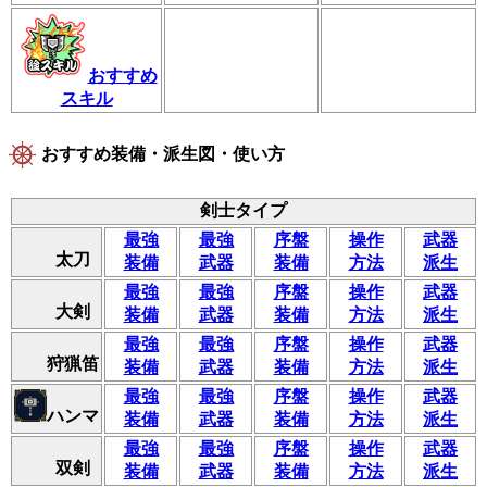
おすすめ
スキル
おすすめ装備・派生図・使い方
剣士タイプ
最強
最強
序盤
操作
武器
太刀
装備
武器
装備
方法
派生
最強
最強
序盤
操作
武器
大剣
装備
武器
装備
方法
派生
最強
最強
序盤
操作
武器
狩猟笛
装備
武器
装備
方法
派生
最強
最強
序盤
操作
武器
ハンマ
装備
武器
装備
方法
派生
最強
最強
序盤
操作
武器
双剣
装備
武器
装備
方法
派生