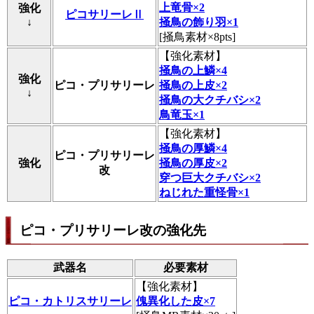
上竜骨×2
強化
ピコサリーレⅡ
↓
掻鳥の飾り羽×1
[掻鳥素材×8pts]
【
強化素材
】
掻鳥の上鱗×4
強化
ピコ・プリサリーレ
掻鳥の上皮×2
↓
掻鳥の大クチバシ×2
鳥竜玉×1
【
強化素材
】
掻鳥の厚鱗×4
ピコ・プリサリーレ
強化
掻鳥の厚皮×2
改
穿つ巨大クチバシ×2
ねじれた重怪骨×1
ピコ・プリサリーレ改の強化先
武器名
必要素材
【
強化素材
】
ピコ・カトリスサリーレ
傀異化した皮×7