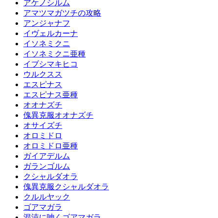
アケノシルム
アマツマガツチの攻略
アンジャナフ
イヴェルカーナ
イソネミクニ
イソネミクニ亜種
イブシマキヒコ
ウルクスス
エスピナス
エスピナス亜種
オオナズチ
傀異克服オオナズチ
オサイズチ
オロミドロ
オロミドロ亜種
ガイアデルム
ガランゴルム
クシャルダオラ
傀異克服クシャルダオラ
クルルヤック
ゴアマガラ
混沌に呻くゴアマガラ