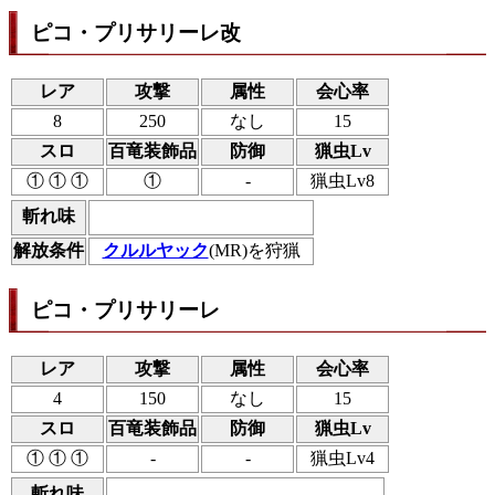
ピコ・プリサリーレ改
レア
攻撃
属性
会心率
8
250
なし
15
スロ
百竜装飾品
防御
猟虫Lv
① ① ①
①
-
猟虫Lv8
斬れ味
解放条件
クルルヤック
(MR)を狩猟
ピコ・プリサリーレ
レア
攻撃
属性
会心率
4
150
なし
15
スロ
百竜装飾品
防御
猟虫Lv
① ① ①
-
-
猟虫Lv4
斬れ味