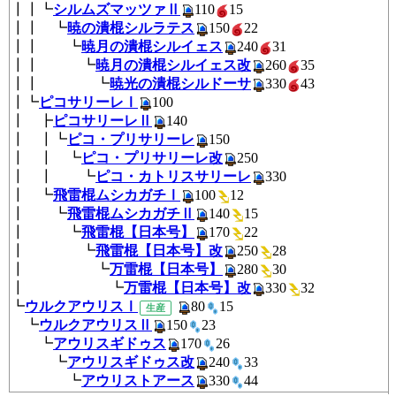
┃┃┗
シルムズマッツァⅡ
110
1
┃┃ ┗
暁の潰棍シルラテス
150
2
┃┃ ┗
暁月の潰棍シルイェス
240
3
┃┃ ┗
暁月の潰棍シルイェス改
260
3
┃┃ ┗
暁光の潰棍シルドーサ
330
4
┃┗
ピコサリーレⅠ
100
┃ ┣
ピコサリーレⅡ
140
┃ ┃┗
ピコ・プリサリーレ
150
┃ ┃ ┗
ピコ・プリサリーレ改
250
┃ ┃ ┗
ピコ・カトリスサリーレ
33
┃ ┗
飛雷棍ムシカガチⅠ
100
1
┃ ┗
飛雷棍ムシカガチⅡ
140
1
┃ ┗
飛雷棍【日本号】
170
22
┃ ┗
飛雷棍【日本号】改
250
2
┃ ┗
万雷棍【日本号】
280
30
┃ ┗
万雷棍【日本号】改
330
3
┗
ウルクアウリスⅠ
80
1
生産
┗
ウルクアウリスⅡ
150
23
┗
アウリスギドゥス
170
26
┗
アウリスギドゥス改
240
3
┗
アウリストアース
330
44