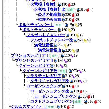
┃┃ ┃ ┗
火竜棍【炎舞】
190
30
┃┃ ┃ ┗
火竜棍【炎舞】改
310
4
生産
┃┃ ┃ ┣
炎爪の焔竜棍
320
50
┃┃ ┃ ┗
乾坤の火竜棍
310
39
┃┃ ┗
ボルトチャンバーⅠ
150
2
生産
┃┃ ┗
ボルトチャンバーⅡ
160
2
┃┃ ┗
フルボルトチャンバー
180
3
┃┃ ┗
フルボルトチャンバー改
260
4
┃┃ ┗
満電注雷棍
290
42
┃┃ ┗
満電注雷棍改
320
48
┃┣
プリンセスレガリアⅠ
110
1
生産
┃┃┗
プリンセスレガリアⅡ
180
2
┃┃ ┗
クイーンレガリア
210
25
┃┃ ┗
クイーンレガリア改
270
2
生産
┃┃ ┣
クラリチェレガリア
310
2
┃┃ ┃┗
クラリチェレガリア改
340
2
┃┃ ┗
ローゼンシュタンゲ
300
1
┃┃ ┣
ローゼンシュタンゲ改
310
1
┃┃ ┃┗
ローゼンシュプリンゲン
320
2
┃┃ ┗
カクトスシュプリンゲン
310
生産
┃┣
シルムズマッツァⅠ
100
1
生産