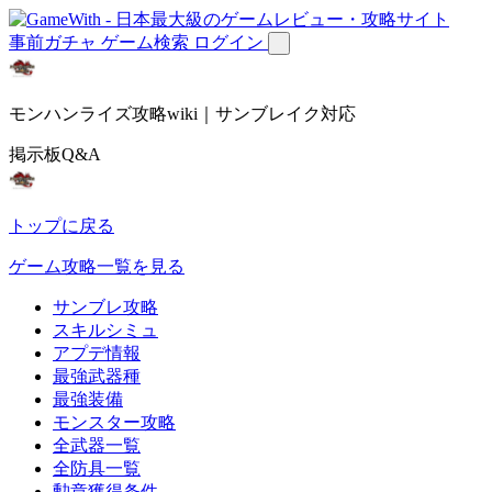
事前ガチャ
ゲーム検索
ログイン
モンハンライズ攻略wiki｜サンブレイク対応
掲示板Q&A
トップに戻る
ゲーム攻略一覧を見る
サンブレ攻略
スキルシミュ
アプデ情報
最強武器種
最強装備
モンスター攻略
全武器一覧
全防具一覧
勲章獲得条件