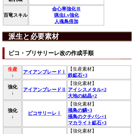
会心率強化Ⅲ
百竜スキル
猟虫Lv強化
人魂鳥倍加
派生と必要素材
ピコ・プリサリーレ改の作成手順
【
生産素材
】
生産
アイアンブレードⅠ
↓
鉄鉱石×3
【
強化素材
】
強化
アイアンブレードⅡ
アイシスメタル×2
↓
大地の結晶×2
【
強化素材
】
掻鳥の鱗×3
強化
ピコサリーレⅠ
↓
掻鳥のクチバシ×1
マカライト鉱石×3
【
強化素材
】