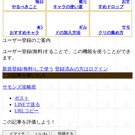
毎日
被り
おす
やるべきこと
キャラの使い道
すめドロップ
★5
ギル
サモ
おすすめキャラ
ドの加入方法
クリの集め方
ユーザー登録のご案内
ユーザー登録(無料)することで、この機能を使うことができ
ます。
新規登録(無料)して使う
登録済みの方はログイン
この記事を書いた人
サモンズ攻略班
ポスト
LINEで送る
URLコピー
この記事を評価しよう！
イマイチ
いいね
指摘する