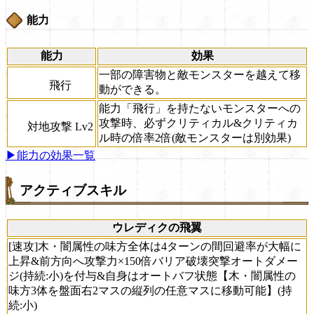
能力
能力
効果
一部の障害物と敵モンスターを越えて移
飛行
動ができる。
能力「飛行」を持たないモンスターへの
攻撃時、必ずクリティカル&クリティカ
対地攻撃 Lv2
ル時の倍率2倍(敵モンスターは別効果)
▶能力の効果一覧
アクティブスキル
ウレディクの飛翼
[速攻]木・闇属性の味方全体は4ターンの間回避率が大幅に
上昇&前方向へ攻撃力×150倍バリア破壊突撃オートダメー
ジ(持続:小)を付与&自身はオートバフ状態【木・闇属性の
味方3体を盤面右2マスの縦列の任意マスに移動可能】(持
続:小)