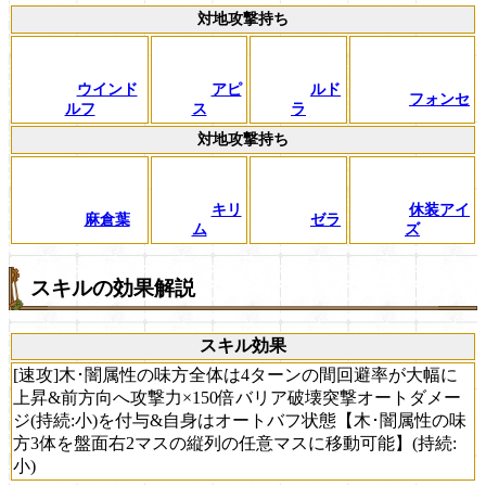
対地攻撃持ち
ウインド
アピ
ルド
フォンセ
ルフ
ス
ラ
対地攻撃持ち
キリ
休装アイ
麻倉葉
ゼラ
ム
ズ
スキルの効果解説
スキル効果
[速攻]木･闇属性の味方全体は4ターンの間回避率が大幅に
上昇&前方向へ攻撃力×150倍バリア破壊突撃オートダメー
ジ(持続:小)を付与&自身はオートバフ状態【木･闇属性の味
方3体を盤面右2マスの縦列の任意マスに移動可能】(持続:
小)