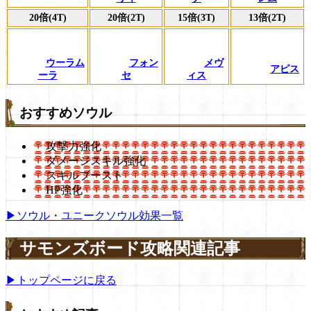
20倍(4T)
20倍(2T)
15倍(3T)
13倍(2T)
ウーラム
フォン
メヴ
アピス
ーラ
セ
ィス
おすすめソウル
攻撃力強化
ダメージスキル強化
スキルブースト
HP強化
▶ソウル・ユニークソウル効果一覧
サモンズボード攻略関連記事
▶トップページに戻る