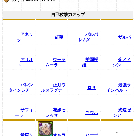
自己攻撃力アップ
アネッ
バルバ
紅華
ザルバ
タ
レムX
アリオ
ウーラ
学園桜
金メイ
ト
ムーラ
姫
シン
バレン
正月ウ
最強ラ
ロサ
タインシア
ルスラグナ
インハルト
サフィ
花嫁セ
光速ゼ
ユウハ
ーラ
レッサ
シア
-
覚悟ミ
オルラ
ハーデ