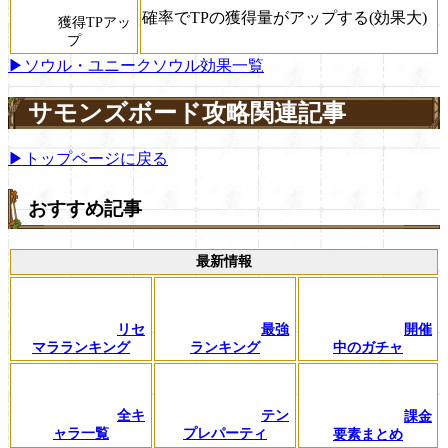
確率でTPの獲得量がアップする(効果大)
獲得TPアッ
プ
▶ソウル・ユニークソウル効果一覧
サモンズボード攻略関連記事
▶トップページに戻る
おすすめ記事
最新情報
リセ
最強
開催
マラランキング
ランキング
中のガチャ
全キ
テン
課金
ャラ一覧
プレパーティ
要素まとめ