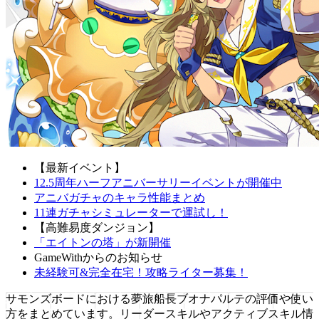
【最新イベント】
12.5周年ハーフアニバーサリーイベントが開催中
アニバガチャのキャラ性能まとめ
11連ガチャシミュレーターで運試し！
【高難易度ダンジョン】
「エイトンの塔」が新開催
GameWithからのお知らせ
未経験可&完全在宅！攻略ライター募集！
サモンズボードにおける夢旅船長ブオナパルテの評価や使い
方をまとめています。リーダースキルやアクティブスキル情