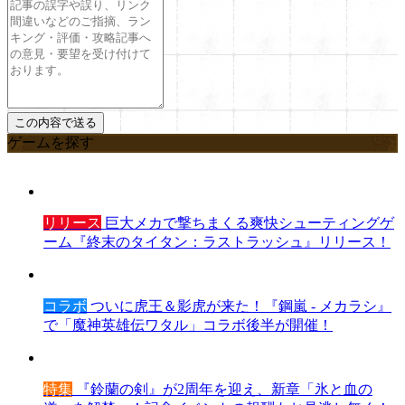
ゲームを探す
リリース
巨大メカで撃ちまくる爽快シューティングゲ
ーム『終末のタイタン：ラストラッシュ』リリース！
コラボ
ついに虎王＆影虎が来た！『鋼嵐 - メカラシ』
で「魔神英雄伝ワタル」コラボ後半が開催！
特集
『鈴蘭の剣』が2周年を迎え、新章「氷と血の