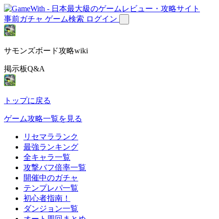
事前ガチャ
ゲーム検索
ログイン
サモンズボード攻略wiki
掲示板Q&A
トップに戻る
ゲーム攻略一覧を見る
リセマラランク
最強ランキング
全キャラ一覧
攻撃バフ倍率一覧
開催中のガチャ
テンプレパ一覧
初心者指南！
ダンジョン一覧
オート周回まとめ