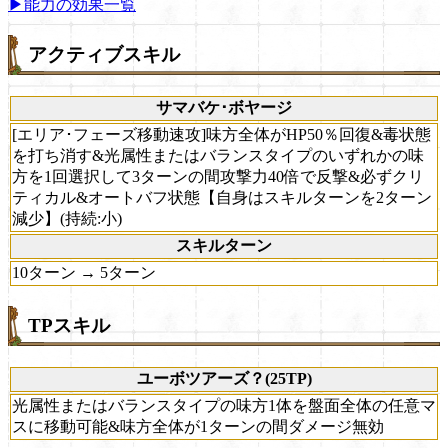
▶能力の効果一覧
アクティブスキル
サマバケ･ボヤージ
[エリア･フェーズ移動速攻]味方全体がHP50％回復&毒状態
を打ち消す&光属性またはバランスタイプのいずれかの味
方を1回選択して3ターンの間攻撃力40倍で反撃&必ずクリ
ティカル&オートバフ状態【自身はスキルターンを2ターン
減少】(持続:小)
スキルターン
10ターン → 5ターン
TPスキル
ユーボツアーズ？(25TP)
光属性またはバランスタイプの味方1体を盤面全体の任意マ
スに移動可能&味方全体が1ターンの間ダメージ無効