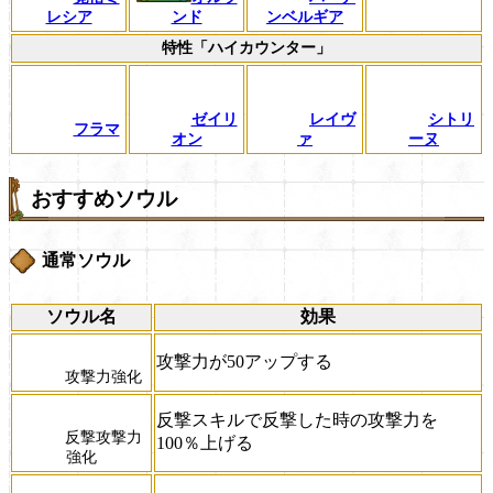
レシア
ンド
ンベルギア
特性「ハイカウンター」
ゼイリ
レイヴ
シトリ
フラマ
オン
ァ
ーヌ
おすすめソウル
通常ソウル
ソウル名
効果
攻撃力が50アップする
攻撃力強化
反撃スキルで反撃した時の攻撃力を
反撃攻撃力
100％上げる
強化