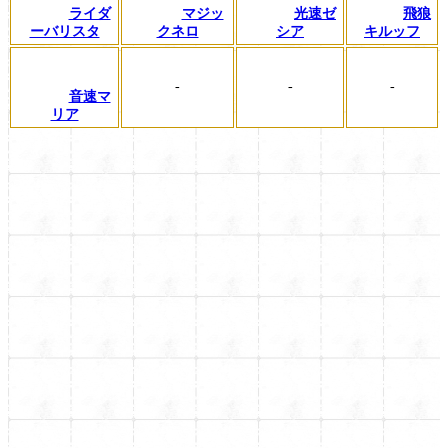
ライダ
マジッ
光速ゼ
飛狼
ーバリスタ
クネロ
シア
キルッフ
-
-
-
音速マ
リア