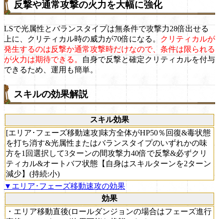
反撃や通常攻撃の火力を大幅に強化
LSで光属性とバランスタイプは無条件で攻撃力28倍出せる
上に、クリティカル時の威力が70倍になる。
クリティカルが
発生するのは反撃か通常攻撃時だけなので、条件は限られる
が火力は期待できる。
自身で反撃と確定クリティカルを付与
できるため、運用も簡単。
スキルの効果解説
スキル効果
[エリア･フェーズ移動速攻]味方全体がHP50％回復&毒状態
を打ち消す&光属性またはバランスタイプのいずれかの味
方を1回選択して3ターンの間攻撃力40倍で反撃&必ずクリ
ティカル&オートバフ状態【自身はスキルターンを2ターン
減少】(持続:小)
▼エリア･フェーズ移動速攻の効果
効果
・エリア移動直後(ロールダンジョンの場合はフェーズ進行