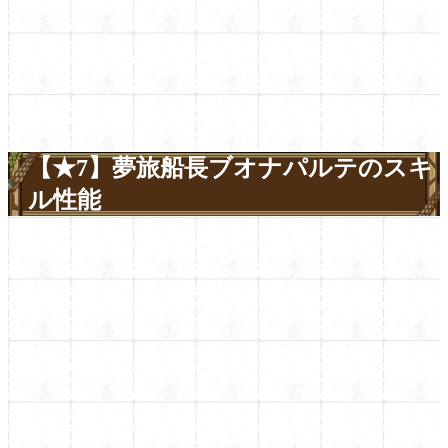
【★7】夢旅船長ブオナパルテのスキ
ル性能