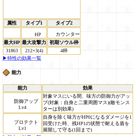
属性
タイプ1
タイプ2
カウンター
HP
最大HP
最大攻撃力
初期ソウル枠
31863
212×3(4)
4枠
▶特性の効果一覧
能力
能力
効果
対象マスにいる間、味方の防御力がアッ
防御アップ
プ(対象：自身と二重周囲マス)(敵モンス
Lv4
ターは別効果)
自身を除く味方がHP0になるダメージを1
プロテクト
回受けた時、残HP1の状態で耐える盾を
Lv1
展開して守る(1回まで)