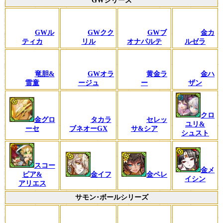
GWシリーズ
GWル
GWクク
GWブ
金カ
ティカ
リル
オナパルテ
ルゼラ
竜胆&
GWオラ
黄金ラ
金ハ
雷童
ージュ
ー
ザン
クロ
金グロ
タカラ
セレッ
ユリ&
ーセ
ブネオーGX
サ&シア
シュスト
スコー
金メ
ピア&
金イフ
金ペレ
イシン
アリエス
サモン･ボールシリーズ