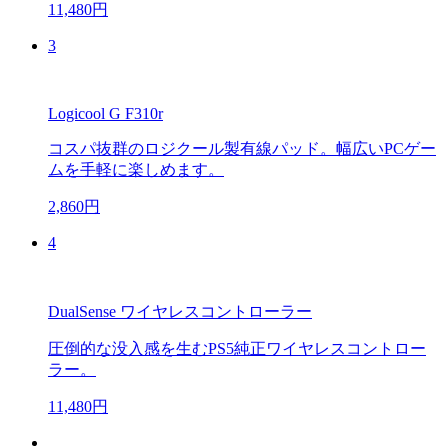
11,480円
3
Logicool G F310r
コスパ抜群のロジクール製有線パッド。幅広いPCゲー
ムを手軽に楽しめます。
2,860円
4
DualSense ワイヤレスコントローラー
圧倒的な没入感を生むPS5純正ワイヤレスコントロー
ラー。
11,480円