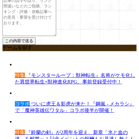
ゲームを探す
特集
『モンスターループ：獣神転生』名将がケモ化し
た異世界転生×獣神進化RPG。事前登録受付中！
コラボ
ついに虎王＆影虎が来た！『鋼嵐 - メカラシ』
で「魔神英雄伝ワタル」コラボ後半が開催！
特集
『鈴蘭の剣』が2周年を迎え、新章「氷と血の
道」を解禁ッ！記念イベントの報酬もお見逃し無く！