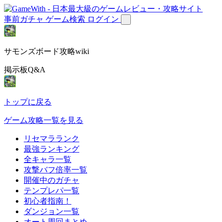
事前ガチャ
ゲーム検索
ログイン
サモンズボード攻略wiki
掲示板Q&A
トップに戻る
ゲーム攻略一覧を見る
リセマラランク
最強ランキング
全キャラ一覧
攻撃バフ倍率一覧
開催中のガチャ
テンプレパ一覧
初心者指南！
ダンジョン一覧
オート周回まとめ