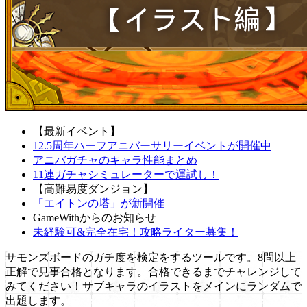
【最新イベント】
12.5周年ハーフアニバーサリーイベントが開催中
アニバガチャのキャラ性能まとめ
11連ガチャシミュレーターで運試し！
【高難易度ダンジョン】
「エイトンの塔」が新開催
GameWithからのお知らせ
未経験可&完全在宅！攻略ライター募集！
サモンズボードのガチ度を検定をするツールです。8問以上
正解で見事合格となります。合格できるまでチャレンジして
みてください！サブキャラのイラストをメインにランダムで
出題します。