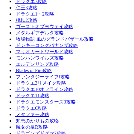
ドラクエ7攻略
仁王3攻略
ドラクエ1・2攻略
桃鉄2攻略
ゴーストオブヨウテイ攻略
メタルギアデルタ攻略
牧場物語 風のグランドバザール攻略
ドンキーコングバナンザ攻略
マリオカートワールド攻略
モンハンワイルズ攻略
エルデンリング攻略
Blades of Fire攻略
ファンタジーライフi攻略
ドラクエ3リメイク攻略
ドラクエ10オフライン攻略
ドラクエ11攻略
ドラクエモンスターズ3攻略
ドラクエ6攻略
メタファー攻略
知恵のかりもの攻略
魔女の泉R攻略
ドラゴンズドグマ2攻略