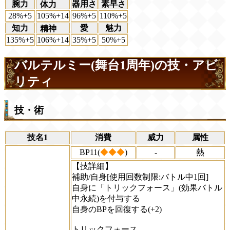
腕力
器用さ
素早さ
体力
28%+5
105%+14
96%+5
110%+5
知力
愛
魅力
精神
135%+5
106%+14
35%+5
50%+5
バルテルミー(舞台1周年)の技・アビ
リティ
技・術
技名1
消費
威力
属性
BP11(
◆◆◆
)
-
熱
【技詳細】
補助/自身[使用回数制限:バトル中1回]
自身に「トリックフォース」(効果バトル
中永続)を付与する
自身のBPを回復する(+2)
トリックフォース