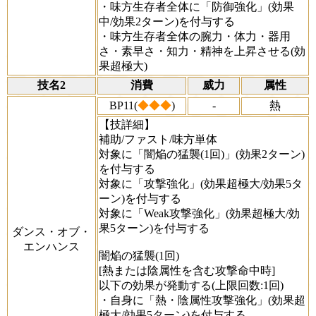
・味方生存者全体に「防御強化」(効果
中/効果2ターン)を付与する
・味方生存者全体の腕力・体力・器用
さ・素早さ・知力・精神を上昇させる(効
果超極大)
技名2
消費
威力
属性
BP11(
◆◆◆
)
-
熱
【技詳細】
補助/ファスト/味方単体
対象に「闇焔の猛襲(1回)」(効果2ターン)
を付与する
対象に「攻撃強化」(効果超極大/効果5タ
ーン)を付与する
対象に「Weak攻撃強化」(効果超極大/効
果5ターン)を付与する
ダンス・オブ・
エンハンス
闇焔の猛襲(1回)
[熱または陰属性を含む攻撃命中時]
以下の効果が発動する(上限回数:1回)
・自身に「熱・陰属性攻撃強化」(効果超
極大/効果5ターン)を付与する