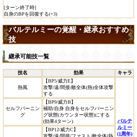
[ターン終了時]
自身のBPを回復する(+3)
バルテルミーの覚醒・継承おすすめ
技
継承可能技一覧
技名
効果
キャラ
【BP5/威力E】
熱風
攻撃/遠/間接/敵全体(熱)全体攻撃
する
【BP9/威力B】
セルフバーニン
補助/自身 自身をセルフバーニン
グ
グ状態(カウンター状態)にする
バルテ
(効果4ターン)
ルミー
【BP12/威力C】
(1周年)
攻撃/遠/間接/ファスト/敵全体(熱