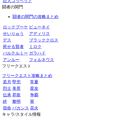
巨大コッペリア
闘者の関門
闘者の関門の攻略まとめ
ロックブーケ
ビューネイ
せいりゅう
アディリス
デス
ブラッククロス
死せる賢者
ミロク
バルテルミー
ガラハド
アンルー
フォルネウス
フリークエスト
フリークエスト攻略まとめ
若月
堅兜
常夏
烈士
美景
星友
伝承
昇龍
争覇
絆
黎明
翠
宿命
バカンス
花火
キャラ/スタイル情報