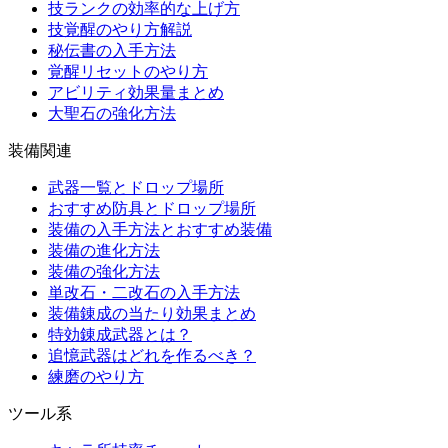
技ランクの効率的な上げ方
技覚醒のやり方解説
秘伝書の入手方法
覚醒リセットのやり方
アビリティ効果量まとめ
大聖石の強化方法
装備関連
武器一覧とドロップ場所
おすすめ防具とドロップ場所
装備の入手方法とおすすめ装備
装備の進化方法
装備の強化方法
単改石・二改石の入手方法
装備錬成の当たり効果まとめ
特効錬成武器とは？
追憶武器はどれを作るべき？
練磨のやり方
ツール系