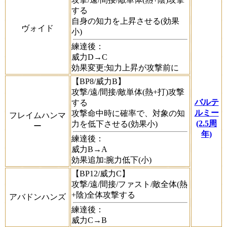
する
自身の知力を上昇させる(効果
ヴォイド
小)
練達後：
威力D→C
効果変更:知力上昇が攻撃前に
【BP8/威力B】
攻撃/遠/間接/敵単体(熱+打)攻撃
バルテ
する
ルミー
攻撃命中時に確率で、対象の知
フレイムハンマ
(2.5周
力を低下させる(効果小)
ー
年)
練達後：
威力B→A
効果追加:腕力低下(小)
【BP12/威力C】
攻撃/遠/間接/ファスト/敵全体(熱
+陰)全体攻撃する
アバドンハンズ
練達後：
威力C→B