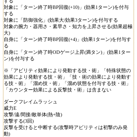
する
対象に「ターン終了時BP回復(+10)」(効果1ターン)を付与
する
対象に「防御強化」(効果大/効果3ターン)を付与する
対象の腕力・器用さ・素早さ・知力を上昇させる(効果超極
大)
自身に「ターン終了時BP回復(+4)」(効果1ターン)を付与す
る
自身に「ターン終了時ODゲージ上昇(満タン)」(効果1ター
ン)を付与する
※「アビリティ効果により発動する技・術」「特殊状態の
効果により発動する技・術」「技・術の効果により発動す
る技・術」「溜め技・術」「溜め状態を付与する技・術」
「カウンター効果による反撃技・術」は含まない
ダークフレイムラッシュ
威力E
攻撃/遠/間接/敵単体(熱+陰)
攻撃する(3回)
反撃を受けると中断する(攻撃時アビリティは初撃のみ発
動)