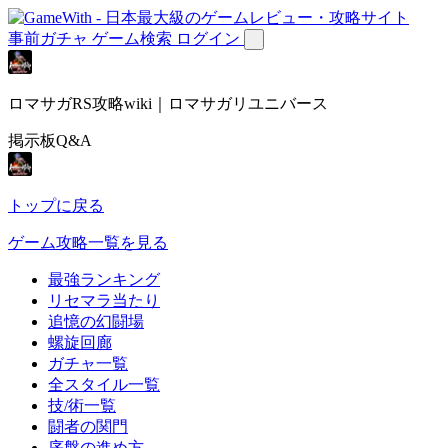
事前ガチャ
ゲーム検索
ログイン
ロマサガRS攻略wiki｜ロマサガリユニバース
掲示板Q&A
トップに戻る
ゲーム攻略一覧を見る
最強ランキング
リセマラ当たり
追憶の幻闘場
螺旋回廊
ガチャ一覧
全スタイル一覧
技/術一覧
闘者の関門
序盤の進め方