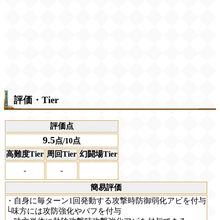
評価・Tier
評価点
9.5
点/10点
高難度Tier
周回Tier
幻闘場Tier
-
-
簡易評価
・自身に毎ターン1回発動する攻撃時防御弱化アビを付与
└味方には攻防強化やバフを付与