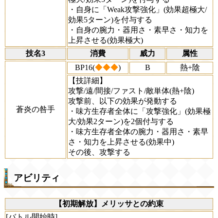
・自身に「Weak攻撃強化」(効果超極大/
効果5ターン)を付与する
・自身の腕力・器用さ・素早さ・知力を
上昇させる(効果極大)
技名3
消費
威力
属性
BP16(
◆◆◆
)
B
熱+陰
【技詳細】
攻撃/遠/間接/ファスト/敵単体(熱+陰)
攻撃前、以下の効果が発動する
蒼炎の咎手
・味方生存者全体に「攻撃強化」(効果極
大/効果2ターン)を2個付与する
・味方生存者全体の腕力・器用さ・素早
さ・知力を上昇させる(効果中)
その後、攻撃する
アビリティ
【初期解放】メリッサとの約束
[バトル開始時]