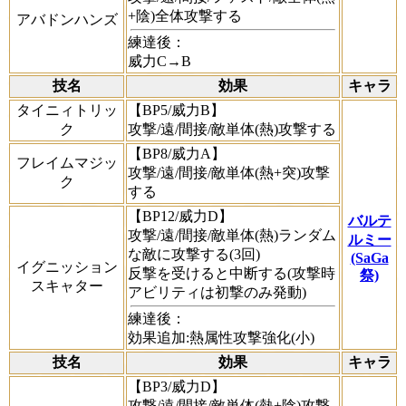
+陰)全体攻撃する
アバドンハンズ
練達後：
威力C→B
技名
効果
キャラ
タイニィトリッ
【BP5/威力B】
ク
攻撃/遠/間接/敵単体(熱)攻撃する
【BP8/威力A】
フレイムマジッ
攻撃/遠/間接/敵単体(熱+突)攻撃
ク
する
【BP12/威力D】
バルテ
攻撃/遠/間接/敵単体(熱)ランダム
ルミー
な敵に攻撃する(3回)
(SaGa
イグニッション
反撃を受けると中断する(攻撃時
祭)
スキャター
アビリティは初撃のみ発動)
練達後：
効果追加:熱属性攻撃強化(小)
技名
効果
キャラ
【BP3/威力D】
攻撃/遠/間接/敵単体(熱+陰)攻撃