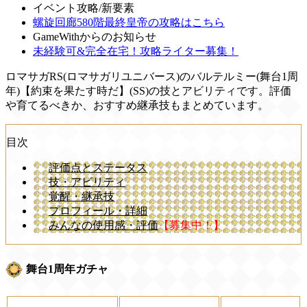
イベント攻略/新要素
螺旋回廊580階最終皇帝の攻略はこちら
GameWithからのお知らせ
未経験可&完全在宅！攻略ライター募集！
ロマサガRS(ロマサガリユニバース)のバルテルミー(舞台1周
年)【約束を果たす時だ】(SS)の技とアビリティです。評価
や育てるべきか、おすすめ継承技もまとめています。
目次
評価点とステータス
技・アビリティ
覚醒・継承技
プロフィール・詳細
みんなの使用感・評価
【募集中！】
舞台1周年ガチャ