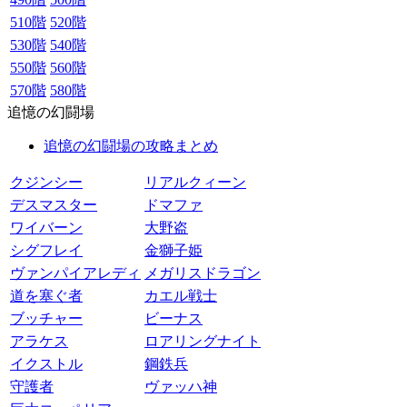
510階
520階
530階
540階
550階
560階
570階
580階
追憶の幻闘場
追憶の幻闘場の攻略まとめ
クジンシー
リアルクィーン
デスマスター
ドマファ
ワイバーン
大野盗
シグフレイ
金獅子姫
ヴァンパイアレディ
メガリスドラゴン
道を塞ぐ者
カエル戦士
ブッチャー
ビーナス
アラケス
ロアリングナイト
イクストル
鋼鉄兵
守護者
ヴァッハ神