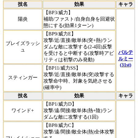
技名
効果
キャラ
【BP3/威力】
陽炎
補助/ファスト/自身自身を回避状
態にする(効果1ターン)
【BP9/威力E】
攻撃/近/直接/敵単体(突+熱)ラン
ブレイズラッシ
ダムな敵に攻撃する(2-4回)反撃
ュ
バルテ
を受けると中断する(攻撃時アビ
ルミー
リティは初撃のみ発動)
(31st)
【BP11/威力SS】
攻撃/近/直接/敵単体(突)攻撃する
スティンガー
攻撃命中時、対象を気絶させる
(確率中)
技名
効果
キャラ
【BP1/威力D】
ワインド+
攻撃/遠/間接/敵単体(熱+陰)ラン
ダムな敵に攻撃する(1回)
【BP8/威力C】
攻撃/遠/間接/敵全体(熱)全体攻撃