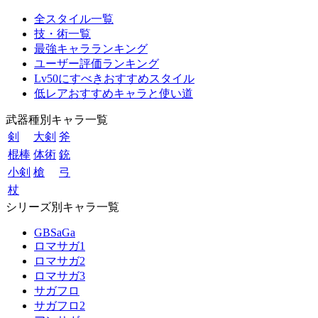
全スタイル一覧
技・術一覧
最強キャラランキング
ユーザー評価ランキング
Lv50にすべきおすすめスタイル
低レアおすすめキャラと使い道
武器種別キャラ一覧
剣
大剣
斧
棍棒
体術
銃
小剣
槍
弓
杖
シリーズ別キャラ一覧
GBSaGa
ロマサガ1
ロマサガ2
ロマサガ3
サガフロ
サガフロ2