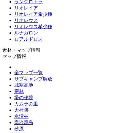
ラングロトラ
リオレイア
リオレイア希少種
リオレウス
リオレウス希少種
ルナガロン
ロアルドロス
素材・マップ情報
マップ情報
全マップ一覧
サブキャンプ解放
城塞高地
密林
塔の秘境
カムラの里
大社跡
水没林
寒冷群島
砂原