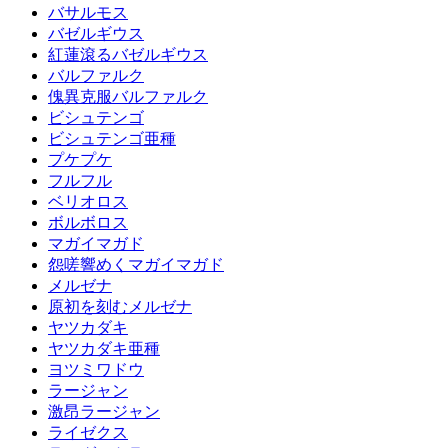
バサルモス
バゼルギウス
紅蓮滾るバゼルギウス
バルファルク
傀異克服バルファルク
ビシュテンゴ
ビシュテンゴ亜種
プケプケ
フルフル
ベリオロス
ボルボロス
マガイマガド
怨嗟響めくマガイマガド
メルゼナ
原初を刻むメルゼナ
ヤツカダキ
ヤツカダキ亜種
ヨツミワドウ
ラージャン
激昂ラージャン
ライゼクス