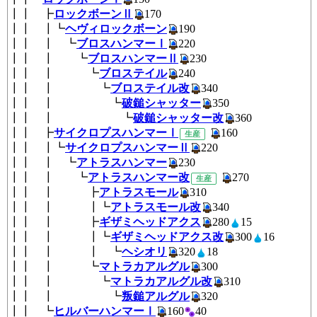
┃┃ ┣
ロックボーンⅡ
170
┃┃ ┃┗
ヘヴィロックボーン
190
┃┃ ┃ ┗
ブロスハンマーⅠ
220
┃┃ ┃ ┗
ブロスハンマーⅡ
230
┃┃ ┃ ┗
ブロステイル
240
┃┃ ┃ ┗
ブロステイル改
340
┃┃ ┃ ┗
破鎚シャッター
350
┃┃ ┃ ┗
破鎚シャッター改
360
┃┃ ┣
サイクロプスハンマーⅠ
16
生産
┃┃ ┃┗
サイクロプスハンマーⅡ
22
┃┃ ┃ ┗
アトラスハンマー
230
┃┃ ┃ ┗
アトラスハンマー改
27
生産
┃┃ ┃ ┣
アトラスモール
310
┃┃ ┃ ┃┗
アトラスモール改
340
┃┃ ┃ ┣
ギザミヘッドアクス
280
1
┃┃ ┃ ┃┗
ギザミヘッドアクス改
300
1
┃┃ ┃ ┃ ┗
ヘシオリ
320
18
┃┃ ┃ ┗
マトラカアルグル
300
┃┃ ┃ ┗
マトラカアルグル改
310
┃┃ ┃ ┗
叛鎚アルグル
320
┃┃ ┗
ヒルバーハンマーⅠ
160
4