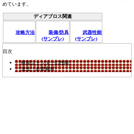
めています。
ディアブロス関連
攻略方法
装備/防具
武器性能
(サンブレ)
(サンブレ)
目次
破鎚シャッターの性能
派生・必要素材