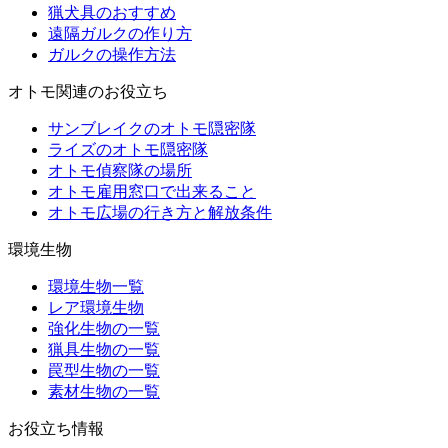
猟犬具のおすすめ
遠隔ガルクの作り方
ガルクの操作方法
オトモ関連のお役立ち
サンブレイクのオトモ隠密隊
ライズのオトモ隠密隊
オトモ偵察隊の場所
オトモ雇用窓口で出来ること
オトモ広場の行き方と解放条件
環境生物
環境生物一覧
レア環境生物
強化生物の一覧
猟具生物の一覧
罠型生物の一覧
素材生物の一覧
お役立ち情報