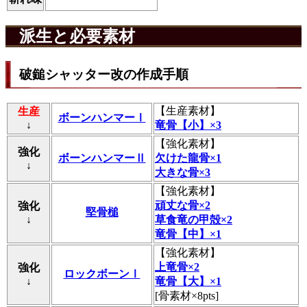
派生と必要素材
破鎚シャッター改の作成手順
【
生産素材
】
生産
ボーンハンマーⅠ
↓
竜骨【小】×3
【
強化素材
】
強化
ボーンハンマーⅡ
欠けた龍骨×1
↓
大きな骨×3
【
強化素材
】
頑丈な骨×2
強化
堅骨槌
↓
草食竜の甲殻×2
竜骨【中】×1
【
強化素材
】
上竜骨×2
強化
ロックボーンⅠ
↓
竜骨【大】×1
[骨素材×8pts]