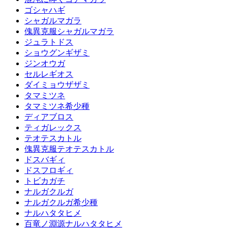
ゴシャハギ
シャガルマガラ
傀異克服シャガルマガラ
ジュラトドス
ショウグンギザミ
ジンオウガ
セルレギオス
ダイミョウザザミ
タマミツネ
タマミツネ希少種
ディアブロス
ティガレックス
テオテスカトル
傀異克服テオテスカトル
ドスバギィ
ドスフロギィ
トビカガチ
ナルガクルガ
ナルガクルガ希少種
ナルハタタヒメ
百竜ノ淵源ナルハタタヒメ