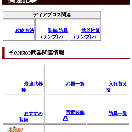
関連記事
ディアブロス関連
攻略方法
装備/防具
武器性能
(サンブレ)
(サンブレ)
その他の武器関連情報
最強武器
武器一覧
入れ替え
種
技
百竜装飾
おすすめ
防具一覧
品
装備