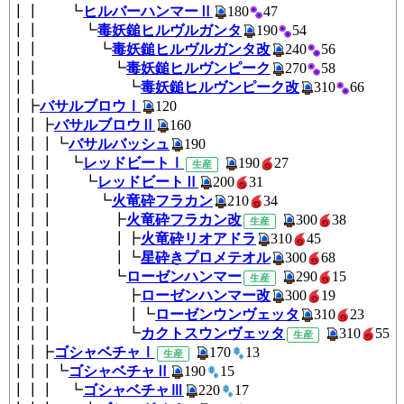
┃┃ ┗
ヒルバーハンマーⅡ
180
4
┃┃ ┗
毒妖鎚ヒルヴルガンタ
190
5
┃┃ ┗
毒妖鎚ヒルヴルガンタ改
240
5
┃┃ ┗
毒妖鎚ヒルヴンピーク
270
5
┃┃ ┗
毒妖鎚ヒルヴンピーク改
310
6
┃┣
バサルブロウⅠ
120
┃┃┣
バサルブロウⅡ
160
┃┃┃┗
バサルバッシュ
190
┃┃┃ ┗
レッドビートⅠ
190
2
生産
┃┃┃ ┗
レッドビートⅡ
200
31
┃┃┃ ┗
火竜砕フラカン
210
34
┃┃┃ ┣
火竜砕フラカン改
300
3
生産
┃┃┃ ┃┣
火竜砕リオアドラ
310
45
┃┃┃ ┃┗
星砕きプロメテオル
300
6
┃┃┃ ┗
ローゼンハンマー
290
1
生産
┃┃┃ ┣
ローゼンハンマー改
300
1
┃┃┃ ┃┗
ローゼンウンヴェッタ
310
2
┃┃┃ ┗
カクトスウンヴェッタ
310
生産
┃┃┣
ゴシャベチャⅠ
170
1
生産
┃┃┃┗
ゴシャベチャⅡ
190
15
┃┃┃ ┗
ゴシャベチャⅢ
220
17