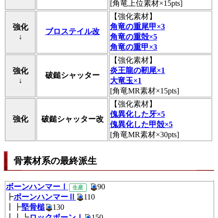
[角竜上位素材×15pts]
【
強化素材
】
角竜の重尾甲×3
強化
ブロステイル改
↓
角竜の重殻×5
角竜の重甲×3
【
強化素材
】
炎王龍の靭尾×1
強化
破鎚シャッター
↓
大竜玉×1
[角竜MR素材×15pts]
【
強化素材
】
傀異化した牙×5
強化
破鎚シャッター改
傀異化した甲殻×5
[角竜MR素材×30pts]
骨素材系の最終派生
ボーンハンマーⅠ
90
生産
┣
ボーンハンマーⅡ
110
┃┣
堅骨槌
130
┃┃┗
ロックボーンⅠ
150