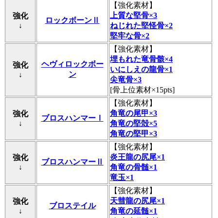
【
強化素材
】
上質な堅骨×3
強化
ロックボーンⅡ
↓
ねじれた堅怪骨×2
堅牢な骨×2
【
強化素材
】
埋もれた竜骨骸×4
ヘヴィロックボー
強化
いにしえの龍骨×1
ン
↓
尖竜骨×3
[骨上位素材×15pts]
【
強化素材
】
角竜の尾甲×3
強化
ブロスハンマーⅠ
↓
角竜の堅殻×5
角竜の堅甲×3
【
強化素材
】
炎王龍の尻尾×1
強化
ブロスハンマーⅡ
↓
角竜の骨髄×1
竜玉×1
【
強化素材
】
天彗龍の尻尾×1
強化
ブロステイル
↓
角竜の延髄×1