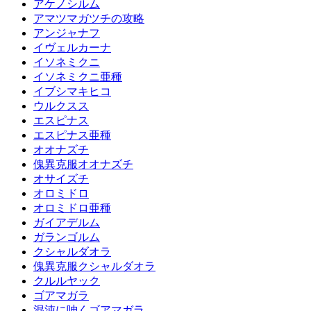
アケノシルム
アマツマガツチの攻略
アンジャナフ
イヴェルカーナ
イソネミクニ
イソネミクニ亜種
イブシマキヒコ
ウルクスス
エスピナス
エスピナス亜種
オオナズチ
傀異克服オオナズチ
オサイズチ
オロミドロ
オロミドロ亜種
ガイアデルム
ガランゴルム
クシャルダオラ
傀異克服クシャルダオラ
クルルヤック
ゴアマガラ
混沌に呻くゴアマガラ