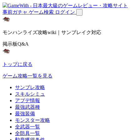
事前ガチャ
ゲーム検索
ログイン
モンハンライズ攻略wiki｜サンブレイク対応
掲示板Q&A
トップに戻る
ゲーム攻略一覧を見る
サンブレ攻略
スキルシミュ
アプデ情報
最強武器種
最強装備
モンスター攻略
全武器一覧
全防具一覧
勲章獲得条件