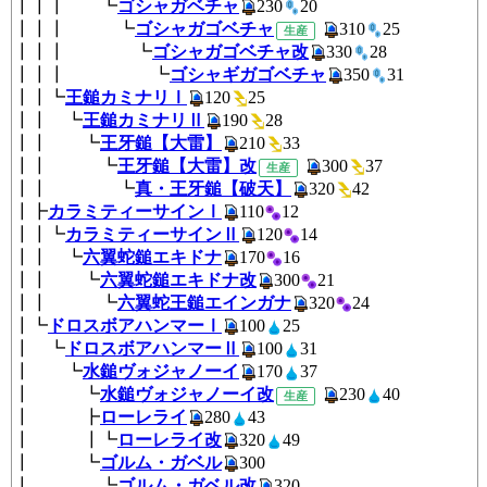
┃┃┃ ┗
ゴシャガベチャ
230
20
┃┃┃ ┗
ゴシャガゴベチャ
310
2
生産
┃┃┃ ┗
ゴシャガゴベチャ改
330
2
┃┃┃ ┗
ゴシャギガゴベチャ
350
3
┃┃┗
王鎚カミナリⅠ
120
25
┃┃ ┗
王鎚カミナリⅡ
190
28
┃┃ ┗
王牙鎚【大雷】
210
33
┃┃ ┗
王牙鎚【大雷】改
300
3
生産
┃┃ ┗
真・王牙鎚【破天】
320
4
┃┣
カラミティーサインⅠ
110
1
┃┃┗
カラミティーサインⅡ
120
1
┃┃ ┗
六翼蛇鎚エキドナ
170
16
┃┃ ┗
六翼蛇鎚エキドナ改
300
2
┃┃ ┗
六翼蛇王鎚エインガナ
320
2
┃┗
ドロスボアハンマーⅠ
100
2
┃ ┗
ドロスボアハンマーⅡ
100
3
┃ ┗
水鎚ヴォジャノーイ
170
3
┃ ┗
水鎚ヴォジャノーイ改
230
4
生産
┃ ┣
ローレライ
280
43
┃ ┃┗
ローレライ改
320
49
┃ ┗
ゴルム・ガベル
300
┃ ┗
ゴルム・ガベル改
320