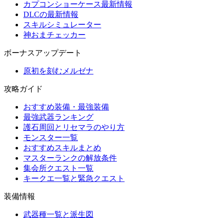
カプコンショーケース最新情報
DLCの最新情報
スキルシミュレーター
神おまチェッカー
ボーナスアップデート
原初を刻むメルゼナ
攻略ガイド
おすすめ装備・最強装備
最強武器ランキング
護石周回とリセマラのやり方
モンスター一覧
おすすめスキルまとめ
マスターランクの解放条件
集会所クエスト一覧
キークエ一覧と緊急クエスト
装備情報
武器種一覧と派生図