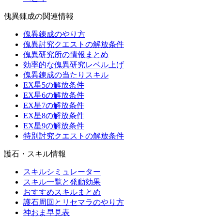
傀異錬成の関連情報
傀異錬成のやり方
傀異討究クエストの解放条件
傀異研究所の情報まとめ
効率的な傀異研究レベル上げ
傀異錬成の当たりスキル
EX星5の解放条件
EX星6の解放条件
EX星7の解放条件
EX星8の解放条件
EX星9の解放条件
特別討究クエストの解放条件
護石・スキル情報
スキルシミュレーター
スキル一覧と発動効果
おすすめスキルまとめ
護石周回とリセマラのやり方
神おま早見表