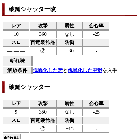
破鎚シャッター改
レア
攻撃
属性
会心率
10
360
なし
-25
スロ
百竜装飾品
防御
― ― ―
②
+30
-
斬れ味
解放条件
傀異化した牙
と
傀異化した甲殻
を入手
破鎚シャッター
レア
攻撃
属性
会心率
9
350
なし
-25
スロ
百竜装飾品
防御
― ― ―
②
+15
-
斬れ味