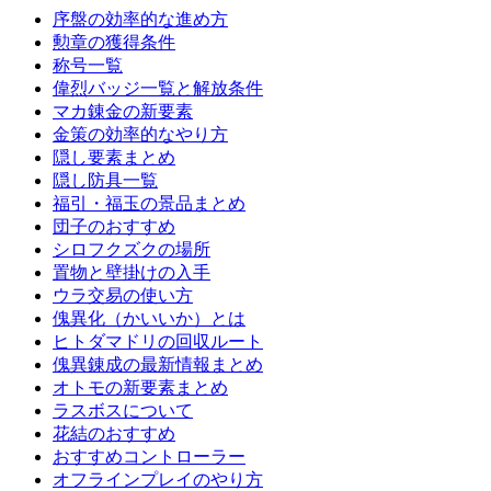
序盤の効率的な進め方
勲章の獲得条件
称号一覧
偉烈バッジ一覧と解放条件
マカ錬金の新要素
金策の効率的なやり方
隠し要素まとめ
隠し防具一覧
福引・福玉の景品まとめ
団子のおすすめ
シロフクズクの場所
置物と壁掛けの入手
ウラ交易の使い方
傀異化（かいいか）とは
ヒトダマドリの回収ルート
傀異錬成の最新情報まとめ
オトモの新要素まとめ
ラスボスについて
花結のおすすめ
おすすめコントローラー
オフラインプレイのやり方