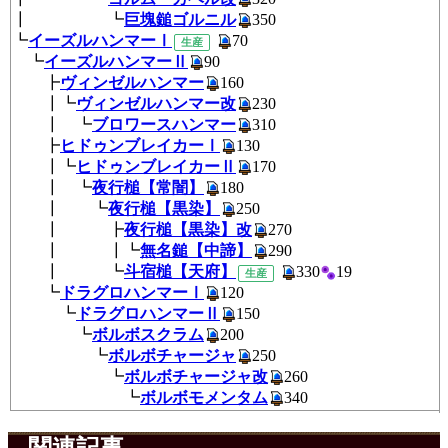
┃ ┗
巨塊鎚ゴルニル
350
┗
イーズルハンマーⅠ
7
生産
┗
イーズルハンマーⅡ
90
┣
ヴィンゼルハンマー
160
┃┗
ヴィンゼルハンマー改
230
┃ ┗
ブロワースハンマー
310
┣
ヒドゥンブレイカーⅠ
130
┃┗
ヒドゥンブレイカーⅡ
170
┃ ┗
夜行槌【常闇】
180
┃ ┗
夜行槌【黒染】
250
┃ ┣
夜行槌【黒染】改
270
┃ ┃┗
無名鎚【中諦】
290
┃ ┗
斗宿槌【天府】
330
1
生産
┗
ドラグロハンマーⅠ
120
┗
ドラグロハンマーⅡ
150
┗
ボルボスクラム
200
┗
ボルボチャージャ
250
┗
ボルボチャージャ改
260
┗
ボルボモメンタム
340