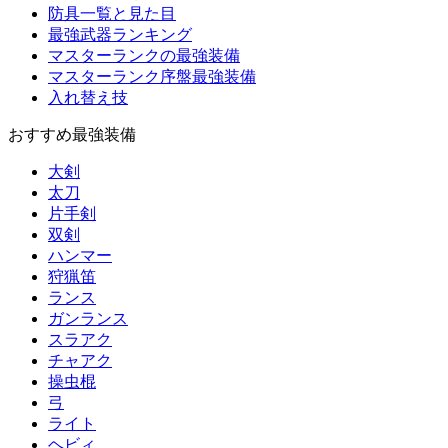
防具一覧と見た目
最強武器ランキング
マスターランクの最強装備
マスターランク序盤最強装備
入れ替え技
おすすめ最強装備
大剣
太刀
片手剣
双剣
ハンマー
狩猟笛
ランス
ガンランス
スラアク
チャアク
操虫棍
弓
ライト
ヘビィ