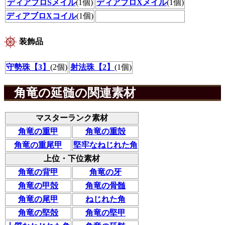
ディアブロSメイル
(1個)
ディアブロXメイル
(1個)
ディアブロXコイル
(1個)
装飾品
守勢珠【3】
(2個)
射法珠【2】
(1個)
角竜の延髄の関連素材
マスターランク素材
角竜の重甲
角竜の重殻
角竜の重尾甲
堅牢なねじれた角
上位・下位素材
角竜の背甲
角竜の牙
角竜の甲殻
角竜の骨髄
角竜の尾甲
ねじれた角
角竜の堅殻
角竜の堅甲