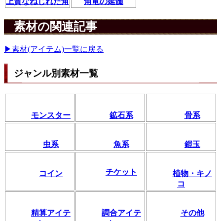
上質なねじれた角
角竜の延髄
素材の関連記事
▶素材(アイテム)一覧に戻る
ジャンル別素材一覧
モンスター
鉱石系
骨系
虫系
魚系
鎧玉
チケット
コイン
植物・キノ
コ
精算アイテ
調合アイテ
その他