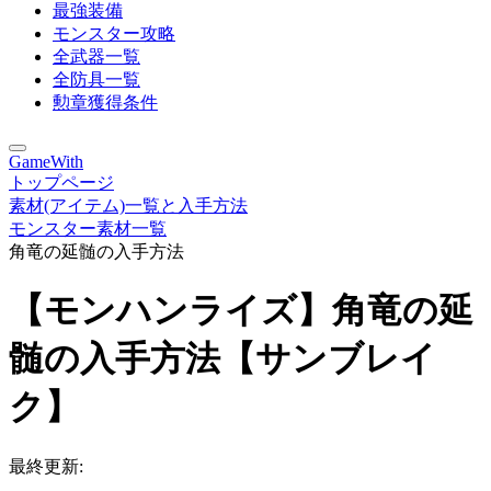
最強装備
モンスター攻略
全武器一覧
全防具一覧
勲章獲得条件
GameWith
トップページ
素材(アイテム)一覧と入手方法
モンスター素材一覧
角竜の延髄の入手方法
【モンハンライズ】角竜の延
髄の入手方法【サンブレイ
ク】
最終更新: