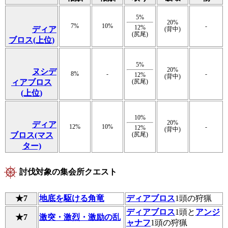
5%
20%
7%
10%
-
12%
ディア
(背中)
(尻尾)
ブロス(上位)
5%
20%
ヌシデ
8%
-
-
12%
(背中)
ィアブロス
(尻尾)
(上位)
10%
20%
ディア
12%
10%
-
12%
(背中)
ブロス(マス
(尻尾)
ター)
討伐対象の集会所クエスト
★7
地底を駆ける角竜
ディアブロス
1頭の狩猟
ディアブロス
1頭と
アンジ
★7
激突・激烈・激励の乱
ャナフ
1頭の狩猟