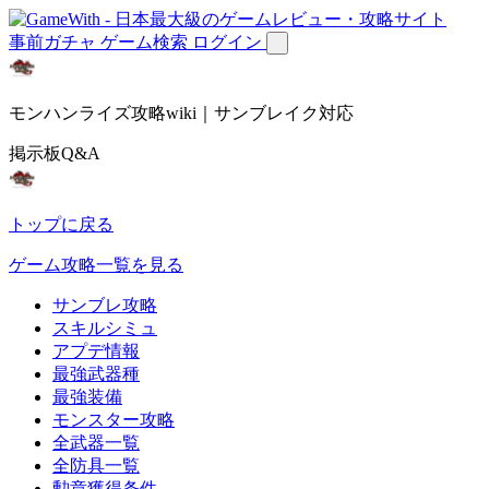
事前ガチャ
ゲーム検索
ログイン
モンハンライズ攻略wiki｜サンブレイク対応
掲示板Q&A
トップに戻る
ゲーム攻略一覧を見る
サンブレ攻略
スキルシミュ
アプデ情報
最強武器種
最強装備
モンスター攻略
全武器一覧
全防具一覧
勲章獲得条件