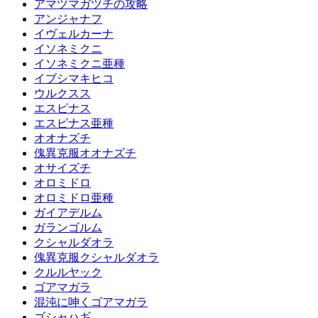
アマツマガツチの攻略
アンジャナフ
イヴェルカーナ
イソネミクニ
イソネミクニ亜種
イブシマキヒコ
ウルクスス
エスピナス
エスピナス亜種
オオナズチ
傀異克服オオナズチ
オサイズチ
オロミドロ
オロミドロ亜種
ガイアデルム
ガランゴルム
クシャルダオラ
傀異克服クシャルダオラ
クルルヤック
ゴアマガラ
混沌に呻くゴアマガラ
ゴシャハギ