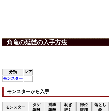
角竜の延髄の入手方法
分類
レア
モンスター
モンスターから入手
タゲ
捕獲
剥ぎ
部位
落とし
モンスター
報酬
報酬
取り
破壊
物