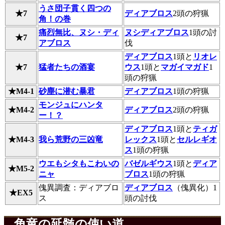
うさ団子貫く四つの
★7
ディアブロス
2頭の狩猟
角！の巻
痛烈無比、ヌシ・ディ
ヌシディアブロス
1頭の討
★7
アブロス
伐
ディアブロス
1頭と
リオレ
★7
猛者たちの酒宴
ウス
1頭と
マガイマガド
1
頭の狩猟
★M4-1
砂塵に潜む暴君
ディアブロス
1頭の狩猟
モンジュにハンタ
★M4-2
ディアブロス
2頭の狩猟
ー！？
ディアブロス
1頭と
ティガ
★M4-3
我ら荒野の三凶竜
レックス
1頭と
セルレギオ
ス
1頭の狩猟
ウエもシタもこわいの
バゼルギウス
1頭と
ディア
★M5-2
ニャ
ブロス
1頭の狩猟
傀異調査：ディアブロ
ディアブロス
（傀異化）1
★EX5
ス
頭の討伐
角竜の延髄の使い道