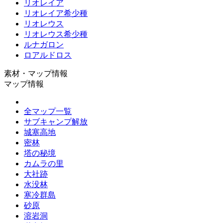
リオレイア
リオレイア希少種
リオレウス
リオレウス希少種
ルナガロン
ロアルドロス
素材・マップ情報
マップ情報
全マップ一覧
サブキャンプ解放
城塞高地
密林
塔の秘境
カムラの里
大社跡
水没林
寒冷群島
砂原
溶岩洞