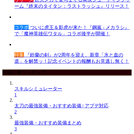
ーム『終末のタイタン：ラストラッシュ』リリース！
コラボ
ついに虎王＆影虎が来た！『鋼嵐 - メカラシ』
で「魔神英雄伝ワタル」コラボ後半が開催！
特集
『鈴蘭の剣』が2周年を迎え、新章「氷と血の
道」を解禁ッ！記念イベントの報酬もお見逃し無く！
攻略記事ランキング
スキルシミュレーター
1
太刀の最強装備・おすすめ装備 | アプデ対応
2
最強装備・おすすめ装備まとめ
3