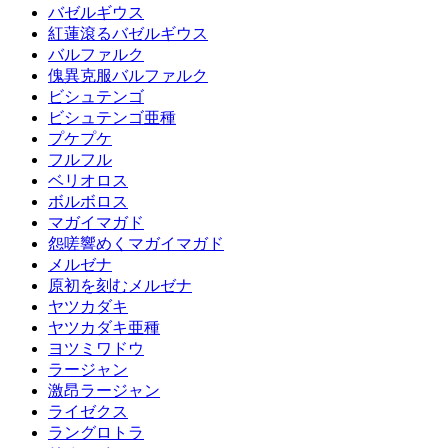
バゼルギウス
紅蓮滾るバゼルギウス
バルファルク
傀異克服バルファルク
ビシュテンゴ
ビシュテンゴ亜種
プケプケ
フルフル
ベリオロス
ボルボロス
マガイマガド
怨嗟響めくマガイマガド
メルゼナ
原初を刻むメルゼナ
ヤツカダキ
ヤツカダキ亜種
ヨツミワドウ
ラージャン
激昂ラージャン
ライゼクス
ラングロトラ