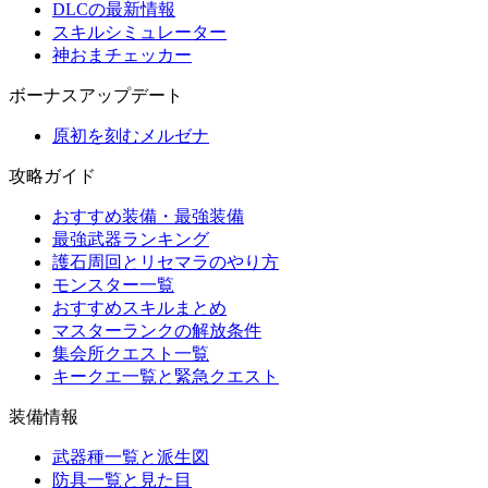
DLCの最新情報
スキルシミュレーター
神おまチェッカー
ボーナスアップデート
原初を刻むメルゼナ
攻略ガイド
おすすめ装備・最強装備
最強武器ランキング
護石周回とリセマラのやり方
モンスター一覧
おすすめスキルまとめ
マスターランクの解放条件
集会所クエスト一覧
キークエ一覧と緊急クエスト
装備情報
武器種一覧と派生図
防具一覧と見た目