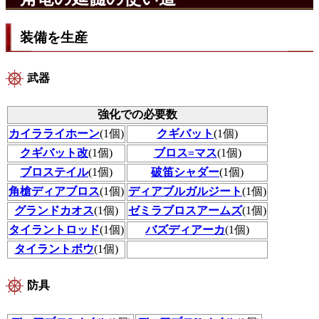
装備を生産
武器
強化での必要数
カイラライホーン
(1個)
クギバット
(1個)
クギバット改
(1個)
ブロス=マス
(1個)
ブロステイル
(1個)
破笛シャダー
(1個)
角槍ディアブロス
(1個)
ディアブルガルジート
(1個)
グランドカオス
(1個)
ゼミラブロスアームズ
(1個)
タイラントロッド
(1個)
バズディアーカ
(1個)
タイラントボウ
(1個)
防具