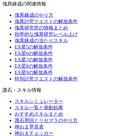
傀異錬成の関連情報
傀異錬成のやり方
傀異討究クエストの解放条件
傀異研究所の情報まとめ
効率的な傀異研究レベル上げ
傀異錬成の当たりスキル
EX星5の解放条件
EX星6の解放条件
EX星7の解放条件
EX星8の解放条件
EX星9の解放条件
特別討究クエストの解放条件
護石・スキル情報
スキルシミュレーター
スキル一覧と発動効果
おすすめスキルまとめ
護石周回とリセマラのやり方
神おま早見表
神おまチェッカー