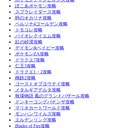
ぽこあポケモン攻略
スプラレイダース攻略
時のオカリナ攻略
ペルソナ4ゴールデン攻略
トモコレ攻略
バイオレクイエム攻略
紅の砂漠攻略
デイモン&ベイビー攻略
ポケモンZA攻略
ドラクエ7攻略
仁王3攻略
ドラクエ1・2攻略
桃鉄2攻略
ゴーストオブヨウテイ攻略
メタルギアデルタ攻略
牧場物語 風のグランドバザール攻略
ドンキーコングバナンザ攻略
マリオカートワールド攻略
モンハンワイルズ攻略
エルデンリング攻略
Blades of Fire攻略