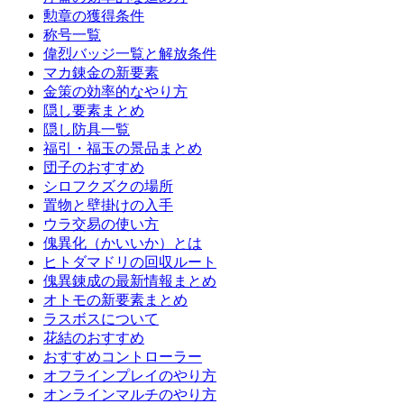
勲章の獲得条件
称号一覧
偉烈バッジ一覧と解放条件
マカ錬金の新要素
金策の効率的なやり方
隠し要素まとめ
隠し防具一覧
福引・福玉の景品まとめ
団子のおすすめ
シロフクズクの場所
置物と壁掛けの入手
ウラ交易の使い方
傀異化（かいいか）とは
ヒトダマドリの回収ルート
傀異錬成の最新情報まとめ
オトモの新要素まとめ
ラスボスについて
花結のおすすめ
おすすめコントローラー
オフラインプレイのやり方
オンラインマルチのやり方