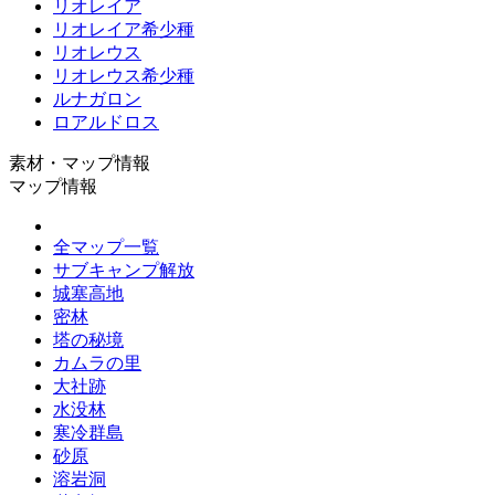
リオレイア
リオレイア希少種
リオレウス
リオレウス希少種
ルナガロン
ロアルドロス
素材・マップ情報
マップ情報
全マップ一覧
サブキャンプ解放
城塞高地
密林
塔の秘境
カムラの里
大社跡
水没林
寒冷群島
砂原
溶岩洞