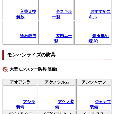
入替え技
全スキル
おすすめス
解放
一覧
キル
護石厳選
装飾品一
鎧玉集め
覧
(稼ぎ)
モンハンライズの防具
大型モンスター防具(装備)
アオアシラ
アケノシルム
アンジャナフ
アシラ
アケノ装
ジャナフ
装備
備
装備
イソネミクニ
イブシマキヒコ
ウルクスス