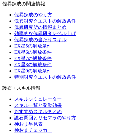
傀異錬成の関連情報
傀異錬成のやり方
傀異討究クエストの解放条件
傀異研究所の情報まとめ
効率的な傀異研究レベル上げ
傀異錬成の当たりスキル
EX星5の解放条件
EX星6の解放条件
EX星7の解放条件
EX星8の解放条件
EX星9の解放条件
特別討究クエストの解放条件
護石・スキル情報
スキルシミュレーター
スキル一覧と発動効果
おすすめスキルまとめ
護石周回とリセマラのやり方
神おま早見表
神おまチェッカー