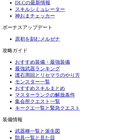
DLCの最新情報
スキルシミュレーター
神おまチェッカー
ボーナスアップデート
原初を刻むメルゼナ
攻略ガイド
おすすめ装備・最強装備
最強武器ランキング
護石周回とリセマラのやり方
モンスター一覧
おすすめスキルまとめ
マスターランクの解放条件
集会所クエスト一覧
キークエ一覧と緊急クエスト
装備情報
武器種一覧と派生図
防具一覧と見た目