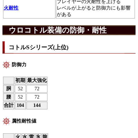
プレイヤーの火耐性を上げる
火耐性
レベルが上がると防御力にも影響
がある
ウロコトル装備の防御・耐性
コトルSシリーズ(上位)
防御力
初期
最大強化
胴
52
72
腰
52
72
合計
104
144
属性耐性値
火
水
雷
氷
龍