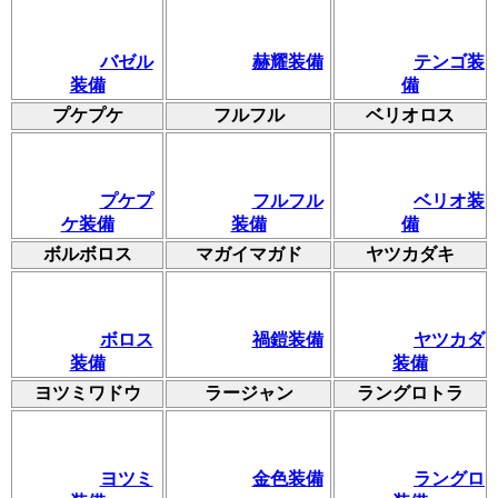
バゼル
赫耀装備
テンゴ装
装備
備
プケプケ
フルフル
ベリオロス
プケプ
フルフル
ベリオ装
ケ装備
装備
備
ボルボロス
マガイマガド
ヤツカダキ
ボロス
禍鎧装備
ヤツカダ
装備
装備
ヨツミワドウ
ラージャン
ラングロトラ
ヨツミ
金色装備
ラングロ