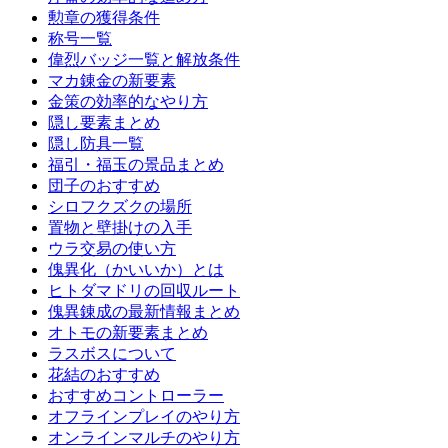
勲章の獲得条件
称号一覧
偉烈バッジ一覧と解放条件
マカ錬金の新要素
金策の効率的なやり方
隠し要素まとめ
隠し防具一覧
福引・福玉の景品まとめ
団子のおすすめ
シロフクズクの場所
置物と壁掛けの入手
ウラ交易の使い方
傀異化（かいいか）とは
ヒトダマドリの回収ルート
傀異錬成の最新情報まとめ
オトモの新要素まとめ
ラスボスについて
花結のおすすめ
おすすめコントローラー
オフラインプレイのやり方
オンラインマルチのやり方