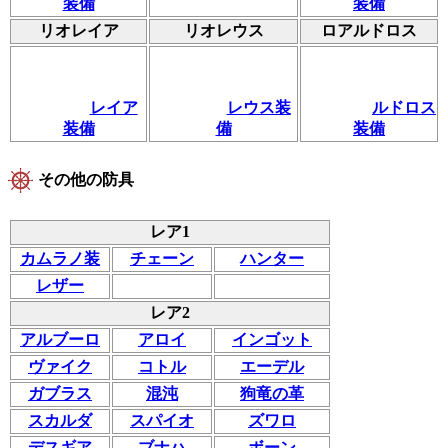
装備
装備
リオレイア
リオレウス
ロアルドロス
レイア
レウス装
ルドロス
装備
備
装備
その他の防具
レア1
カムラノ装
チェーン
ハンター
レザー
レア2
アルブーロ
アロイ
インゴット
ヴァイク
コトル
エーデル
ガブラス
混沌
狗竜の革
スカルダ
スパイオ
ズワロ
デスギア
ブナハ
ボーン