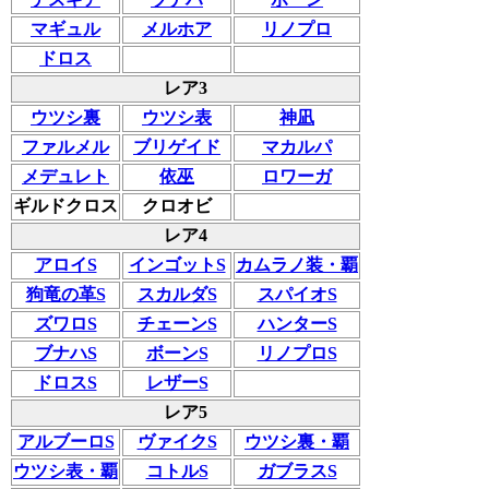
マギュル
メルホア
リノプロ
ドロス
レア3
ウツシ裏
ウツシ表
神凪
ファルメル
ブリゲイド
マカルパ
メデュレト
依巫
ロワーガ
ギルドクロス
クロオビ
レア4
アロイS
インゴットS
カムラノ装・覇
狗竜の革S
スカルダS
スパイオS
ズワロS
チェーンS
ハンターS
ブナハS
ボーンS
リノプロS
ドロスS
レザーS
レア5
アルブーロS
ヴァイクS
ウツシ裏・覇
ウツシ表・覇
コトルS
ガブラスS