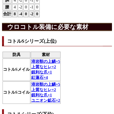
胴
4
-2
0
-1
0
腰
4
-2
0
-1
0
合計
8
-4
0
-2
0
ウロコトル装備に必要な素材
コトルSシリーズ(上位)
防具
素材
溶岩獣の上鱗×5
上質なヒレ×2
コトルSメイル
鋭利な爪×1
紅蓮石×4
溶岩獣の上鱗×5
上質なヒレ×2
コトルSコイル
鋭利な爪×1
ユニオン鉱石×2