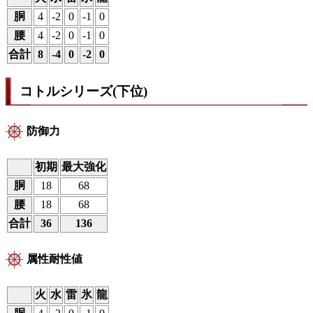
胴
4
-2
0
-1
0
腰
4
-2
0
-1
0
合計
8
-4
0
-2
0
コトルシリーズ(下位)
防御力
初期
最大強化
胴
18
68
腰
18
68
合計
36
136
属性耐性値
火
水
雷
氷
龍