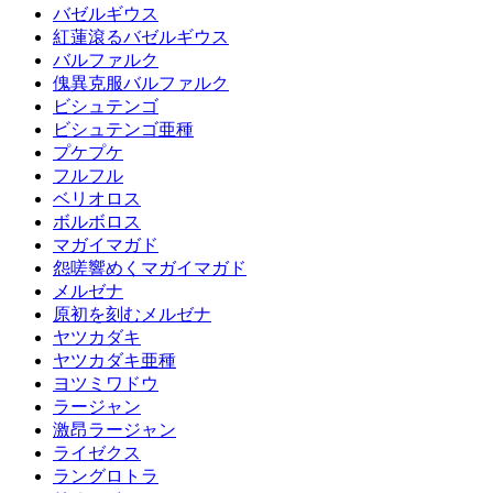
バゼルギウス
紅蓮滾るバゼルギウス
バルファルク
傀異克服バルファルク
ビシュテンゴ
ビシュテンゴ亜種
プケプケ
フルフル
ベリオロス
ボルボロス
マガイマガド
怨嗟響めくマガイマガド
メルゼナ
原初を刻むメルゼナ
ヤツカダキ
ヤツカダキ亜種
ヨツミワドウ
ラージャン
激昂ラージャン
ライゼクス
ラングロトラ