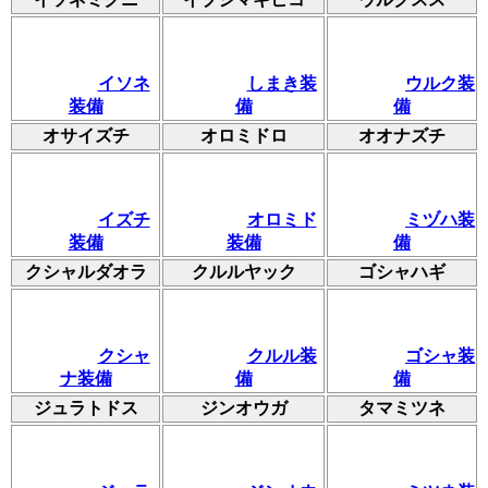
イソネ
しまき装
ウルク装
装備
備
備
オサイズチ
オロミドロ
オオナズチ
イズチ
オロミド
ミヅハ装
装備
装備
備
クシャルダオラ
クルルヤック
ゴシャハギ
クシャ
クルル装
ゴシャ装
ナ装備
備
備
ジュラトドス
ジンオウガ
タマミツネ