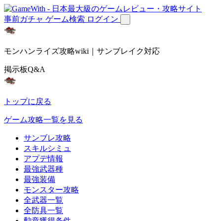
事前ガチャ
ゲーム検索
ログイン
モンハンライズ攻略wiki｜サンブレイク対応
掲示板Q&A
トップに戻る
ゲーム攻略一覧を見る
サンブレ攻略
スキルシミュ
アプデ情報
最強武器種
最強装備
モンスター攻略
全武器一覧
全防具一覧
勲章獲得条件