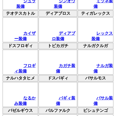
ジュラ
ジンオウ
ミツネ装
装備
装備
備
テオテスカトル
ディアブロス
ティガレックス
カイザ
ディアブ
レックス
ー装備
ロ装備
装備
ドスフロギィ
トビカガチ
ナルガクルガ
フロギ
カガチ装
ナルガ装
ィ装備
備
備
ナルハタタヒメ
ドスバギィ
バサルモス
なるか
バギィ装
バサル装
み装備
備
備
バゼルギウス
バルファルク
ビシュテンゴ