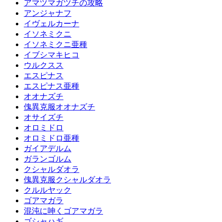
アマツマガツチの攻略
アンジャナフ
イヴェルカーナ
イソネミクニ
イソネミクニ亜種
イブシマキヒコ
ウルクスス
エスピナス
エスピナス亜種
オオナズチ
傀異克服オオナズチ
オサイズチ
オロミドロ
オロミドロ亜種
ガイアデルム
ガランゴルム
クシャルダオラ
傀異克服クシャルダオラ
クルルヤック
ゴアマガラ
混沌に呻くゴアマガラ
ゴシャハギ