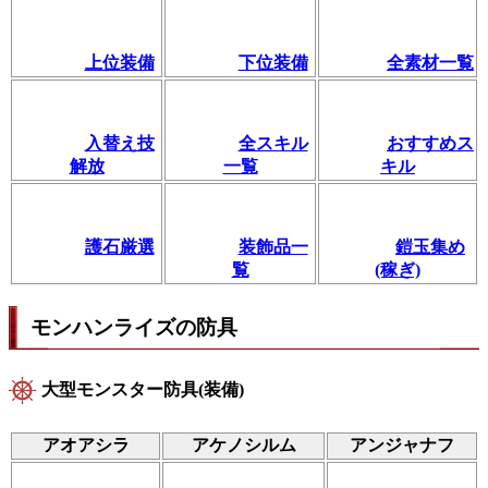
上位装備
下位装備
全素材一覧
入替え技
全スキル
おすすめス
解放
一覧
キル
護石厳選
装飾品一
鎧玉集め
覧
(稼ぎ)
モンハンライズの防具
大型モンスター防具(装備)
アオアシラ
アケノシルム
アンジャナフ