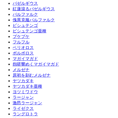
バゼルギウス
紅蓮滾るバゼルギウス
バルファルク
傀異克服バルファルク
ビシュテンゴ
ビシュテンゴ亜種
プケプケ
フルフル
ベリオロス
ボルボロス
マガイマガド
怨嗟響めくマガイマガド
メルゼナ
原初を刻むメルゼナ
ヤツカダキ
ヤツカダキ亜種
ヨツミワドウ
ラージャン
激昂ラージャン
ライゼクス
ラングロトラ