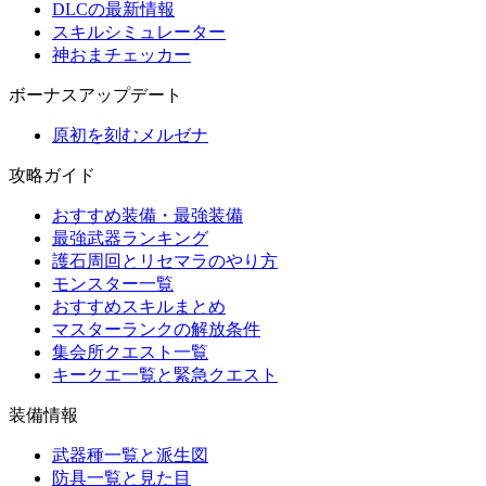
DLCの最新情報
スキルシミュレーター
神おまチェッカー
ボーナスアップデート
原初を刻むメルゼナ
攻略ガイド
おすすめ装備・最強装備
最強武器ランキング
護石周回とリセマラのやり方
モンスター一覧
おすすめスキルまとめ
マスターランクの解放条件
集会所クエスト一覧
キークエ一覧と緊急クエスト
装備情報
武器種一覧と派生図
防具一覧と見た目