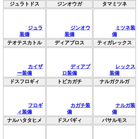
ジュラトドス
ジンオウガ
タマミツネ
ジュラ
ジンオウ
ミツネ装
装備
装備
備
テオテスカトル
ディアブロス
ティガレックス
カイザ
ディアブ
レックス
ー装備
ロ装備
装備
ドスフロギィ
トビカガチ
ナルガクルガ
フロギ
カガチ装
ナルガ装
ィ装備
備
備
ナルハタタヒメ
ドスバギィ
バサルモス