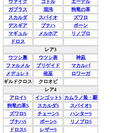
ヴァイク
コトル
エーデル
ガブラス
混沌
狗竜の革
スカルダ
スパイオ
ズワロ
デスギア
ブナハ
ボーン
マギュル
メルホア
リノプロ
ドロス
レア3
ウツシ裏
ウツシ表
神凪
ファルメル
ブリゲイド
マカルパ
メデュレト
依巫
ロワーガ
ギルドクロス
クロオビ
レア4
アロイS
インゴットS
カムラノ装・覇
狗竜の革S
スカルダS
スパイオS
ズワロS
チェーンS
ハンターS
ブナハS
ボーンS
リノプロS
ドロスS
レザーS