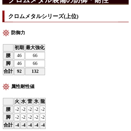
クロムメタルシリーズ(上位)
防御力
初期
最大強化
腰
46
66
脚
46
66
合計
92
132
属性耐性値
火
水
雷
氷
龍
腰
-2
-2
-2
-2
-2
脚
-2
-2
-2
-2
-2
合計
-4
-4
-4
-4
-4