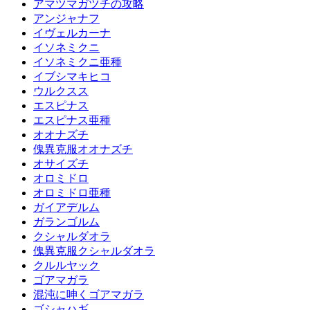
アマツマガツチの攻略
アンジャナフ
イヴェルカーナ
イソネミクニ
イソネミクニ亜種
イブシマキヒコ
ウルクスス
エスピナス
エスピナス亜種
オオナズチ
傀異克服オオナズチ
オサイズチ
オロミドロ
オロミドロ亜種
ガイアデルム
ガランゴルム
クシャルダオラ
傀異克服クシャルダオラ
クルルヤック
ゴアマガラ
混沌に呻くゴアマガラ
ゴシャハギ