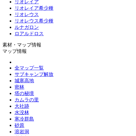
リオレイア
リオレイア希少種
リオレウス
リオレウス希少種
ルナガロン
ロアルドロス
素材・マップ情報
マップ情報
全マップ一覧
サブキャンプ解放
城塞高地
密林
塔の秘境
カムラの里
大社跡
水没林
寒冷群島
砂原
溶岩洞