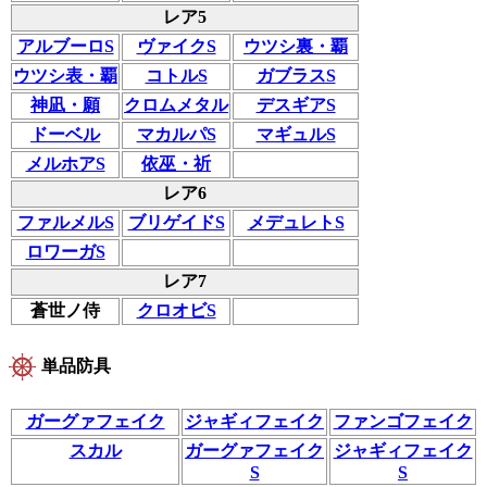
レア5
アルブーロS
ヴァイクS
ウツシ裏・覇
ウツシ表・覇
コトルS
ガブラスS
神凪・願
クロムメタル
デスギアS
ドーベル
マカルパS
マギュルS
メルホアS
依巫・祈
レア6
ファルメルS
ブリゲイドS
メデュレトS
ロワーガS
レア7
蒼世ノ侍
クロオビS
単品防具
ガーグァフェイク
ジャギィフェイク
ファンゴフェイク
スカル
ガーグァフェイク
ジャギィフェイク
S
S