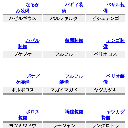
なるか
バギィ装
バサル装
み装備
備
備
バゼルギウス
バルファルク
ビシュテンゴ
バゼル
赫耀装備
テンゴ装
装備
備
プケプケ
フルフル
ベリオロス
プケプ
フルフル
ベリオ装
ケ装備
装備
備
ボルボロス
マガイマガド
ヤツカダキ
ボロス
禍鎧装備
ヤツカダ
装備
装備
ヨツミワドウ
ラージャン
ラングロトラ