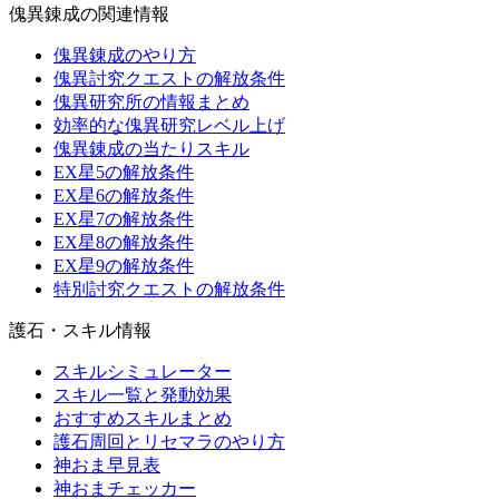
傀異錬成の関連情報
傀異錬成のやり方
傀異討究クエストの解放条件
傀異研究所の情報まとめ
効率的な傀異研究レベル上げ
傀異錬成の当たりスキル
EX星5の解放条件
EX星6の解放条件
EX星7の解放条件
EX星8の解放条件
EX星9の解放条件
特別討究クエストの解放条件
護石・スキル情報
スキルシミュレーター
スキル一覧と発動効果
おすすめスキルまとめ
護石周回とリセマラのやり方
神おま早見表
神おまチェッカー