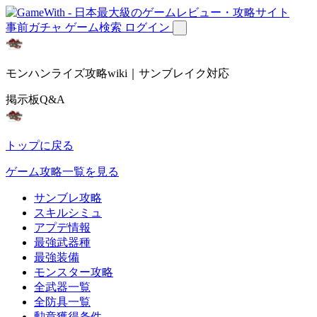
事前ガチャ
ゲーム検索
ログイン
モンハンライズ攻略wiki｜サンブレイク対応
掲示板Q&A
トップに戻る
ゲーム攻略一覧を見る
サンブレ攻略
スキルシミュ
アプデ情報
最強武器種
最強装備
モンスター攻略
全武器一覧
全防具一覧
勲章獲得条件