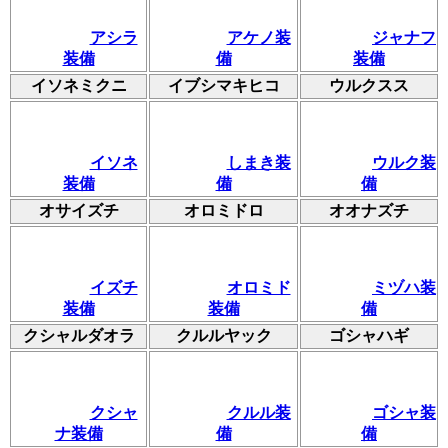
アシラ
アケノ装
ジャナフ
装備
備
装備
イソネミクニ
イブシマキヒコ
ウルクスス
イソネ
しまき装
ウルク装
装備
備
備
オサイズチ
オロミドロ
オオナズチ
イズチ
オロミド
ミヅハ装
装備
装備
備
クシャルダオラ
クルルヤック
ゴシャハギ
クシャ
クルル装
ゴシャ装
ナ装備
備
備