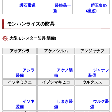
護石厳選
装飾品一
鎧玉集め
覧
(稼ぎ)
モンハンライズの防具
大型モンスター防具(装備)
アオアシラ
アケノシルム
アンジャナフ
アシラ
アケノ装
ジャナフ
装備
備
装備
イソネミクニ
イブシマキヒコ
ウルクスス
イソネ
しまき装
ウルク装
装備
備
備