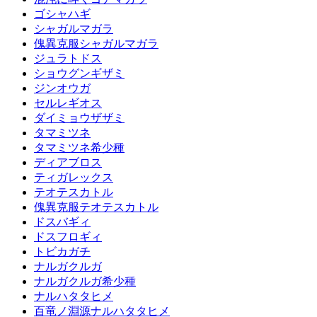
ゴシャハギ
シャガルマガラ
傀異克服シャガルマガラ
ジュラトドス
ショウグンギザミ
ジンオウガ
セルレギオス
ダイミョウザザミ
タマミツネ
タマミツネ希少種
ディアブロス
ティガレックス
テオテスカトル
傀異克服テオテスカトル
ドスバギィ
ドスフロギィ
トビカガチ
ナルガクルガ
ナルガクルガ希少種
ナルハタタヒメ
百竜ノ淵源ナルハタタヒメ