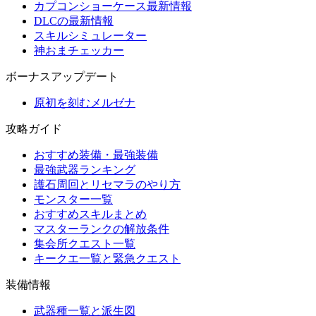
カプコンショーケース最新情報
DLCの最新情報
スキルシミュレーター
神おまチェッカー
ボーナスアップデート
原初を刻むメルゼナ
攻略ガイド
おすすめ装備・最強装備
最強武器ランキング
護石周回とリセマラのやり方
モンスター一覧
おすすめスキルまとめ
マスターランクの解放条件
集会所クエスト一覧
キークエ一覧と緊急クエスト
装備情報
武器種一覧と派生図