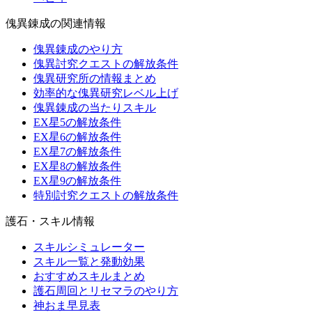
傀異錬成の関連情報
傀異錬成のやり方
傀異討究クエストの解放条件
傀異研究所の情報まとめ
効率的な傀異研究レベル上げ
傀異錬成の当たりスキル
EX星5の解放条件
EX星6の解放条件
EX星7の解放条件
EX星8の解放条件
EX星9の解放条件
特別討究クエストの解放条件
護石・スキル情報
スキルシミュレーター
スキル一覧と発動効果
おすすめスキルまとめ
護石周回とリセマラのやり方
神おま早見表