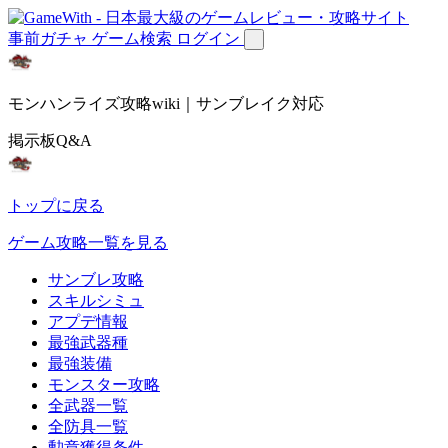
事前ガチャ
ゲーム検索
ログイン
モンハンライズ攻略wiki｜サンブレイク対応
掲示板Q&A
トップに戻る
ゲーム攻略一覧を見る
サンブレ攻略
スキルシミュ
アプデ情報
最強武器種
最強装備
モンスター攻略
全武器一覧
全防具一覧
勲章獲得条件