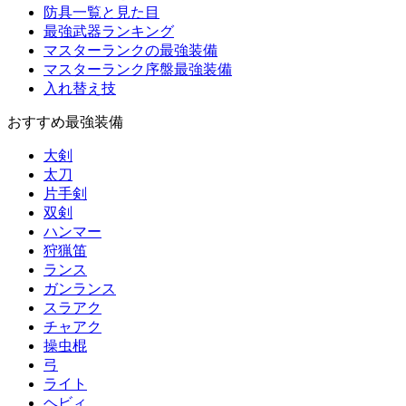
防具一覧と見た目
最強武器ランキング
マスターランクの最強装備
マスターランク序盤最強装備
入れ替え技
おすすめ最強装備
大剣
太刀
片手剣
双剣
ハンマー
狩猟笛
ランス
ガンランス
スラアク
チャアク
操虫棍
弓
ライト
ヘビィ