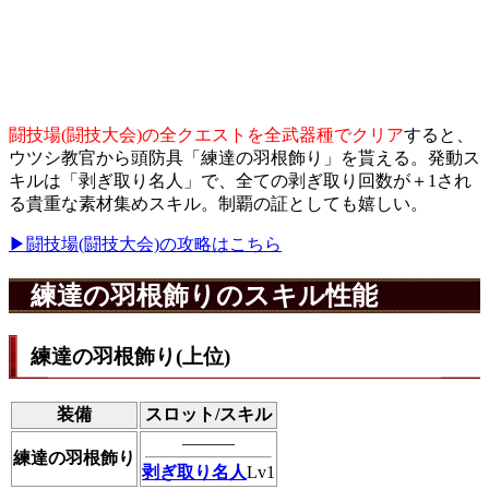
闘技場(闘技大会)の全クエストを全武器種でクリア
すると、
ウツシ教官から頭防具「練達の羽根飾り」を貰える。発動ス
キルは「剥ぎ取り名人」で、全ての剥ぎ取り回数が＋1され
る貴重な素材集めスキル。制覇の証としても嬉しい。
▶闘技場(闘技大会)の攻略はこちら
練達の羽根飾りのスキル性能
練達の羽根飾り(上位)
装備
スロット/スキル
―――
練達の羽根飾り
剥ぎ取り名人
Lv1