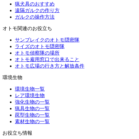
猟犬具のおすすめ
遠隔ガルクの作り方
ガルクの操作方法
オトモ関連のお役立ち
サンブレイクのオトモ隠密隊
ライズのオトモ隠密隊
オトモ偵察隊の場所
オトモ雇用窓口で出来ること
オトモ広場の行き方と解放条件
環境生物
環境生物一覧
レア環境生物
強化生物の一覧
猟具生物の一覧
罠型生物の一覧
素材生物の一覧
お役立ち情報