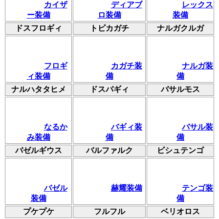
カイザ
ディアブ
レックス
ー装備
ロ装備
装備
ドスフロギィ
トビカガチ
ナルガクルガ
フロギ
カガチ装
ナルガ装
ィ装備
備
備
ナルハタタヒメ
ドスバギィ
バサルモス
なるか
バギィ装
バサル装
み装備
備
備
バゼルギウス
バルファルク
ビシュテンゴ
バゼル
赫耀装備
テンゴ装
装備
備
プケプケ
フルフル
ベリオロス