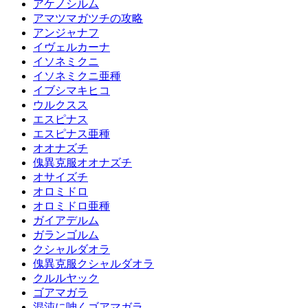
アケノシルム
アマツマガツチの攻略
アンジャナフ
イヴェルカーナ
イソネミクニ
イソネミクニ亜種
イブシマキヒコ
ウルクスス
エスピナス
エスピナス亜種
オオナズチ
傀異克服オオナズチ
オサイズチ
オロミドロ
オロミドロ亜種
ガイアデルム
ガランゴルム
クシャルダオラ
傀異克服クシャルダオラ
クルルヤック
ゴアマガラ
混沌に呻くゴアマガラ