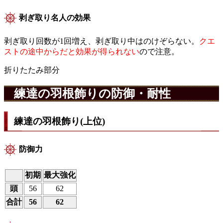
剥ぎ取り名人の効果
剥ぎ取り回数が1回増え、剥ぎ取り中はのけぞらない。
クエ
ストの途中からだと効果が得られない
ので注意。
折りたたみ部分
練達の羽根飾りの防御・耐性
練達の羽根飾り(上位)
防御力
初期
最大強化
頭
56
62
合計
56
62