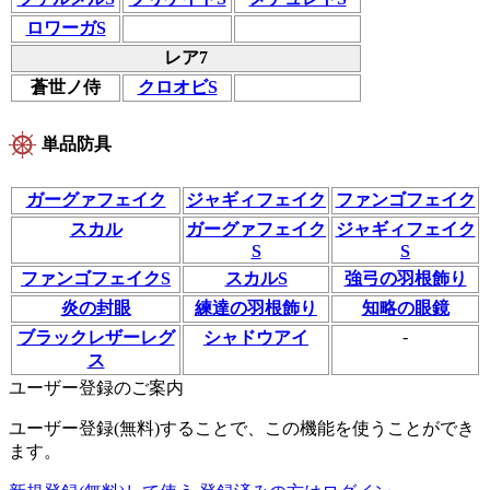
ロワーガS
レア7
蒼世ノ侍
クロオビS
単品防具
ガーグァフェイク
ジャギィフェイク
ファンゴフェイク
スカル
ガーグァフェイク
ジャギィフェイク
S
S
ファンゴフェイクS
スカルS
強弓の羽根飾り
炎の封眼
練達の羽根飾り
知略の眼鏡
-
ブラックレザーレグ
シャドウアイ
ス
ユーザー登録のご案内
ユーザー登録(無料)することで、この機能を使うことができ
ます。