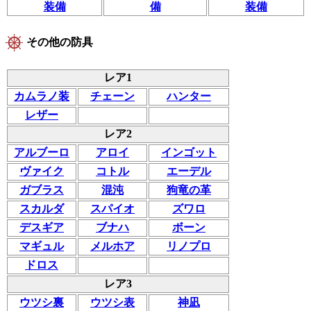
装備
備
装備
その他の防具
レア1
カムラノ装
チェーン
ハンター
レザー
レア2
アルブーロ
アロイ
インゴット
ヴァイク
コトル
エーデル
ガブラス
混沌
狗竜の革
スカルダ
スパイオ
ズワロ
デスギア
ブナハ
ボーン
マギュル
メルホア
リノプロ
ドロス
レア3
ウツシ裏
ウツシ表
神凪