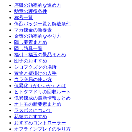
序盤の効率的な進め方
勲章の獲得条件
称号一覧
偉烈バッジ一覧と解放条件
マカ錬金の新要素
金策の効率的なやり方
隠し要素まとめ
隠し防具一覧
福引・福玉の景品まとめ
団子のおすすめ
シロフクズクの場所
置物と壁掛けの入手
ウラ交易の使い方
傀異化（かいいか）とは
ヒトダマドリの回収ルート
傀異錬成の最新情報まとめ
オトモの新要素まとめ
ラスボスについて
花結のおすすめ
おすすめコントローラー
オフラインプレイのやり方