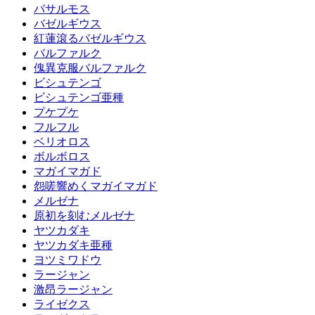
バサルモス
バゼルギウス
紅蓮滾るバゼルギウス
バルファルク
傀異克服バルファルク
ビシュテンゴ
ビシュテンゴ亜種
プケプケ
フルフル
ベリオロス
ボルボロス
マガイマガド
怨嗟響めくマガイマガド
メルゼナ
原初を刻むメルゼナ
ヤツカダキ
ヤツカダキ亜種
ヨツミワドウ
ラージャン
激昂ラージャン
ライゼクス