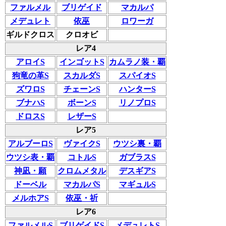
ファルメル
ブリゲイド
マカルパ
メデュレト
依巫
ロワーガ
ギルドクロス
クロオビ
レア4
アロイS
インゴットS
カムラノ装・覇
狗竜の革S
スカルダS
スパイオS
ズワロS
チェーンS
ハンターS
ブナハS
ボーンS
リノプロS
ドロスS
レザーS
レア5
アルブーロS
ヴァイクS
ウツシ裏・覇
ウツシ表・覇
コトルS
ガブラスS
神凪・願
クロムメタル
デスギアS
ドーベル
マカルパS
マギュルS
メルホアS
依巫・祈
レア6
ファルメルS
ブリゲイドS
メデュレトS