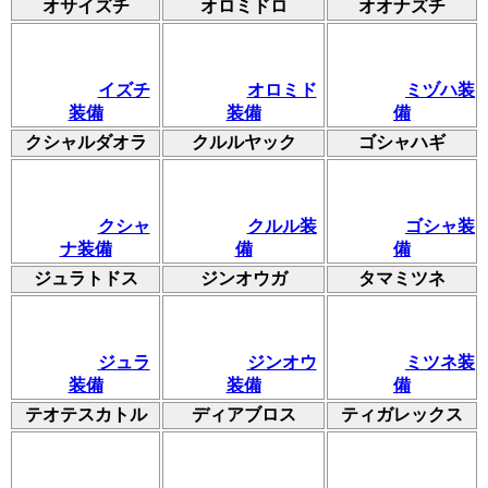
オサイズチ
オロミドロ
オオナズチ
イズチ
オロミド
ミヅハ装
装備
装備
備
クシャルダオラ
クルルヤック
ゴシャハギ
クシャ
クルル装
ゴシャ装
ナ装備
備
備
ジュラトドス
ジンオウガ
タマミツネ
ジュラ
ジンオウ
ミツネ装
装備
装備
備
テオテスカトル
ディアブロス
ティガレックス