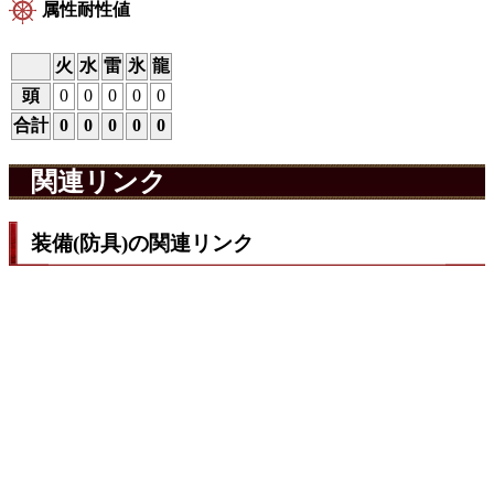
属性耐性値
火
水
雷
氷
龍
頭
0
0
0
0
0
合計
0
0
0
0
0
関連リンク
装備(防具)の関連リンク