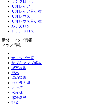
ラングロトラ
リオレイア
リオレイア希少種
リオレウス
リオレウス希少種
ルナガロン
ロアルドロス
素材・マップ情報
マップ情報
全マップ一覧
サブキャンプ解放
城塞高地
密林
塔の秘境
カムラの里
大社跡
水没林
寒冷群島
砂原