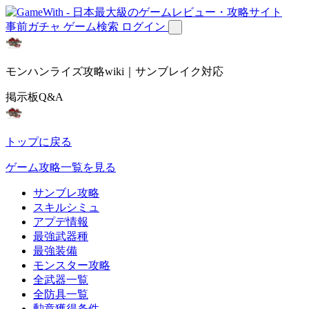
事前ガチャ
ゲーム検索
ログイン
モンハンライズ攻略wiki｜サンブレイク対応
掲示板Q&A
トップに戻る
ゲーム攻略一覧を見る
サンブレ攻略
スキルシミュ
アプデ情報
最強武器種
最強装備
モンスター攻略
全武器一覧
全防具一覧
勲章獲得条件