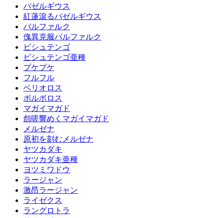
バゼルギウス
紅蓮滾るバゼルギウス
バルファルク
傀異克服バルファルク
ビシュテンゴ
ビシュテンゴ亜種
プケプケ
フルフル
ベリオロス
ボルボロス
マガイマガド
怨嗟響めくマガイマガド
メルゼナ
原初を刻むメルゼナ
ヤツカダキ
ヤツカダキ亜種
ヨツミワドウ
ラージャン
激昂ラージャン
ライゼクス
ラングロトラ