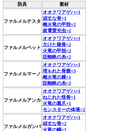
防具
素材
オオクワアゲハ×1
頑丈な骨×1
ファルメルテスタ
雌火竜の甲殻×2
超電雷光虫×2
オオクワアゲハ×1
欠けた龍骨×2
ファルメルペット
火竜の甲殻×2
臣蜘蛛の糸×2
オオクワアゲハ×1
埋もれた骨骸×3
ファルメルマーノ
雌火竜の棘×1
臣蜘蛛の糸×2
オオクワアゲハ×1
ねじれた怪骨×1
ファルメルアンカ
火竜の翼爪×1
モンスターの体液×2
オオクワアゲハ×1
頑丈な骨×2
ファルメルガンバ
火竜の鱗×2