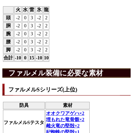
火
水
雷
氷
龍
頭
-2
0
3
-2
2
胴
-2
0
3
-2
2
腕
-2
0
3
-2
2
腰
-2
0
3
-2
2
脚
-2
0
3
-2
2
合計
-10
0
15
-10
10
ファルメル装備に必要な素材
ファルメルSシリーズ(上位)
防具
素材
オオクワアゲハ×2
埋もれた竜骨骸×2
ファルメルSテスタ
雌火竜の堅殻×2
妃蜘蛛の堅殻×1