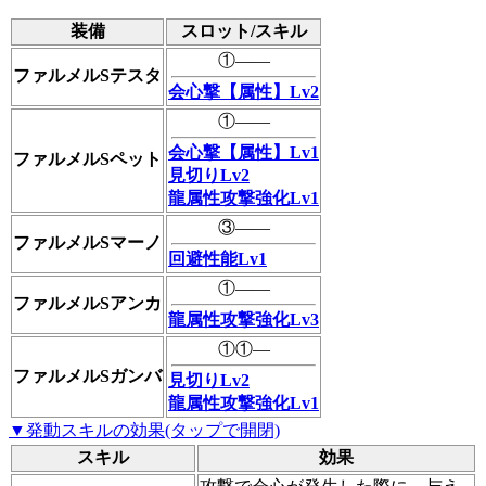
装備
スロット/スキル
①――
ファルメルSテスタ
会心撃【属性】Lv2
①――
会心撃【属性】Lv1
ファルメルSペット
見切りLv2
龍属性攻撃強化Lv1
③――
ファルメルSマーノ
回避性能Lv1
①――
ファルメルSアンカ
龍属性攻撃強化Lv3
①①―
ファルメルSガンバ
見切りLv2
龍属性攻撃強化Lv1
▼発動スキルの効果(タップで開閉)
スキル
効果