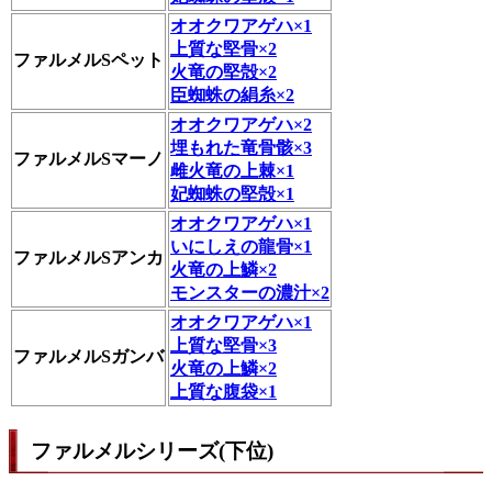
オオクワアゲハ×1
上質な堅骨×2
ファルメルSペット
火竜の堅殻×2
臣蜘蛛の絹糸×2
オオクワアゲハ×2
埋もれた竜骨骸×3
ファルメルSマーノ
雌火竜の上棘×1
妃蜘蛛の堅殻×1
オオクワアゲハ×1
いにしえの龍骨×1
ファルメルSアンカ
火竜の上鱗×2
モンスターの濃汁×2
オオクワアゲハ×1
上質な堅骨×3
ファルメルSガンバ
火竜の上鱗×2
上質な腹袋×1
ファルメルシリーズ(下位)