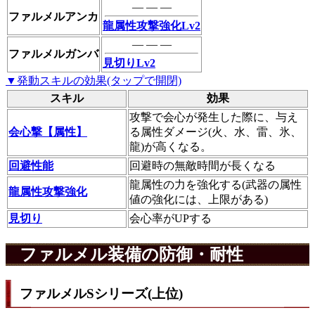
― ― ―
ファルメルアンカ
龍属性攻撃強化Lv2
― ― ―
ファルメルガンバ
見切りLv2
▼発動スキルの効果(タップで開閉)
スキル
効果
攻撃で会心が発生した際に、与え
会心撃【属性】
る属性ダメージ(火、水、雷、氷、
龍)が高くなる。
回避性能
回避時の無敵時間が長くなる
龍属性の力を強化する(武器の属性
龍属性攻撃強化
値の強化には、上限がある)
見切り
会心率がUPする
ファルメル装備の防御・耐性
ファルメルSシリーズ(上位)