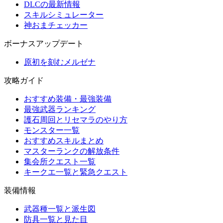
DLCの最新情報
スキルシミュレーター
神おまチェッカー
ボーナスアップデート
原初を刻むメルゼナ
攻略ガイド
おすすめ装備・最強装備
最強武器ランキング
護石周回とリセマラのやり方
モンスター一覧
おすすめスキルまとめ
マスターランクの解放条件
集会所クエスト一覧
キークエ一覧と緊急クエスト
装備情報
武器種一覧と派生図
防具一覧と見た目