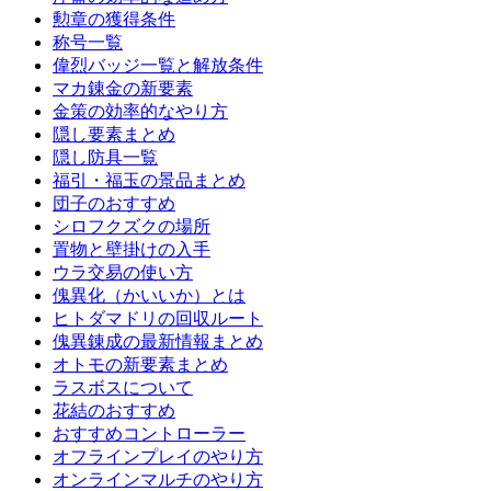
勲章の獲得条件
称号一覧
偉烈バッジ一覧と解放条件
マカ錬金の新要素
金策の効率的なやり方
隠し要素まとめ
隠し防具一覧
福引・福玉の景品まとめ
団子のおすすめ
シロフクズクの場所
置物と壁掛けの入手
ウラ交易の使い方
傀異化（かいいか）とは
ヒトダマドリの回収ルート
傀異錬成の最新情報まとめ
オトモの新要素まとめ
ラスボスについて
花結のおすすめ
おすすめコントローラー
オフラインプレイのやり方
オンラインマルチのやり方