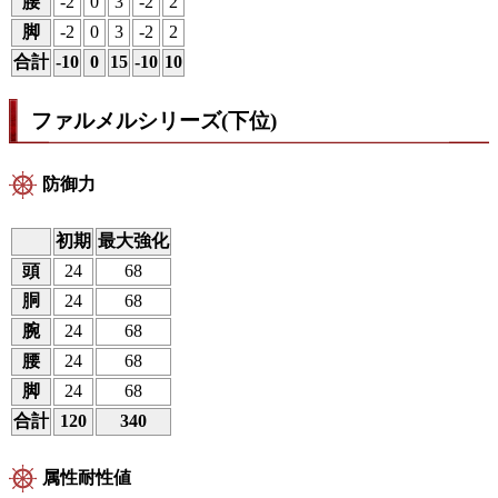
腰
-2
0
3
-2
2
脚
-2
0
3
-2
2
合計
-10
0
15
-10
10
ファルメルシリーズ(下位)
防御力
初期
最大強化
頭
24
68
胴
24
68
腕
24
68
腰
24
68
脚
24
68
合計
120
340
属性耐性値