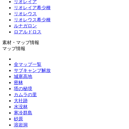
リオレイア
リオレイア希少種
リオレウス
リオレウス希少種
ルナガロン
ロアルドロス
素材・マップ情報
マップ情報
全マップ一覧
サブキャンプ解放
城塞高地
密林
塔の秘境
カムラの里
大社跡
水没林
寒冷群島
砂原
溶岩洞