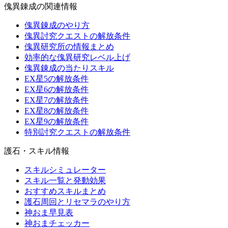
傀異錬成の関連情報
傀異錬成のやり方
傀異討究クエストの解放条件
傀異研究所の情報まとめ
効率的な傀異研究レベル上げ
傀異錬成の当たりスキル
EX星5の解放条件
EX星6の解放条件
EX星7の解放条件
EX星8の解放条件
EX星9の解放条件
特別討究クエストの解放条件
護石・スキル情報
スキルシミュレーター
スキル一覧と発動効果
おすすめスキルまとめ
護石周回とリセマラのやり方
神おま早見表
神おまチェッカー