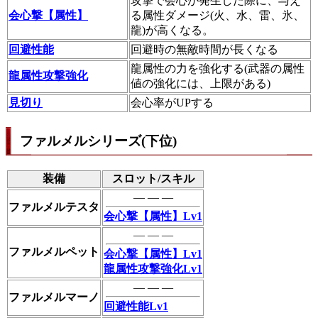
攻撃で会心が発生した際に、与え
会心撃【属性】
る属性ダメージ(火、水、雷、氷、
龍)が高くなる。
回避性能
回避時の無敵時間が長くなる
龍属性の力を強化する(武器の属性
龍属性攻撃強化
値の強化には、上限がある)
見切り
会心率がUPする
ファルメルシリーズ(下位)
装備
スロット/スキル
― ― ―
ファルメルテスタ
会心撃【属性】Lv1
― ― ―
ファルメルペット
会心撃【属性】Lv1
龍属性攻撃強化Lv1
― ― ―
ファルメルマーノ
回避性能Lv1