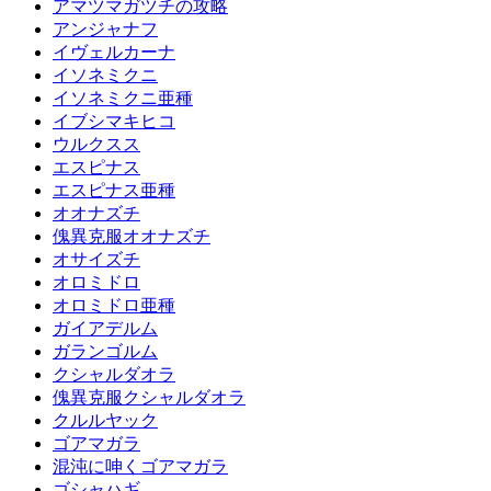
アマツマガツチの攻略
アンジャナフ
イヴェルカーナ
イソネミクニ
イソネミクニ亜種
イブシマキヒコ
ウルクスス
エスピナス
エスピナス亜種
オオナズチ
傀異克服オオナズチ
オサイズチ
オロミドロ
オロミドロ亜種
ガイアデルム
ガランゴルム
クシャルダオラ
傀異克服クシャルダオラ
クルルヤック
ゴアマガラ
混沌に呻くゴアマガラ
ゴシャハギ