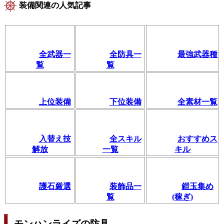
装備関連の人気記事
全武器一
全防具一
最強武器種
覧
覧
上位装備
下位装備
全素材一覧
入替え技
全スキル
おすすめス
解放
一覧
キル
護石厳選
装飾品一
鎧玉集め
覧
(稼ぎ)
モンハンライズの防具