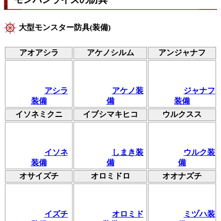
大型モンスター防具(装備)
アオアシラ
アケノシルム
アンジャナフ
アシラ
アケノ装
ジャナフ
装備
備
装備
イソネミクニ
イブシマキヒコ
ウルクスス
イソネ
しまき装
ウルク装
装備
備
備
オサイズチ
オロミドロ
オオナズチ
イズチ
オロミド
ミヅハ装