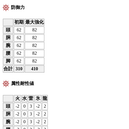
防御力
初期
最大強化
頭
62
82
胴
62
82
腕
62
82
腰
62
82
脚
62
82
合計
310
410
属性耐性値
火
水
雷
氷
龍
頭
-2
0
3
-2
2
胴
-2
0
3
-2
2
腕
-2
0
3
-2
2