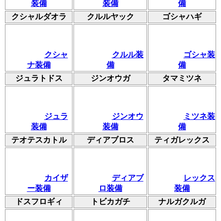
装備
装備
備
クシャルダオラ
クルルヤック
ゴシャハギ
クシャ
クルル装
ゴシャ装
ナ装備
備
備
ジュラトドス
ジンオウガ
タマミツネ
ジュラ
ジンオウ
ミツネ装
装備
装備
備
テオテスカトル
ディアブロス
ティガレックス
カイザ
ディアブ
レックス
ー装備
ロ装備
装備
ドスフロギィ
トビカガチ
ナルガクルガ