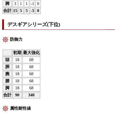
脚
3
1
1
-1
0
合計
15
5
5
-5
0
デスギアシリーズ(下位)
防御力
初期
最大強化
頭
18
68
胴
18
68
腕
18
68
腰
18
68
脚
18
68
合計
90
340
属性耐性値