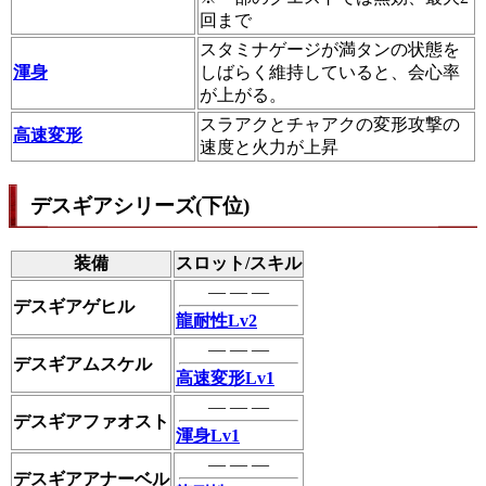
回まで
スタミナゲージが満タンの状態を
渾身
しばらく維持していると、会心率
が上がる。
スラアクとチャアクの変形攻撃の
高速変形
速度と火力が上昇
デスギアシリーズ(下位)
装備
スロット/スキル
― ― ―
デスギアゲヒル
龍耐性Lv2
― ― ―
デスギアムスケル
高速変形Lv1
― ― ―
デスギアファオスト
渾身Lv1
― ― ―
デスギアアナーベル