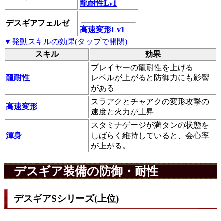
龍耐性Lv1
― ― ―
デスギアフェルゼ
高速変形Lv1
▼発動スキルの効果(タップで開閉)
スキル
効果
プレイヤーの龍耐性を上げる
龍耐性
レベルが上がると防御力にも影響
がある
スラアクとチャアクの変形攻撃の
高速変形
速度と火力が上昇
スタミナゲージが満タンの状態を
渾身
しばらく維持していると、会心率
が上がる。
デスギア装備の防御・耐性
デスギアSシリーズ(上位)