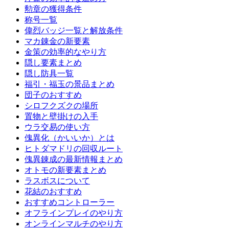
勲章の獲得条件
称号一覧
偉烈バッジ一覧と解放条件
マカ錬金の新要素
金策の効率的なやり方
隠し要素まとめ
隠し防具一覧
福引・福玉の景品まとめ
団子のおすすめ
シロフクズクの場所
置物と壁掛けの入手
ウラ交易の使い方
傀異化（かいいか）とは
ヒトダマドリの回収ルート
傀異錬成の最新情報まとめ
オトモの新要素まとめ
ラスボスについて
花結のおすすめ
おすすめコントローラー
オフラインプレイのやり方
オンラインマルチのやり方