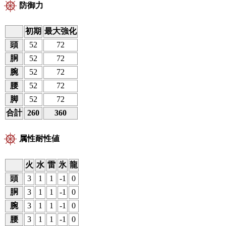
防御力
初期
最大強化
頭
52
72
胴
52
72
腕
52
72
腰
52
72
脚
52
72
合計
260
360
属性耐性値
火
水
雷
氷
龍
頭
3
1
1
-1
0
胴
3
1
1
-1
0
腕
3
1
1
-1
0
腰
3
1
1
-1
0