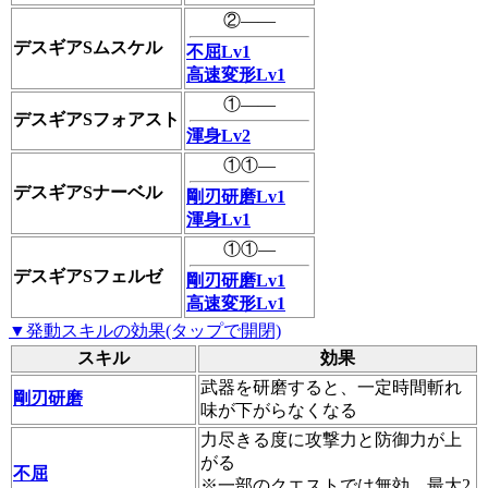
②――
デスギアSムスケル
不屈Lv1
高速変形Lv1
①――
デスギアSフォアスト
渾身Lv2
①①―
デスギアSナーベル
剛刃研磨Lv1
渾身Lv1
①①―
デスギアSフェルゼ
剛刃研磨Lv1
高速変形Lv1
▼発動スキルの効果(タップで開閉)
スキル
効果
武器を研磨すると、一定時間斬れ
剛刃研磨
味が下がらなくなる
力尽きる度に攻撃力と防御力が上
がる
不屈
※一部のクエストでは無効、最大2