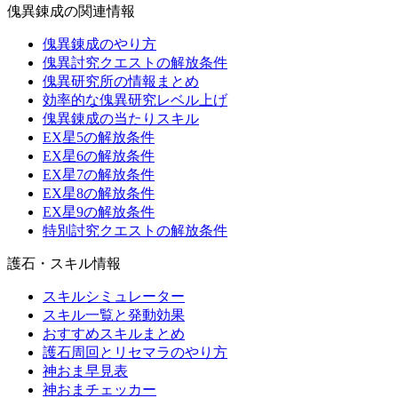
傀異錬成の関連情報
傀異錬成のやり方
傀異討究クエストの解放条件
傀異研究所の情報まとめ
効率的な傀異研究レベル上げ
傀異錬成の当たりスキル
EX星5の解放条件
EX星6の解放条件
EX星7の解放条件
EX星8の解放条件
EX星9の解放条件
特別討究クエストの解放条件
護石・スキル情報
スキルシミュレーター
スキル一覧と発動効果
おすすめスキルまとめ
護石周回とリセマラのやり方
神おま早見表
神おまチェッカー