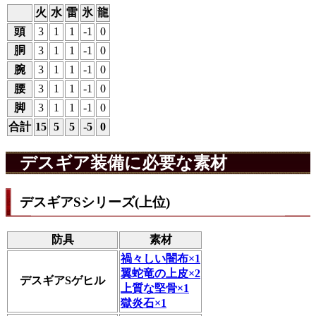
火
水
雷
氷
龍
頭
3
1
1
-1
0
胴
3
1
1
-1
0
腕
3
1
1
-1
0
腰
3
1
1
-1
0
脚
3
1
1
-1
0
合計
15
5
5
-5
0
デスギア装備に必要な素材
デスギアSシリーズ(上位)
防具
素材
禍々しい闇布×1
翼蛇竜の上皮×2
デスギアSゲヒル
上質な堅骨×1
獄炎石×1