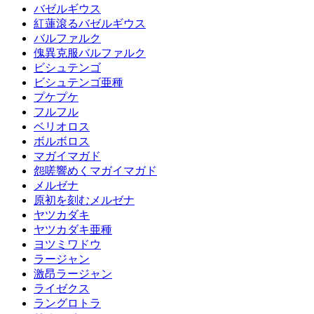
バゼルギウス
紅蓮滾るバゼルギウス
バルファルク
傀異克服バルファルク
ビシュテンゴ
ビシュテンゴ亜種
プケプケ
フルフル
ベリオロス
ボルボロス
マガイマガド
怨嗟響めくマガイマガド
メルゼナ
原初を刻むメルゼナ
ヤツカダキ
ヤツカダキ亜種
ヨツミワドウ
ラージャン
激昂ラージャン
ライゼクス
ラングロトラ