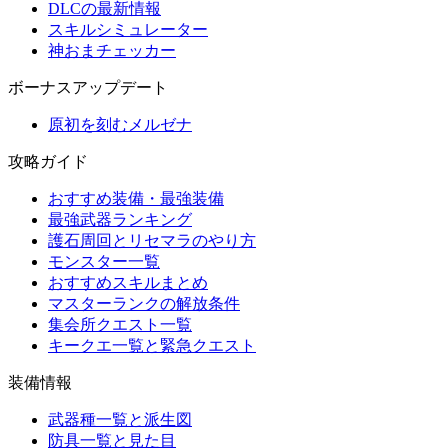
DLCの最新情報
スキルシミュレーター
神おまチェッカー
ボーナスアップデート
原初を刻むメルゼナ
攻略ガイド
おすすめ装備・最強装備
最強武器ランキング
護石周回とリセマラのやり方
モンスター一覧
おすすめスキルまとめ
マスターランクの解放条件
集会所クエスト一覧
キークエ一覧と緊急クエスト
装備情報
武器種一覧と派生図
防具一覧と見た目