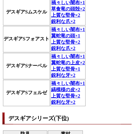
禍々しい闇布×1
草食竜の頭殻×2
デスギアSムスケル
上質な堅骨×2
鋭利な爪×2
禍々しい闇布×1
翼蛇竜の頭×1
デスギアSフォアスト
上質な堅骨×2
鋭利な爪×2
禍々しい闇布×1
翼蛇竜の上皮×2
デスギアSナーベル
上質な堅骨×1
鋭利な牙×2
禍々しい闇布×1
縞模様の皮×2
デスギアSフェルゼ
上質な堅骨×2
鋭利な牙×2
デスギアシリーズ(下位)
防具
素材