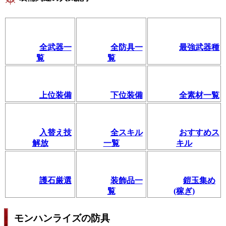
全武器一
全防具一
最強武器種
覧
覧
上位装備
下位装備
全素材一覧
入替え技
全スキル
おすすめス
解放
一覧
キル
護石厳選
装飾品一
鎧玉集め
覧
(稼ぎ)
モンハンライズの防具