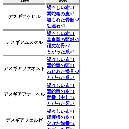
禍々しい布×1
翼蛇竜の皮×2
デスギアゲヒル
埋もれた骨骸×2
紅蓮石×1
禍々しい布×1
草食竜の頭殻×1
デスギアムスケル
頑丈な骨×2
とがった爪×2
禍々しい布×1
翼蛇竜の頭×1
デスギアファオスト
ねじれた怪骨×2
とがった爪×2
禍々しい布×1
翼蛇竜の皮×1
デスギアアナーベル
竜骨【中】×2
とがった牙×2
禍々しい布×1
縞模様の皮×1
デスギアフェルゼ
欠けた龍骨×2