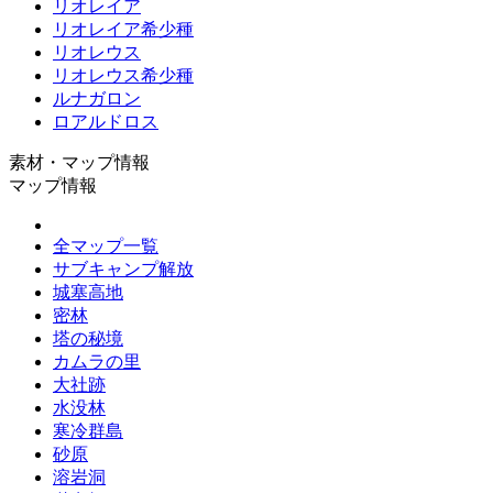
リオレイア
リオレイア希少種
リオレウス
リオレウス希少種
ルナガロン
ロアルドロス
素材・マップ情報
マップ情報
全マップ一覧
サブキャンプ解放
城塞高地
密林
塔の秘境
カムラの里
大社跡
水没林
寒冷群島
砂原
溶岩洞