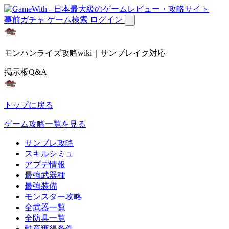
事前ガチャ
ゲーム検索
ログイン
モンハンライズ攻略wiki｜サンブレイク対応
掲示板Q&A
トップに戻る
ゲーム攻略一覧を見る
サンブレ攻略
スキルシミュ
アプデ情報
最強武器種
最強装備
モンスター攻略
全武器一覧
全防具一覧
勲章獲得条件