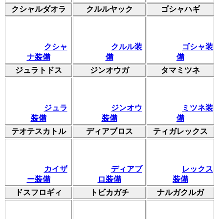
クシャルダオラ
クルルヤック
ゴシャハギ
クシャ
クルル装
ゴシャ装
ナ装備
備
備
ジュラトドス
ジンオウガ
タマミツネ
ジュラ
ジンオウ
ミツネ装
装備
装備
備
テオテスカトル
ディアブロス
ティガレックス
カイザ
ディアブ
レックス
ー装備
ロ装備
装備
ドスフロギィ
トビカガチ
ナルガクルガ