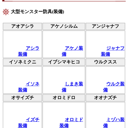
大型モンスター防具(装備)
アオアシラ
アケノシルム
アンジャナフ
アシラ
アケノ装
ジャナフ
装備
備
装備
イソネミクニ
イブシマキヒコ
ウルクスス
イソネ
しまき装
ウルク装
装備
備
備
オサイズチ
オロミドロ
オオナズチ
イズチ
オロミド
ミヅハ装
装備
装備
備