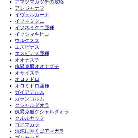
アマツマガツチの攻略
アンジャナフ
イヴェルカーナ
イソネミクニ
イソネミクニ亜種
イブシマキヒコ
ウルクスス
エスピナス
エスピナス亜種
オオナズチ
傀異克服オオナズチ
オサイズチ
オロミドロ
オロミドロ亜種
ガイアデルム
ガランゴルム
クシャルダオラ
傀異克服クシャルダオラ
クルルヤック
ゴアマガラ
混沌に呻くゴアマガラ
ゴシャハギ