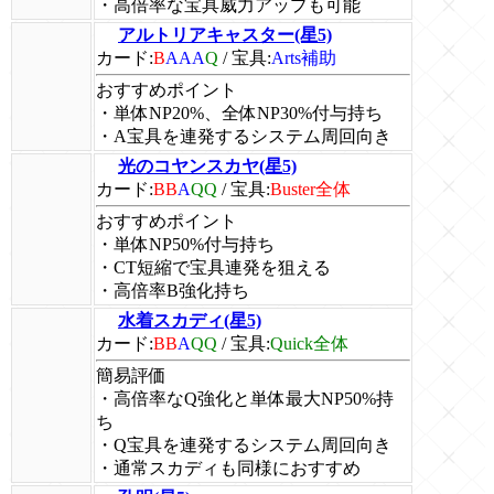
・高倍率な宝具威力アップも可能
アルトリアキャスター(星5)
カード:
B
AAA
Q
/
宝具:
Arts補助
おすすめポイント
・単体NP20%、全体NP30%付与持ち
・A宝具を連発するシステム周回向き
光のコヤンスカヤ(星5)
カード:
BB
A
QQ
/
宝具:
Buster全体
おすすめポイント
・単体NP50%付与持ち
・CT短縮で宝具連発を狙える
・高倍率B強化持ち
水着スカディ(星5)
カード:
BB
A
QQ
/
宝具:
Quick全体
簡易評価
・高倍率なQ強化と単体最大NP50%持
ち
・Q宝具を連発するシステム周回向き
・通常スカディも同様におすすめ