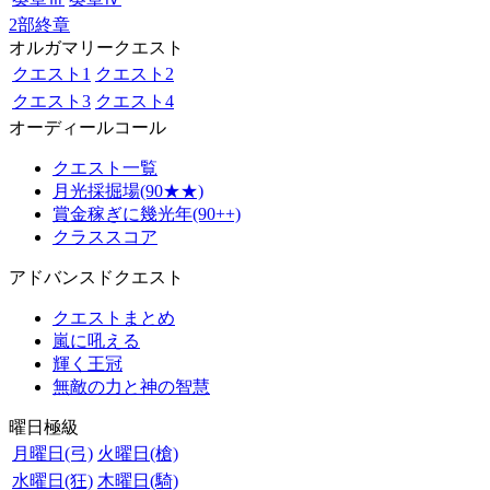
2部終章
オルガマリークエスト
クエスト1
クエスト2
クエスト3
クエスト4
オーディールコール
クエスト一覧
月光採掘場(90★★)
賞金稼ぎに幾光年(90++)
クラススコア
アドバンスドクエスト
クエストまとめ
嵐に吼える
輝く王冠
無敵の力と神の智慧
曜日極級
月曜日(弓)
火曜日(槍)
水曜日(狂)
木曜日(騎)