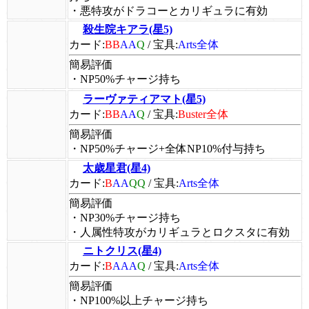
・悪特攻がドラコーとカリギュラに有効
殺生院キアラ(星5)
カード:
BB
AA
Q
/
宝具:
Arts全体
簡易評価
・NP50%チャージ持ち
ラーヴァティアマト(星5)
カード:
BB
AA
Q
/
宝具:
Buster全体
簡易評価
・NP50%チャージ+全体NP10%付与持ち
太歳星君(星4)
カード:
B
AA
QQ
/
宝具:
Arts全体
簡易評価
・NP30%チャージ持ち
・人属性特攻がカリギュラとロクスタに有効
ニトクリス(星4)
カード:
B
AAA
Q
/
宝具:
Arts全体
簡易評価
・NP100%以上チャージ持ち