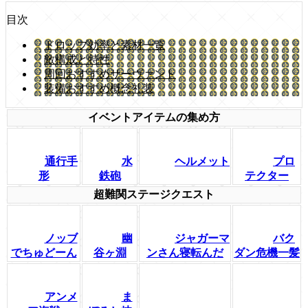
目次
ドロップ効率と素材一覧
敵構成と特性
周回おすすめサーヴァント
装備おすすめ概念礼装
イベントアイテムの集め方
通行手
水
ヘルメット
プロ
形
鉄砲
テクター
超難関ステージクエスト
ノッブ
幽
ジャガーマ
バク
でちゅどーん
谷ヶ淵
ンさん寝転んだ
ダン危機一髪
アンメ
ま