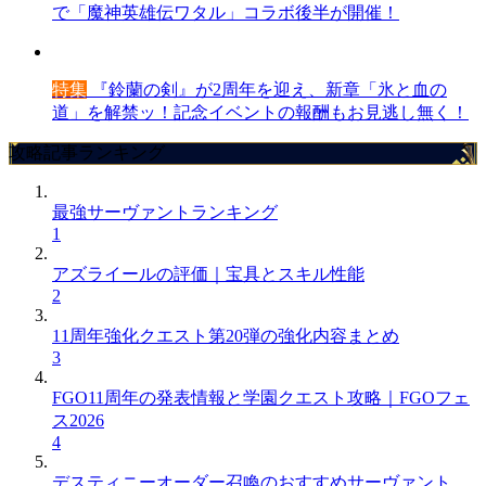
で「魔神英雄伝ワタル」コラボ後半が開催！
特集
『鈴蘭の剣』が2周年を迎え、新章「氷と血の
道」を解禁ッ！記念イベントの報酬もお見逃し無く！
攻略記事ランキング
最強サーヴァントランキング
1
アズライールの評価｜宝具とスキル性能
2
11周年強化クエスト第20弾の強化内容まとめ
3
FGO11周年の発表情報と学園クエスト攻略｜FGOフェ
ス2026
4
デスティニーオーダー召喚のおすすめサーヴァント