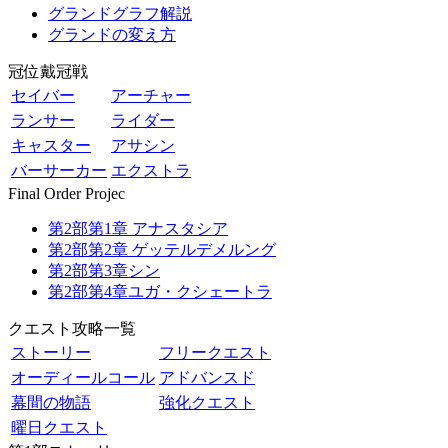
グランドグラフ解説
グランドの変え方
冠位戴冠戦
セイバー
アーチャー
ランサー
ライダー
キャスター
アサシン
バーサーカー
エクストラ
Final Order Projec
第2部第1章 アナスタシア
第2部第2章 ゲッテルデメルング
第2部第3章シン
第2部第4章ユガ・クシェートラ
クエスト攻略一覧
ストーリー
フリークエスト
オーディールコール
アドバンスド
幕間の物語
強化クエスト
曜日クエスト