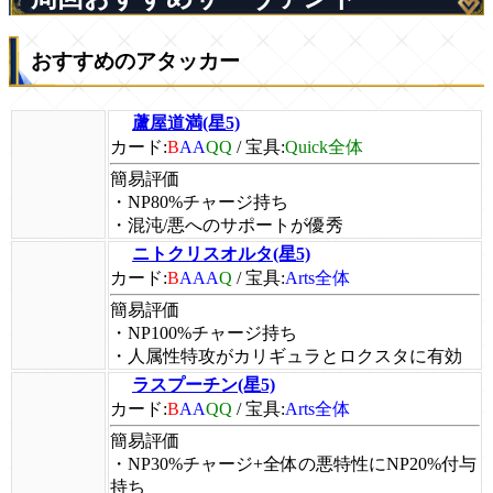
おすすめのアタッカー
蘆屋道満(星5)
カード:
B
AA
QQ
/
宝具:
Quick全体
簡易評価
・NP80%チャージ持ち
・混沌/悪へのサポートが優秀
ニトクリスオルタ(星5)
カード:
B
AAA
Q
/
宝具:
Arts全体
簡易評価
・NP100%チャージ持ち
・人属性特攻がカリギュラとロクスタに有効
ラスプーチン(星5)
カード:
B
AA
QQ
/
宝具:
Arts全体
簡易評価
・NP30%チャージ+全体の悪特性にNP20%付与
持ち