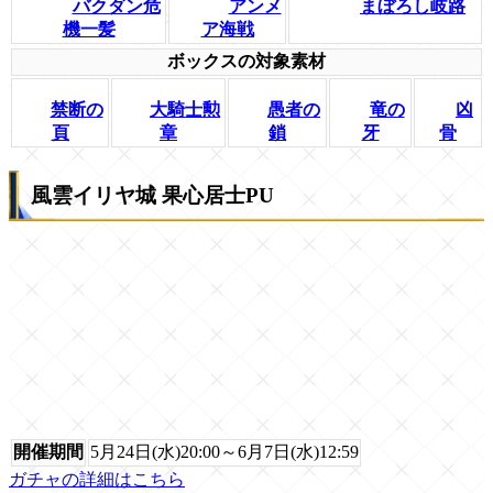
バクダン危
アンメ
まぼろし岐路
機一髪
ア海戦
ボックスの対象素材
禁断の
大騎士勲
愚者の
竜の
凶
頁
章
鎖
牙
骨
風雲イリヤ城 果心居士PU
開催期間
5月24日(水)20:00～6月7日(水)12:59
ガチャの詳細はこちら