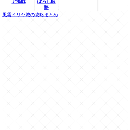
ア海戦
ぼろし岐
路
風雲イリヤ城の攻略まとめ