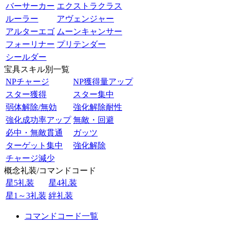
バーサーカー
エクストラクラス
ルーラー
アヴェンジャー
アルターエゴ
ムーンキャンサー
フォーリナー
プリテンダー
シールダー
宝具スキル別一覧
NPチャージ
NP獲得量アップ
スター獲得
スター集中
弱体解除/無効
強化解除耐性
強化成功率アップ
無敵・回避
必中・無敵貫通
ガッツ
ターゲット集中
強化解除
チャージ減少
概念礼装/コマンドコード
星5礼装
星4礼装
星1～3礼装
絆礼装
コマンドコード一覧