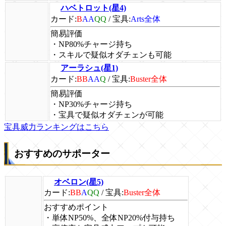
ハベトロット(星4)
カード:
B
AA
QQ
/
宝具:
Arts全体
簡易評価
・NP80%チャージ持ち
・スキルで疑似オダチェンも可能
アーラシュ(星1)
カード:
BB
AA
Q
/
宝具:
Buster全体
簡易評価
・NP30%チャージ持ち
・宝具で疑似オダチェンが可能
宝具威力ランキングはこちら
おすすめのサポーター
オベロン(星5)
カード:
BB
A
QQ
/
宝具:
Buster全体
おすすめポイント
・単体NP50%、全体NP20%付与持ち