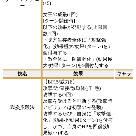
(+5)
ー
女王の威厳(1回)
[ターン開始時]
以下の効果が発動する(上限回
数:1回)
・味方生存者全体に「攻撃強
化」(効果極大/効果1ターン)を5
個付与する
・敵全体に「防御弱化」(効果極
大/効果1ターン)を5個付与する
技名
効果
キャラ
【BP15/威力E】
攻撃/近/直接/敵単体(打+熱)
攻撃する(5回)
反撃を受けると中断する(攻撃時
獄炎爪殺法
アビリティは初撃のみ発動)
攻撃するたび、自身に「攻撃強
化」(効果小/効果1ターン)を付与
し、かつ、自身のHPを回復(効
果極小)する