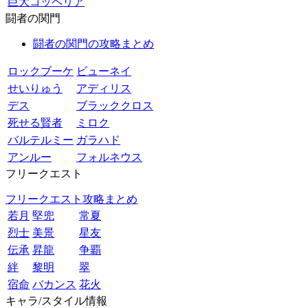
巨大コッペリア
闘者の関門
闘者の関門の攻略まとめ
ロックブーケ
ビューネイ
せいりゅう
アディリス
デス
ブラッククロス
死せる賢者
ミロク
バルテルミー
ガラハド
アンルー
フォルネウス
フリークエスト
フリークエスト攻略まとめ
若月
堅兜
常夏
烈士
美景
星友
伝承
昇龍
争覇
絆
黎明
翠
宿命
バカンス
花火
キャラ/スタイル情報