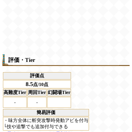
評価・Tier
評価点
8.5
点/10点
高難度Tier
周回Tier
幻闘場Tier
-
-
簡易評価
・味方全体に斬突攻撃時発動アビを付与
└技や追撃でも追加付与できる