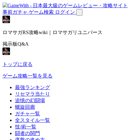
事前ガチャ
ゲーム検索
ログイン
ロマサガRS攻略wiki｜ロマサガリユニバース
掲示板Q&A
トップに戻る
ゲーム攻略一覧を見る
最強ランキング
リセマラ当たり
追憶の幻闘場
螺旋回廊
ガチャ一覧
全スタイル一覧
技/術一覧
闘者の関門
序盤の進め方