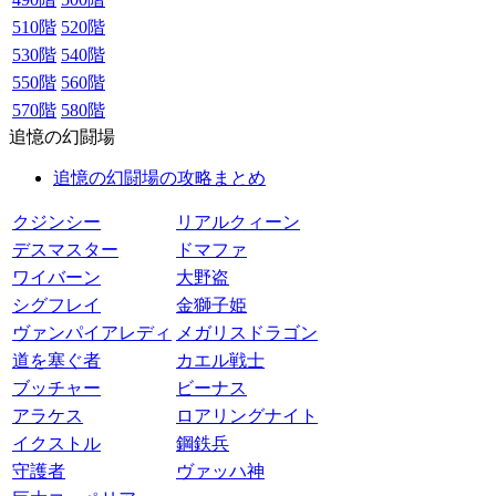
510階
520階
530階
540階
550階
560階
570階
580階
追憶の幻闘場
追憶の幻闘場の攻略まとめ
クジンシー
リアルクィーン
デスマスター
ドマファ
ワイバーン
大野盗
シグフレイ
金獅子姫
ヴァンパイアレディ
メガリスドラゴン
道を塞ぐ者
カエル戦士
ブッチャー
ビーナス
アラケス
ロアリングナイト
イクストル
鋼鉄兵
守護者
ヴァッハ神