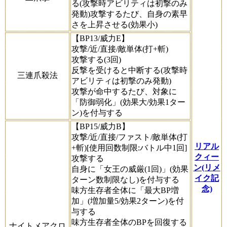
る(攻撃時アビリティは初撃のみ
発動)攻撃するたび、自身の素早
さを上昇させる(効果小)
【BP13/威力E】
攻撃/近/直接/敵単体(打+斬)
攻撃する(3回)
反撃を受けると中断する(攻撃時
三連爪殺法
アビリティは初撃のみ発動)
攻撃が命中するたび、対象に
「防御弱化」(効果大/効果1ター
ン)を付与する
【BP15/威力B】
攻撃/近/直接/ファスト/敵単体(打
リアル
+斬)[使用回数制限:バトル中1回]
クィー
攻撃する
ン(リメ
自身に「女王の威厳(1回)」(効果
イク記
ターン数制限なし)を付与する
念)
味方生存者全体に「最大BP増
加」(増加量5/効果2ターン)を付
与する
味方生存者全体のBPを回復する
ナイトメアクロ