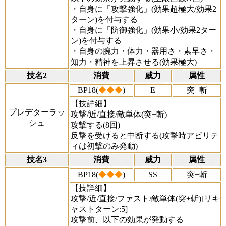
・自身に「攻撃強化」(効果超極大/効果2
ターン)を付与する
・自身に「防御強化」(効果小/効果2ター
ン)を付与する
・自身の腕力・体力・器用さ・素早さ・
知力・精神を上昇させる(効果極大)
技名2
消費
威力
属性
BP18(
◆◆◆
)
E
突+斬
【技詳細】
プレデターラッ
攻撃/近/直接/敵単体(突+斬)
シュ
攻撃する(8回)
反撃を受けると中断する(攻撃時アビリテ
ィは初撃のみ発動)
技名3
消費
威力
属性
BP18(
◆◆◆
)
SS
突+斬
【技詳細】
攻撃/近/直接/ファスト/敵単体(突+斬)[リキ
ャストターン:5]
攻撃前、以下の効果が発動する