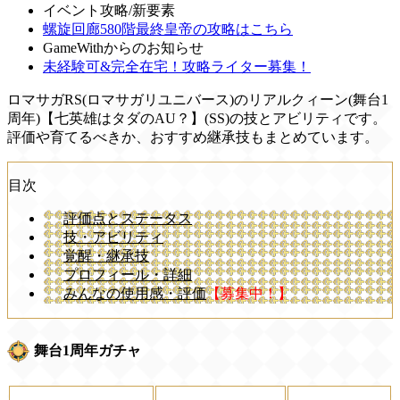
イベント攻略/新要素
螺旋回廊580階最終皇帝の攻略はこちら
GameWithからのお知らせ
未経験可&完全在宅！攻略ライター募集！
ロマサガRS(ロマサガリユニバース)のリアルクィーン(舞台1
周年)【七英雄はタダのAU？】(SS)の技とアビリティです。
評価や育てるべきか、おすすめ継承技もまとめています。
目次
評価点とステータス
技・アビリティ
覚醒・継承技
プロフィール・詳細
みんなの使用感・評価
【募集中！】
舞台1周年ガチャ