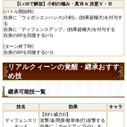
【Lv30で解放】小剣の極み・真Ⅶ & 決意Ⅴ・Ⅲ
[バトル開始時]
自身に「ウェポンエンハンス(小剣)」(効果超極大)を付与す
る
自身に「ディフェンスアップ」(効果超極大)を付与する
自身のBPを回復する(+5)
[ターン終了時]
自身のBPを回復する(+3)
リアルクィーンの覚醒・継承おすす
め技
継承可能技一覧
技名
効果
キャラ
【BP1/威力D】
ディフェンスリ
攻撃/遠/間接/敵単体(打)攻撃する
キッド
自身に「ガードアップ(小)」を