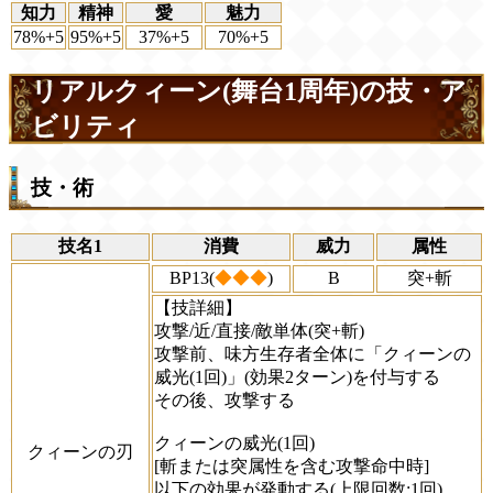
知力
精神
愛
魅力
78%+5
95%+5
37%+5
70%+5
リアルクィーン(舞台1周年)の技・ア
ビリティ
技・術
技名1
消費
威力
属性
BP13(
◆◆◆
)
B
突+斬
【技詳細】
攻撃/近/直接/敵単体(突+斬)
攻撃前、味方生存者全体に「クィーンの
威光(1回)」(効果2ターン)を付与する
その後、攻撃する
クィーンの威光(1回)
クィーンの刃
[斬または突属性を含む攻撃命中時]
以下の効果が発動する(上限回数:1回)