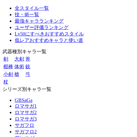
全スタイル一覧
技・術一覧
最強キャラランキング
ユーザー評価ランキング
Lv50にすべきおすすめスタイル
低レアおすすめキャラと使い道
武器種別キャラ一覧
剣
大剣
斧
棍棒
体術
銃
小剣
槍
弓
杖
シリーズ別キャラ一覧
GBSaGa
ロマサガ1
ロマサガ2
ロマサガ3
サガフロ
サガフロ2