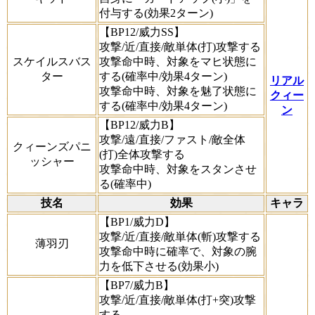
付与する(効果2ターン)
【BP12/威力SS】
攻撃/近/直接/敵単体(打)攻撃する
スケイルスバス
攻撃命中時、対象をマヒ状態に
ター
する(確率中/効果4ターン)
リアル
攻撃命中時、対象を魅了状態に
クィー
する(確率中/効果4ターン)
ン
【BP12/威力B】
攻撃/遠/直接/ファスト/敵全体
クィーンズパニ
(打)全体攻撃する
ッシャー
攻撃命中時、対象をスタンさせ
る(確率中)
技名
効果
キャラ
【BP1/威力D】
攻撃/近/直接/敵単体(斬)攻撃する
薄羽刃
攻撃命中時に確率で、対象の腕
力を低下させる(効果小)
【BP7/威力B】
攻撃/近/直接/敵単体(打+突)攻撃
する