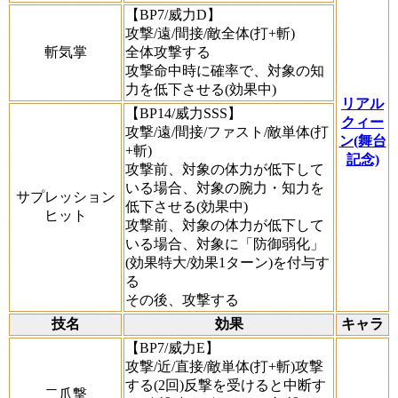
【BP7/威力D】
攻撃/遠/間接/敵全体(打+斬)
斬気掌
全体攻撃する
攻撃命中時に確率で、対象の知
力を低下させる(効果中)
リアル
【BP14/威力SSS】
クィー
攻撃/遠/間接/ファスト/敵単体(打
ン(舞台
+斬)
記念)
攻撃前、対象の体力が低下して
いる場合、対象の腕力・知力を
サプレッション
低下させる(効果中)
ヒット
攻撃前、対象の体力が低下して
いる場合、対象に「防御弱化」
(効果特大/効果1ターン)を付与す
る
その後、攻撃する
技名
効果
キャラ
【BP7/威力E】
攻撃/近/直接/敵単体(打+斬)攻撃
する(2回)反撃を受けると中断す
二爪撃