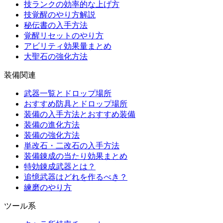
技ランクの効率的な上げ方
技覚醒のやり方解説
秘伝書の入手方法
覚醒リセットのやり方
アビリティ効果量まとめ
大聖石の強化方法
装備関連
武器一覧とドロップ場所
おすすめ防具とドロップ場所
装備の入手方法とおすすめ装備
装備の進化方法
装備の強化方法
単改石・二改石の入手方法
装備錬成の当たり効果まとめ
特効錬成武器とは？
追憶武器はどれを作るべき？
練磨のやり方
ツール系