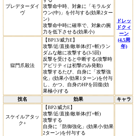
プレデターダイ
攻撃命中時、対象に「モラルダ
ヴ
ウン(中)」を付与する(効果2ター
ン)
ドレッ
攻撃命中時に確率で、対象の腕
ドクィ
力を低下させる(効果小)
ーン
【BP13/威力E】
(4.5周
攻撃/近/直接/敵単体(打+斬)ラン
年)
ダムな敵に攻撃する(3-5回)
反撃を受けると中断する(攻撃時
獄門爪殺法
アビリティは初撃のみ発動)
攻撃するたび、自身に「攻撃強
化」(効果小/効果1ターン)を付与
し、かつ、自身のHPを回復(効
果極小)する
技名
効果
キャラ
【BP2/威力E】
攻撃/近/直接/敵単体(打+斬)
スケイルアタッ
攻撃する
ク+
自身に「防御強化」(効果小/効果
2ターン)を付与する