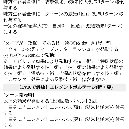
味方生存者全体に「攻撃強化」(効果特大/効果1ターン)を付
与する
味方生存者全体に「クィーンの威光(1回)」(効果1ターン)を
付与する
一定の確率(確率大)で、自身を「回避」状態(効果1ターン)
にする
[タイプが「攻撃」である技・術(※)を命中させた時]
「クィーンの刃」と「プレデターラッシュ」が発動する
(それぞれ技Rank1で発動)
※「アビリティ効果により発動する技・術」「特殊状態の
効果により発動する技・術」「技・術の効果により発動す
る技・術」「溜め技・術」「溜め状態を付与する技・術」
「カウンター効果による反撃技・術」は含まない
【Lv10で解放】エレメントボルテージ(斬・突)
[ターン開始時]
以下の効果が発動する(上限回数:バトル中3回)
・自身に「エレメントエンハンス(斬)」(効果超極大)を付与
する
・自身に「エレメントエンハンス(突)」(効果超極大)を付与
する