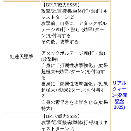
【BP17/威力SSSS】
攻撃/近/直接/敵単体(打+熱)[リキ
ャストターン:2]
攻撃前、自身に「アタックボル
テージⅦ(打・熱)」(効果1ター
ン)を付与する
その後、攻撃する
アタックボルテージⅦ(打・熱)
紅蓮天墜撃
[攻撃時]
自身に「打属性攻撃強化」(効果
超極大+/効果2ターン)を付与す
る
リアル
自身に「熱属性攻撃強化」(効果
クィー
超極大+/効果2ターン)を付与す
ン(発売
る
記念
自身の素早さを上昇させる(効果
2025)
特大)
【BP17/威力SSSS】
攻撃/近/直接/敵単体(打+熱)[リキ
ャストターン:2]