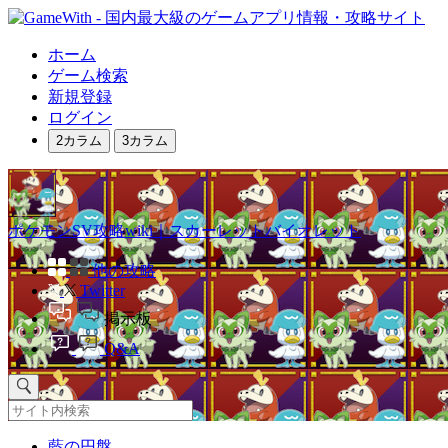
ホーム
ゲーム検索
新規登録
ログイン
2カラム
3カラム
ポケモンSV攻略wiki｜スカーレットバイオレット
他の攻略
Twitter
掲示板
Q&A
藍の円盤