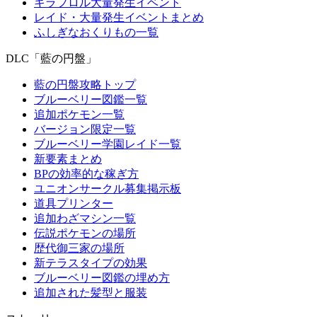
キラフロル大量発生イベント
レイド・大量発生イベントまとめ
ふしぎなおくりもの一覧
DLC「藍の円盤」
藍の円盤攻略トップ
ブルーベリー図鑑一覧
追加ポケモン一覧
バージョン限定一覧
ブルーベリー学園レイド一覧
新要素まとめ
BPの効率的な稼ぎ方
ユニオンサークル募集掲示板
道具プリンター
追加わざマシン一覧
伝説ポケモンの場所
歴代御三家の場所
新テラスタイプの効果
ブルーベリー図鑑の埋め方
追加された髪型と服装