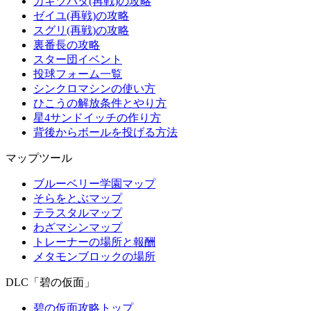
カキツバタ(再戦)の攻略
ゼイユ(再戦)の攻略
スグリ(再戦)の攻略
裏番長の攻略
スター団イベント
投球フォーム一覧
シンクロマシンの使い方
ひこうの解放条件とやり方
星4サンドイッチの作り方
背後からボールを投げる方法
マップツール
ブルーベリー学園マップ
そらをとぶマップ
テラスタルマップ
わざマシンマップ
トレーナーの場所と報酬
メタモンブロックの場所
DLC「碧の仮面」
碧の仮面攻略トップ