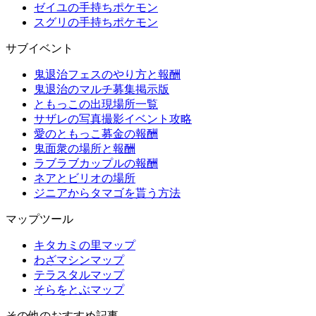
ゼイユの手持ちポケモン
スグリの手持ちポケモン
サブイベント
鬼退治フェスのやり方と報酬
鬼退治のマルチ募集掲示版
ともっこの出現場所一覧
サザレの写真撮影イベント攻略
愛のともっこ募金の報酬
鬼面衆の場所と報酬
ラブラブカップルの報酬
ネアとビリオの場所
ジニアからタマゴを貰う方法
マップツール
キタカミの里マップ
わざマシンマップ
テラスタルマップ
そらをとぶマップ
その他のおすすめ記事