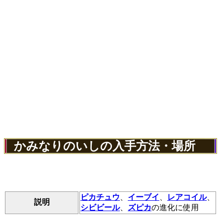
かみなりのいしの入手方法・場所
ピカチュウ
、
イーブイ
、
レアコイル
、
説明
シビビール
、
ズピカ
の進化に使用