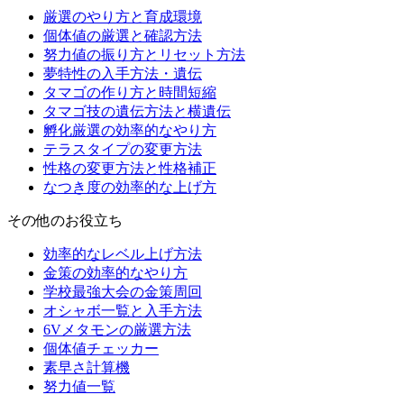
厳選のやり方と育成環境
個体値の厳選と確認方法
努力値の振り方とリセット方法
夢特性の入手方法・遺伝
タマゴの作り方と時間短縮
タマゴ技の遺伝方法と横遺伝
孵化厳選の効率的なやり方
テラスタイプの変更方法
性格の変更方法と性格補正
なつき度の効率的な上げ方
その他のお役立ち
効率的なレベル上げ方法
金策の効率的なやり方
学校最強大会の金策周回
オシャボ一覧と入手方法
6Vメタモンの厳選方法
個体値チェッカー
素早さ計算機
努力値一覧