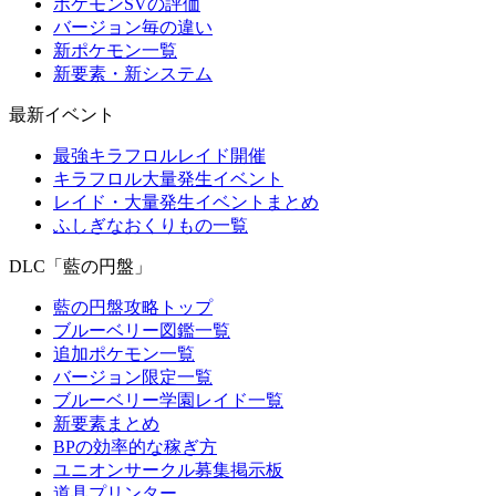
ポケモンSVの評価
バージョン毎の違い
新ポケモン一覧
新要素・新システム
最新イベント
最強キラフロルレイド開催
キラフロル大量発生イベント
レイド・大量発生イベントまとめ
ふしぎなおくりもの一覧
DLC「藍の円盤」
藍の円盤攻略トップ
ブルーベリー図鑑一覧
追加ポケモン一覧
バージョン限定一覧
ブルーベリー学園レイド一覧
新要素まとめ
BPの効率的な稼ぎ方
ユニオンサークル募集掲示板
道具プリンター