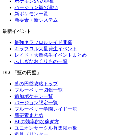
ポケモンSVの評価
バージョン毎の違い
新ポケモン一覧
新要素・新システム
最新イベント
最強キラフロルレイド開催
キラフロル大量発生イベント
レイド・大量発生イベントまとめ
ふしぎなおくりもの一覧
DLC「藍の円盤」
藍の円盤攻略トップ
ブルーベリー図鑑一覧
追加ポケモン一覧
バージョン限定一覧
ブルーベリー学園レイド一覧
新要素まとめ
BPの効率的な稼ぎ方
ユニオンサークル募集掲示板
道具プリンター