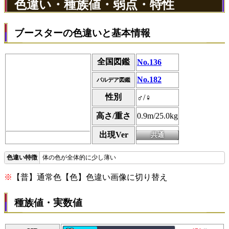
色違い・種族値・弱点・特性
ブースターの色違いと基本情報
全国図鑑
No.136
No.182
パルデア図鑑
性別
♂/♀
高さ/重さ
0.9m/25.0kg
出現Ver
体の色が全体的に少し薄い
※
【普】通常色【色】色違い画像に切り替え
種族値・実数値