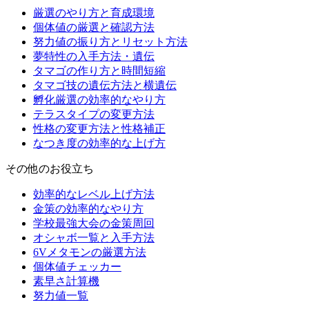
厳選のやり方と育成環境
個体値の厳選と確認方法
努力値の振り方とリセット方法
夢特性の入手方法・遺伝
タマゴの作り方と時間短縮
タマゴ技の遺伝方法と横遺伝
孵化厳選の効率的なやり方
テラスタイプの変更方法
性格の変更方法と性格補正
なつき度の効率的な上げ方
その他のお役立ち
効率的なレベル上げ方法
金策の効率的なやり方
学校最強大会の金策周回
オシャボ一覧と入手方法
6Vメタモンの厳選方法
個体値チェッカー
素早さ計算機
努力値一覧