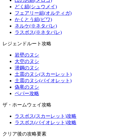
ほのお組(メロコ)
どく組(シュウメイ)
フェアリー組(オルティガ)
かくとう組(ビワ)
ネルケ(※ネタバレ)
ラスボス(※ネタバレ)
レジェンドルート攻略
岩壁のヌシ
大空のヌシ
潜鋼のヌシ
土震のヌシ(スカーレット)
土震のヌシ(バイオレット)
偽竜のヌシ
ペパー攻略
ザ・ホームウェイ攻略
ラスボス(スカーレット)攻略
ラスボス(バイオレット)攻略
クリア後の攻略要素