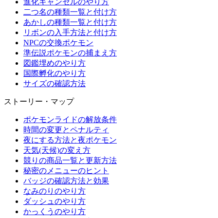
進化キャンセルのやり方
二つ名の種類一覧と付け方
あかしの種類一覧と付け方
リボンの入手方法と付け方
NPCの交換ポケモン
準伝説ポケモンの捕まえ方
図鑑埋めのやり方
国際孵化のやり方
サイズの確認方法
ストーリー・マップ
ポケモンライドの解放条件
時間の変更とペナルティ
夜にする方法と夜ポケモン
天気(天候)の変え方
競りの商品一覧と更新方法
秘密のメニューのヒント
バッジの確認方法と効果
なみのりのやり方
ダッシュのやり方
かっくうのやり方