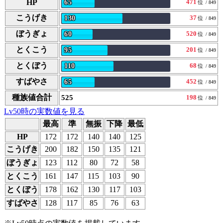
HP
471
65
位
/ 849
こうげき
37
130
位
/ 849
ぼうぎょ
520
60
位
/ 849
とくこう
201
95
位
/ 849
とくぼう
68
110
位
/ 849
すばやさ
452
65
位
/ 849
種族値合計
525
198
位
/ 849
Lv50時の実数値を見る
最高
準
無振
下降
最低
HP
172
172
140
140
125
こうげき
200
182
150
135
121
ぼうぎょ
123
112
80
72
58
とくこう
161
147
115
103
90
とくぼう
178
162
130
117
103
すばやさ
128
117
85
76
63