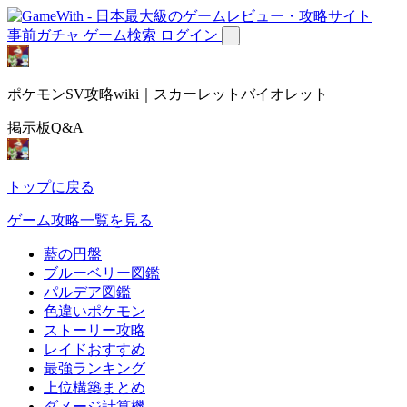
事前ガチャ
ゲーム検索
ログイン
ポケモンSV攻略wiki｜スカーレットバイオレット
掲示板Q&A
トップに戻る
ゲーム攻略一覧を見る
藍の円盤
ブルーベリー図鑑
パルデア図鑑
色違いポケモン
ストーリー攻略
レイドおすすめ
最強ランキング
上位構築まとめ
ダメージ計算機