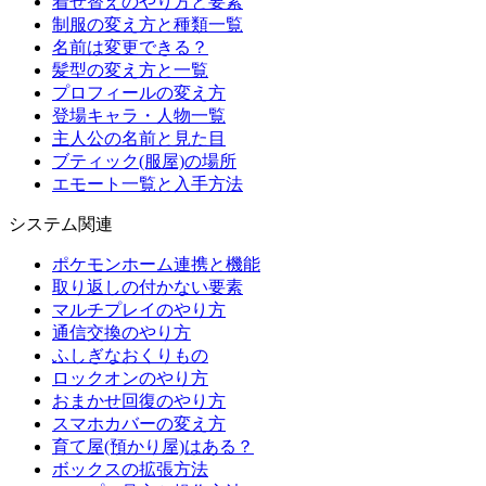
着せ替えのやり方と要素
制服の変え方と種類一覧
名前は変更できる？
髪型の変え方と一覧
プロフィールの変え方
登場キャラ・人物一覧
主人公の名前と見た目
ブティック(服屋)の場所
エモート一覧と入手方法
システム関連
ポケモンホーム連携と機能
取り返しの付かない要素
マルチプレイのやり方
通信交換のやり方
ふしぎなおくりもの
ロックオンのやり方
おまかせ回復のやり方
スマホカバーの変え方
育て屋(預かり屋)はある？
ボックスの拡張方法