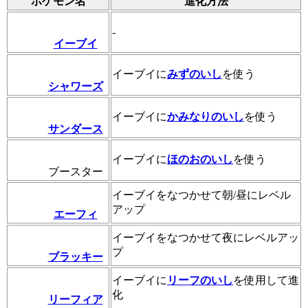
ポケモン名
進化方法
-
イーブイ
イーブイに
みずのいし
を使う
シャワーズ
イーブイに
かみなりのいし
を使う
サンダース
イーブイに
ほのおのいし
を使う
ブースター
イーブイをなつかせて朝/昼にレベル
アップ
エーフィ
イーブイをなつかせて夜にレベルアッ
プ
ブラッキー
イーブイに
リーフのいし
を使用して進
化
リーフィア