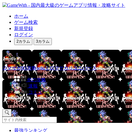
ホーム
ゲーム検索
新規登録
ログイン
2カラム
3カラム
ロマサガRS攻略wiki｜ロマサガリユニバース
他の攻略
速報
コミュ
掲示板
最強ランキング