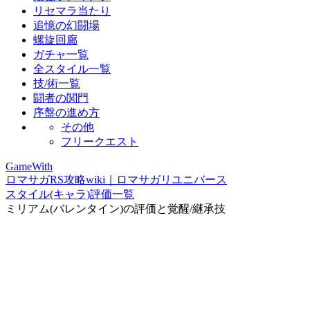
リセマラ当たり
追憶の幻闘場
螺旋回廊
ガチャ一覧
全スタイル一覧
技/術一覧
闘者の関門
序盤の進め方
その他
フリークエスト
GameWith
ロマサガRS攻略wiki｜ロマサガリユニバース
スタイル(キャラ)評価一覧
ミリアム(バレンタイン)の評価と覚醒/継承技