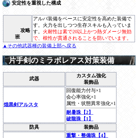
安定性を重視した構成
アルバ装備をベースに安定性を高めた装備で
す。火力を出しつつ生存スキルも入っていま
攻略
す。
火耐性は素で20以上かつ熱ダメージ無効
班
で、根性が貫通されることを防いでいます。
▲その他武器種の装備上部へ戻る
片手剣のミラボレアス対策装備
カスタム強化
武器
装飾品
回復能力付与×1
会心率強化×1
属性・状態異常強化×1
煌黒剣アルスタ
耐暑珠【2】
破龍珠【1】
防具
装飾品
重撃・整備珠【4】