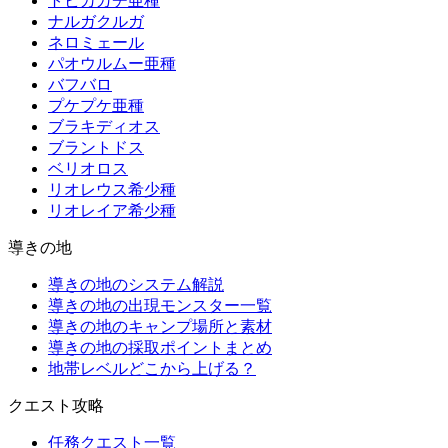
トビカガチ亜種
ナルガクルガ
ネロミェール
パオウルムー亜種
バフバロ
プケプケ亜種
ブラキディオス
ブラントドス
ベリオロス
リオレウス希少種
リオレイア希少種
導きの地
導きの地のシステム解説
導きの地の出現モンスター一覧
導きの地のキャンプ場所と素材
導きの地の採取ポイントまとめ
地帯レベルどこから上げる？
クエスト攻略
任務クエスト一覧