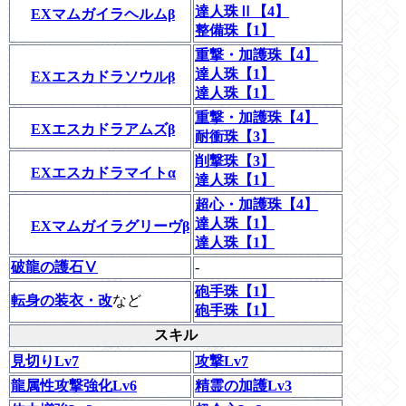
達人珠Ⅱ【4】
EXマムガイラヘルムβ
整備珠【1】
重撃・加護珠【4】
達人珠【1】
EXエスカドラソウルβ
達人珠【1】
重撃・加護珠【4】
EXエスカドラアムズβ
耐衝珠【3】
削撃珠【3】
EXエスカドラマイトα
達人珠【1】
超心・加護珠【4】
達人珠【1】
EXマムガイラグリーヴβ
達人珠【1】
破龍の護石Ⅴ
-
砲手珠【1】
転身の装衣・改
など
砲手珠【1】
スキル
見切りLv7
攻撃Lv7
龍属性攻撃強化Lv6
精霊の加護Lv3