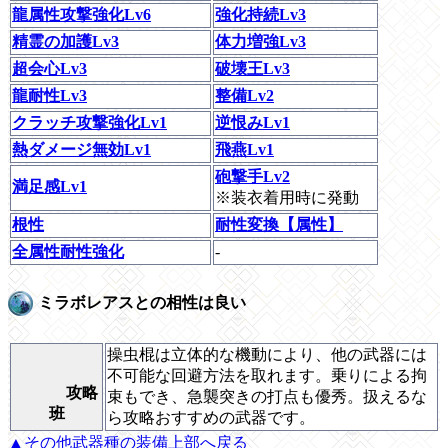
龍属性攻撃強化Lv6
強化持続Lv3
精霊の加護Lv3
体力増強Lv3
超会心Lv3
破壊王Lv3
龍耐性Lv3
整備Lv2
クラッチ攻撃強化Lv1
逆恨みLv1
熱ダメージ無効Lv1
飛燕Lv1
砲撃手Lv2
満足感Lv1
※装衣着用時に発動
根性
耐性変換【属性】
全属性耐性強化
-
ミラボレアスとの相性は良い
操虫棍は立体的な機動により、他の武器には
不可能な回避方法を取れます。乗りによる拘
攻略
束もでき、急襲突きの打点も優秀。扱えるな
班
ら攻略おすすめの武器です。
▲その他武器種の装備上部へ戻る