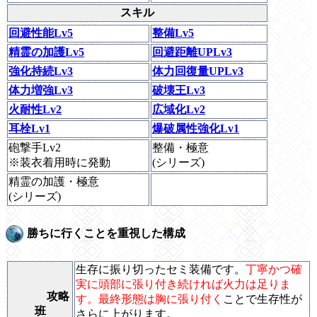
スキル
回避性能Lv5
整備Lv5
精霊の加護Lv5
回避距離UPLv3
強化持続Lv3
体力回復量UPLv3
体力増強Lv3
破壊王Lv3
火耐性Lv2
広域化Lv2
耳栓Lv1
爆破属性強化Lv1
砲撃手Lv2
整備・極意
※装衣着用時に発動
(シリーズ)
精霊の加護・極意
(シリーズ)
勝ちに行くことを重視した構成
生存に振り切ったセミ装備です。
丁寧かつ確
実に頭部に張り付き続ければ火力は足りま
攻略
す。最終形態は胸に張り付く
ことで生存性が
班
さらに上がります。