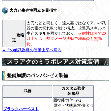
火力と生存性両立を目指す
太刀などと同じく、達人芸ではなくアルバ武
器の素の切れ味で戦う構成。攻撃系スキルと
生存スキルを両立しており、
火耐性は素で20
攻略
以上かつ、熱ダメージ無効で地面炎も無効
班
化。
▲その他武器種の装備上部へ戻る
スラアクのミラボレアス対策装備
整備加護のパンパンゼミ装備
カスタム強化
武器
装飾品
回復能力付与×2
属性・状態異常強化×1
ブラックハーベスト