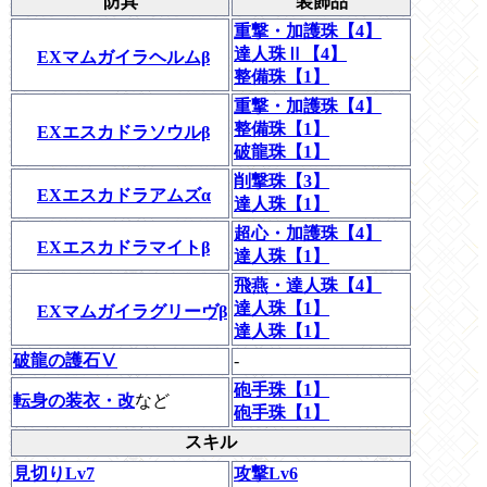
防具
装飾品
重撃・加護珠【4】
達人珠Ⅱ【4】
EXマムガイラヘルムβ
整備珠【1】
重撃・加護珠【4】
整備珠【1】
EXエスカドラソウルβ
破龍珠【1】
削撃珠【3】
EXエスカドラアムズα
達人珠【1】
超心・加護珠【4】
EXエスカドラマイトβ
達人珠【1】
飛燕・達人珠【4】
達人珠【1】
EXマムガイラグリーヴβ
達人珠【1】
破龍の護石Ⅴ
-
砲手珠【1】
転身の装衣・改
など
砲手珠【1】
スキル
見切りLv7
攻撃Lv6