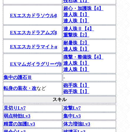
投石珠【1】
超心・加護珠【4】
達人珠【1】
EXエスカドラソウルβ
達人珠【1】
達人珠Ⅱ【4】
EXエスカドラアムズβ
重撃珠【2】
耐暑珠【2】
EXエスカドラマイトα
達人珠【1】
痛撃・整備珠【4】
達人珠【1】
EXマムガイラグリーヴβ
達人珠【1】
集中の護石Ⅲ
-
砲手珠【1】
転身の装衣・改
など
砲手珠【1】
スキル
見切りLv7
攻撃Lv7
弱点特効Lv3
集中Lv3
精霊の加護Lv3
体力増強Lv3
超会心Lv3
破壊王Lv3