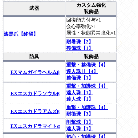
カスタム強化
武器
装飾品
回復能力付与×1
会心率強化×1
属性・状態異常強化×1
漆黒爪【終焉】
耐暑珠【2】
整備珠【1】
防具
装飾品
重撃・整備珠【4】
達人珠Ⅱ【4】
EXマムガイラヘルムβ
整備珠【1】
重撃・加護珠【4】
達人珠【1】
EXエスカドラソウルβ
達人珠【1】
重撃・加護珠【4】
EXエスカドラアムズβ
耐衝珠【3】
削撃珠【3】
EXエスカドラマイトα
達人珠【1】
超心・加護珠【4】