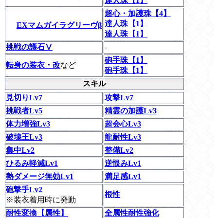
達人珠【1】
超心・加護珠【4】
達人珠【1】
EXマムガイラグリーヴβ
達人珠【1】
挑戦の護石Ⅴ
-
砲手珠【1】
転身の装衣・改
など
砲手珠【1】
スキル
見切りLv7
攻撃Lv7
挑戦者Lv5
精霊の加護Lv3
体力増強Lv3
超会心Lv3
破壊王Lv3
龍耐性Lv3
集中Lv2
整備Lv2
ひるみ軽減Lv1
逆恨みLv1
熱ダメージ無効Lv1
満足感Lv1
砲撃手Lv2
根性
※装衣着用時に発動
耐性変換【属性】
全属性耐性強化