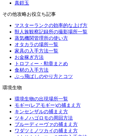
真鎧玉
その他攻略お役立ち記事
マスターランクの効率的な上げ方
獣人族観察記録所の撮影場所一覧
蒸気機関管理所の使い方
オタカラの場所一覧
家具の入手方法一覧
お金稼ぎ方法
トロフィー・勲章まとめ
食材の入手方法
ぶっ飛ばしのやり方とコツ
環境生物
環境生物の出現場所一覧
モギー(レアモギー)の捕まえ方
キンセンザルの捕まえ方
ツキノハゴロモの周回方法
ブルーディーヴァの捕まえ方
ワダツミノツカイの捕まえ方