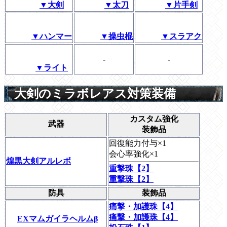
▼大剣
▼太刀
▼片手剣
▼ハンマー
▼操虫棍
▼スラアク
-
-
▼ライト
大剣のミラボレアス対策装備
カスタム強化
武器
装飾品
回復能力付与×1
会心率強化×1
煌黒大剣アルレボ
重撃珠【2】
重撃珠【2】
防具
装飾品
痛撃・加護珠【4】
痛撃・加護珠【4】
EXマムガイラヘルムβ