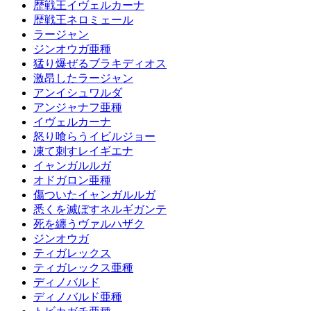
歴戦王イヴェルカーナ
歴戦王ネロミェール
ラージャン
ジンオウガ亜種
猛り爆ぜるブラキディオス
激昂したラージャン
アンイシュワルダ
アンジャナフ亜種
イヴェルカーナ
怒り喰らうイビルジョー
凍て刺すレイギエナ
イャンガルルガ
オドガロン亜種
傷ついたイャンガルルガ
悉くを滅ぼすネルギガンテ
死を纏うヴァルハザク
ジンオウガ
ティガレックス
ティガレックス亜種
ディノバルド
ディノバルド亜種