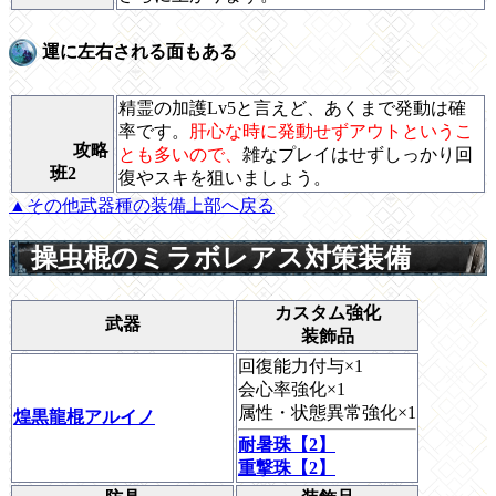
運に左右される面もある
精霊の加護Lv5と言えど、あくまで発動は確
率です。
肝心な時に発動せずアウトというこ
攻略
とも多いので、
雑なプレイはせずしっかり回
班2
復やスキを狙いましょう。
▲その他武器種の装備上部へ戻る
操虫棍のミラボレアス対策装備
カスタム強化
武器
装飾品
回復能力付与×1
会心率強化×1
属性・状態異常強化×1
煌黒龍棍アルイノ
耐暑珠【2】
重撃珠【2】