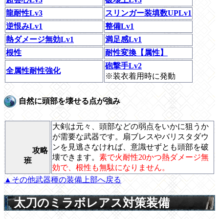
龍耐性Lv3
スリンガー装填数UPLv1
逆恨みLv1
整備Lv1
熱ダメージ無効Lv1
満足感Lv1
根性
耐性変換【属性】
砲撃手Lv2
全属性耐性強化
※装衣着用時に発動
自然に頭部を壊せる点が強み
大剣は元々、頭部などの弱点をいかに狙うか
が需要な武器です。扇ブレスやバリスタダウ
ンを見逃さなければ、意識せずとも頭部を破
攻略
壊できます。
素で火耐性20かつ熱ダメージ無
班
効で、根性も無駄になりません。
▲その他武器種の装備上部へ戻る
太刀のミラボレアス対策装備