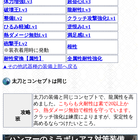
体力増強Lv3
超会心Lv3
破壊王Lv3
龍耐性Lv3
整備Lv2
クラッチ攻撃強化Lv1
ひるみ軽減Lv1
逆恨みLv1
熱ダメージ無効Lv1
満足感Lv1
砲撃手Lv2
根性
※装衣着用時に発動
耐性変換【属性】
全属性耐性強化
▲その他武器種の装備上部へ戻る
太刀とコンセプトは同じ
太刀の装備と同じコンセプトで、龍属性を高
めました。
こちらも火耐性は素で20以上か
つ、熱ダメージ無効で根性を守っています。
攻略
クラッチ強化は練度によりますが、安定性を
班
高めるならつけたいところ。
ハンマーのミラボレアス対策装備