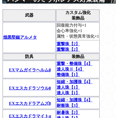
カスタム強化
武器
装飾品
回復能力付与×1
会心率強化×1
属性・状態異常強化×1
煌黒堅鎚アルメタ
重撃珠【2】
重撃珠【2】
防具
装飾品
重撃・整備珠【4】
達人珠Ⅱ【4】
EXマムガイラヘルムβ
整備珠【1】
短縮・加護珠【4】
達人珠【1】
EXエスカドラソウルβ
達人珠【1】
短縮・加護珠【4】
EXエスカドラアムズβ
耐衝珠【3】
耐暑珠【2】
EXエスカドラマイトα