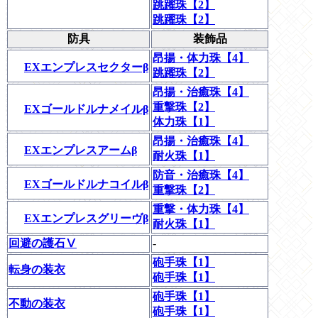
跳躍珠【2】
跳躍珠【2】
防具
装飾品
昂揚・体力珠【4】
EXエンプレスセクターβ
跳躍珠【2】
昂揚・治癒珠【4】
重撃珠【2】
EXゴールドルナメイルβ
体力珠【1】
昂揚・治癒珠【4】
EXエンプレスアームβ
耐火珠【1】
防音・治癒珠【4】
EXゴールドルナコイルβ
重撃珠【2】
重撃・体力珠【4】
EXエンプレスグリーヴβ
耐火珠【1】
回避の護石Ⅴ
-
砲手珠【1】
転身の装衣
砲手珠【1】
砲手珠【1】
不動の装衣
砲手珠【1】