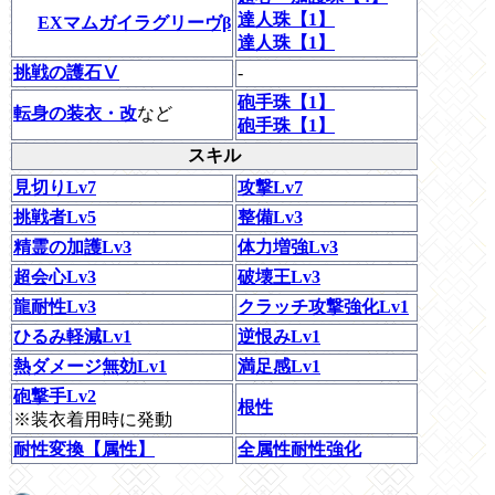
達人珠【1】
EXマムガイラグリーヴβ
達人珠【1】
挑戦の護石Ⅴ
-
砲手珠【1】
転身の装衣・改
など
砲手珠【1】
スキル
見切りLv7
攻撃Lv7
挑戦者Lv5
整備Lv3
精霊の加護Lv3
体力増強Lv3
超会心Lv3
破壊王Lv3
龍耐性Lv3
クラッチ攻撃強化Lv1
ひるみ軽減Lv1
逆恨みLv1
熱ダメージ無効Lv1
満足感Lv1
砲撃手Lv2
根性
※装衣着用時に発動
耐性変換【属性】
全属性耐性強化