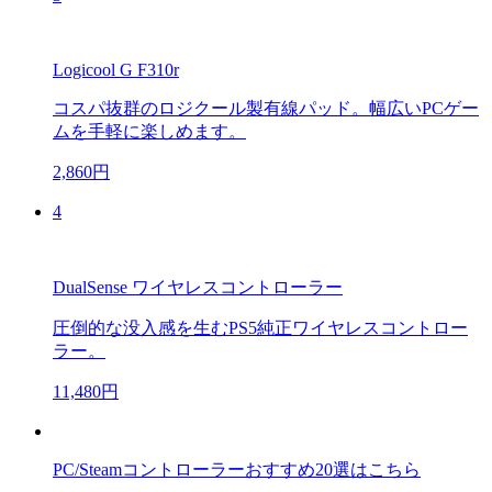
Logicool G F310r
コスパ抜群のロジクール製有線パッド。幅広いPCゲー
ムを手軽に楽しめます。
2,860円
4
DualSense ワイヤレスコントローラー
圧倒的な没入感を生むPS5純正ワイヤレスコントロー
ラー。
11,480円
PC/Steamコントローラーおすすめ20選はこちら