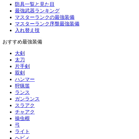
防具一覧と見た目
最強武器ランキング
マスターランクの最強装備
マスターランク序盤最強装備
入れ替え技
おすすめ最強装備
大剣
太刀
片手剣
双剣
ハンマー
狩猟笛
ランス
ガンランス
スラアク
チャアク
操虫棍
弓
ライト
ヘビィ