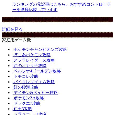
ランキングの元記事はこちら。おすすめコントローラ
ーを徹底比較しています
Amazonで買えるおすすめゲーミングデバイスまとめ【ad】
詳細を見る
攻略取扱いゲーム
家庭用ゲーム機
ポケモンチャンピオンズ攻略
ぽこあポケモン攻略
スプラレイダース攻略
時のオカリナ攻略
ペルソナ4ゴールデン攻略
トモコレ攻略
バイオレクイエム攻略
紅の砂漠攻略
デイモン&ベイビー攻略
ポケモンZA攻略
ドラクエ7攻略
仁王3攻略
ドラクエ1・2攻略