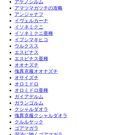
アケノシルム
アマツマガツチの攻略
アンジャナフ
イヴェルカーナ
イソネミクニ
イソネミクニ亜種
イブシマキヒコ
ウルクスス
エスピナス
エスピナス亜種
オオナズチ
傀異克服オオナズチ
オサイズチ
オロミドロ
オロミドロ亜種
ガイアデルム
ガランゴルム
クシャルダオラ
傀異克服クシャルダオラ
クルルヤック
ゴアマガラ
混沌に呻くゴアマガラ