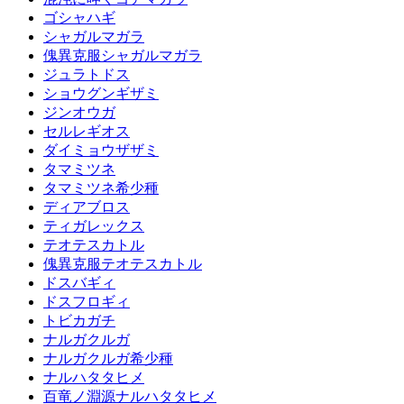
ゴシャハギ
シャガルマガラ
傀異克服シャガルマガラ
ジュラトドス
ショウグンギザミ
ジンオウガ
セルレギオス
ダイミョウザザミ
タマミツネ
タマミツネ希少種
ディアブロス
ティガレックス
テオテスカトル
傀異克服テオテスカトル
ドスバギィ
ドスフロギィ
トビカガチ
ナルガクルガ
ナルガクルガ希少種
ナルハタタヒメ
百竜ノ淵源ナルハタタヒメ