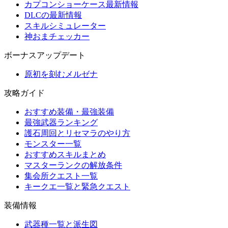
カプコンショーケース最新情報
DLCの最新情報
スキルシミュレーター
神おまチェッカー
ボーナスアップデート
原初を刻むメルゼナ
攻略ガイド
おすすめ装備・最強装備
最強武器ランキング
護石周回とリセマラのやり方
モンスター一覧
おすすめスキルまとめ
マスターランクの解放条件
集会所クエスト一覧
キークエ一覧と緊急クエスト
装備情報
武器種一覧と派生図