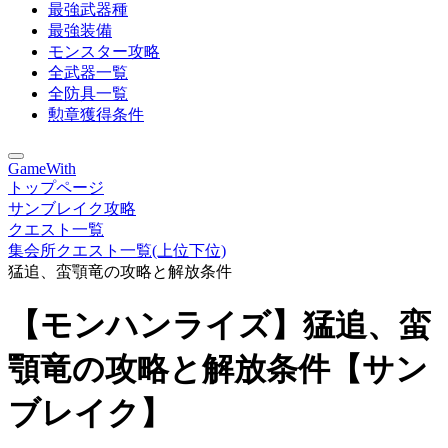
最強武器種
最強装備
モンスター攻略
全武器一覧
全防具一覧
勲章獲得条件
GameWith
トップページ
サンブレイク攻略
クエスト一覧
集会所クエスト一覧(上位下位)
猛追、蛮顎竜の攻略と解放条件
【モンハンライズ】猛追、蛮
顎竜の攻略と解放条件【サン
ブレイク】