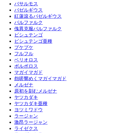
バサルモス
バゼルギウス
紅蓮滾るバゼルギウス
バルファルク
傀異克服バルファルク
ビシュテンゴ
ビシュテンゴ亜種
プケプケ
フルフル
ベリオロス
ボルボロス
マガイマガド
怨嗟響めくマガイマガド
メルゼナ
原初を刻むメルゼナ
ヤツカダキ
ヤツカダキ亜種
ヨツミワドウ
ラージャン
激昂ラージャン
ライゼクス