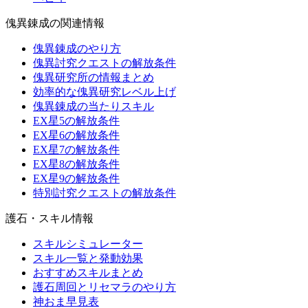
傀異錬成の関連情報
傀異錬成のやり方
傀異討究クエストの解放条件
傀異研究所の情報まとめ
効率的な傀異研究レベル上げ
傀異錬成の当たりスキル
EX星5の解放条件
EX星6の解放条件
EX星7の解放条件
EX星8の解放条件
EX星9の解放条件
特別討究クエストの解放条件
護石・スキル情報
スキルシミュレーター
スキル一覧と発動効果
おすすめスキルまとめ
護石周回とリセマラのやり方
神おま早見表