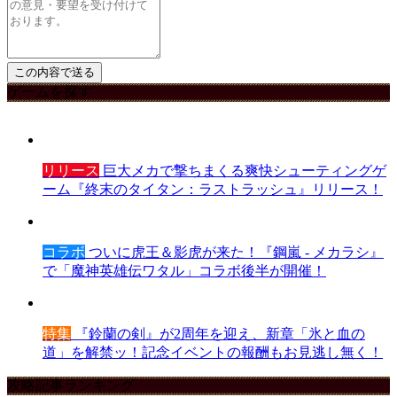
ゲームを探す
リリース
巨大メカで撃ちまくる爽快シューティングゲ
ーム『終末のタイタン：ラストラッシュ』リリース！
コラボ
ついに虎王＆影虎が来た！『鋼嵐 - メカラシ』
で「魔神英雄伝ワタル」コラボ後半が開催！
特集
『鈴蘭の剣』が2周年を迎え、新章「氷と血の
道」を解禁ッ！記念イベントの報酬もお見逃し無く！
攻略記事ランキング