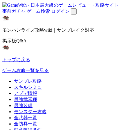
事前ガチャ
ゲーム検索
ログイン
モンハンライズ攻略wiki｜サンブレイク対応
掲示板Q&A
トップに戻る
ゲーム攻略一覧を見る
サンブレ攻略
スキルシミュ
アプデ情報
最強武器種
最強装備
モンスター攻略
全武器一覧
全防具一覧
勲章獲得条件