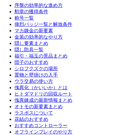
序盤の効率的な進め方
勲章の獲得条件
称号一覧
偉烈バッジ一覧と解放条件
マカ錬金の新要素
金策の効率的なやり方
隠し要素まとめ
隠し防具一覧
福引・福玉の景品まとめ
団子のおすすめ
シロフクズクの場所
置物と壁掛けの入手
ウラ交易の使い方
傀異化（かいいか）とは
ヒトダマドリの回収ルート
傀異錬成の最新情報まとめ
オトモの新要素まとめ
ラスボスについて
花結のおすすめ
おすすめコントローラー
オフラインプレイのやり方