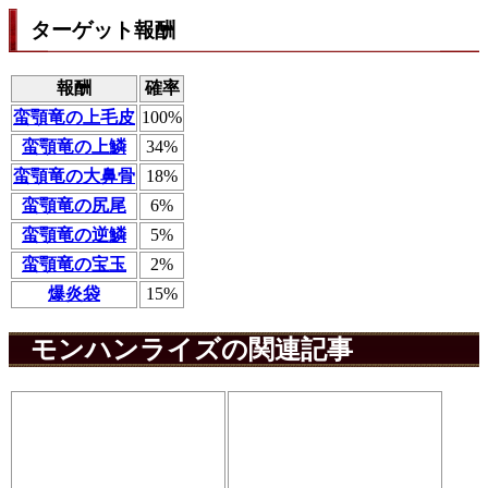
ターゲット報酬
報酬
確率
蛮顎竜の上毛皮
100%
蛮顎竜の上鱗
34%
蛮顎竜の大鼻骨
18%
蛮顎竜の尻尾
6%
蛮顎竜の逆鱗
5%
蛮顎竜の宝玉
2%
爆炎袋
15%
モンハンライズの関連記事