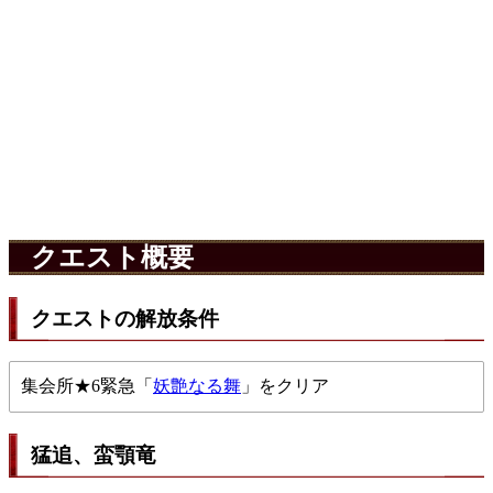
クエスト概要
クエストの解放条件
集会所★6緊急「
妖艶なる舞
」をクリア
猛追、蛮顎竜