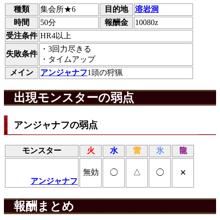
種類
集会所★6
目的地
溶岩洞
時間
50分
報酬金
10080z
受注条件
HR4以上
・3回力尽きる
失敗条件
・タイムアップ
メイン
アンジャナフ
1頭の狩猟
出現モンスターの弱点
アンジャナフの弱点
モンスター
火
水
雷
氷
龍
無効
△
◯
◯
✕
アンジャナフ
報酬まとめ