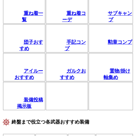
重ね着一
重ね着コ
サブキャン
覧
ーデ
プ
団子おす
手記コン
勲章コンプ
すめ
プ
アイルー
ガルクお
置物/掛け
おすすめ
すすめ
軸集め
装備投稿
掲示板
終盤まで役立つ各武器おすすめ装備