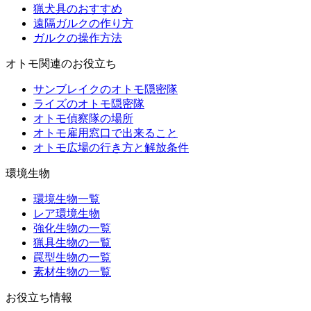
猟犬具のおすすめ
遠隔ガルクの作り方
ガルクの操作方法
オトモ関連のお役立ち
サンブレイクのオトモ隠密隊
ライズのオトモ隠密隊
オトモ偵察隊の場所
オトモ雇用窓口で出来ること
オトモ広場の行き方と解放条件
環境生物
環境生物一覧
レア環境生物
強化生物の一覧
猟具生物の一覧
罠型生物の一覧
素材生物の一覧
お役立ち情報