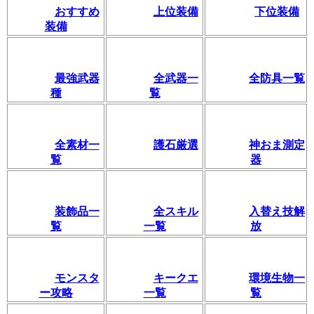
おすすめ
上位装備
下位装備
装備
最強武器
全武器一
全防具一覧
種
覧
全素材一
護石厳選
神おま測定
覧
器
装飾品一
全スキル
入替え技解
覧
一覧
放
モンスタ
キークエ
環境生物一
ー攻略
一覧
覧