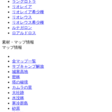
ラングロトラ
リオレイア
リオレイア希少種
リオレウス
リオレウス希少種
ルナガロン
ロアルドロス
素材・マップ情報
マップ情報
全マップ一覧
サブキャンプ解放
城塞高地
密林
塔の秘境
カムラの里
大社跡
水没林
寒冷群島
砂原