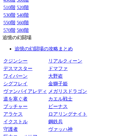
510階
520階
530階
540階
550階
560階
570階
580階
追憶の幻闘場
追憶の幻闘場の攻略まとめ
クジンシー
リアルクィーン
デスマスター
ドマファ
ワイバーン
大野盗
シグフレイ
金獅子姫
ヴァンパイアレディ
メガリスドラゴン
道を塞ぐ者
カエル戦士
ブッチャー
ビーナス
アラケス
ロアリングナイト
イクストル
鋼鉄兵
守護者
ヴァッハ神