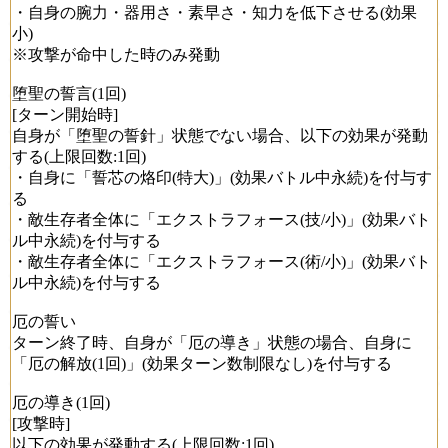
・自身の腕力・器用さ・素早さ・知力を低下させる(効果
小)
※攻撃が命中した時のみ発動
堕聖の誓言(1回)
[ターン開始時]
自身が「堕聖の誓針」状態でない場合、以下の効果が発動
する(上限回数:1回)
・自身に「誓芯の烙印(特大)」(効果バトル中永続)を付与す
る
・敵生存者全体に「エクストラフォース(技/小)」(効果バト
ル中永続)を付与する
・敵生存者全体に「エクストラフォース(術/小)」(効果バト
ル中永続)を付与する
厄の誓い
ターン終了時、自身が「厄の導き」状態の場合、自身に
「厄の解放(1回)」(効果ターン数制限なし)を付与する
厄の導き(1回)
[攻撃時]
以下の効果が発動する(上限回数:1回)