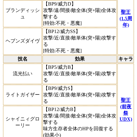
【BP9/威力D】
ブランディッシ
攻撃/遠/間接/敵全体(突+陽)全体攻
聖王
ュ
撃する
(1.5周
[特効:不死・悪魔]
年)
【BP12/威力SS】
攻撃/近/直接/敵単体(突+陽)攻撃す
ヘブンズダイヴ
る
[特効:不死・悪魔]
技名
効果
キャラ
【BP5/威力B】
流光払い
攻撃/近/直接/敵単体(突+陽)攻撃す
る
【BP9/威力S】
ライトガイザー
攻撃/近/直接/敵単体(突+陽)攻撃す
聖王
る
(前夜
【BP12/威力B】
祭
攻撃/遠/間接/敵全体(突+陽)全体攻
シャイニィグロ
UDX)
撃する
ーリー
味方生存者全体のHPを回復する
(効果小)