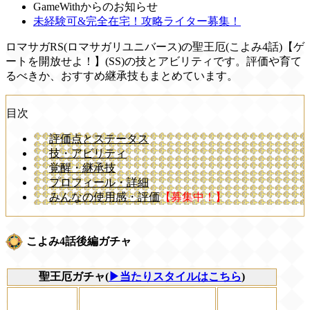
GameWithからのお知らせ
未経験可&完全在宅！攻略ライター募集！
ロマサガRS(ロマサガリユニバース)の聖王厄(こよみ4話)【ゲ
ートを開放せよ！】(SS)の技とアビリティです。評価や育て
るべきか、おすすめ継承技もまとめています。
目次
評価点とステータス
技・アビリティ
覚醒・継承技
プロフィール・詳細
みんなの使用感・評価
【募集中！】
こよみ4話後編ガチャ
聖王厄ガチャ(
▶当たりスタイルはこちら
)