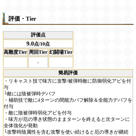
評価・Tier
評価点
9.0
点/10点
高難度Tier
周回Tier
幻闘場Tier
-
簡易評価
・リキャスト技で味方に攻撃/被弾時敵に防御弱化アビを付
与
└敵には陰被弾時デバフ
・補助技で敵に4ターンの間能力バフ解除＆全能力デバフを
付与
・敵に陰被弾時弱化アビを付与
・味方が厄の導き状態のままターンを終えると次ターンに
全体強化が発動
└攻撃時陰属性を含む攻撃を使い続けると厄の導きが継続