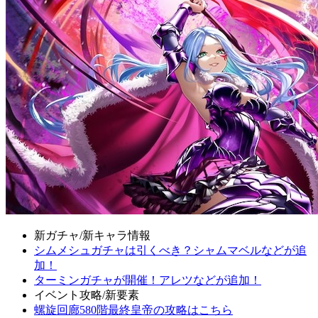
新ガチャ/新キャラ情報
シムメシュガチャは引くべき？シャムマベルなどが追
加！
ターミンガチャが開催！アレツなどが追加！
イベント攻略/新要素
螺旋回廊580階最終皇帝の攻略はこちら