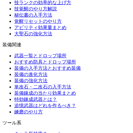
技ランクの効率的な上げ方
技覚醒のやり方解説
秘伝書の入手方法
覚醒リセットのやり方
アビリティ効果量まとめ
大聖石の強化方法
装備関連
武器一覧とドロップ場所
おすすめ防具とドロップ場所
装備の入手方法とおすすめ装備
装備の進化方法
装備の強化方法
単改石・二改石の入手方法
装備錬成の当たり効果まとめ
特効錬成武器とは？
追憶武器はどれを作るべき？
練磨のやり方
ツール系