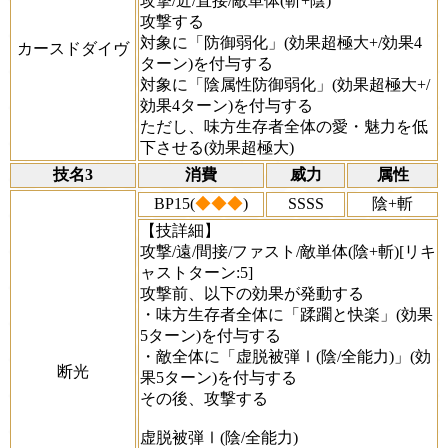
攻撃/近/直接/敵単体(斬+陰)
攻撃する
対象に「防御弱化」(効果超極大+/効果4
カースドダイヴ
ターン)を付与する
対象に「陰属性防御弱化」(効果超極大+/
効果4ターン)を付与する
ただし、味方生存者全体の愛・魅力を低
下させる(効果超極大)
技名3
消費
威力
属性
BP15(
◆◆◆
)
SSSS
陰+斬
【技詳細】
攻撃/遠/間接/ファスト/敵単体(陰+斬)[リキ
ャストターン:5]
攻撃前、以下の効果が発動する
・味方生存者全体に「蹂躙と快楽」(効果
5ターン)を付与する
・敵全体に「虚脱被弾Ⅰ(陰/全能力)」(効
断光
果5ターン)を付与する
その後、攻撃する
虚脱被弾Ⅰ(陰/全能力)