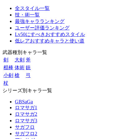
全スタイル一覧
技・術一覧
最強キャラランキング
ユーザー評価ランキング
Lv50にすべきおすすめスタイル
低レアおすすめキャラと使い道
武器種別キャラ一覧
剣
大剣
斧
棍棒
体術
銃
小剣
槍
弓
杖
シリーズ別キャラ一覧
GBSaGa
ロマサガ1
ロマサガ2
ロマサガ3
サガフロ
サガフロ2