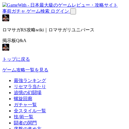
事前ガチャ
ゲーム検索
ログイン
ロマサガRS攻略wiki｜ロマサガリユニバース
掲示板Q&A
トップに戻る
ゲーム攻略一覧を見る
最強ランキング
リセマラ当たり
追憶の幻闘場
螺旋回廊
ガチャ一覧
全スタイル一覧
技/術一覧
闘者の関門
序盤の進め方