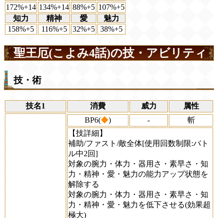
172%+14
134%+14
88%+5
107%+5
知力
精神
愛
魅力
158%+5
116%+5
32%+5
38%+5
聖王厄(こよみ4話)の技・アビリティ
技・術
技名1
消費
威力
属性
BP6(
◆
)
-
斬
【技詳細】
補助/ファスト/敵全体[使用回数制限:バト
ル中2回]
対象の腕力・体力・器用さ・素早さ・知
力・精神・愛・魅力の能力アップ状態を
解除する
対象の腕力・体力・器用さ・素早さ・知
力・精神・愛・魅力を低下させる(効果超
極大)