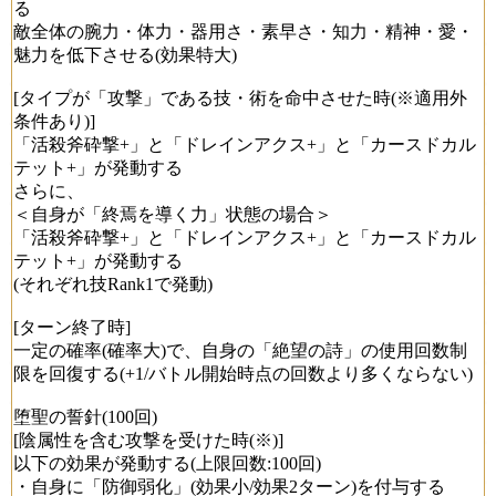
る
敵全体の腕力・体力・器用さ・素早さ・知力・精神・愛・
魅力を低下させる(効果特大)
[タイプが「攻撃」である技・術を命中させた時(※適用外
条件あり)]
「活殺斧砕撃+」と「ドレインアクス+」と「カースドカル
テット+」が発動する
さらに、
＜自身が「終焉を導く力」状態の場合＞
「活殺斧砕撃+」と「ドレインアクス+」と「カースドカル
テット+」が発動する
(それぞれ技Rank1で発動)
[ターン終了時]
一定の確率(確率大)で、自身の「絶望の詩」の使用回数制
限を回復する(+1/バトル開始時点の回数より多くならない)
堕聖の誓針(100回)
[陰属性を含む攻撃を受けた時(※)]
以下の効果が発動する(上限回数:100回)
・自身に「防御弱化」(効果小/効果2ターン)を付与する