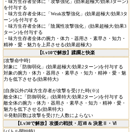
・味方生存者全体に「攻撃強化」(効果超極大/効果3ターン)
を付与する
・味方生存者全体に「Weak攻撃強化」(効果超極大/効果3タ
ーン)を付与する
・味方生存者全体に「陰属性攻撃強化」(効果超極大/効果3
ターン)を付与する
・味方生存者全体の腕力・体力・器用さ・素早さ・知力・
精神・愛・魅力を上昇させる(効果超極大)
【Lv10で解放】蹂躙と快楽
[攻撃命中時]
対象に「防御弱化」(効果超極大/効果2ターン)を付与する
対象の腕力・体力・器用さ・素早さ・知力・精神・愛・魅
力を低下させる(効果特大)
[自身以外の味方生存者が攻撃を受けた時(※)]
敵全体に「防御弱化」(効果特大/効果2ターン)を付与する
敵全体の腕力・体力・器用さ・素早さ・知力・精神・愛・
魅力を低下させる(効果特大)
※発動回数は攻撃を受けた人数によらない
【Lv30で解放】攻援の戦技・厄Ⅶ & 決意Ⅱ・Ⅵ
[バトル開始時]