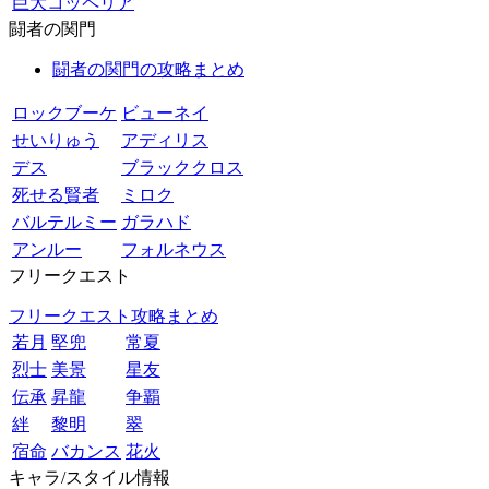
巨大コッペリア
闘者の関門
闘者の関門の攻略まとめ
ロックブーケ
ビューネイ
せいりゅう
アディリス
デス
ブラッククロス
死せる賢者
ミロク
バルテルミー
ガラハド
アンルー
フォルネウス
フリークエスト
フリークエスト攻略まとめ
若月
堅兜
常夏
烈士
美景
星友
伝承
昇龍
争覇
絆
黎明
翠
宿命
バカンス
花火
キャラ/スタイル情報