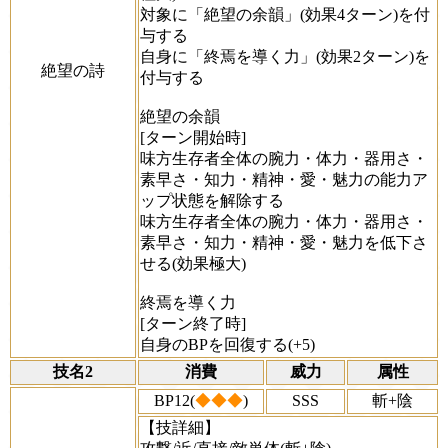
対象に「絶望の余韻」(効果4ターン)を付
与する
自身に「終焉を導く力」(効果2ターン)を
絶望の詩
付与する
絶望の余韻
[ターン開始時]
味方生存者全体の腕力・体力・器用さ・
素早さ・知力・精神・愛・魅力の能力ア
ップ状態を解除する
味方生存者全体の腕力・体力・器用さ・
素早さ・知力・精神・愛・魅力を低下さ
せる(効果極大)
終焉を導く力
[ターン終了時]
自身のBPを回復する(+5)
技名2
消費
威力
属性
BP12(
◆◆◆
)
SSS
斬+陰
【技詳細】