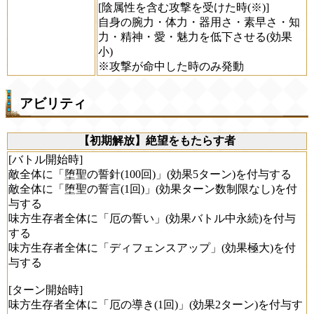
[陰属性を含む攻撃を受けた時(※)]
自身の腕力・体力・器用さ・素早さ・知
力・精神・愛・魅力を低下させる(効果
小)
※攻撃が命中した時のみ発動
アビリティ
【初期解放】絶望をもたらす者
[バトル開始時]
敵全体に「堕聖の誓針(100回)」(効果5ターン)を付与する
敵全体に「堕聖の誓言(1回)」(効果ターン数制限なし)を付
与する
味方生存者全体に「厄の誓い」(効果バトル中永続)を付与
する
味方生存者全体に「ディフェンスアップ」(効果極大)を付
与する
[ターン開始時]
味方生存者全体に「厄の導き(1回)」(効果2ターン)を付与す