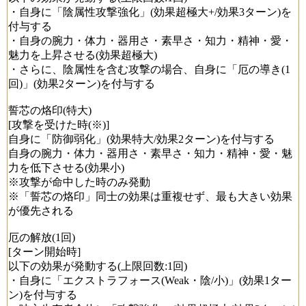
・自身に「陰属性攻撃強化」(効果超極大+/効果3ターン)を
付与する
・自身の腕力・体力・器用さ・素早さ・知力・精神・愛・
魅力を上昇させる(効果超極大)
・さらに、陰属性を含む攻撃の場合、自身に「厄の導き(1
回)」(効果2ターン)を付与する
誓芯の烙印(特大)
[攻撃を受けた時(※)]
自身に「防御弱化」(効果特大/効果2ターン)を付与する
自身の腕力・体力・器用さ・素早さ・知力・精神・愛・魅
力を低下させる(効果小)
※攻撃が命中した時のみ発動
※「誓芯の烙印」同士の効果は重複せず、最も大きい効果
が優先される
厄の解放(1回)
[ターン開始時]
以下の効果が発動する(上限回数:1回)
・自身に「エクストラフォース(Weak・陰/小)」(効果1ター
ン)を付与する