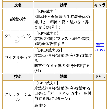
技名
効果
キャラ
【BP6/威力-】
補助/味方全体味方生存者全体の
静謐の詩
器用さ・精神・愛・魅力を上昇
させる(効果中)
【BP7/威力D】
グリーミングウ
攻撃/遠/間接/ファスト/敵全体(突
ェイ
+陽)全体攻撃する
聖王
(GW)
【BP13/威力SS】
攻撃/近/直接/敵単体(突+陽)攻撃す
ワイズリチュア
る
ル
味方生存者全体のBPを回復する
(+1)
技名
効果
キャラ
【BP1/威力E】
攻撃/近/直接/敵単体(突)攻撃する
自身に「ガードアップ(小)」を付
グリッターシェ
与する(効果2ターン)
ル
練達後：