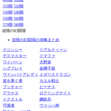
510階
520階
530階
540階
550階
560階
570階
580階
追憶の幻闘場
追憶の幻闘場の攻略まとめ
クジンシー
リアルクィーン
デスマスター
ドマファ
ワイバーン
大野盗
シグフレイ
金獅子姫
ヴァンパイアレディ
メガリスドラゴン
道を塞ぐ者
カエル戦士
ブッチャー
ビーナス
アラケス
ロアリングナイト
イクストル
鋼鉄兵
守護者
ヴァッハ神