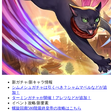
新ガチャ/新キャラ情報
シムメシュガチャは引くべき？シャムマベルなどが追
加！
ターミンガチャが開催！アレツなどが追加！
イベント攻略/新要素
螺旋回廊580階最終皇帝の攻略はこちら