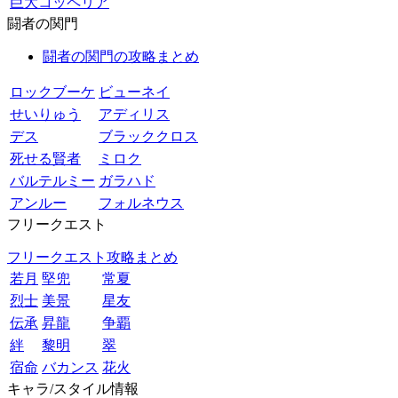
巨大コッペリア
闘者の関門
闘者の関門の攻略まとめ
ロックブーケ
ビューネイ
せいりゅう
アディリス
デス
ブラッククロス
死せる賢者
ミロク
バルテルミー
ガラハド
アンルー
フォルネウス
フリークエスト
フリークエスト攻略まとめ
若月
堅兜
常夏
烈士
美景
星友
伝承
昇龍
争覇
絆
黎明
翠
宿命
バカンス
花火
キャラ/スタイル情報