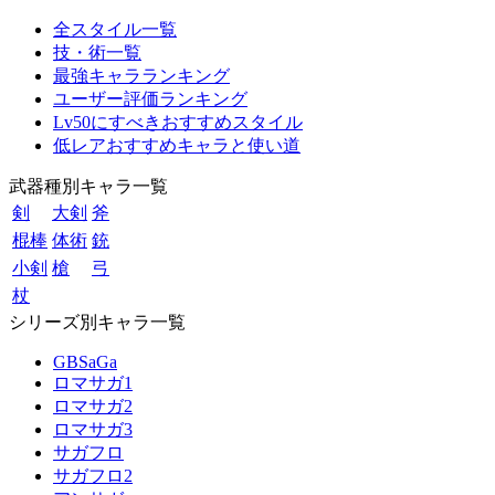
全スタイル一覧
技・術一覧
最強キャラランキング
ユーザー評価ランキング
Lv50にすべきおすすめスタイル
低レアおすすめキャラと使い道
武器種別キャラ一覧
剣
大剣
斧
棍棒
体術
銃
小剣
槍
弓
杖
シリーズ別キャラ一覧
GBSaGa
ロマサガ1
ロマサガ2
ロマサガ3
サガフロ
サガフロ2