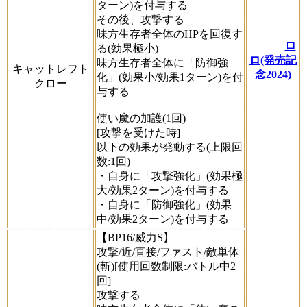
ターン)を付与する
その後、攻撃する
味方生存者全体のHPを回復す
ロ
る(効果極小)
ロ(発売記
味方生存者全体に「防御強
キャットレフト
念2024)
化」(効果小/効果1ターン)を付
クロー
与する
使い魔の加護(1回)
[攻撃を受けた時]
以下の効果が発動する(上限回
数:1回)
・自身に「攻撃強化」(効果極
大/効果2ターン)を付与する
・自身に「防御強化」(効果
中/効果2ターン)を付与する
【BP16/威力S】
攻撃/近/直接/ファスト/敵単体
(斬)[使用回数制限:バトル中2
回]
攻撃する