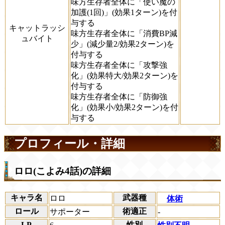
味方生存者全体に「使い魔の
加護(1回)」(効果1ターン)を付
与する
キャットラッシ
味方生存者全体に「消費BP減
ュバイト
少」(減少量2/効果2ターン)を
付与する
味方生存者全体に「攻撃強
化」(効果特大/効果2ターン)を
付与する
味方生存者全体に「防御強
化」(効果小/効果2ターン)を付
与する
プロフィール・詳細
ロロ(こよみ4話)の詳細
キャラ名
武器種
ロロ
体術
ロール
術適正
サポーター
-
LP
性別