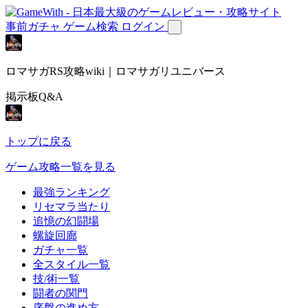
事前ガチャ
ゲーム検索
ログイン
ロマサガRS攻略wiki｜ロマサガリユニバース
掲示板Q&A
トップに戻る
ゲーム攻略一覧を見る
最強ランキング
リセマラ当たり
追憶の幻闘場
螺旋回廊
ガチャ一覧
全スタイル一覧
技/術一覧
闘者の関門
序盤の進め方