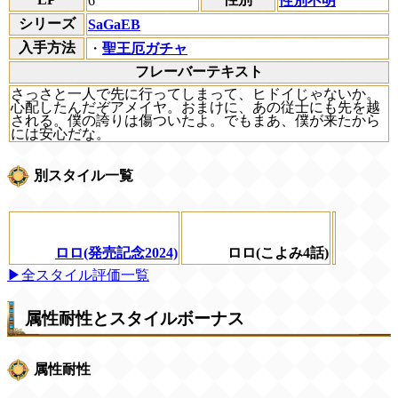
6
性別不明
シリーズ
SaGaEB
入手方法
・
聖王厄ガチャ
フレーバーテキスト
さっさと一人で先に行ってしまって、ヒドイじゃないか。
心配したんだぞアメイヤ。おまけに、あの従士にも先を越
される。僕の誇りは傷ついたよ。でもまあ、僕が来たから
には安心だな。
別スタイル一覧
ロロ(発売記念2024)
ロロ(こよみ4話)
▶全スタイル評価一覧
属性耐性とスタイルボーナス
属性耐性