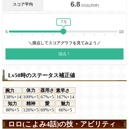
Lv50時のステータス補正値
体力
器用さ
腕力
素早さ
138%+14
109%+5
67%+5
167%+14
知力
精神
愛
魅力
88%+5
126%+5
69%+5
66%+5
ロロ(こよみ4話)の技・アビリティ