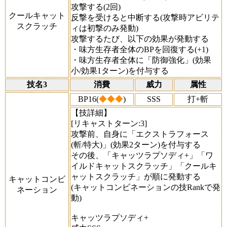
攻撃する(2回)
クールキャット
反撃を受けると中断する(攻撃時アビリテ
スクラッチ
ィは初撃のみ発動)
攻撃するたび、以下の効果が発動する
・味方生存者全体のBPを回復する(+1)
・味方生存者全体に「防御強化」(効果
小/効果1ターン)を付与する
技名3
消費
威力
属性
BP16(
◆◆◆
)
SSS
打+斬
【技詳細】
[リキャストターン:3]
攻撃前、自身に「エクストラフォース
(斬/特大)」(効果2ターン)を付与する
その後、「キャッツラプソディ+」「ワ
イルドキャットスクラッチ」「クールキ
ャットスクラッチ」が順に発動する
キャットコンビ
(キャットコンビネーションの技Rankで発
ネーション
動)
キャッツラプソディ+