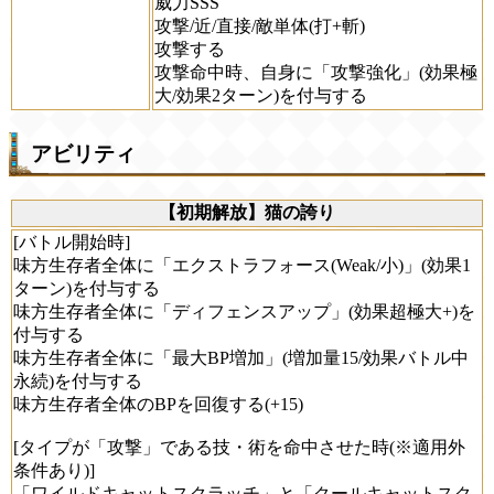
威力SSS
攻撃/近/直接/敵単体(打+斬)
攻撃する
攻撃命中時、自身に「攻撃強化」(効果極
大/効果2ターン)を付与する
アビリティ
【初期解放】猫の誇り
[バトル開始時]
味方生存者全体に「エクストラフォース(Weak/小)」(効果1
ターン)を付与する
味方生存者全体に「ディフェンスアップ」(効果超極大+)を
付与する
味方生存者全体に「最大BP増加」(増加量15/効果バトル中
永続)を付与する
味方生存者全体のBPを回復する(+15)
[タイプが「攻撃」である技・術を命中させた時(※適用外
条件あり)]
「ワイルドキャットスクラッチ」と「クールキャットスク