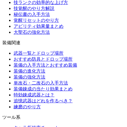
技ランクの効率的な上げ方
技覚醒のやり方解説
秘伝書の入手方法
覚醒リセットのやり方
アビリティ効果量まとめ
大聖石の強化方法
装備関連
武器一覧とドロップ場所
おすすめ防具とドロップ場所
装備の入手方法とおすすめ装備
装備の進化方法
装備の強化方法
単改石・二改石の入手方法
装備錬成の当たり効果まとめ
特効錬成武器とは？
追憶武器はどれを作るべき？
練磨のやり方
ツール系