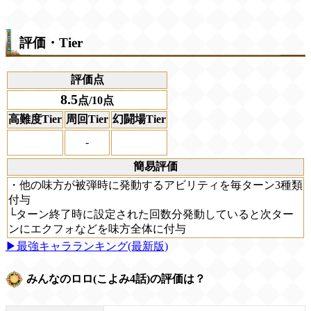
評価・Tier
評価点
8.5
点/10点
高難度Tier
周回Tier
幻闘場Tier
-
簡易評価
・他の味方が被弾時に発動するアビリティを毎ターン3種類
付与
└ターン終了時に設定された回数分発動していると次ター
ンにエクフォなどを味方全体に付与
▶最強キャラランキング(最新版)
みんなのロロ(こよみ4話)の評価は？