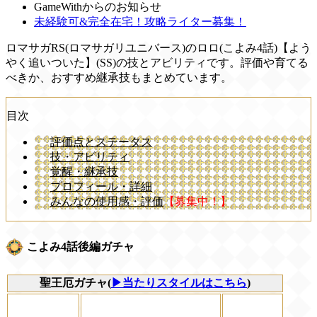
GameWithからのお知らせ
未経験可&完全在宅！攻略ライター募集！
ロマサガRS(ロマサガリユニバース)のロロ(こよみ4話)【よう
やく追いついた】(SS)の技とアビリティです。評価や育てる
べきか、おすすめ継承技もまとめています。
目次
評価点とステータス
技・アビリティ
覚醒・継承技
プロフィール・詳細
みんなの使用感・評価
【募集中！】
こよみ4話後編ガチャ
聖王厄ガチャ(
▶当たりスタイルはこちら
)