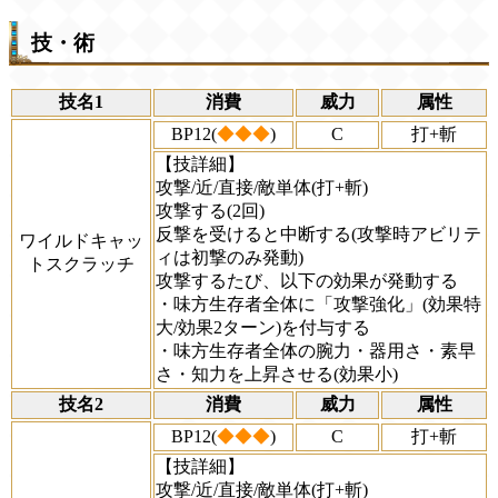
技・術
技名1
消費
威力
属性
BP12(
◆◆◆
)
C
打+斬
【技詳細】
攻撃/近/直接/敵単体(打+斬)
攻撃する(2回)
反撃を受けると中断する(攻撃時アビリテ
ワイルドキャッ
ィは初撃のみ発動)
トスクラッチ
攻撃するたび、以下の効果が発動する
・味方生存者全体に「攻撃強化」(効果特
大/効果2ターン)を付与する
・味方生存者全体の腕力・器用さ・素早
さ・知力を上昇させる(効果小)
技名2
消費
威力
属性
BP12(
◆◆◆
)
C
打+斬
【技詳細】
攻撃/近/直接/敵単体(打+斬)