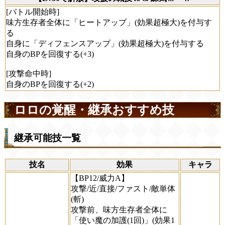
[バトル開始時]
味方生存者全体に「ヒートアップ」(効果超極大)を付与す
る
自身に「ディフェンスアップ」(効果超極大)を付与する
自身のBPを回復する(+3)
[攻撃命中時]
自身のBPを回復する(+2)
ロロの覚醒・継承おすすめ技
継承可能技一覧
技名
効果
キャラ
【BP12/威力A】
攻撃/近/直接/ファスト/敵単体
(斬)
攻撃前、味方生存者全体に
「使い魔の加護(1回)」(効果1