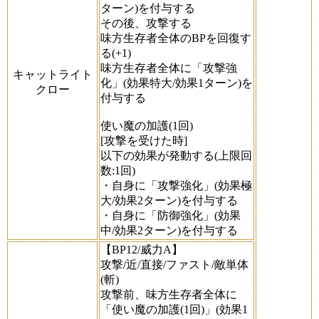
ターン)を付与する
その後、攻撃する
味方生存者全体のBPを回復す
る(+1)
味方生存者全体に「攻撃強
キャットライト
化」(効果特大/効果1ターン)を
クロー
付与する
使い魔の加護(1回)
[攻撃を受けた時]
以下の効果が発動する(上限回
数:1回)
・自身に「攻撃強化」(効果極
大/効果2ターン)を付与する
・自身に「防御強化」(効果
中/効果2ターン)を付与する
【BP12/威力A】
攻撃/近/直接/ファスト/敵単体
(斬)
攻撃前、味方生存者全体に
「使い魔の加護(1回)」(効果1