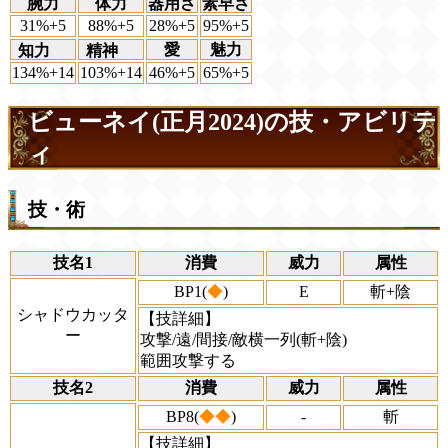
腕力
体力
器用さ
素早さ
31%+5
88%+5
28%+5
95%+5
愛
魅力
知力
精神
134%+14
103%+14
46%+5
65%+5
ビューネイ(正月2024)の技・アビリテ
ィ
技・術
技名1
消費
威力
属性
BP1(
◆
)
E
斬+陰
シャドウカッタ
【技詳細】
ー
攻撃/遠/間接/敵横一列(斬+陰)
範囲攻撃する
技名2
消費
威力
属性
BP8(
◆◆
)
-
斬
【技詳細】