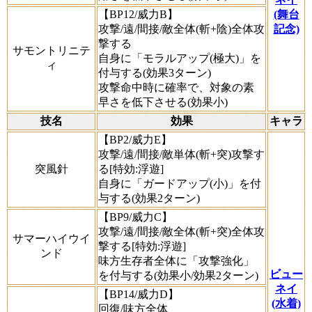
【BP12/威力B】
(舞台
攻撃/遠/間接/敵全体(斬+陰)全体攻
記念)
撃する
サモントリニテ
自身に「モラルアップ(極大)」を
ィ
付与する(効果3ターン)
攻撃命中時に確率で、対象の素
早さを低下させる(効果小)
技名
効果
キャラ
【BP2/威力E】
攻撃/遠/間接/敵単体(斬+突)攻撃す
突風針
る[特効:浮遊]
自身に「ガードアップ(小)」を付
与する(効果2ターン)
【BP9/威力C】
攻撃/遠/間接/敵全体(斬+突)全体攻
サマーハイウイ
撃する[特効:浮遊]
ンド
味方生存者全体に「攻撃強化」
ビュー
を付与する(効果小/効果2ターン)
ネイ
【BP14/威力D】
(水着)
回復/味方全体