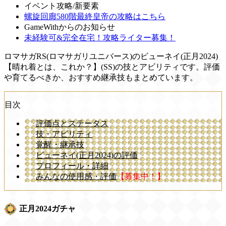
イベント攻略/新要素
螺旋回廊580階最終皇帝の攻略はこちら
GameWithからのお知らせ
未経験可&完全在宅！攻略ライター募集！
ロマサガRS(ロマサガリユニバース)のビューネイ(正月2024)
【晴れ着とは、これか？】(SS)の技とアビリティです。評価
や育てるべきか、おすすめ継承技もまとめています。
目次
評価点とステータス
技・アビリティ
覚醒・継承技
ビューネイ(正月2024)の評価
プロフィール・詳細
みんなの使用感・評価
【募集中！】
正月2024ガチャ