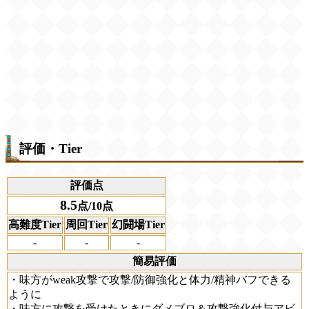
評価・Tier
評価点
8.5
点/10点
高難度Tier
周回Tier
幻闘場Tier
-
-
-
簡易評価
・味方がweak攻撃で攻撃/防御強化と体力/精神バフできる
ように
・味方に攻撃を受けたときにダメブロ＆攻撃強化付与アビ