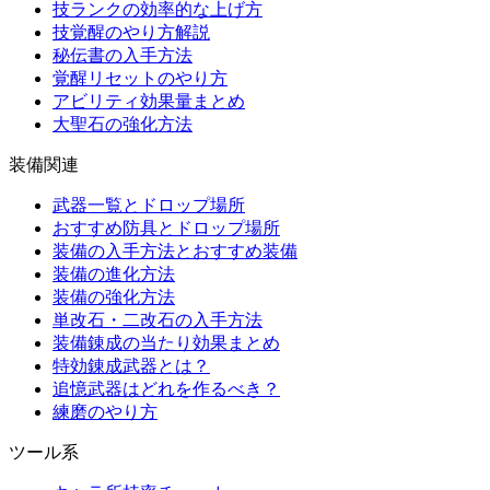
技ランクの効率的な上げ方
技覚醒のやり方解説
秘伝書の入手方法
覚醒リセットのやり方
アビリティ効果量まとめ
大聖石の強化方法
装備関連
武器一覧とドロップ場所
おすすめ防具とドロップ場所
装備の入手方法とおすすめ装備
装備の進化方法
装備の強化方法
単改石・二改石の入手方法
装備錬成の当たり効果まとめ
特効錬成武器とは？
追憶武器はどれを作るべき？
練磨のやり方
ツール系