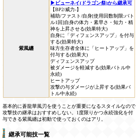
▶ビューネイ(ドラゴン祭)から継承可
【BP2/威力-】
補助/ファスト/自身[使用回数制限:バト
ル1回]自身の体力・素早さ・知力・精
神を上昇させる(効果特大)
自身に「ディフェンスアップ」を付与
する(効果特大)
紫風纏
味方生存者全体に「ヒートアップ」を
付与する(効果大)
ディフェンスアップ
被ダメージを軽減する(効果バトル中
永続)
ヒートアップ
攻撃の与ダメージが上昇する(効果バ
トル中永続)
基本的に蒼龍華風刃を使うことが重要になるスタイルなので
攻撃技の継承はおすすめしない。1度限りかつ永続強化を付
与できる紫風纏は初動で使っておくのはアリ。
継承可能技一覧