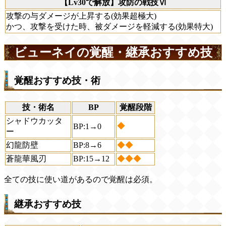
【Lv30で解放】攻防の戦技Ⅵ
攻撃の与ダメージが上昇する(効果超極大)
かつ、攻撃を受けた時、被ダメージを軽減する(効果特大)
ビューネイの覚醒・継承おすすめ技
覚醒おすすめ技・術
技・術名
BP
覚醒段階
シャドウカッタ
◆
BP:1→0
ー
幻龍防壁
BP:8→6
◆◆
蒼龍華風刃
BP:15→12
◆◆◆
全ての技に使い道があるので覚醒は必須。
継承おすすめ技