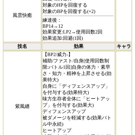
対象のHPを回復する
対象のBPを回復する(+2)
風雲快癒
練達後：
BP14→12
効果変更:LP2→使用回数2回
効果追加:回避(1回)
技名
効果
キャラ
【BP2/威力-】
補助/ファスト/自身[使用回数制
限:バトル1回]自身の体力・素早
さ・知力・精神を上昇させる(効
果特大)
自身に「ディフェンスアップ」
を付与する(効果特大)
味方生存者全体に「ヒートアッ
プ」を付与する(効果大)
紫風纏
ディフェンスアップ
被ダメージを軽減する(効果バト
ル中永続)
ヒートアップ