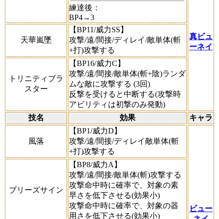
練達後：
BP4→3
【BP11/威力SS】
真ビュ
天華嵐墜
攻撃/遠/間接/ディレイ/敵単体(斬
ーネイ
+打)攻撃する
【BP16/威力C】
攻撃/遠/間接/敵単体(斬+陰)ランダ
トリニティブラ
ムな敵に攻撃する (3回)
スター
反撃を受けると中断する(攻撃時
アビリティは初撃のみ発動)
技名
効果
キャラ
【BP1/威力D】
風落
攻撃/遠/間接/ディレイ敵単体(斬
+打)攻撃する
【BP8/威力A】
攻撃/遠/間接/敵単体(斬)攻撃する
攻撃命中時に確率で、対象の素
ブリーズサイン
早さを低下させる(効果小)
攻撃命中時に確率で、対象の器
ビュー
用さを低下させる(効果小)
ネイ