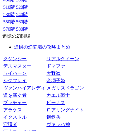
510階
520階
530階
540階
550階
560階
570階
580階
追憶の幻闘場
追憶の幻闘場の攻略まとめ
クジンシー
リアルクィーン
デスマスター
ドマファ
ワイバーン
大野盗
シグフレイ
金獅子姫
ヴァンパイアレディ
メガリスドラゴン
道を塞ぐ者
カエル戦士
ブッチャー
ビーナス
アラケス
ロアリングナイト
イクストル
鋼鉄兵
守護者
ヴァッハ神