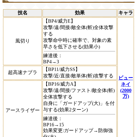
技名
効果
キャラ
【BP4/威力E】
攻撃/遠/間接/敵全体(斬)全体攻撃
する
攻撃命中時に確率で、対象の素
風切り
早さを低下させる(効果小)
練達後：
BP4→3
【BP11/威力SS】
超高速ナブラ
攻撃/近/直接/敵単体(斬)攻撃する
ビュー
【BP16/威力A】
ネイ
攻撃/遠/間接/ファスト/敵全体(斬)
(2000
万)
全体攻撃する
自身に「ガードアップ(大)」を付
与する(効果2ターン)
アースライザー
練達後：
BP16→15
効果変更:ガードアップ→防御強
化(大)