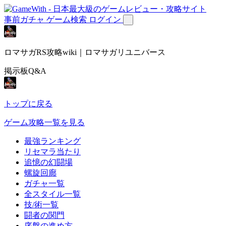
事前ガチャ
ゲーム検索
ログイン
ロマサガRS攻略wiki｜ロマサガリユニバース
掲示板Q&A
トップに戻る
ゲーム攻略一覧を見る
最強ランキング
リセマラ当たり
追憶の幻闘場
螺旋回廊
ガチャ一覧
全スタイル一覧
技/術一覧
闘者の関門
序盤の進め方