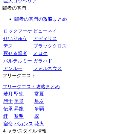
巨大コッペリア
闘者の関門
闘者の関門の攻略まとめ
ロックブーケ
ビューネイ
せいりゅう
アディリス
デス
ブラッククロス
死せる賢者
ミロク
バルテルミー
ガラハド
アンルー
フォルネウス
フリークエスト
フリークエスト攻略まとめ
若月
堅兜
常夏
烈士
美景
星友
伝承
昇龍
争覇
絆
黎明
翠
宿命
バカンス
花火
キャラ/スタイル情報