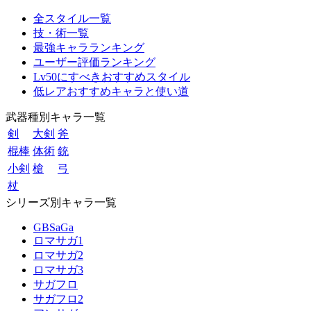
全スタイル一覧
技・術一覧
最強キャラランキング
ユーザー評価ランキング
Lv50にすべきおすすめスタイル
低レアおすすめキャラと使い道
武器種別キャラ一覧
剣
大剣
斧
棍棒
体術
銃
小剣
槍
弓
杖
シリーズ別キャラ一覧
GBSaGa
ロマサガ1
ロマサガ2
ロマサガ3
サガフロ
サガフロ2