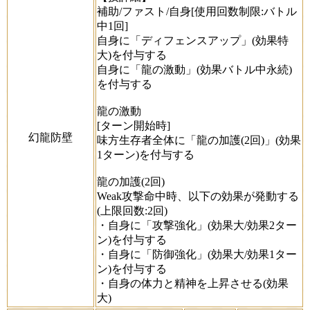
補助/ファスト/自身[使用回数制限:バトル
中1回]
自身に「ディフェンスアップ」(効果特
大)を付与する
自身に「龍の激動」(効果バトル中永続)
を付与する
龍の激動
[ターン開始時]
幻龍防壁
味方生存者全体に「龍の加護(2回)」(効果
1ターン)を付与する
龍の加護(2回)
Weak攻撃命中時、以下の効果が発動する
(上限回数:2回)
・自身に「攻撃強化」(効果大/効果2ター
ン)を付与する
・自身に「防御強化」(効果大/効果1ター
ン)を付与する
・自身の体力と精神を上昇させる(効果
大)