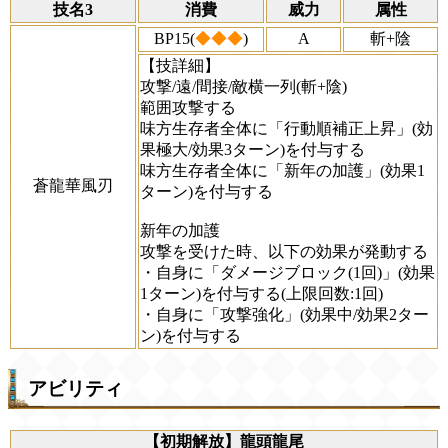
技名3
消費
威力
属性
BP15(
◆◆◆
)
A
斬+陰
【技詳細】
攻撃/遠/間接/敵横一列(斬+陰)
範囲攻撃する
味方生存者全体に「行動順補正上昇」(効
果極大/効果3ターン)を付与する
味方生存者全体に「新年の加護」(効果1
蒼龍華風刃
ターン)を付与する
新年の加護
攻撃を受けた時、以下の効果が発動する
・自身に「ダメージブロック(1回)」(効果
1ターン)を付与する(上限回数:1回)
・自身に「攻撃強化」(効果中/効果2ター
ン)を付与する
アビリティ
【初期解放】龍頭龍尾