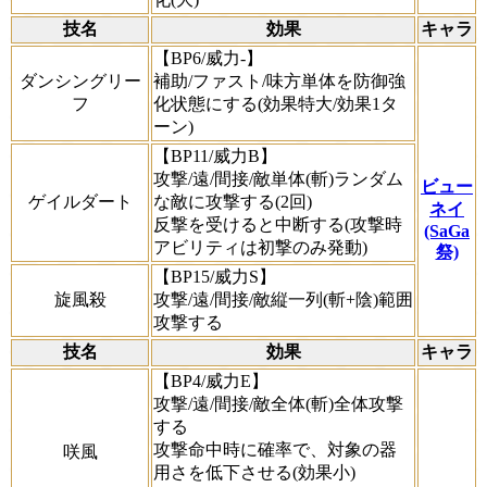
技名
効果
キャラ
【BP6/威力-】
ダンシングリー
補助/ファスト/味方単体を防御強
フ
化状態にする(効果特大/効果1タ
ーン)
【BP11/威力B】
攻撃/遠/間接/敵単体(斬)ランダム
ビュー
ゲイルダート
な敵に攻撃する(2回)
ネイ
反撃を受けると中断する(攻撃時
(SaGa
アビリティは初撃のみ発動)
祭)
【BP15/威力S】
旋風殺
攻撃/遠/間接/敵縦一列(斬+陰)範囲
攻撃する
技名
効果
キャラ
【BP4/威力E】
攻撃/遠/間接/敵全体(斬)全体攻撃
する
攻撃命中時に確率で、対象の器
咲風
用さを低下させる(効果小)