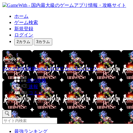
ホーム
ゲーム検索
新規登録
ログイン
2カラム
3カラム
ロマサガRS攻略wiki｜ロマサガリユニバース
他の攻略
速報
コミュ
掲示板
最強ランキング