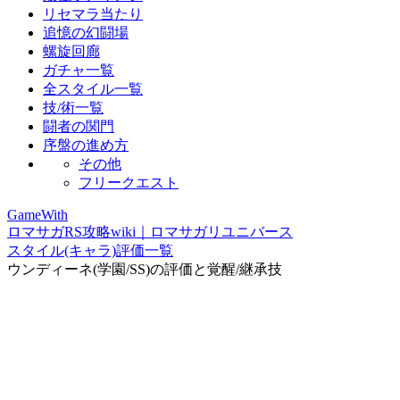
リセマラ当たり
追憶の幻闘場
螺旋回廊
ガチャ一覧
全スタイル一覧
技/術一覧
闘者の関門
序盤の進め方
その他
フリークエスト
GameWith
ロマサガRS攻略wiki｜ロマサガリユニバース
スタイル(キャラ)評価一覧
ウンディーネ(学園/SS)の評価と覚醒/継承技