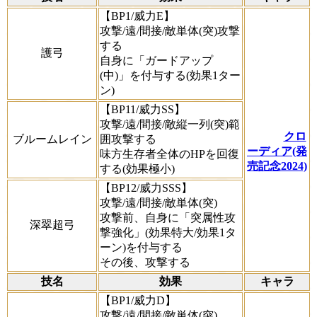
【BP1/威力E】
攻撃/遠/間接/敵単体(突)攻撃
する
護弓
自身に「ガードアップ
(中)」を付与する(効果1ター
ン)
【BP11/威力SS】
攻撃/遠/間接/敵縦一列(突)範
クロ
ブルームレイン
囲攻撃する
ーディア(発
味方生存者全体のHPを回復
売記念2024)
する(効果極小)
【BP12/威力SSS】
攻撃/遠/間接/敵単体(突)
攻撃前、自身に「突属性攻
深翠超弓
撃強化」(効果特大/効果1タ
ーン)を付与する
その後、攻撃する
技名
効果
キャラ
【BP1/威力D】
攻撃/遠/間接/敵単体(突)