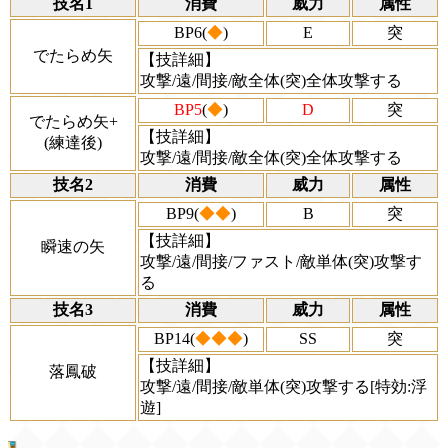
技名1
消費
威力
属性
BP6(
◆
)
E
突
でたらめ矢
【技詳細】
攻撃/遠/間接/敵全体(突)全体攻撃する
BP5
(
◆
)
D
突
でたらめ矢+
【技詳細】
(練達後)
攻撃/遠/間接/敵全体(突)全体攻撃する
技名2
消費
威力
属性
BP9(
◆◆
)
B
突
【技詳細】
瞬速の矢
攻撃/遠/間接/ファスト/敵単体(突)攻撃す
る
技名3
消費
威力
属性
BP14(
◆◆◆
)
SS
突
【技詳細】
落鳳破
攻撃/遠/間接/敵単体(突)攻撃する[特効:浮
遊]