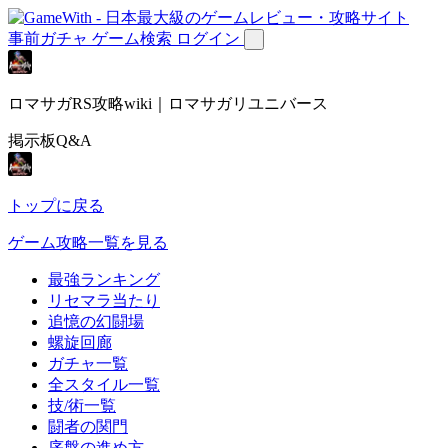
事前ガチャ
ゲーム検索
ログイン
ロマサガRS攻略wiki｜ロマサガリユニバース
掲示板Q&A
トップに戻る
ゲーム攻略一覧を見る
最強ランキング
リセマラ当たり
追憶の幻闘場
螺旋回廊
ガチャ一覧
全スタイル一覧
技/術一覧
闘者の関門
序盤の進め方