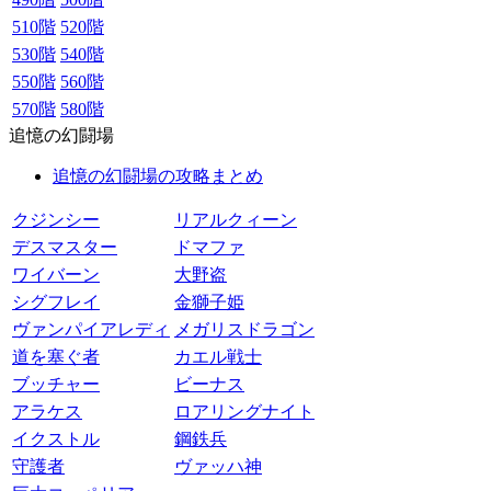
510階
520階
530階
540階
550階
560階
570階
580階
追憶の幻闘場
追憶の幻闘場の攻略まとめ
クジンシー
リアルクィーン
デスマスター
ドマファ
ワイバーン
大野盗
シグフレイ
金獅子姫
ヴァンパイアレディ
メガリスドラゴン
道を塞ぐ者
カエル戦士
ブッチャー
ビーナス
アラケス
ロアリングナイト
イクストル
鋼鉄兵
守護者
ヴァッハ神