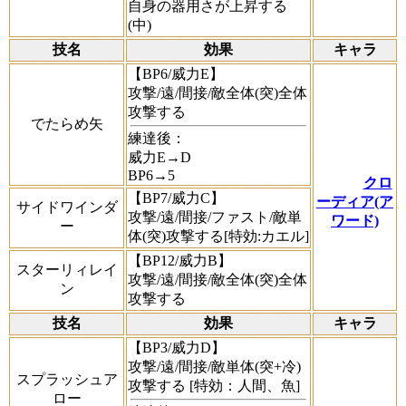
自身の器用さが上昇する
(中)
技名
効果
キャラ
【BP6/威力E】
攻撃/遠/間接/敵全体(突)全体
攻撃する
でたらめ矢
練達後：
威力E→D
BP6→5
クロ
【BP7/威力C】
ーディア(ア
サイドワインダ
攻撃/遠/間接/ファスト/敵単
ワード)
ー
体(突)攻撃する[特効:カエル]
【BP12/威力B】
スターリィレイ
攻撃/遠/間接/敵全体(突)全体
ン
攻撃する
技名
効果
キャラ
【BP3/威力D】
攻撃/遠/間接/敵単体(突+冷)
スプラッシュア
攻撃する [特効：人間、魚]
ロー