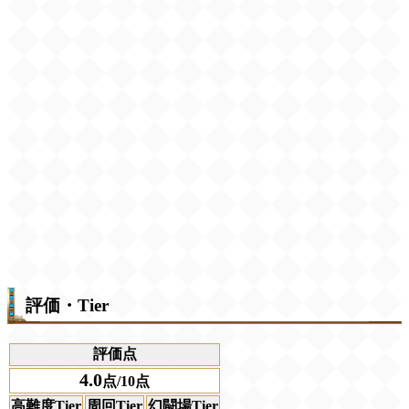
評価・Tier
評価点
4.0
点/10点
高難度Tier
周回Tier
幻闘場Tier