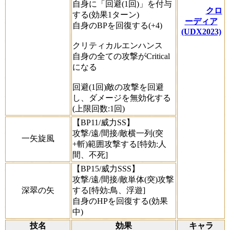
自身に「回避(1回)」を付与
クロ
する(効果1ターン)
ーディア
自身のBPを回復する(+4)
(UDX2023)
クリティカルエンハンス
自身の全ての攻撃がCritical
になる
回避(1回)敵の攻撃を回避
し、ダメージを無効化する
(上限回数:1回)
【BP11/威力SS】
攻撃/遠/間接/敵横一列(突
一矢旋風
+斬)範囲攻撃する[特効:人
間、不死]
【BP15/威力SSS】
攻撃/遠/間接/敵単体(突)攻撃
深翠の矢
する[特効:鳥、浮遊]
自身のHPを回復する(効果
中)
技名
効果
キャラ