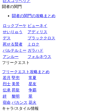
巨大コッペリア
闘者の関門
闘者の関門の攻略まとめ
ロックブーケ
ビューネイ
せいりゅう
アディリス
デス
ブラッククロス
死せる賢者
ミロク
バルテルミー
ガラハド
アンルー
フォルネウス
フリークエスト
フリークエスト攻略まとめ
若月
堅兜
常夏
烈士
美景
星友
伝承
昇龍
争覇
絆
黎明
翠
宿命
バカンス
花火
キャラ/スタイル情報