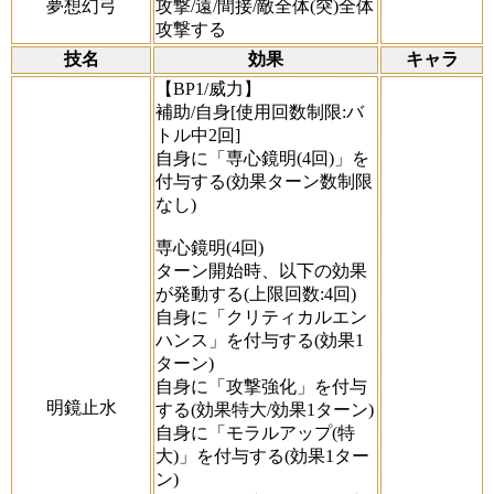
夢想幻弓
攻撃/遠/間接/敵全体(突)全体
攻撃する
技名
効果
キャラ
【BP1/威力】
補助/自身[使用回数制限:バ
トル中2回]
自身に「専心鏡明(4回)」を
付与する(効果ターン数制限
なし)
専心鏡明(4回)
ターン開始時、以下の効果
が発動する(上限回数:4回)
自身に「クリティカルエン
ハンス」を付与する(効果1
ターン)
自身に「攻撃強化」を付与
明鏡止水
する(効果特大/効果1ターン)
自身に「モラルアップ(特
大)」を付与する(効果1ター
ン)