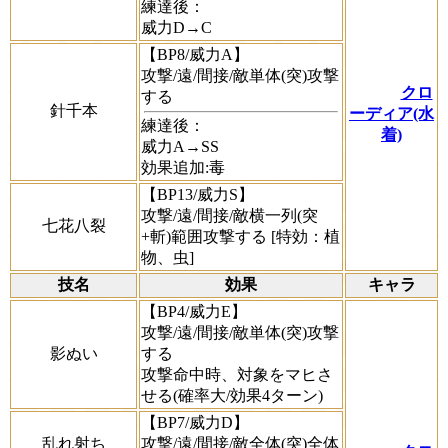
練達後：
威力D→C
【BP8/威力A】
攻撃/遠/間接/敵単体(突)攻撃
クロ
する
針千本
ーディア(水
練達後：
着)
威力A→SS
効果追加:毒
【BP13/威力S】
攻撃/遠/間接/敵横一列(突
七花八裂
+斬)範囲攻撃する [特効：植
物、虫]
技名
効果
キャラ
【BP4/威力E】
攻撃/遠/間接/敵単体(突)攻撃
影ぬい
する
攻撃命中時、対象をマヒさ
せる(確率大/効果4ターン)
【BP7/威力D】
乱れ射ち
攻撃/遠/間接/敵全体(突)全体