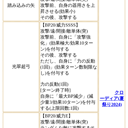
踏み込みの矢
攻撃前、自身の器用さを上
昇させる(効果小)
その後、攻撃する
【BP20/威力SSSS】
攻撃/遠/間接/敵単体(突)
攻撃前、自身に「攻撃強
化」(効果極大/効果10ター
ン)を付与する
その後、攻撃する
ただし、自身に「力の反動
光翠超弓
(1回)」(効果ターン数制限な
し)を付与する
力の反動(1回)
[ターン終了時]
クロ
自身に「最大BP減少」(減
ーディア(夏
少量3/効果10ターン)を付与
祭り2024)
する(上限回数:1回)
【BP20/威力E】
攻撃/遠/間接/敵単体(突)
ランダムな敵に攻撃する(6