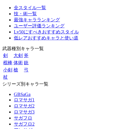
全スタイル一覧
技・術一覧
最強キャラランキング
ユーザー評価ランキング
Lv50にすべきおすすめスタイル
低レアおすすめキャラと使い道
武器種別キャラ一覧
剣
大剣
斧
棍棒
体術
銃
小剣
槍
弓
杖
シリーズ別キャラ一覧
GBSaGa
ロマサガ1
ロマサガ2
ロマサガ3
サガフロ
サガフロ2