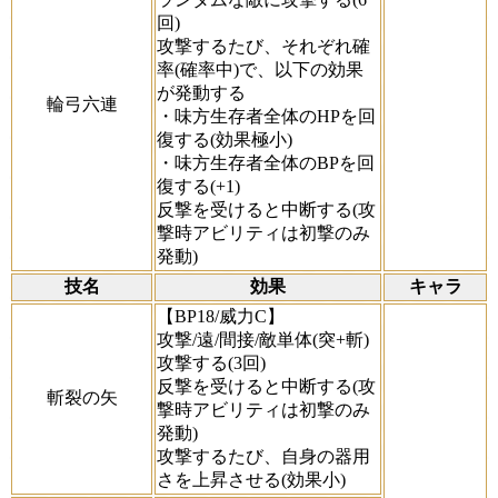
回)
攻撃するたび、それぞれ確
率(確率中)で、以下の効果
が発動する
輪弓六連
・味方生存者全体のHPを回
復する(効果極小)
・味方生存者全体のBPを回
復する(+1)
反撃を受けると中断する(攻
撃時アビリティは初撃のみ
発動)
技名
効果
キャラ
【BP18/威力C】
攻撃/遠/間接/敵単体(突+斬)
攻撃する(3回)
反撃を受けると中断する(攻
斬裂の矢
撃時アビリティは初撃のみ
発動)
攻撃するたび、自身の器用
さを上昇させる(効果小)