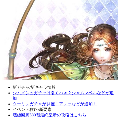
新ガチャ/新キャラ情報
シムメシュガチャは引くべき？シャムマベルなどが追
加！
ターミンガチャが開催！アレツなどが追加！
イベント攻略/新要素
螺旋回廊580階最終皇帝の攻略はこちら