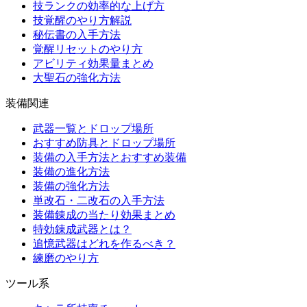
技ランクの効率的な上げ方
技覚醒のやり方解説
秘伝書の入手方法
覚醒リセットのやり方
アビリティ効果量まとめ
大聖石の強化方法
装備関連
武器一覧とドロップ場所
おすすめ防具とドロップ場所
装備の入手方法とおすすめ装備
装備の進化方法
装備の強化方法
単改石・二改石の入手方法
装備錬成の当たり効果まとめ
特効錬成武器とは？
追憶武器はどれを作るべき？
練磨のやり方
ツール系