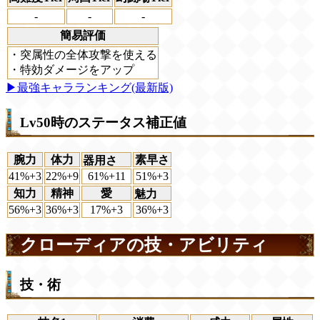
-
-
-
簡易評価
・突属性の全体攻撃を使える
・特効ダメージをアップ
▶最強キャラランキング(最新版)
Lv50時のステータス補正値
腕力
体力
素早さ
器用さ
41%+3
22%+9
61%+11
51%+3
知力
精神
愛
魅力
56%+3
36%+3
17%+3
36%+3
クローディアの技・アビリティ
技・術