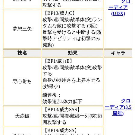
クロ
攻撃する
ーディア
【BP13/威力C】
(UDX)
攻撃/遠/間接/敵単体(突)ラン
ダムな敵に攻撃する (3回)
夢想三矢
反撃を受けると中断する(攻
撃時アビリティは初撃のみ
発動)
技名
効果
キャラ
【BP1/威力E】
攻撃/遠/間接/敵単体(突)攻撃
する
自身の器用さを上昇させる
専心射ち
(効果小)
練達後：
クロ
効果追加:体力低下
ーディア(3.5
【BP13/威力SSS】
周年)
天崩破
攻撃/遠/間接/敵縦一列(突)範
囲攻撃する
【BP19/威力SS】