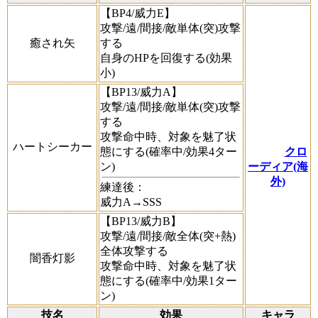
【BP4/威力E】
攻撃/遠/間接/敵単体(突)攻撃
癒され矢
する
自身のHPを回復する(効果
小)
【BP13/威力A】
攻撃/遠/間接/敵単体(突)攻撃
する
攻撃命中時、対象を魅了状
ハートシーカー
態にする(確率中/効果4ター
クロ
ン)
ーディア(海
外)
練達後：
威力A→SSS
【BP13/威力B】
攻撃/遠/間接/敵全体(突+熱)
全体攻撃する
闇香灯影
攻撃命中時、対象を魅了状
態にする(確率中/効果1ター
ン)
技名
効果
キャラ