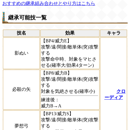
おすすめの継承組み合わせとやり方はこちら
継承可能技一覧
技名
効果
キャラ
【BP4/威力E】
攻撃/遠/間接/敵単体(突)攻撃
影ぬい
する
攻撃命中時、対象をマヒさ
せる(確率大/効果4ターン)
【BP8/威力B】
攻撃/遠/間接/敵単体(突)攻撃
する
必殺の矢
対象を気絶させる(確率小)
クロ
ーディア
練達後：
威力B→A
【BP13/威力S】
攻撃/遠/間接/敵単体(突)攻撃
夢想弓
する