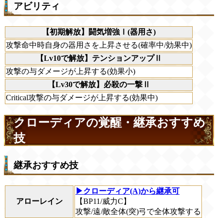
アビリティ
【初期解放】闘気増強Ⅰ(器用さ)
攻撃命中時自身の器用さを上昇させる(確率中/効果中)
【Lv10で解放】テンションアップⅡ
攻撃の与ダメージが上昇する(効果小)
【Lv30で解放】必殺の一撃Ⅱ
Critical攻撃の与ダメージが上昇する(効果中)
クローディアの覚醒・継承おすすめ
技
継承おすすめ技
▶クローディア(A)から継承可
アローレイン
【BP11/威力C】
攻撃/遠/敵全体(突)弓で全体攻撃する