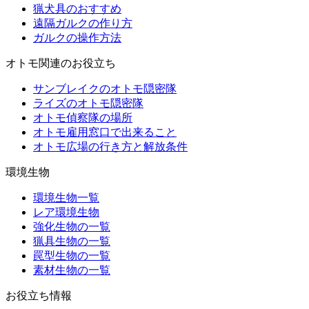
猟犬具のおすすめ
遠隔ガルクの作り方
ガルクの操作方法
オトモ関連のお役立ち
サンブレイクのオトモ隠密隊
ライズのオトモ隠密隊
オトモ偵察隊の場所
オトモ雇用窓口で出来ること
オトモ広場の行き方と解放条件
環境生物
環境生物一覧
レア環境生物
強化生物の一覧
猟具生物の一覧
罠型生物の一覧
素材生物の一覧
お役立ち情報