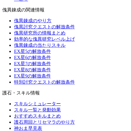
傀異錬成の関連情報
傀異錬成のやり方
傀異討究クエストの解放条件
傀異研究所の情報まとめ
効率的な傀異研究レベル上げ
傀異錬成の当たりスキル
EX星5の解放条件
EX星6の解放条件
EX星7の解放条件
EX星8の解放条件
EX星9の解放条件
特別討究クエストの解放条件
護石・スキル情報
スキルシミュレーター
スキル一覧と発動効果
おすすめスキルまとめ
護石周回とリセマラのやり方
神おま早見表