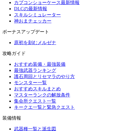
カプコンショーケース最新情報
DLCの最新情報
スキルシミュレーター
神おまチェッカー
ボーナスアップデート
原初を刻むメルゼナ
攻略ガイド
おすすめ装備・最強装備
最強武器ランキング
護石周回とリセマラのやり方
モンスター一覧
おすすめスキルまとめ
マスターランクの解放条件
集会所クエスト一覧
キークエ一覧と緊急クエスト
装備情報
武器種一覧と派生図