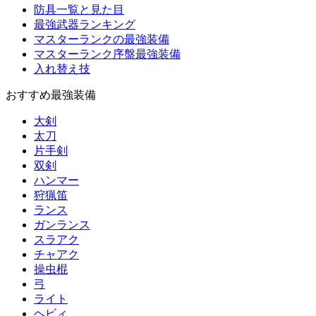
防具一覧と見た目
最強武器ランキング
マスターランクの最強装備
マスターランク序盤最強装備
入れ替え技
おすすめ最強装備
大剣
太刀
片手剣
双剣
ハンマー
狩猟笛
ランス
ガンランス
スラアク
チャアク
操虫棍
弓
ライト
ヘビィ