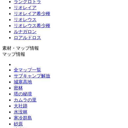
ラングロトラ
リオレイア
リオレイア希少種
リオレウス
リオレウス希少種
ルナガロン
ロアルドロス
素材・マップ情報
マップ情報
全マップ一覧
サブキャンプ解放
城塞高地
密林
塔の秘境
カムラの里
大社跡
水没林
寒冷群島
砂原