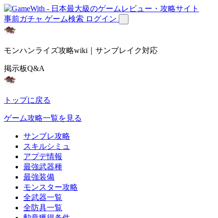
事前ガチャ
ゲーム検索
ログイン
モンハンライズ攻略wiki｜サンブレイク対応
掲示板Q&A
トップに戻る
ゲーム攻略一覧を見る
サンブレ攻略
スキルシミュ
アプデ情報
最強武器種
最強装備
モンスター攻略
全武器一覧
全防具一覧
勲章獲得条件