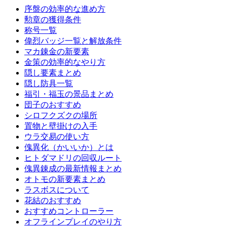
序盤の効率的な進め方
勲章の獲得条件
称号一覧
偉烈バッジ一覧と解放条件
マカ錬金の新要素
金策の効率的なやり方
隠し要素まとめ
隠し防具一覧
福引・福玉の景品まとめ
団子のおすすめ
シロフクズクの場所
置物と壁掛けの入手
ウラ交易の使い方
傀異化（かいいか）とは
ヒトダマドリの回収ルート
傀異錬成の最新情報まとめ
オトモの新要素まとめ
ラスボスについて
花結のおすすめ
おすすめコントローラー
オフラインプレイのやり方