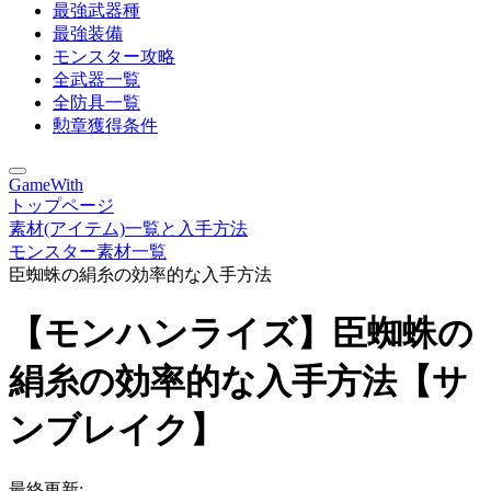
最強武器種
最強装備
モンスター攻略
全武器一覧
全防具一覧
勲章獲得条件
GameWith
トップページ
素材(アイテム)一覧と入手方法
モンスター素材一覧
臣蜘蛛の絹糸の効率的な入手方法
【モンハンライズ】臣蜘蛛の
絹糸の効率的な入手方法【サ
ンブレイク】
最終更新: