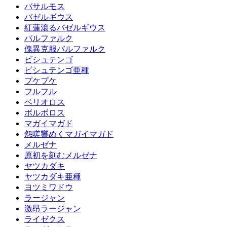
バサルモス
バゼルギウス
紅蓮滾るバゼルギウス
バルファルク
傀異克服バルファルク
ビシュテンゴ
ビシュテンゴ亜種
プケプケ
フルフル
ベリオロス
ボルボロス
マガイマガド
怨嗟響めくマガイマガド
メルゼナ
原初を刻むメルゼナ
ヤツカダキ
ヤツカダキ亜種
ヨツミワドウ
ラージャン
激昂ラージャン
ライゼクス