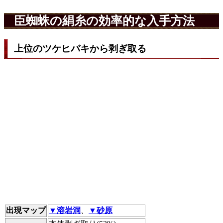
臣蜘蛛の絹糸の効率的な入手方法
上位のツケヒバキから剥ぎ取る
出現マップ
▼溶岩洞
、
▼砂原