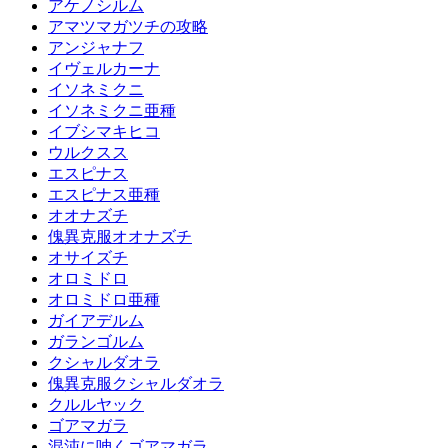
アケノシルム
アマツマガツチの攻略
アンジャナフ
イヴェルカーナ
イソネミクニ
イソネミクニ亜種
イブシマキヒコ
ウルクスス
エスピナス
エスピナス亜種
オオナズチ
傀異克服オオナズチ
オサイズチ
オロミドロ
オロミドロ亜種
ガイアデルム
ガランゴルム
クシャルダオラ
傀異克服クシャルダオラ
クルルヤック
ゴアマガラ
混沌に呻くゴアマガラ