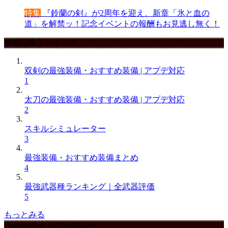
特集
『鈴蘭の剣』が2周年を迎え、新章「氷と血の
道」を解禁ッ！記念イベントの報酬もお見逃し無く！
攻略記事ランキング
双剣の最強装備・おすすめ装備 | アプデ対応
1
太刀の最強装備・おすすめ装備 | アプデ対応
2
スキルシミュレーター
3
最強装備・おすすめ装備まとめ
4
最強武器種ランキング｜全武器評価
5
もっとみる
GameWithからのお知らせ