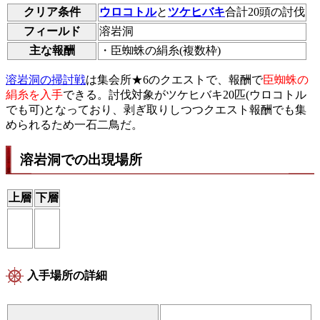
クリア条件
ウロコトル
と
ツケヒバキ
合計20頭の討伐
フィールド
溶岩洞
主な報酬
・臣蜘蛛の絹糸(複数枠)
溶岩洞の掃討戦
は集会所★6のクエストで、報酬で
臣蜘蛛の
絹糸を入手
できる。討伐対象がツケヒバキ20匹(ウロコトル
でも可)となっており、剥ぎ取りしつつクエスト報酬でも集
められるため一石二鳥だ。
溶岩洞での出現場所
上層
下層
入手場所の詳細