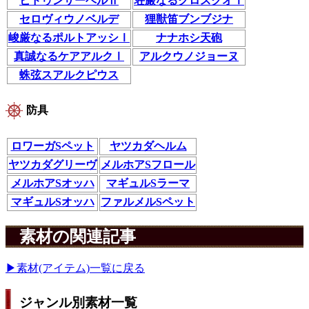
ヒドゥンサーベルⅡ
荘厳なるクロスクオⅠ
セロヴィウノベルデ
狸獣笛ブンブジナ
峻厳なるポルトアッシⅠ
ナナホシ天砲
真誠なるケアアルクⅠ
アルクウノジョーヌ
蛛弦スアルクピウス
防具
ロワーガSペット
ヤツカダヘルム
ヤツカダグリーヴ
メルホアSフロール
メルホアSオッハ
マギュルSラーマ
マギュルSオッハ
ファルメルSペット
素材の関連記事
▶素材(アイテム)一覧に戻る
ジャンル別素材一覧