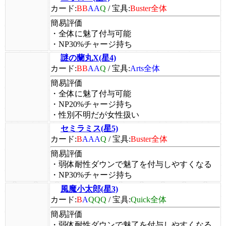
カード:
BB
AA
Q
/
宝具:
Buster全体
簡易評価
・全体に魅了付与可能
・NP30%チャージ持ち
謎の蘭丸X(星4)
カード:
BB
AA
Q
/
宝具:
Arts全体
簡易評価
・全体に魅了付与可能
・NP20%チャージ持ち
・性別不明だが女性扱い
セミラミス(星5)
カード:
B
AAA
Q
/
宝具:
Buster全体
簡易評価
・弱体耐性ダウンで魅了を付与しやすくなる
・NP30%チャージ持ち
風魔小太郎(星3)
カード:
B
A
QQQ
/
宝具:
Quick全体
簡易評価
・弱体耐性ダウンで魅了を付与しやすくなる