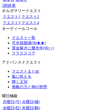
2部終章
オルガマリークエスト
クエスト1
クエスト2
クエスト3
クエスト4
オーディールコール
クエスト一覧
月光採掘場(90★★)
賞金稼ぎに幾光年(90++)
クラススコア
アドバンスドクエスト
クエストまとめ
嵐に吼える
輝く王冠
無敵の力と神の智慧
曜日極級
月曜日(弓)
火曜日(槍)
水曜日(狂)
木曜日(騎)