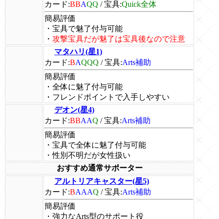
カード:
BB
A
QQ
/
宝具:
Quick全体
簡易評価
・宝具で魅了付与可能
・
攻撃宝具だが魅了は宝具後なので注意
マタハリ(星1)
カード:
B
A
QQQ
/
宝具:
Arts補助
簡易評価
・全体に魅了付与可能
・フレンドポイントで入手しやすい
デオン(星4)
カード:
BB
AA
Q
/
宝具:
Arts補助
簡易評価
・宝具で全体に魅了付与可能
・性別不明だが女性扱い
おすすめ通常サポーター
アルトリアキャスター(星5)
カード:
B
AAA
Q
/
宝具:
Arts補助
簡易評価
・強力なArts型のサポート役