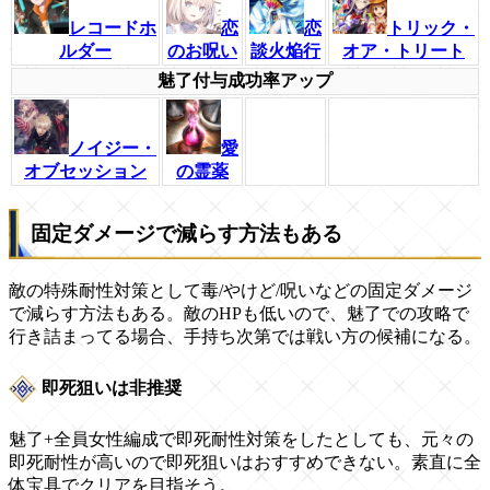
レコードホ
恋
恋
トリック・
ルダー
のお呪い
談火焔行
オア・トリート
魅了付与成功率アップ
ノイジー・
愛
オブセッション
の霊薬
固定ダメージで減らす方法もある
敵の特殊耐性対策として毒/やけど/呪いなどの固定ダメージ
で減らす方法もある。敵のHPも低いので、魅了での攻略で
行き詰まってる場合、手持ち次第では戦い方の候補になる。
即死狙いは非推奨
魅了+全員女性編成で即死耐性対策をしたとしても、元々の
即死耐性が高いので即死狙いはおすすめできない。素直に全
体宝具でクリアを目指そう。