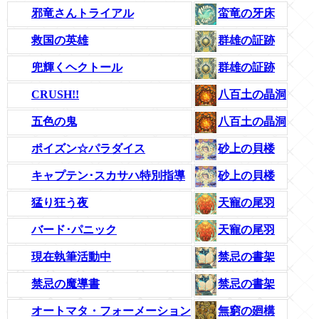
邪竜さんトライアル
蛮竜の牙床
救国の英雄
群雄の証跡
兜輝くヘクトール
群雄の証跡
CRUSH!!
八百土の晶洞
五色の鬼
八百土の晶洞
ポイズン☆パラダイス
砂上の貝楼
キャプテン･スカサハ特別指導
砂上の貝楼
猛り狂う夜
天寵の尾羽
バード･パニック
天寵の尾羽
現在執筆活動中
禁忌の書架
禁忌の魔導書
禁忌の書架
オートマタ・フォーメーション
無窮の廻構