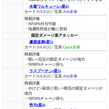
水着ワルキューレ(星4)
カード:
B
AA
QQ
/
宝具:
Arts全体
簡易評価
・NP20%付与可能
・地属性特攻が敵に有効
固定ダメージ系アタッカー
蘆屋道満(星5)
カード:
B
AA
QQ
/
宝具:
Quick全体
簡易評価
・呪い+厄災の固定ダメージが強力
・NP80%チャージ持ち
ラスプーチン(星5)
カード:
B
AA
QQ
/
宝具:
Arts全体
簡易評価
・やけど+延焼と呪い+呪厄の固定ダメージが
強力
・NP50%チャージ持ち
壱与(星4)