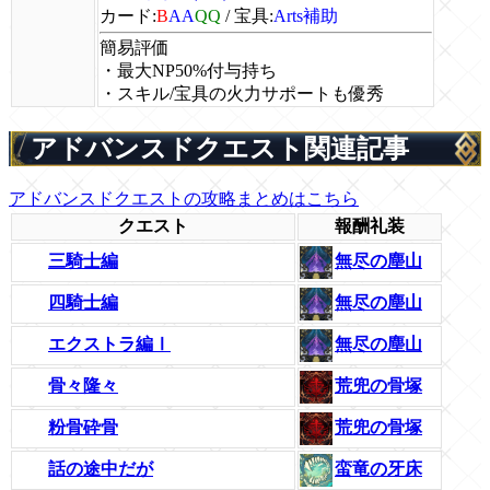
カード:
B
AA
QQ
/
宝具:
Arts補助
簡易評価
・最大NP50%付与持ち
・スキル/宝具の火力サポートも優秀
アドバンスドクエスト関連記事
アドバンスドクエストの攻略まとめはこちら
クエスト
報酬礼装
三騎士編
無尽の塵山
四騎士編
無尽の塵山
エクストラ編Ⅰ
無尽の塵山
骨々隆々
荒兜の骨塚
粉骨砕骨
荒兜の骨塚
話の途中だが
蛮竜の牙床