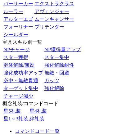
バーサーカー
エクストラクラス
ルーラー
アヴェンジャー
アルターエゴ
ムーンキャンサー
フォーリナー
プリテンダー
シールダー
宝具スキル別一覧
NPチャージ
NP獲得量アップ
スター獲得
スター集中
弱体解除/無効
強化解除耐性
強化成功率アップ
無敵・回避
必中・無敵貫通
ガッツ
ターゲット集中
強化解除
チャージ減少
概念礼装/コマンドコード
星5礼装
星4礼装
星1～3礼装
絆礼装
コマンドコード一覧