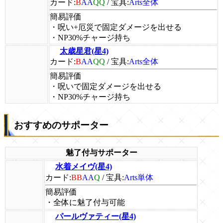
カード:
B
AA
QQ
/
宝具:
Arts全体
簡易評価
・呪い+厄災で固定ダメージを出せる
・NP30%チャージ持ち
太歳星君(星4)
カード:
B
AA
QQ
/
宝具:
Arts全体
簡易評価
・呪いで固定ダメージを出せる
・NP30%チャージ持ち
おすすめのサポーター
魅了付与サポーター
水着メイヴ(星4)
カード:
BB
AA
Q
/
宝具:
Arts単体
簡易評価
・全体に魅了付与可能
パールヴァティー(星4)