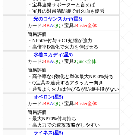
・宝具連発サポーターと言えば
・宝具の対粛清防御で耐久面も優秀
光のコヤンスカヤ(星5)
カード:
BB
A
QQ
/
宝具:
Buster全体
簡易評価
・NP50%付与＋CT短縮が強力
・高倍率B強化で火力を伸ばせる
水着スカディ(星5)
カード:
BB
A
QQ
/
宝具:
Quick全体
簡易評価
・高倍率なQ強化と単体最大NP50%持ち
・Q宝具を連発するアタッカー向き
・通常より火力は伸びるが防御手段がない
オベロン(星5)
カード:
BB
A
QQ
/
宝具:
Buster全体
簡易評価
・最大NP70%付与持ち
・高火力での速攻攻略がしやすい
ライネス(星5)