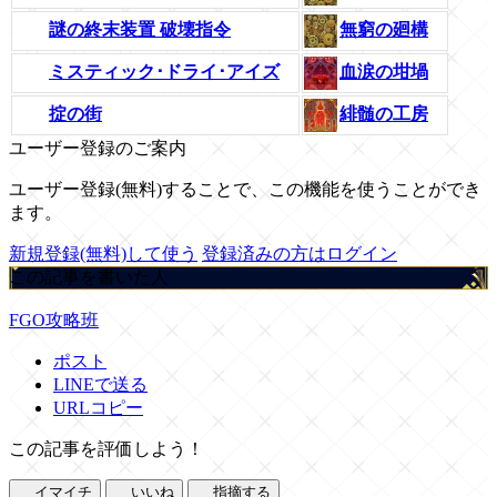
謎の終末装置 破壊指令
無窮の廻構
ミスティック･ドライ･アイズ
血涙の坩堝
掟の街
緋髄の工房
ユーザー登録のご案内
ユーザー登録(無料)することで、この機能を使うことができ
ます。
新規登録(無料)して使う
登録済みの方はログイン
この記事を書いた人
FGO攻略班
ポスト
LINEで送る
URLコピー
この記事を評価しよう！
イマイチ
いいね
指摘する