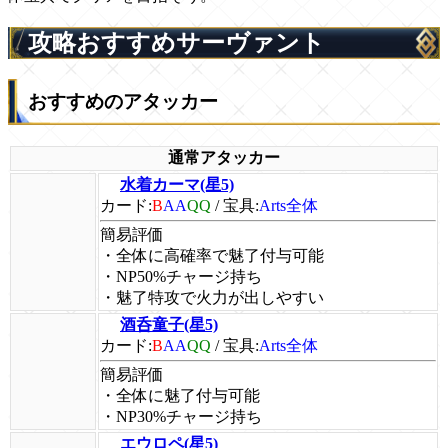
攻略おすすめサーヴァント
おすすめのアタッカー
通常アタッカー
水着カーマ(星5)
カード:
B
AA
QQ
/
宝具:
Arts全体
簡易評価
・全体に高確率で魅了付与可能
・NP50%チャージ持ち
・魅了特攻で火力が出しやすい
酒呑童子(星5)
カード:
B
AA
QQ
/
宝具:
Arts全体
簡易評価
・全体に魅了付与可能
・NP30%チャージ持ち
エウロペ(星5)