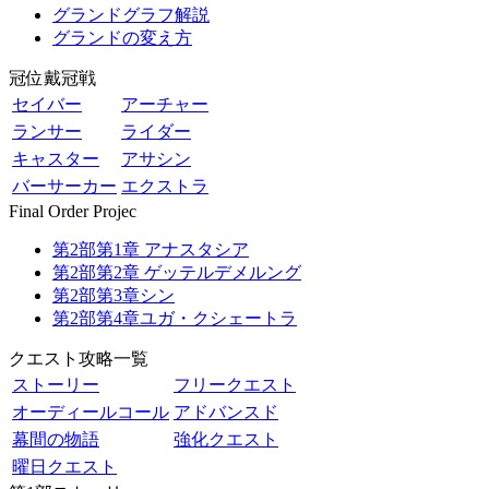
グランドグラフ解説
グランドの変え方
冠位戴冠戦
セイバー
アーチャー
ランサー
ライダー
キャスター
アサシン
バーサーカー
エクストラ
Final Order Projec
第2部第1章 アナスタシア
第2部第2章 ゲッテルデメルング
第2部第3章シン
第2部第4章ユガ・クシェートラ
クエスト攻略一覧
ストーリー
フリークエスト
オーディールコール
アドバンスド
幕間の物語
強化クエスト
曜日クエスト