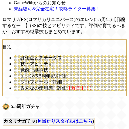
GameWithからのお知らせ
未経験可&完全在宅！攻略ライター募集！
ロマサガRS(ロマサガリユニバース)のエレン(5.5周年)【邪魔
するなー！】(SS)の技とアビリティです。評価や育てるべき
か、おすすめ継承技もまとめています。
目次
評価点とステータス
技・アビリティ
覚醒・継承技
エレン(5.5周年)の評価
プロフィール・詳細
みんなの使用感・評価
【募集中！】
5.5周年ガチャ
カタリナガチャ(
▶当たりスタイルはこちら
)