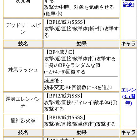
次元断
する
記念)
攻撃命中時、対象を気絶させる
(確率小)
【BP16/威力SSSS】
デッドリースピ
攻撃/近/直接/敵単体(斬+打)攻撃す
ン
る
技名
効果
キャラ
【BP4/威力E】
攻撃/近/直接/敵単体(打)攻撃する
自身のBPをランダムな値
練気ラッシュ
(+2,+4,+6)回復する
練達後：
効果変更:BP回復数に+8を追加
エレン
【BP12/威力SSS】
(3.5周
渾身エレンパン
攻撃/近/直接/ディレイ/敵単体(打)
年)
チ
攻撃する
【BP18/威力SSSS】
龍神烈火拳
攻撃/近/直接/敵単体(打)攻撃する
技名
効果
キャラ