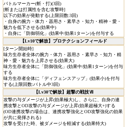
バトルマーカー(斬・打)(3回)
[斬または打属性を含む攻撃時]
以下の効果が発動する(上限回数:3回)
・自身の腕力・体力・器用さ・素早さ・知力・精神・愛・
魅力を低下させる(効果中)
・自身に「防御弱化」(効果中/効果1ターン)を付与する
【Lv10で解放】プロテクションフィールド
[ターン開始時]
味方生存者全体の腕力・体力・器用さ・素早さ・知力・精
神・愛・魅力を上昇させる(効果大)
味方生存者全体に「防御強化」(効果中/効果1ターン)を付与
する
味方生存者全体に「ディフェンスアップ」(効果小)を付与
する(上限回数:バトル中3回)
【Lv30で解放】超撃の戦技Ⅶ
攻撃の与ダメージが上昇(効果極大)し、さらに、自身の連
携攻撃とOD攻撃の与ダメージが上昇(効果超極大+)する
(OD連携攻撃の場合は、連携攻撃強化とOD攻撃強化の効果
が共に発揮される)
攻撃を受けた時、被ダメージを軽減する(効果特大)