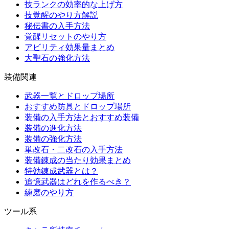
技ランクの効率的な上げ方
技覚醒のやり方解説
秘伝書の入手方法
覚醒リセットのやり方
アビリティ効果量まとめ
大聖石の強化方法
装備関連
武器一覧とドロップ場所
おすすめ防具とドロップ場所
装備の入手方法とおすすめ装備
装備の進化方法
装備の強化方法
単改石・二改石の入手方法
装備錬成の当たり効果まとめ
特効錬成武器とは？
追憶武器はどれを作るべき？
練磨のやり方
ツール系