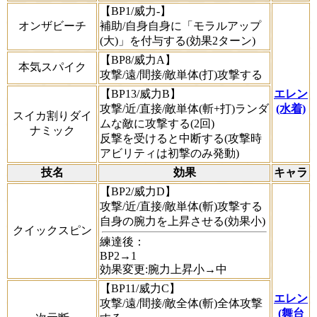
【BP1/威力-】
オンザビーチ
補助/自身自身に「モラルアップ
(大)」を付与する(効果2ターン)
【BP8/威力A】
本気スパイク
攻撃/遠/間接/敵単体(打)攻撃する
【BP13/威力B】
エレン
攻撃/近/直接/敵単体(斬+打)ランダ
(水着)
スイカ割りダイ
ムな敵に攻撃する(2回)
ナミック
反撃を受けると中断する(攻撃時
アビリティは初撃のみ発動)
技名
効果
キャラ
【BP2/威力D】
攻撃/近/直接/敵単体(斬)攻撃する
自身の腕力を上昇させる(効果小)
クイックスピン
練達後：
BP2→1
効果変更:腕力上昇小→中
【BP11/威力C】
エレン
攻撃/遠/間接/敵全体(斬)全体攻撃
(舞台