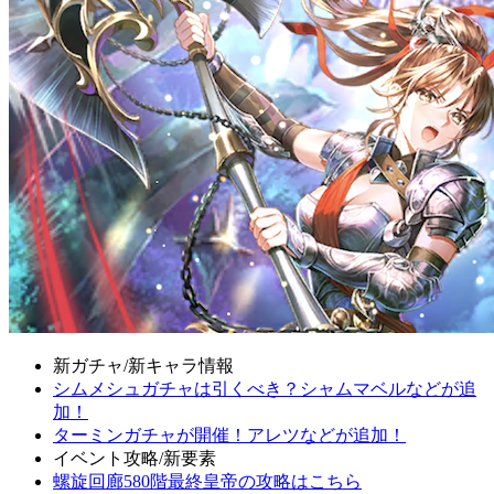
新ガチャ/新キャラ情報
シムメシュガチャは引くべき？シャムマベルなどが追
加！
ターミンガチャが開催！アレツなどが追加！
イベント攻略/新要素
螺旋回廊580階最終皇帝の攻略はこちら