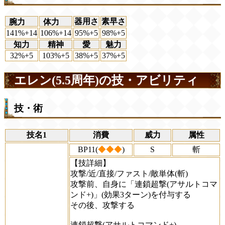
器用さ
素早さ
腕力
体力
141%+14
106%+14
95%+5
98%+5
知力
精神
愛
魅力
32%+5
103%+5
38%+5
37%+5
エレン(5.5周年)の技・アビリティ
技・術
技名1
消費
威力
属性
BP11(
◆◆◆
)
S
斬
【技詳細】
攻撃/近/直接/ファスト/敵単体(斬)
攻撃前、自身に「連鎖超撃(アサルトコマ
ンド+)」(効果3ターン)を付与する
その後、攻撃する
連鎖超撃(アサルトコマンド+)