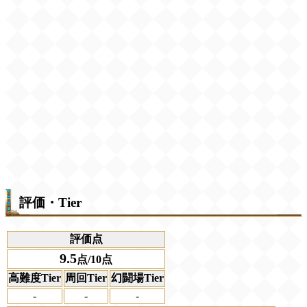
評価・Tier
評価点
9.5
点/10点
高難度Tier
周回Tier
幻闘場Tier
-
-
-