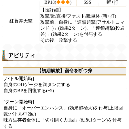
BP18(
◆◆◆
)
SSS
斬+打
【技詳細】
攻撃/近/直接/ファスト/敵単体 (斬+打)
紅蒼昇天撃
攻撃前、自身に「連鎖超撃(アサルトコマ
ンド+)」(効果2ターン)、「連鎖超撃(投岩
斧)」(効果2ターン)を付与する
その後、攻撃する
アビリティ
【初期解放】宿命を断つ斧
[バトル開始時]
自身のODゲージを満タンにする
自身のBPを回復する(+5)
[ターン開始時]
自身に「オーバーエンハンス」(効果超極大)を付与(上限回
数:バトル中2回)
味方生存者全体に「切り開く力1回」(効果1ターン)を付与
する