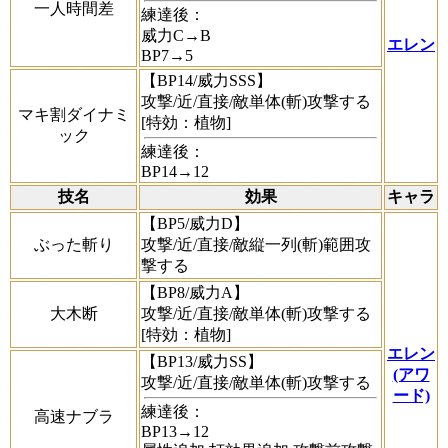
一人時間差
練達後：
威力C→B
エレン
BP7→5
【BP14/威力SSS】
攻撃/近/直接/敵単体(斬)攻撃する
マキ割ダイナミ
[特効：植物]
ック
練達後：
BP14→12
技名
効果
キャラ
【BP5/威力D】
ぶった斬り
攻撃/近/直接/敵縦一列(斬)範囲攻
撃する
【BP8/威力A】
大木断
攻撃/近/直接/敵単体(斬)攻撃する
[特効：植物]
エレン
【BP13/威力SS】
(アワ
攻撃/近/直接/敵単体(斬)攻撃する
ード)
練達後：
高速ナブラ
BP13→12