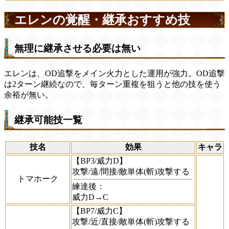
エレンの覚醒・継承おすすめ技
無理に継承させる必要は無い
エレンは、OD追撃をメイン火力とした運用が強力。OD追撃
は2ターン継続なので、毎ターン重複を狙うと他の技を使う
余裕が無い。
継承可能技一覧
技名
効果
キャラ
【BP3/威力D】
攻撃/遠/間接/敵単体(斬)攻撃する
トマホーク
練達後：
威力D→C
【BP7/威力C】
攻撃/近/直接/敵単体(斬)攻撃する