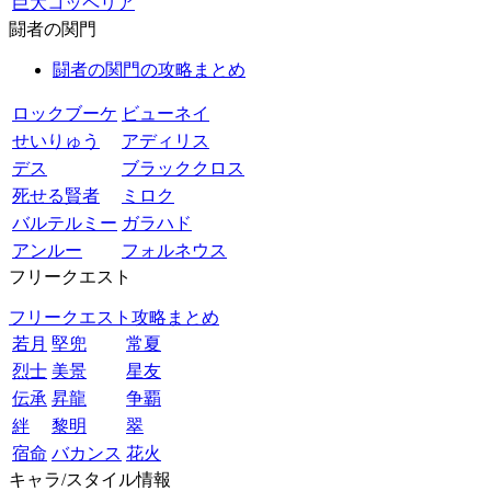
巨大コッペリア
闘者の関門
闘者の関門の攻略まとめ
ロックブーケ
ビューネイ
せいりゅう
アディリス
デス
ブラッククロス
死せる賢者
ミロク
バルテルミー
ガラハド
アンルー
フォルネウス
フリークエスト
フリークエスト攻略まとめ
若月
堅兜
常夏
烈士
美景
星友
伝承
昇龍
争覇
絆
黎明
翠
宿命
バカンス
花火
キャラ/スタイル情報