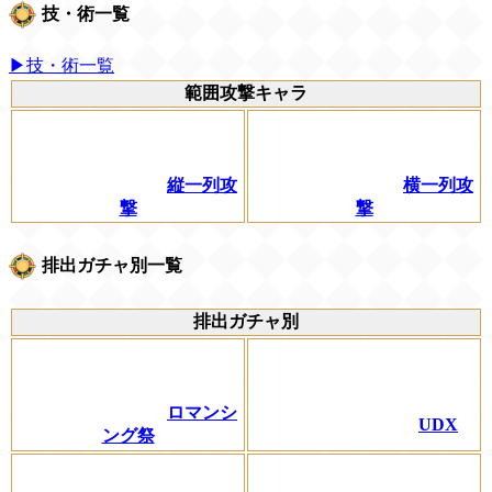
技・術一覧
▶技・術一覧
範囲攻撃キャラ
縦一列攻
横一列攻
撃
撃
排出ガチャ別一覧
排出ガチャ別
ロマンシ
UDX
ング祭