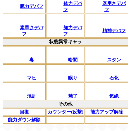
体力デバ
器用さデバ
腕力デバフ
フ
フ
素早さデバ
知力デバ
精神デバフ
フ
フ
状態異常キャラ
毒
暗闇
スタン
マヒ
眠り
石化
混乱
魅了
気絶
その他
回復
カウンター(反撃)
能力アップ解除
能力ダウン解除