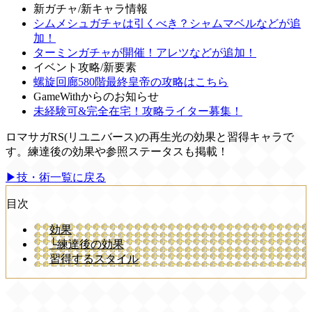
新ガチャ/新キャラ情報
シムメシュガチャは引くべき？シャムマベルなどが追
加！
ターミンガチャが開催！アレツなどが追加！
イベント攻略/新要素
螺旋回廊580階最終皇帝の攻略はこちら
GameWithからのお知らせ
未経験可&完全在宅！攻略ライター募集！
ロマサガRS(リユニバース)の再生光の効果と習得キャラで
す。練達後の効果や参照ステータスも掲載！
▶技・術一覧に戻る
目次
効果
└練達後の効果
習得するスタイル