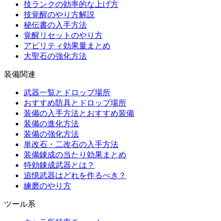
技ランクの効率的な上げ方
技覚醒のやり方解説
秘伝書の入手方法
覚醒リセットのやり方
アビリティ効果量まとめ
大聖石の強化方法
装備関連
武器一覧とドロップ場所
おすすめ防具とドロップ場所
装備の入手方法とおすすめ装備
装備の進化方法
装備の強化方法
単改石・二改石の入手方法
装備錬成の当たり効果まとめ
特効錬成武器とは？
追憶武器はどれを作るべき？
練磨のやり方
ツール系