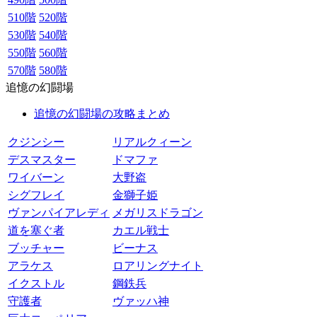
510階
520階
530階
540階
550階
560階
570階
580階
追憶の幻闘場
追憶の幻闘場の攻略まとめ
クジンシー
リアルクィーン
デスマスター
ドマファ
ワイバーン
大野盗
シグフレイ
金獅子姫
ヴァンパイアレディ
メガリスドラゴン
道を塞ぐ者
カエル戦士
ブッチャー
ビーナス
アラケス
ロアリングナイト
イクストル
鋼鉄兵
守護者
ヴァッハ神