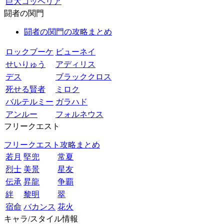
巨大コッペリア
闘者の関門
闘者の関門の攻略まとめ
ロックブーケ
ビューネイ
せいりゅう
アディリス
デス
ブラッククロス
死せる賢者
ミロク
バルテルミー
ガラハド
アンルー
フォルネウス
フリークエスト
フリークエスト攻略まとめ
若月
堅兜
常夏
烈士
美景
星友
伝承
昇龍
争覇
絆
黎明
翠
宿命
バカンス
花火
キャラ/スタイル情報