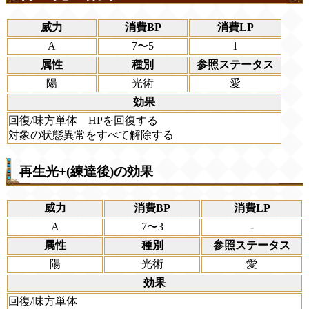
威力
消費BP
消費LP
A
7〜5
1
属性
種別
参照ステータス
陽
光術
愛
効果
回復/味方単体 HPを回復する
対象の状態異常をすべて解除する
再生光+(練達後)の効果
威力
消費BP
消費LP
A
7〜3
-
属性
種別
参照ステータス
陽
光術
愛
効果
回復/味方単体