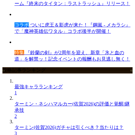
ーム『終末のタイタン：ラストラッシュ』リリース！
コラボ
ついに虎王＆影虎が来た！『鋼嵐 - メカラシ』
で「魔神英雄伝ワタル」コラボ後半が開催！
特集
『鈴蘭の剣』が2周年を迎え、新章「氷と血の
道」を解禁ッ！記念イベントの報酬もお見逃し無く！
攻略記事ランキング
最強キャラランキング
1
ターミン・ネシハマルカー(佐賀2026)の評価と覚醒/継
承技
2
ターミン(佐賀2026)ガチャは引くべき？当たりは？
3