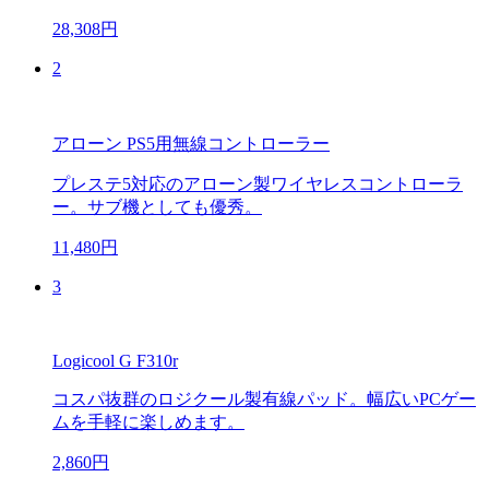
28,308円
2
アローン PS5用無線コントローラー
プレステ5対応のアローン製ワイヤレスコントローラ
ー。サブ機としても優秀。
11,480円
3
Logicool G F310r
コスパ抜群のロジクール製有線パッド。幅広いPCゲー
ムを手軽に楽しめます。
2,860円