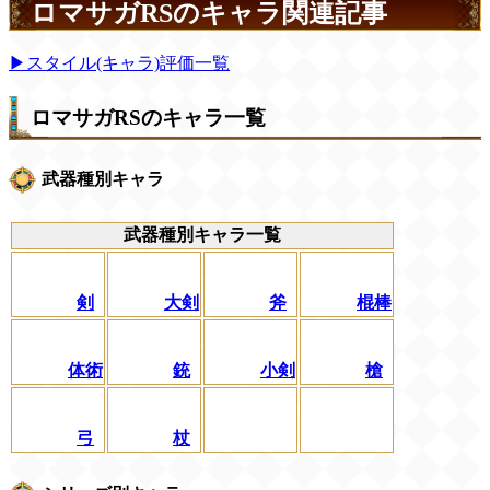
ロマサガRSのキャラ関連記事
▶スタイル(キャラ)評価一覧
ロマサガRSのキャラ一覧
武器種別キャラ
武器種別キャラ一覧
剣
大剣
斧
棍棒
体術
銃
小剣
槍
弓
杖