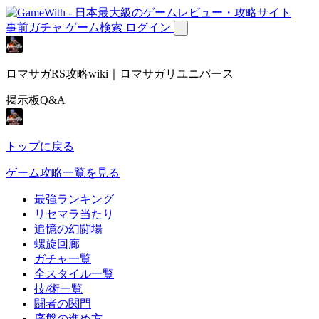
事前ガチャ
ゲーム検索
ログイン
ロマサガRS攻略wiki｜ロマサガリユニバース
掲示板Q&A
トップに戻る
ゲーム攻略一覧を見る
最強ランキング
リセマラ当たり
追憶の幻闘場
螺旋回廊
ガチャ一覧
全スタイル一覧
技/術一覧
闘者の関門
序盤の進め方