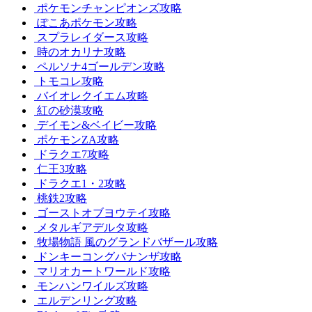
ポケモンチャンピオンズ攻略
ぽこあポケモン攻略
スプラレイダース攻略
時のオカリナ攻略
ペルソナ4ゴールデン攻略
トモコレ攻略
バイオレクイエム攻略
紅の砂漠攻略
デイモン&ベイビー攻略
ポケモンZA攻略
ドラクエ7攻略
仁王3攻略
ドラクエ1・2攻略
桃鉄2攻略
ゴーストオブヨウテイ攻略
メタルギアデルタ攻略
牧場物語 風のグランドバザール攻略
ドンキーコングバナンザ攻略
マリオカートワールド攻略
モンハンワイルズ攻略
エルデンリング攻略