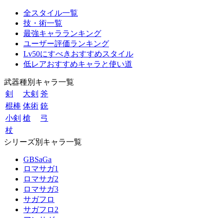
全スタイル一覧
技・術一覧
最強キャラランキング
ユーザー評価ランキング
Lv50にすべきおすすめスタイル
低レアおすすめキャラと使い道
武器種別キャラ一覧
剣
大剣
斧
棍棒
体術
銃
小剣
槍
弓
杖
シリーズ別キャラ一覧
GBSaGa
ロマサガ1
ロマサガ2
ロマサガ3
サガフロ
サガフロ2