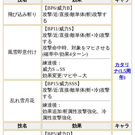
【BP6/威力B】
飛び込み斬り
攻撃/近/直接/敵単体(斬)攻撃す
る
【BP11/威力S】
攻撃/近/直接/敵単体(斬+冷)攻撃
する
攻撃命中時、対象をマヒさせる
風雪即意付け
(確率中/効果4ターン)
練達後：
カタリ
威力S→SS
ナ(1.5周
効果変更:マヒ中→大
年)
【BP15/威力SSS】
攻撃/近/直接/敵単体(斬+冷)攻撃
する
乱れ雪月花
練達後：
効果追加:斬属性攻撃強化、冷
属性攻撃強化
技名
効果
キャラ
【BP5/威力D】