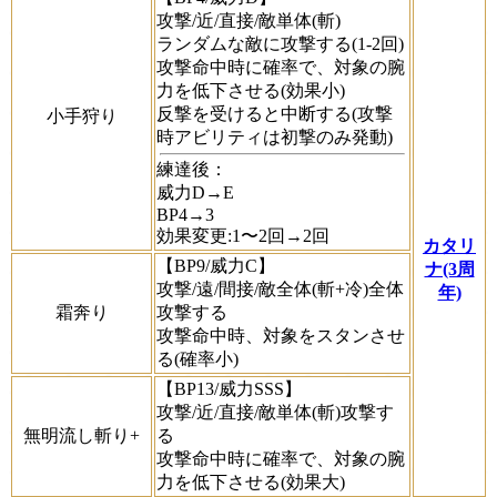
攻撃/近/直接/敵単体(斬)
ランダムな敵に攻撃する(1-2回)
攻撃命中時に確率で、対象の腕
力を低下させる(効果小)
反撃を受けると中断する(攻撃
小手狩り
時アビリティは初撃のみ発動)
練達後：
威力D→E
BP4→3
効果変更:1〜2回→2回
カタリ
【BP9/威力C】
ナ(3周
攻撃/遠/間接/敵全体(斬+冷)全体
年)
霜奔り
攻撃する
攻撃命中時、対象をスタンさせ
る(確率小)
【BP13/威力SSS】
攻撃/近/直接/敵単体(斬)攻撃す
無明流し斬り+
る
攻撃命中時に確率で、対象の腕
力を低下させる(効果大)