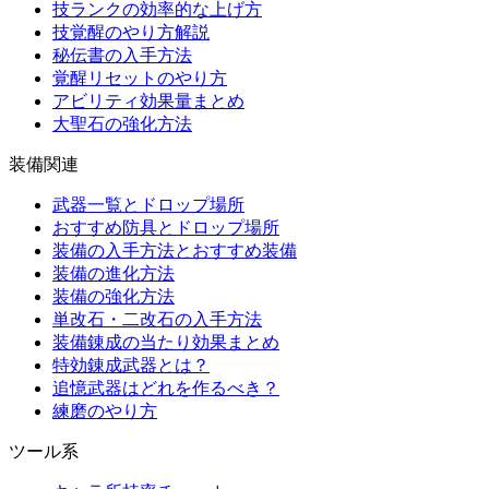
技ランクの効率的な上げ方
技覚醒のやり方解説
秘伝書の入手方法
覚醒リセットのやり方
アビリティ効果量まとめ
大聖石の強化方法
装備関連
武器一覧とドロップ場所
おすすめ防具とドロップ場所
装備の入手方法とおすすめ装備
装備の進化方法
装備の強化方法
単改石・二改石の入手方法
装備錬成の当たり効果まとめ
特効錬成武器とは？
追憶武器はどれを作るべき？
練磨のやり方
ツール系