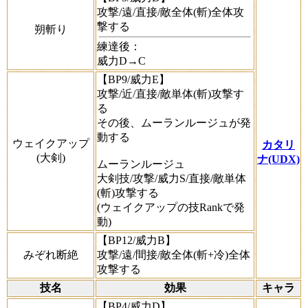
攻撃/遠/直接/敵全体(斬)全体攻
撃する
朔斬り
練達後：
威力D→C
【BP9/威力E】
攻撃/近/直接/敵単体(斬)攻撃す
る
その後、ムーランルージュが発
動する
ウェイクアップ
カタリ
(大剣)
ナ(UDX)
ムーランルージュ
大剣技/攻撃/威力S/直接/敵単体
(斬)攻撃する
(ウェイクアップの技Rankで発
動)
【BP12/威力B】
みぞれ断絶
攻撃/遠/間接/敵全体(斬+冷)全体
攻撃する
技名
効果
キャラ
【BP4/威力D】