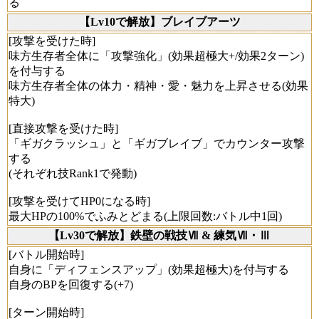
る
【Lv10で解放】ブレイブアーツ
[攻撃を受けた時]
味方生存者全体に「攻撃強化」(効果超極大+/効果2ターン)
を付与する
味方生存者全体の体力・精神・愛・魅力を上昇させる(効果
特大)
[直接攻撃を受けた時]
「ギガクラッシュ」と「ギガブレイブ」でカウンター攻撃
する
(それぞれ技Rank1で発動)
[攻撃を受けてHP0になる時]
最大HPの100%でふみとどまる(上限回数:バトル中1回)
【Lv30で解放】鉄壁の戦技Ⅶ & 練気Ⅶ・Ⅲ
[バトル開始時]
自身に「ディフェンスアップ」(効果超極大)を付与する
自身のBPを回復する(+7)
[ターン開始時]