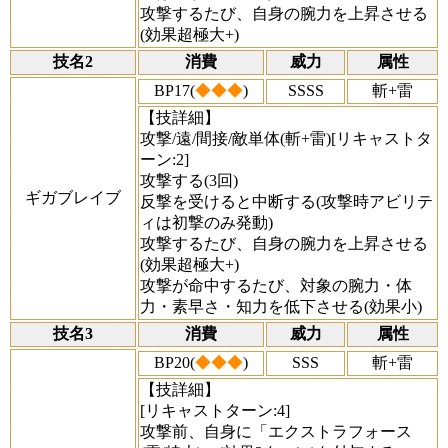
攻撃するたび、自身の腕力を上昇させる
(効果超極大+)
技名2
消費
威力
属性
BP17(
◆◆◆
)
SSSS
斬+雷
【技詳細】
攻撃/遠/間接/敵単体(斬+雷)[リキャストタ
ーン:2]
攻撃する(3回)
ギガブレイブ
反撃を受けると中断する(攻撃時アビリテ
ィは初撃のみ発動)
攻撃するたび、自身の腕力を上昇させる
(効果超極大+)
攻撃が命中するたび、対象の腕力・体
力・素早さ・知力を低下させる(効果小)
技名3
消費
威力
属性
BP20(
◆◆◆
)
SSS
斬+雷
【技詳細】
[リキャストターン:4]
攻撃前、自身に「エクストラフォース