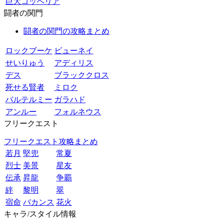
巨大コッペリア
闘者の関門
闘者の関門の攻略まとめ
ロックブーケ
ビューネイ
せいりゅう
アディリス
デス
ブラッククロス
死せる賢者
ミロク
バルテルミー
ガラハド
アンルー
フォルネウス
フリークエスト
フリークエスト攻略まとめ
若月
堅兜
常夏
烈士
美景
星友
伝承
昇龍
争覇
絆
黎明
翠
宿命
バカンス
花火
キャラ/スタイル情報