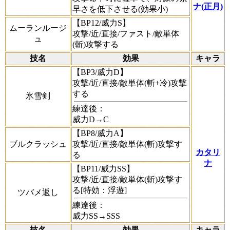
ナ(正月)
早さを低下させる(効果小)
【BP12/威力S】
ムーランルージ
攻撃/近/直接/ファスト/敵単体
ュ
(斬)攻撃する
技名
効果
キャラ
【BP3/威力D】
攻撃/近/直接/敵単体(斬+冷)攻撃
する
氷雪剣
練達後：
威力D→C
【BP8/威力A】
ブルクラッシュ
攻撃/近/直接/敵単体(斬)攻撃す
カタリ
る
ナ
【BP11/威力SS】
攻撃/近/直接/敵単体(斬)攻撃す
る[特効：浮遊]
ツバメ返し
練達後：
威力SS→SSS
技名
効果
キャラ