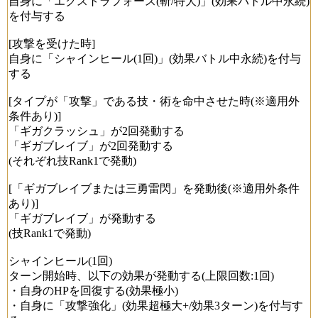
自身に「エクストラフォース(斬/特大)」(効果バトル中永続)
を付与する
[攻撃を受けた時]
自身に「シャインヒール(1回)」(効果バトル中永続)を付与
する
[タイプが「攻撃」である技・術を命中させた時(※適用外
条件あり)]
「ギガクラッシュ」が2回発動する
「ギガブレイブ」が2回発動する
(それぞれ技Rank1で発動)
[「ギガブレイブまたは三勇雷閃」を発動後(※適用外条件
あり)]
「ギガブレイブ」が発動する
(技Rank1で発動)
シャインヒール(1回)
ターン開始時、以下の効果が発動する(上限回数:1回)
・自身のHPを回復する(効果極小)
・自身に「攻撃強化」(効果超極大+/効果3ターン)を付与す