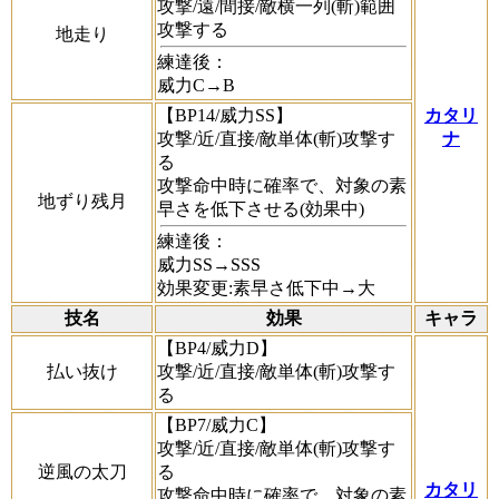
攻撃/遠/間接/敵横一列(斬)範囲
攻撃する
地走り
練達後：
威力C→B
【BP14/威力SS】
カタリ
攻撃/近/直接/敵単体(斬)攻撃す
ナ
る
攻撃命中時に確率で、対象の素
地ずり残月
早さを低下させる(効果中)
練達後：
威力SS→SSS
効果変更:素早さ低下中→大
技名
効果
キャラ
【BP4/威力D】
払い抜け
攻撃/近/直接/敵単体(斬)攻撃す
る
【BP7/威力C】
攻撃/近/直接/敵単体(斬)攻撃す
逆風の太刀
る
カタリ
攻撃命中時に確率で、対象の素