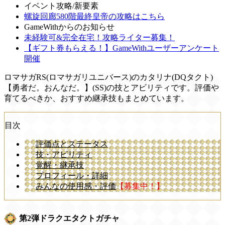
イベント攻略/新要素
螺旋回廊580階最終皇帝の攻略はこちら
GameWithからのお知らせ
未経験可&完全在宅！攻略ライター募集！
【ギフト券もらえる！】GameWithユーザーアンケート
開催
ロマサガRS(ロマサガリユニバース)のカタリナ(DQタクト)
【勇者だ。おんなだ。】(SS)の技とアビリティです。評価や
育てるべきか、おすすめ継承技もまとめています。
目次
評価点とステータス
技・アビリティ
覚醒・継承技
プロフィール・詳細
みんなの使用感・評価
【募集中！】
第2弾ドラクエタクトガチャ