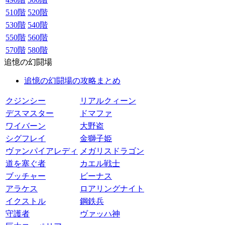
510階
520階
530階
540階
550階
560階
570階
580階
追憶の幻闘場
追憶の幻闘場の攻略まとめ
クジンシー
リアルクィーン
デスマスター
ドマファ
ワイバーン
大野盗
シグフレイ
金獅子姫
ヴァンパイアレディ
メガリスドラゴン
道を塞ぐ者
カエル戦士
ブッチャー
ビーナス
アラケス
ロアリングナイト
イクストル
鋼鉄兵
守護者
ヴァッハ神