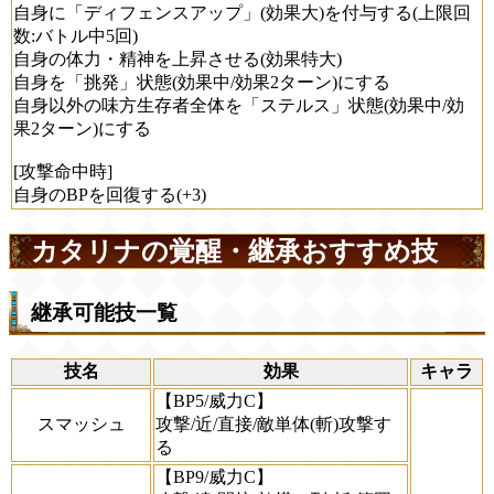
自身に「ディフェンスアップ」(効果大)を付与する(上限回
数:バトル中5回)
自身の体力・精神を上昇させる(効果特大)
自身を「挑発」状態(効果中/効果2ターン)にする
自身以外の味方生存者全体を「ステルス」状態(効果中/効
果2ターン)にする
[攻撃命中時]
自身のBPを回復する(+3)
カタリナの覚醒・継承おすすめ技
継承可能技一覧
技名
効果
キャラ
【BP5/威力C】
スマッシュ
攻撃/近/直接/敵単体(斬)攻撃す
る
【BP9/威力C】