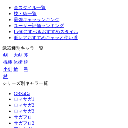
全スタイル一覧
技・術一覧
最強キャラランキング
ユーザー評価ランキング
Lv50にすべきおすすめスタイル
低レアおすすめキャラと使い道
武器種別キャラ一覧
剣
大剣
斧
棍棒
体術
銃
小剣
槍
弓
杖
シリーズ別キャラ一覧
GBSaGa
ロマサガ1
ロマサガ2
ロマサガ3
サガフロ
サガフロ2