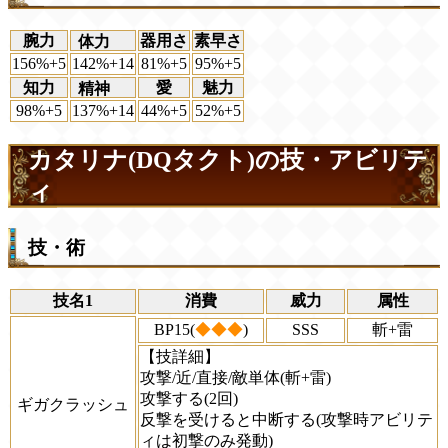
腕力
器用さ
素早さ
体力
156%+5
142%+14
81%+5
95%+5
知力
愛
魅力
精神
98%+5
137%+14
44%+5
52%+5
カタリナ(DQタクト)の技・アビリテ
ィ
技・術
技名1
消費
威力
属性
BP15(
◆◆◆
)
SSS
斬+雷
【技詳細】
攻撃/近/直接/敵単体(斬+雷)
攻撃する(2回)
ギガクラッシュ
反撃を受けると中断する(攻撃時アビリテ
ィは初撃のみ発動)