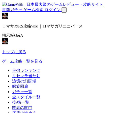
事前ガチャ
ゲーム検索
ログイン
ロマサガRS攻略wiki｜ロマサガリユニバース
掲示板Q&A
トップに戻る
ゲーム攻略一覧を見る
最強ランキング
リセマラ当たり
追憶の幻闘場
螺旋回廊
ガチャ一覧
全スタイル一覧
技/術一覧
闘者の関門
序盤の進め方