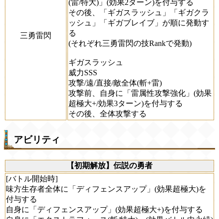
(雷/特大)」(効果2ターン)を付与する
その後、「ギガスラッシュ」「ギガクラ
ッシュ」「ギガブレイブ」が順に発動す
る
三勇雷閃
(それぞれ三勇雷閃の技Rankで発動)
ギガスラッシュ
威力SSS
攻撃/遠/直接/敵全体(斬+雷)
攻撃前、自身に「雷属性攻撃強化」(効果
超極大+/効果3ターン)を付与する
その後、全体攻撃する
アビリティ
【初期解放】伝説の勇者
[バトル開始時]
味方生存者全体に「ディフェンスアップ」(効果超極大)を
付与する
自身に「ディフェンスアップ」(効果超極大+)を付与する