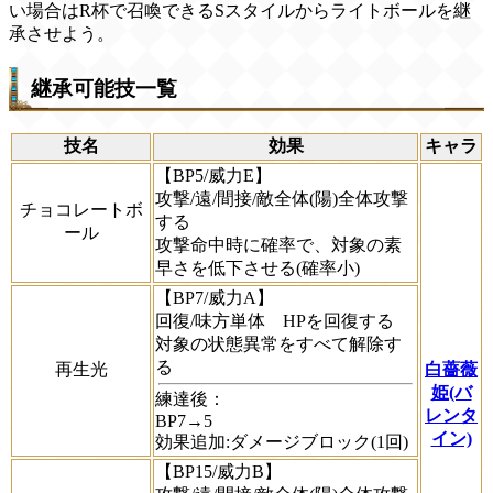
い場合はR杯で召喚できるSスタイルからライトボールを継
承させよう。
継承可能技一覧
技名
効果
キャラ
【BP5/威力E】
攻撃/遠/間接/敵全体(陽)全体攻撃
チョコレートボ
する
ール
攻撃命中時に確率で、対象の素
早さを低下させる(確率小)
【BP7/威力A】
回復/味方単体 HPを回復する
対象の状態異常をすべて解除す
る
再生光
白薔薇
姫(バ
練達後：
レンタ
BP7→5
イン)
効果追加:ダメージブロック(1回)
【BP15/威力B】