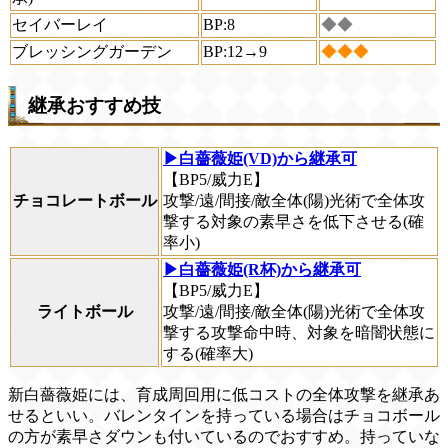
セイバーレイ
BP:8
◆◆
ブレッシングガーデン
BP:12→9
◆◆◆
継承おすすめ技
▶白薔薇姫(VD)から継承可
【BP5/威力E】
チョコレートボール
攻撃/遠/間接/敵全体(陽)光術で全体攻
撃する対象の素早さを低下させる(確
率小)
▶白薔薇姫(R杯)から継承可
【BP5/威力E】
ライトボール
攻撃/遠/間接/敵全体(陽)光術で全体攻
撃する攻撃命中時、対象を暗闇状態に
する(確率大)
新白薔薇姫には、育成周回用に低コストの全体攻撃を継承あ
せるといい。バレンタインを持っている場合はチョコボール
の方が素早さダウンも付いているのでおすすめ。持っていな