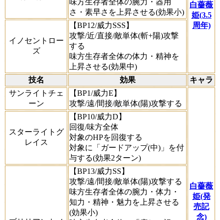
味方生存者全体の腕力・器用
白薔薇
さ・素早さを上昇させる(効果小)
姫(3.5
【BP12/威力SSS】
周年)
攻撃/近/直接/敵単体(斬+陽)攻撃
イノセントロー
する
ズ
味方生存者全体の体力・精神を
上昇させる(効果中)
技名
効果
キャラ
サンライトチェ
【BP1/威力E】
ーン
攻撃/遠/間接/敵単体(陽)攻撃する
【BP10/威力D】
回復/味方全体
スターライトグ
対象のHPを回復する
レイス
対象に「ガードアップ(中)」を付
与する(効果2ターン)
【BP13/威力SS】
攻撃/遠/間接/敵単体(陽)攻撃する
白薔薇
味方生存者全体の腕力・体力・
姫(発
知力・精神・魅力を上昇させる
売記
(効果小)
念)