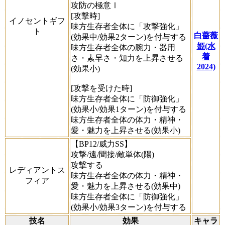
攻防の極意Ⅰ
[攻撃時]
イノセントギフ
味方生存者全体に「攻撃強化」
ト
白薔薇
(効果中/効果2ターン)を付与する
姫(水
味方生存者全体の腕力・器用
着
さ・素早さ・知力を上昇させる
2024)
(効果小)
[攻撃を受けた時]
味方生存者全体に「防御強化」
(効果小/効果1ターン)を付与する
味方生存者全体の体力・精神・
愛・魅力を上昇させる(効果小)
【BP12/威力SS】
攻撃/遠/間接/敵単体(陽)
攻撃する
レディアントス
味方生存者全体の体力・精神・
フィア
愛・魅力を上昇させる(効果中)
味方生存者全体に「防御強化」
(効果小/効果3ターン)を付与する
技名
効果
キャラ