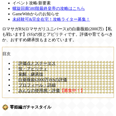
イベント攻略/新要素
螺旋回廊580階最終皇帝の攻略はこちら
GameWithからのお知らせ
未経験可&完全在宅！攻略ライター募集！
ロマサガRS(ロマサガリユニバース)の白薔薇姫(2000万)【私
も戦います】(SS)の技とアビリティです。評価や育てるべき
か、おすすめ継承技もまとめています。
目次
評価点とステータス
技・アビリティ
覚醒・継承技
白薔薇姫(2000万)SSの評価
プロフィール・詳細
みんなの使用感・評価
【募集中！】
零姫編ガチャスタイル