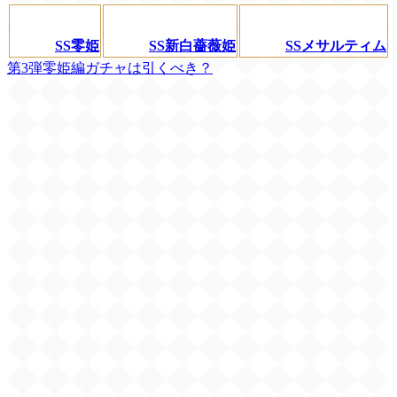
SS零姫
SS新白薔薇姫
SSメサルティム
第3弾零姫編ガチャは引くべき？