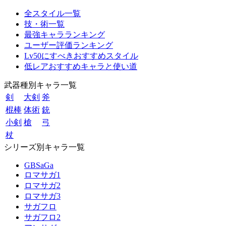
全スタイル一覧
技・術一覧
最強キャラランキング
ユーザー評価ランキング
Lv50にすべきおすすめスタイル
低レアおすすめキャラと使い道
武器種別キャラ一覧
剣
大剣
斧
棍棒
体術
銃
小剣
槍
弓
杖
シリーズ別キャラ一覧
GBSaGa
ロマサガ1
ロマサガ2
ロマサガ3
サガフロ
サガフロ2