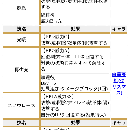
攻撃/遠/間接/敵全体(陽)全体攻撃
する
超風
練達後：
威力B→A
技名
効果
キャラ
【BP3/威力C】
光暖
攻撃/遠/間接/敵単体(陽)攻撃する
【BP7/威力A】
回復/味方単体 HPを回復する
対象の状態異常をすべて解除す
る
再生光
白薔薇
練達後：
姫(ク
BP7→5
リスマ
効果追加:ダメージブロック(1回)
ス)
【BP12/威力SS】
攻撃/遠/間接/ディレイ/敵単体(陽)
スノウローズ
攻撃する
自身のHPを回復する(効果特大)
技名
効果
キャラ