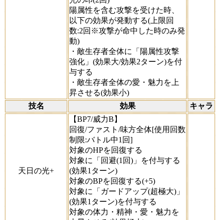
陽属性を含む攻撃を受けた時、
以下の効果が発動する(上限回
数:2回※攻撃が命中した時のみ発
動)
・敵生存者全体に「陽属性攻撃
強化」(効果大/効果2ターン)を付
与する
・敵生存者全体の愛・魅力を上
昇させる(効果小)
技名
効果
キャラ
【BP7/威力B】
回復/ファスト/味方全体[使用回数
制限:バトル中1回]
対象のHPを回復する
対象に「回避(1回)」を付与する
天日の光+
(効果1ターン)
対象のBPを回復する(+5)
対象に「ガードアップ(超極大)」
(効果1ターン)を付与する
対象の体力・精神・愛・魅力を