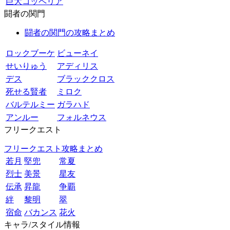
巨大コッペリア
闘者の関門
闘者の関門の攻略まとめ
ロックブーケ
ビューネイ
せいりゅう
アディリス
デス
ブラッククロス
死せる賢者
ミロク
バルテルミー
ガラハド
アンルー
フォルネウス
フリークエスト
フリークエスト攻略まとめ
若月
堅兜
常夏
烈士
美景
星友
伝承
昇龍
争覇
絆
黎明
翠
宿命
バカンス
花火
キャラ/スタイル情報