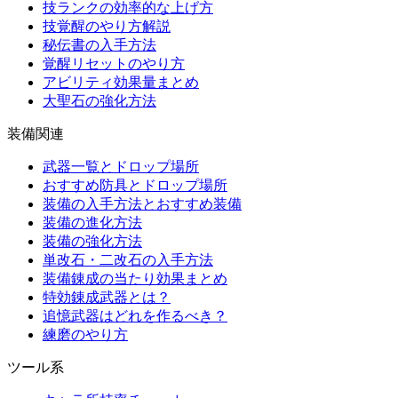
技ランクの効率的な上げ方
技覚醒のやり方解説
秘伝書の入手方法
覚醒リセットのやり方
アビリティ効果量まとめ
大聖石の強化方法
装備関連
武器一覧とドロップ場所
おすすめ防具とドロップ場所
装備の入手方法とおすすめ装備
装備の進化方法
装備の強化方法
単改石・二改石の入手方法
装備錬成の当たり効果まとめ
特効錬成武器とは？
追憶武器はどれを作るべき？
練磨のやり方
ツール系