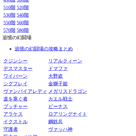
510階
520階
530階
540階
550階
560階
570階
580階
追憶の幻闘場
追憶の幻闘場の攻略まとめ
クジンシー
リアルクィーン
デスマスター
ドマファ
ワイバーン
大野盗
シグフレイ
金獅子姫
ヴァンパイアレディ
メガリスドラゴン
道を塞ぐ者
カエル戦士
ブッチャー
ビーナス
アラケス
ロアリングナイト
イクストル
鋼鉄兵
守護者
ヴァッハ神