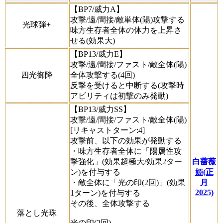
【BP7/威力A】
攻撃/遠/間接/敵単体(陽)攻撃する
光球弾+
味方生存者全体の体力を上昇さ
せる(効果大)
【BP13/威力E】
攻撃/遠/間接/ファスト/敵全体(陽)
四光御降
全体攻撃する(4回)
反撃を受けると中断する(攻撃時
アビリティは初撃のみ発動)
【BP13/威力SS】
攻撃/遠/間接/ファスト/敵全体(陽)
[リキャストターン:4]
攻撃前、以下の効果が発動する
・味方生存者全体に「陽属性攻
撃強化」(効果超極大/効果2ター
白薔薇
ン)を付与する
姫(正
・敵全体に「光の印(2回)」(効果
月
2025)
1ターン)を付与する
その後、全体攻撃する
落とし光珠
光の印(2回)