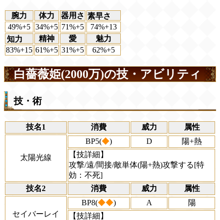
腕力
体力
器用さ
素早さ
49%+5
34%+5
71%+5
74%+13
精神
愛
魅力
知力
83%+15
61%+5
31%+5
62%+5
白薔薇姫(2000万)の技・アビリティ
技・術
技名1
消費
威力
属性
BP5(
◆
)
D
陽+熱
【技詳細】
太陽光線
攻撃/遠/間接/敵単体(陽+熱)攻撃する[特
効：不死]
技名2
消費
威力
属性
BP8(
◆◆
)
A
陽
セイバーレイ
【技詳細】