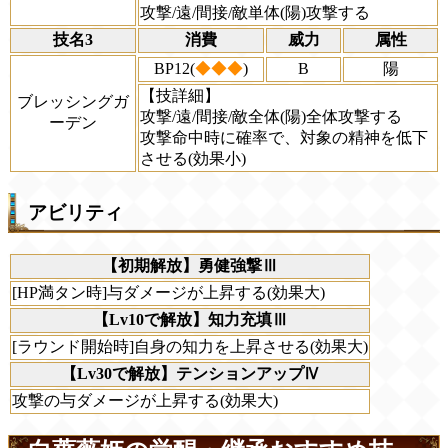
攻撃/遠/間接/敵単体(陽)攻撃する
技名3
消費
威力
属性
BP12(
◆◆◆
)
B
陽
【技詳細】
ブレッシングガ
攻撃/遠/間接/敵全体(陽)全体攻撃する
ーデン
攻撃命中時に確率で、対象の精神を低下
させる(効果小)
アビリティ
【初期解放】勇健強撃Ⅲ
[HP満タン時]与ダメージが上昇する(効果大)
【Lv10で解放】知力充填Ⅲ
[ラウンド開始時]自身の知力を上昇させる(効果大)
【Lv30で解放】テンションアップⅣ
攻撃の与ダメージが上昇する(効果大)