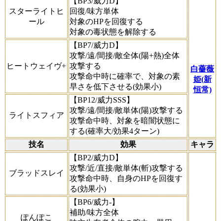
【BP3/威力D】
スターライトヒ
回復/味方単体
ール
対象のHPを回復する
対象の毒状態を解除する
【BP7/威力D】
攻撃/遠/間接/敵全体(陽+熱)全体
ヒートウェイヴ+
攻撃する
白薔薇
攻撃命中時に確率で、対象の素
姫(新
早さを低下させる(効果小)
恒常)
【BP12/威力SSS】
攻撃/遠/間接/敵単体(陽)攻撃する
ライトスフィア
攻撃命中時、対象を暗闇状態に
する(確率大/効果4ターン)
技名
効果
キャラ
【BP2/威力D】
攻撃/近/直接/敵単体(斬)攻撃する
ブラッドスレイ
攻撃命中時、自身のHPを回復す
る(効果小)
【BP6/威力-】
補助/味方全体
ぽんぽこ