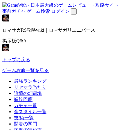
事前ガチャ
ゲーム検索
ログイン
ロマサガRS攻略wiki｜ロマサガリユニバース
掲示板Q&A
トップに戻る
ゲーム攻略一覧を見る
最強ランキング
リセマラ当たり
追憶の幻闘場
螺旋回廊
ガチャ一覧
全スタイル一覧
技/術一覧
闘者の関門
序盤の進め方