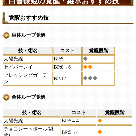
白薔薇姫の覚醒・継承おすすめ技
覚醒おすすめ技
単体ループ覚醒
技・術名
コスト
覚醒段階
太陽光線
BP:5
◆
セイバーレイ
BP:8→6
◆◆
ブレッシングガーデ
◆◆◆
BP:12
ン
全体ループ覚醒
技・術名
コスト
覚醒段階
太陽光線
BP:5→4
◆
チョコレートボール(継
◆
BP:5→4
承)