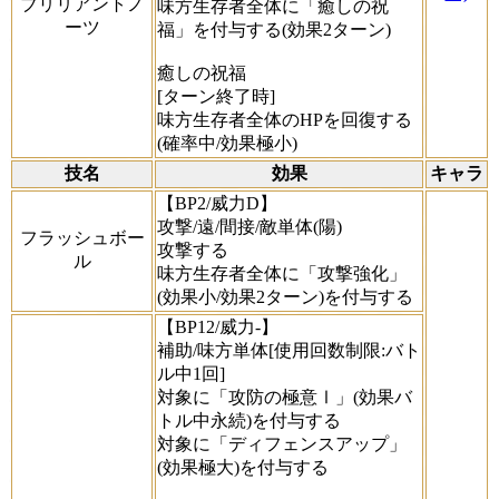
ブリリアントノ
味方生存者全体に「癒しの祝
ーツ
福」を付与する(効果2ターン)
癒しの祝福
[ターン終了時]
味方生存者全体のHPを回復する
(確率中/効果極小)
技名
効果
キャラ
【BP2/威力D】
攻撃/遠/間接/敵単体(陽)
フラッシュボー
攻撃する
ル
味方生存者全体に「攻撃強化」
(効果小/効果2ターン)を付与する
【BP12/威力-】
補助/味方単体[使用回数制限:バト
ル中1回]
対象に「攻防の極意Ⅰ」(効果バ
トル中永続)を付与する
対象に「ディフェンスアップ」
(効果極大)を付与する