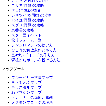
アカマツ(再戦)の攻略
ネリネ(再戦)の攻略
タロ(再戦)の攻略
カキツバタ(再戦)の攻略
ゼイユ(再戦)の攻略
スグリ(再戦)の攻略
裏番長の攻略
スター団イベント
投球フォーム一覧
シンクロマシンの使い方
ひこうの解放条件とやり方
星4サンドイッチの作り方
背後からボールを投げる方法
マップツール
ブルーベリー学園マップ
そらをとぶマップ
テラスタルマップ
わざマシンマップ
トレーナーの場所と報酬
メタモンブロックの場所