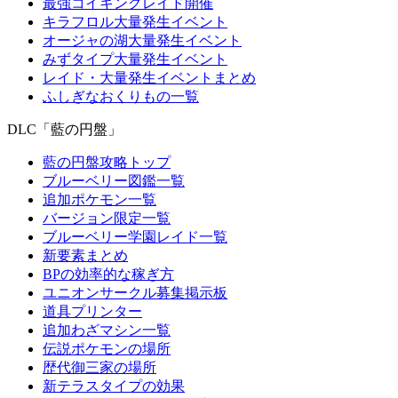
最強コイキングレイド開催
キラフロル大量発生イベント
オージャの湖大量発生イベント
みずタイプ大量発生イベント
レイド・大量発生イベントまとめ
ふしぎなおくりもの一覧
DLC「藍の円盤」
藍の円盤攻略トップ
ブルーベリー図鑑一覧
追加ポケモン一覧
バージョン限定一覧
ブルーベリー学園レイド一覧
新要素まとめ
BPの効率的な稼ぎ方
ユニオンサークル募集掲示板
道具プリンター
追加わざマシン一覧
伝説ポケモンの場所
歴代御三家の場所
新テラスタイプの効果