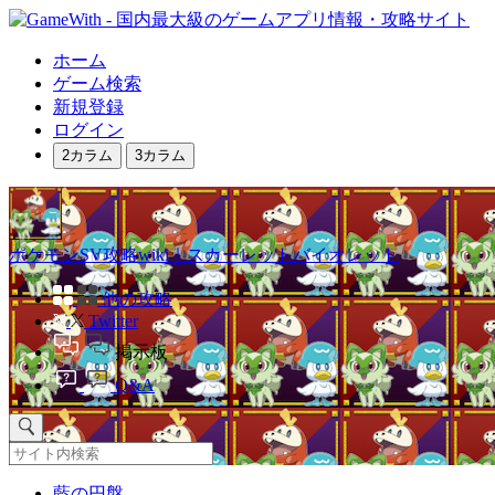
ホーム
ゲーム検索
新規登録
ログイン
2カラム
3カラム
ポケモンSV攻略wiki｜スカーレットバイオレット
他の攻略
Twitter
掲示板
Q&A
藍の円盤