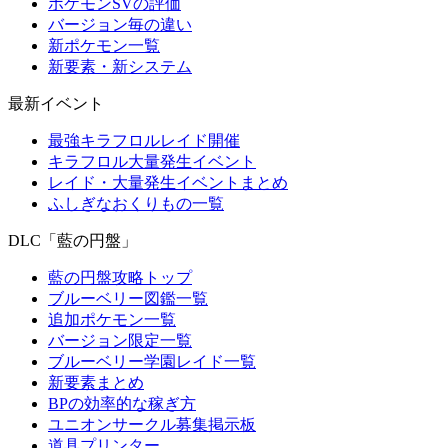
ポケモンSVの評価
バージョン毎の違い
新ポケモン一覧
新要素・新システム
最新イベント
最強キラフロルレイド開催
キラフロル大量発生イベント
レイド・大量発生イベントまとめ
ふしぎなおくりもの一覧
DLC「藍の円盤」
藍の円盤攻略トップ
ブルーベリー図鑑一覧
追加ポケモン一覧
バージョン限定一覧
ブルーベリー学園レイド一覧
新要素まとめ
BPの効率的な稼ぎ方
ユニオンサークル募集掲示板
道具プリンター