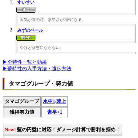
すいすい
天気が雨の時、素早さが2倍になる。
みずのベール
やけど状態にならない。
▶全特性一覧と効果
▶夢特性の入手方法・遺伝方法
タマゴグループ・努力値
タマゴグループ
水中1
/
陸上
獲得努力値
素早+1
New!
藍の円盤に対応！ダメージ計算で勝利を掴め！