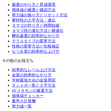
厳選のやり方と育成環境
個体値の厳選と確認方法
努力値の振り方とリセット方法
夢特性の入手方法・遺伝
タマゴの作り方と時間短縮
タマゴ技の遺伝方法と横遺伝
孵化厳選の効率的なやり方
テラスタイプの変更方法
性格の変更方法と性格補正
なつき度の効率的な上げ方
その他のお役立ち
効率的なレベル上げ方法
金策の効率的なやり方
学校最強大会の金策周回
オシャボ一覧と入手方法
6Vメタモンの厳選方法
個体値チェッカー
素早さ計算機
努力値一覧