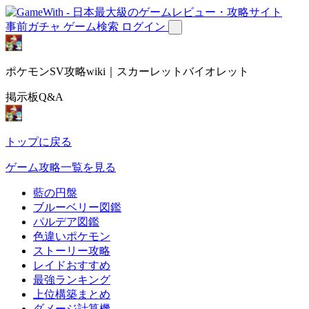
事前ガチャ
ゲーム検索
ログイン
ポケモンSV攻略wiki｜スカーレットバイオレット
掲示板Q&A
トップに戻る
ゲーム攻略一覧を見る
藍の円盤
ブルーベリー図鑑
パルデア図鑑
色違いポケモン
ストーリー攻略
レイドおすすめ
最強ランキング
上位構築まとめ
ダメージ計算機