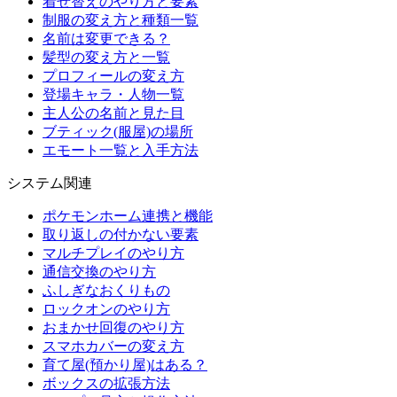
着せ替えのやり方と要素
制服の変え方と種類一覧
名前は変更できる？
髪型の変え方と一覧
プロフィールの変え方
登場キャラ・人物一覧
主人公の名前と見た目
ブティック(服屋)の場所
エモート一覧と入手方法
システム関連
ポケモンホーム連携と機能
取り返しの付かない要素
マルチプレイのやり方
通信交換のやり方
ふしぎなおくりもの
ロックオンのやり方
おまかせ回復のやり方
スマホカバーの変え方
育て屋(預かり屋)はある？
ボックスの拡張方法