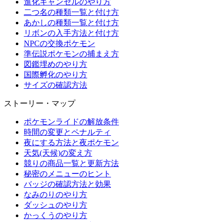
進化キャンセルのやり方
二つ名の種類一覧と付け方
あかしの種類一覧と付け方
リボンの入手方法と付け方
NPCの交換ポケモン
準伝説ポケモンの捕まえ方
図鑑埋めのやり方
国際孵化のやり方
サイズの確認方法
ストーリー・マップ
ポケモンライドの解放条件
時間の変更とペナルティ
夜にする方法と夜ポケモン
天気(天候)の変え方
競りの商品一覧と更新方法
秘密のメニューのヒント
バッジの確認方法と効果
なみのりのやり方
ダッシュのやり方
かっくうのやり方