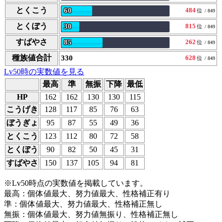
とくこう
484
60
位
/ 849
とくぼう
815
30
位
/ 849
すばやさ
262
85
位
/ 849
種族値合計
330
628
位
/ 849
Lv50時の実数値を見る
最高
準
無振
下降
最低
HP
162
162
130
130
115
こうげき
128
117
85
76
63
ぼうぎょ
95
87
55
49
36
とくこう
123
112
80
72
58
とくぼう
90
82
50
45
31
すばやさ
150
137
105
94
81
※Lv50時点の実数値を掲載しています。
最高：個体値最大、努力値最大、性格補正有り
準：個体値最大、努力値最大、性格補正無し
無振：個体値最大、努力値無振り、性格補正無し