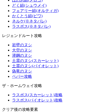
ほのお組(メロコ)
どく組(シュウメイ)
フェアリー組(オルティガ)
かくとう組(ビワ)
ネルケ(※ネタバレ)
ラスボス(※ネタバレ)
レジェンドルート攻略
岩壁のヌシ
大空のヌシ
潜鋼のヌシ
土震のヌシ(スカーレット)
土震のヌシ(バイオレット)
偽竜のヌシ
ペパー攻略
ザ・ホームウェイ攻略
ラスボス(スカーレット)攻略
ラスボス(バイオレット)攻略
クリア後の攻略要素