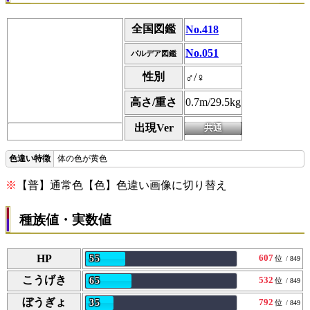
全国図鑑
No.418
No.051
パルデア図鑑
性別
♂/♀
高さ/重さ
0.7m/29.5kg
出現Ver
体の色が黄色
※
【普】通常色【色】色違い画像に切り替え
種族値・実数値
HP
607
55
位
/ 849
こうげき
532
65
位
/ 849
ぼうぎょ
792
35
位
/ 849