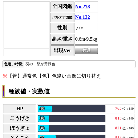
全国図鑑
No.278
No.132
パルデア図鑑
性別
♂/♀
高さ/重さ
0.6m/9.5kg
出現Ver
羽の一部が黄緑色
※
【普】通常色【色】色違い画像に切り替え
種族値・実数値
HP
765
40
位
/ 849
こうげき
813
30
位
/ 849
ぼうぎょ
821
30
位
/ 849
とくこう
554
位