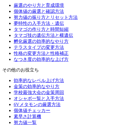
厳選のやり方と育成環境
個体値の厳選と確認方法
努力値の振り方とリセット方法
夢特性の入手方法・遺伝
タマゴの作り方と時間短縮
タマゴ技の遺伝方法と横遺伝
孵化厳選の効率的なやり方
テラスタイプの変更方法
性格の変更方法と性格補正
なつき度の効率的な上げ方
その他のお役立ち
効率的なレベル上げ方法
金策の効率的なやり方
学校最強大会の金策周回
オシャボ一覧と入手方法
6Vメタモンの厳選方法
個体値チェッカー
素早さ計算機
努力値一覧