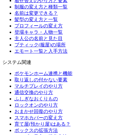
着せ替えのやり方と要素
制服の変え方と種類一覧
名前は変更できる？
髪型の変え方と一覧
プロフィールの変え方
登場キャラ・人物一覧
主人公の名前と見た目
ブティック(服屋)の場所
エモート一覧と入手方法
システム関連
ポケモンホーム連携と機能
取り返しの付かない要素
マルチプレイのやり方
通信交換のやり方
ふしぎなおくりもの
ロックオンのやり方
おまかせ回復のやり方
スマホカバーの変え方
育て屋(預かり屋)はある？
ボックスの拡張方法