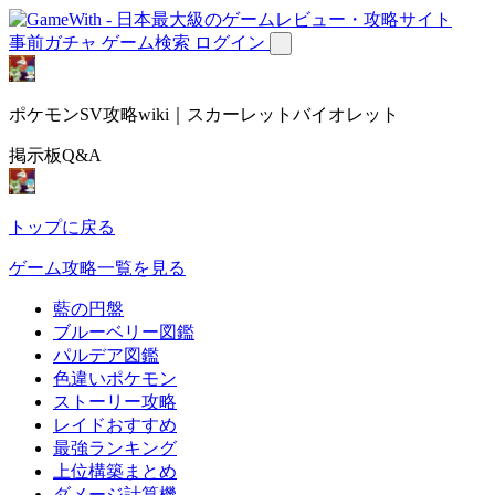
事前ガチャ
ゲーム検索
ログイン
ポケモンSV攻略wiki｜スカーレットバイオレット
掲示板Q&A
トップに戻る
ゲーム攻略一覧を見る
藍の円盤
ブルーベリー図鑑
パルデア図鑑
色違いポケモン
ストーリー攻略
レイドおすすめ
最強ランキング
上位構築まとめ
ダメージ計算機