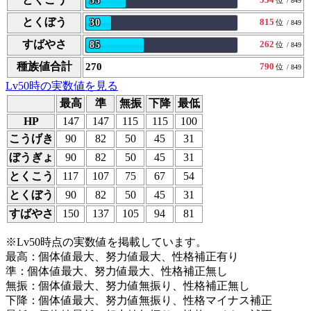
55
/ 849
とくぼう
815
30
位
/ 849
すばやさ
262
85
位
/ 849
種族値合計
270
790
位
/ 849
Lv50時の実数値を見る
最高
準
無振
下降
最低
HP
147
147
115
115
100
こうげき
90
82
50
45
31
ぼうぎょ
90
82
50
45
31
とくこう
117
107
75
67
54
とくぼう
90
82
50
45
31
すばやさ
150
137
105
94
81
※Lv50時点の実数値を掲載しています。
最高：個体値最大、努力値最大、性格補正有り
準：個体値最大、努力値最大、性格補正無し
無振：個体値最大、努力値無振り、性格補正無し
下降：個体値最大、努力値無振り、性格マイナス補正