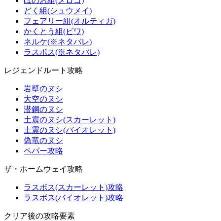
ほのお組(メロコ)
どく組(シュウメイ)
フェアリー組(オルティガ)
かくとう組(ビワ)
ネルケ(※ネタバレ)
ラスボス(※ネタバレ)
レジェンドルート攻略
岩壁のヌシ
大空のヌシ
潜鋼のヌシ
土震のヌシ(スカーレット)
土震のヌシ(バイオレット)
偽竜のヌシ
ペパー攻略
ザ・ホームウェイ攻略
ラスボス(スカーレット)攻略
ラスボス(バイオレット)攻略
クリア後の攻略要素