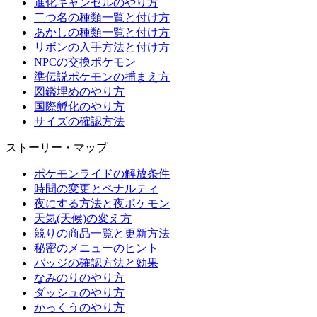
進化キャンセルのやり方
二つ名の種類一覧と付け方
あかしの種類一覧と付け方
リボンの入手方法と付け方
NPCの交換ポケモン
準伝説ポケモンの捕まえ方
図鑑埋めのやり方
国際孵化のやり方
サイズの確認方法
ストーリー・マップ
ポケモンライドの解放条件
時間の変更とペナルティ
夜にする方法と夜ポケモン
天気(天候)の変え方
競りの商品一覧と更新方法
秘密のメニューのヒント
バッジの確認方法と効果
なみのりのやり方
ダッシュのやり方
かっくうのやり方