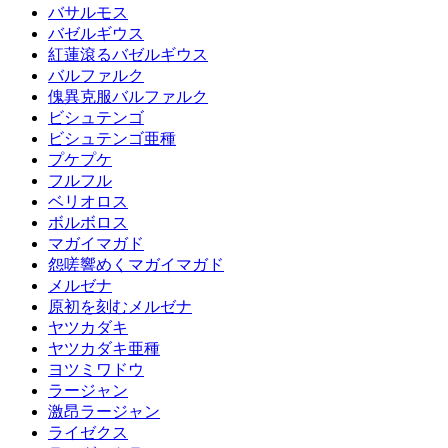
バサルモス
バゼルギウス
紅蓮滾るバゼルギウス
バルファルク
傀異克服バルファルク
ビシュテンゴ
ビシュテンゴ亜種
プケプケ
フルフル
ベリオロス
ボルボロス
マガイマガド
怨嗟響めくマガイマガド
メルゼナ
原初を刻むメルゼナ
ヤツカダキ
ヤツカダキ亜種
ヨツミワドウ
ラージャン
激昂ラージャン
ライゼクス