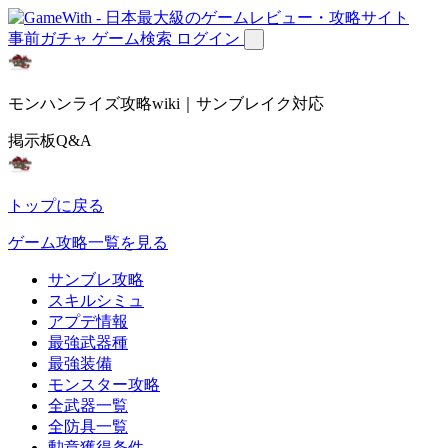
事前ガチャ
ゲーム検索
ログイン
モンハンライズ攻略wiki｜サンブレイク対応
掲示板Q&A
トップに戻る
ゲーム攻略一覧を見る
サンブレ攻略
スキルシミュ
アプデ情報
最強武器種
最強装備
モンスター攻略
全武器一覧
全防具一覧
勲章獲得条件