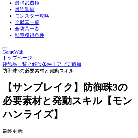
最強武器種
最強装備
モンスター攻略
全武器一覧
全防具一覧
勲章獲得条件
GameWith
トップページ
装飾品一覧と解放条件｜アプデ追加
防御珠3の必要素材と発動スキル
【サンブレイク】防御珠3の
必要素材と発動スキル【モン
ハンライズ】
最終更新: