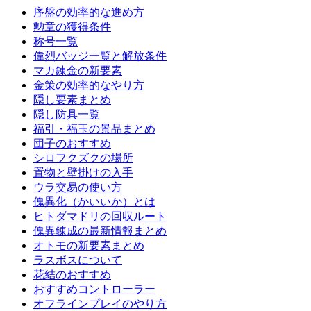
序盤の効率的な進め方
勲章の獲得条件
称号一覧
偉烈バッジ一覧と解放条件
マカ錬金の新要素
金策の効率的なやり方
隠し要素まとめ
隠し防具一覧
福引・福玉の景品まとめ
団子のおすすめ
シロフクズクの場所
置物と壁掛けの入手
ウラ交易の使い方
傀異化（かいいか）とは
ヒトダマドリの回収ルート
傀異錬成の最新情報まとめ
オトモの新要素まとめ
ラスボスについて
花結のおすすめ
おすすめコントローラー
オフラインプレイのやり方