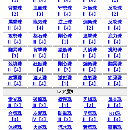
【1】
Ⅱ【4】
Ⅱ【4】
Ⅱ【4】
【2】
背撃珠
血氣珠
守勢珠
巧緻珠
反攻珠
【2】
【3】
Ⅱ【4】
Ⅱ【4】
【2】
属撃珠
龍気珠
逆上珠
煽衛珠
反攻珠
Ⅱ【4】
【4】
Ⅱ【4】
【2】
Ⅱ【4】
攻勢珠
盤石珠
剛心珠
連撃珠
底力珠
Ⅱ【4】
Ⅲ【4】
【1】
Ⅱ【4】
Ⅱ【4】
翻異珠
背撃珠
緩衝珠
刃鱗珠
挑戦珠
【3】
Ⅱ【4】
【1】
Ⅱ【4】
Ⅱ【4】
装填珠
狂蝕珠
剛心珠
煽衛珠
翻異珠
Ⅱ【4】
【4】
Ⅱ【3】
Ⅱ【4】
Ⅱ【4】
攻撃珠
達人珠
激励珠
血氣珠
節弾珠
Ⅱ【4】
Ⅱ【4】
【1】
Ⅱ【4】
Ⅱ【4】
レア度9
雷光珠
破龍珠
壁翔珠
刃鱗珠
属会珠
Ⅲ【3】
Ⅲ【3】
【1】
【2】
Ⅱ【4】
合気珠
友愛珠
防御珠
早気珠
KO珠
【3】
Ⅳ【4】
Ⅲ【3】
Ⅱ【4】
Ⅱ【4】
体術珠
火炎珠
流水珠
奪気珠
研磨珠