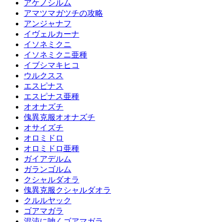
アケノシルム
アマツマガツチの攻略
アンジャナフ
イヴェルカーナ
イソネミクニ
イソネミクニ亜種
イブシマキヒコ
ウルクスス
エスピナス
エスピナス亜種
オオナズチ
傀異克服オオナズチ
オサイズチ
オロミドロ
オロミドロ亜種
ガイアデルム
ガランゴルム
クシャルダオラ
傀異克服クシャルダオラ
クルルヤック
ゴアマガラ
混沌に呻くゴアマガラ