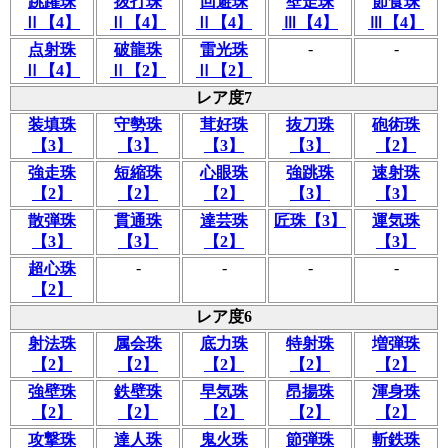
跳躍珠
抜打珠
回避珠
壁走珠
節食珠
Ⅱ【4】
Ⅱ【4】
Ⅱ【4】
Ⅲ【4】
Ⅲ【4】
-
-
点射珠
破龍珠
雷光珠
Ⅱ【4】
Ⅱ【2】
Ⅱ【2】
レア度7
装填珠
守勢珠
茸好珠
抜刀珠
砲術珠
【3】
【3】
【3】
【3】
【2】
強走珠
短縮珠
心眼珠
強跳珠
速射珠
【2】
【2】
【2】
【3】
【3】
散弾珠
貫通珠
達芸珠
匠珠【3】
運気珠
【3】
【3】
【2】
【3】
-
-
-
-
超心珠
【2】
レア度6
射法珠
属会珠
底力珠
特射珠
増弾珠
【2】
【2】
【2】
【2】
【2】
強壁珠
鉄壁珠
早気珠
昂揚珠
渾身珠
【2】
【2】
【2】
【2】
【2】
攻撃珠
達人珠
鬼火珠
節弾珠
斬鉄珠