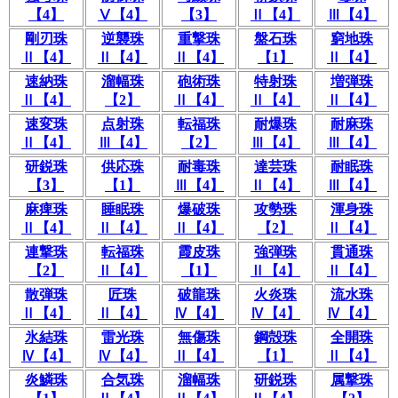
【4】
Ⅴ【4】
【3】
Ⅱ【4】
Ⅲ【4】
剛刃珠
逆襲珠
重撃珠
盤石珠
窮地珠
Ⅱ【4】
Ⅱ【4】
Ⅱ【4】
【1】
Ⅱ【4】
速納珠
溜幅珠
砲術珠
特射珠
増弾珠
Ⅱ【4】
【2】
Ⅱ【4】
Ⅱ【4】
Ⅱ【4】
速変珠
点射珠
転福珠
耐爆珠
耐麻珠
Ⅱ【4】
Ⅲ【4】
【2】
Ⅲ【4】
Ⅲ【4】
研鋭珠
供応珠
耐毒珠
達芸珠
耐眠珠
【3】
【1】
Ⅲ【4】
Ⅱ【4】
Ⅲ【4】
麻痺珠
睡眠珠
爆破珠
攻勢珠
渾身珠
Ⅱ【4】
Ⅱ【4】
Ⅱ【4】
【2】
Ⅱ【4】
連撃珠
転福珠
霞皮珠
強弾珠
貫通珠
【2】
Ⅱ【4】
【1】
Ⅱ【4】
Ⅱ【4】
散弾珠
匠珠
破龍珠
火炎珠
流水珠
Ⅱ【4】
Ⅱ【4】
Ⅳ【4】
Ⅳ【4】
Ⅳ【4】
氷結珠
雷光珠
無傷珠
鋼殻珠
全開珠
Ⅳ【4】
Ⅳ【4】
Ⅱ【4】
【1】
Ⅱ【4】
炎鱗珠
合気珠
溜幅珠
研鋭珠
属撃珠