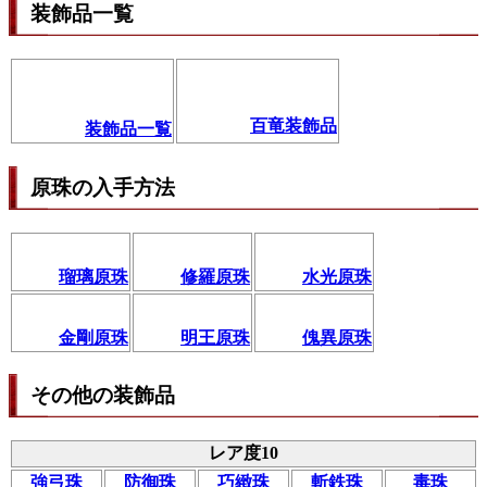
装飾品一覧
百竜装飾品
装飾品一覧
原珠の入手方法
瑠璃原珠
修羅原珠
水光原珠
金剛原珠
明王原珠
傀異原珠
その他の装飾品
レア度10
強弓珠
防御珠
巧緻珠
斬鉄珠
毒珠