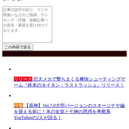
ゲームを探す
リリース
巨大メカで撃ちまくる爽快シューティングゲ
ーム『終末のタイタン：ラストラッシュ』リリース！
特集
【原神】Ver.7.0大型バージョンのスネージナヤ編
を迎える前に！氷の女皇と七神の思惑を考察系
YouTuberの2人が語る！