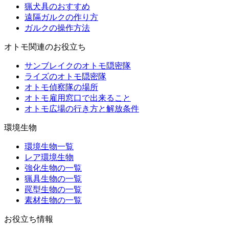
猟犬具のおすすめ
遠隔ガルクの作り方
ガルクの操作方法
オトモ関連のお役立ち
サンブレイクのオトモ隠密隊
ライズのオトモ隠密隊
オトモ偵察隊の場所
オトモ雇用窓口で出来ること
オトモ広場の行き方と解放条件
環境生物
環境生物一覧
レア環境生物
強化生物の一覧
猟具生物の一覧
罠型生物の一覧
素材生物の一覧
お役立ち情報