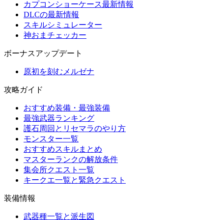
カプコンショーケース最新情報
DLCの最新情報
スキルシミュレーター
神おまチェッカー
ボーナスアップデート
原初を刻むメルゼナ
攻略ガイド
おすすめ装備・最強装備
最強武器ランキング
護石周回とリセマラのやり方
モンスター一覧
おすすめスキルまとめ
マスターランクの解放条件
集会所クエスト一覧
キークエ一覧と緊急クエスト
装備情報
武器種一覧と派生図