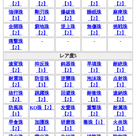
【2】
【2】
【3】
【2】
【2】
強弾珠
剛刃珠
爆破珠
睡眠珠
麻痺珠
【3】
【2】
【2】
【2】
【2】
全開珠
窮地珠
逆上珠
無傷珠
挑戦珠
【2】
【2】
【2】
【2】
【2】
-
-
-
-
痛撃珠
【2】
レア度5
速変珠
抑反珠
鈍器珠
早填珠
耐絶珠
【2】
【1】
【2】
【1】
【1】
耐震珠
防音珠
逆襲珠
泡沫珠
点射珠
【2】
【3】
【2】
【2】
【1】
抜打珠
跳躍珠
回避珠
耐衝珠
速納珠
【2】
【2】
【2】
【1】
【2】
防風珠
KO珠【2】
友愛珠
重撃珠
耐属珠
【1】
【2】
【2】
【2】
早食珠
加護珠
研磨珠
毒珠【1】
火炎珠
【2】
【2】
【1】
【1】