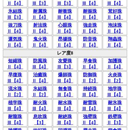
Ⅱ【4】
Ⅲ【3】
Ⅲ【3】
Ⅲ【4】
Ⅲ【4】
氷結珠
耐属珠
耐衝珠
耐振珠
茸好珠
Ⅲ【3】
Ⅱ【4】
Ⅲ【4】
Ⅱ【4】
Ⅱ【4】
抜刀珠
射法珠
心眼珠
強走珠
泡沫珠
Ⅱ【4】
Ⅱ【4】
Ⅱ【4】
Ⅱ【4】
Ⅱ【4】
運気珠
鬼火珠
昂揚珠
防音珠
翔蟲珠
Ⅱ【4】
Ⅱ【4】
Ⅱ【4】
Ⅱ【4】
Ⅱ【4】
レア度8
短縮珠
防風珠
友愛珠
早食珠
加護珠
Ⅱ【4】
Ⅲ【4】
Ⅲ【3】
Ⅱ【4】
Ⅱ【4】
早復珠
治癒珠
爆師珠
防御珠
火炎珠
Ⅲ【4】
Ⅱ【4】
Ⅲ【4】
Ⅱ【2】
Ⅱ【2】
流水珠
氷結珠
無食珠
持続珠
地学珠
Ⅱ【2】
Ⅱ【2】
Ⅲ【4】
Ⅲ【4】
Ⅲ【4】
植学珠
耐火珠
耐水珠
耐雷珠
耐氷珠
Ⅲ【4】
Ⅲ【4】
Ⅲ【4】
Ⅲ【4】
Ⅲ【4】
耐龍珠
息吹珠
耐絶珠
強壁珠
鉄壁珠
Ⅲ【4】
【3】
Ⅲ【4】
Ⅱ【4】
Ⅱ【3】