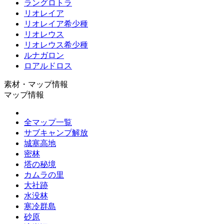
ラングロトラ
リオレイア
リオレイア希少種
リオレウス
リオレウス希少種
ルナガロン
ロアルドロス
素材・マップ情報
マップ情報
全マップ一覧
サブキャンプ解放
城塞高地
密林
塔の秘境
カムラの里
大社跡
水没林
寒冷群島
砂原