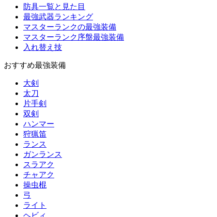
防具一覧と見た目
最強武器ランキング
マスターランクの最強装備
マスターランク序盤最強装備
入れ替え技
おすすめ最強装備
大剣
太刀
片手剣
双剣
ハンマー
狩猟笛
ランス
ガンランス
スラアク
チャアク
操虫棍
弓
ライト
ヘビィ