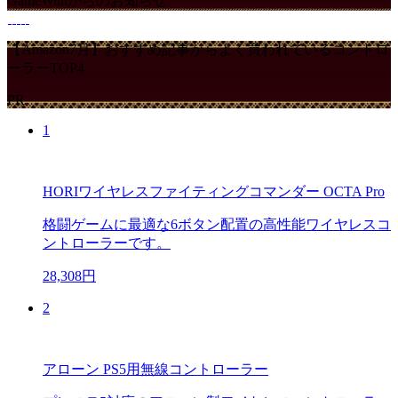
GameWithからのお知らせ
【Amazon7月】おすすめ記事からよく買われているコントロ
ーラーTOP4
PR
1
HORIワイヤレスファイティングコマンダー OCTA Pro
格闘ゲームに最適な6ボタン配置の高性能ワイヤレスコ
ントローラーです。
28,308円
2
アローン PS5用無線コントローラー