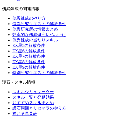
傀異錬成の関連情報
傀異錬成のやり方
傀異討究クエストの解放条件
傀異研究所の情報まとめ
効率的な傀異研究レベル上げ
傀異錬成の当たりスキル
EX星5の解放条件
EX星6の解放条件
EX星7の解放条件
EX星8の解放条件
EX星9の解放条件
特別討究クエストの解放条件
護石・スキル情報
スキルシミュレーター
スキル一覧と発動効果
おすすめスキルまとめ
護石周回とリセマラのやり方
神おま早見表