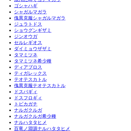
ゴシャハギ
シャガルマガラ
傀異克服シャガルマガラ
ジュラトドス
ショウグンギザミ
ジンオウガ
セルレギオス
ダイミョウザザミ
タマミツネ
タマミツネ希少種
ディアブロス
ティガレックス
テオテスカトル
傀異克服テオテスカトル
ドスバギィ
ドスフロギィ
トビカガチ
ナルガクルガ
ナルガクルガ希少種
ナルハタタヒメ
百竜ノ淵源ナルハタタヒメ