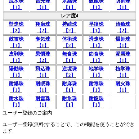
流水珠
雷光珠
氷結珠
破龍珠
防御珠
【1】
【1】
【1】
【1】
【1】
レア度4
壁走珠
翔蟲珠
持続珠
早復珠
治癒珠
【2】
【2】
【2】
【1】
【2】
鼓笛珠
奪気珠
体術珠
滑走珠
爆師珠
【1】
【1】
【2】
【1】
【1】
皮剥珠
乗慣珠
無食珠
節食珠
泥雪珠
【1】
【2】
【1】
【1】
【1】
陽動珠
飛込珠
逆境珠
地学珠
植学珠
【1】
【1】
【2】
【1】
【1】
耐爆珠
耐眠珠
耐麻珠
耐毒珠
耐火珠
【1】
【1】
【1】
【1】
【1】
-
耐水珠
耐雷珠
耐氷珠
耐龍珠
【1】
【1】
【1】
【1】
ユーザー登録のご案内
ユーザー登録(無料)することで、この機能を使うことができ
ます。