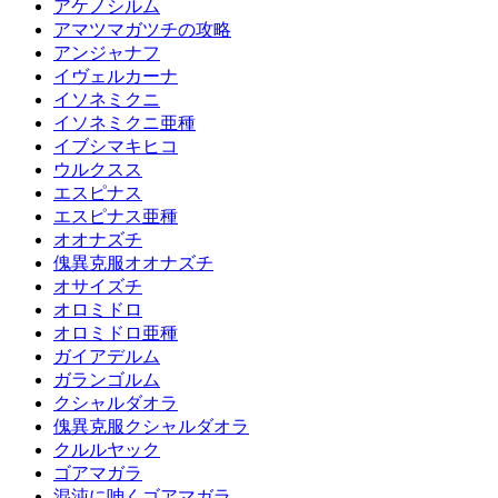
アケノシルム
アマツマガツチの攻略
アンジャナフ
イヴェルカーナ
イソネミクニ
イソネミクニ亜種
イブシマキヒコ
ウルクスス
エスピナス
エスピナス亜種
オオナズチ
傀異克服オオナズチ
オサイズチ
オロミドロ
オロミドロ亜種
ガイアデルム
ガランゴルム
クシャルダオラ
傀異克服クシャルダオラ
クルルヤック
ゴアマガラ
混沌に呻くゴアマガラ