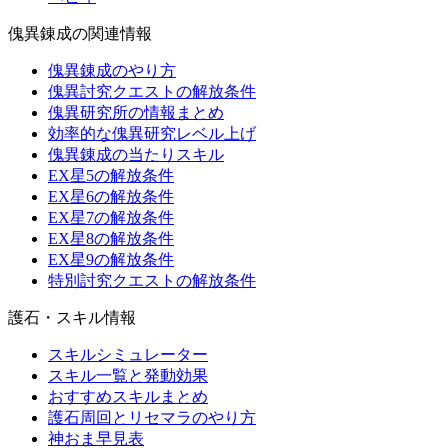
傀異錬成の関連情報
傀異錬成のやり方
傀異討究クエストの解放条件
傀異研究所の情報まとめ
効率的な傀異研究レベル上げ
傀異錬成の当たりスキル
EX星5の解放条件
EX星6の解放条件
EX星7の解放条件
EX星8の解放条件
EX星9の解放条件
特別討究クエストの解放条件
護石・スキル情報
スキルシミュレーター
スキル一覧と発動効果
おすすめスキルまとめ
護石周回とリセマラのやり方
神おま早見表