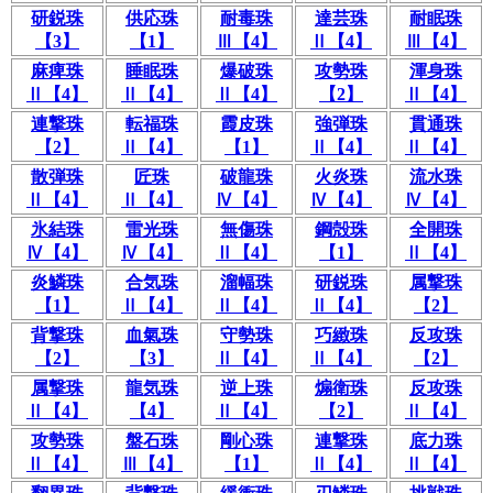
研鋭珠
供応珠
耐毒珠
達芸珠
耐眠珠
【3】
【1】
Ⅲ【4】
Ⅱ【4】
Ⅲ【4】
麻痺珠
睡眠珠
爆破珠
攻勢珠
渾身珠
Ⅱ【4】
Ⅱ【4】
Ⅱ【4】
【2】
Ⅱ【4】
連撃珠
転福珠
霞皮珠
強弾珠
貫通珠
【2】
Ⅱ【4】
【1】
Ⅱ【4】
Ⅱ【4】
散弾珠
匠珠
破龍珠
火炎珠
流水珠
Ⅱ【4】
Ⅱ【4】
Ⅳ【4】
Ⅳ【4】
Ⅳ【4】
氷結珠
雷光珠
無傷珠
鋼殻珠
全開珠
Ⅳ【4】
Ⅳ【4】
Ⅱ【4】
【1】
Ⅱ【4】
炎鱗珠
合気珠
溜幅珠
研鋭珠
属撃珠
【1】
Ⅱ【4】
Ⅱ【4】
Ⅱ【4】
【2】
背撃珠
血氣珠
守勢珠
巧緻珠
反攻珠
【2】
【3】
Ⅱ【4】
Ⅱ【4】
【2】
属撃珠
龍気珠
逆上珠
煽衛珠
反攻珠
Ⅱ【4】
【4】
Ⅱ【4】
【2】
Ⅱ【4】
攻勢珠
盤石珠
剛心珠
連撃珠
底力珠
Ⅱ【4】
Ⅲ【4】
【1】
Ⅱ【4】
Ⅱ【4】