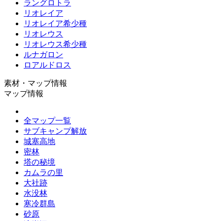
ラングロトラ
リオレイア
リオレイア希少種
リオレウス
リオレウス希少種
ルナガロン
ロアルドロス
素材・マップ情報
マップ情報
全マップ一覧
サブキャンプ解放
城塞高地
密林
塔の秘境
カムラの里
大社跡
水没林
寒冷群島
砂原