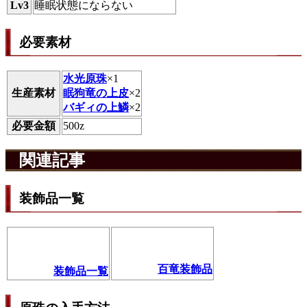
Lv3
睡眠状態にならない
必要素材
水光原珠
×1
生産素材
眠狗竜の上皮
×2
バギィの上鱗
×2
必要金額
500z
関連記事
装飾品一覧
百竜装飾品
装飾品一覧