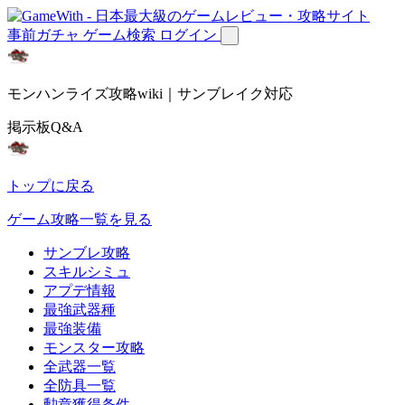
事前ガチャ
ゲーム検索
ログイン
モンハンライズ攻略wiki｜サンブレイク対応
掲示板Q&A
トップに戻る
ゲーム攻略一覧を見る
サンブレ攻略
スキルシミュ
アプデ情報
最強武器種
最強装備
モンスター攻略
全武器一覧
全防具一覧
勲章獲得条件