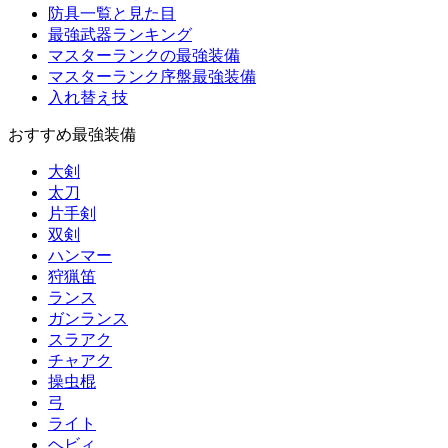
防具一覧と見た目
最強武器ランキング
マスターランクの最強装備
マスターランク序盤最強装備
入れ替え技
おすすめ最強装備
大剣
太刀
片手剣
双剣
ハンマー
狩猟笛
ランス
ガンランス
スラアク
チャアク
操虫棍
弓
ライト
ヘビィ