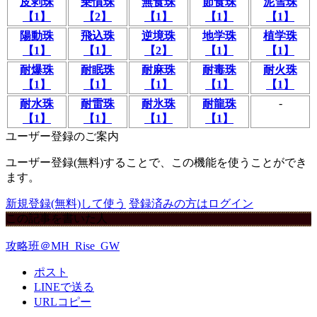
皮剥珠
乗慣珠
無食珠
節食珠
泥雪珠
【1】
【2】
【1】
【1】
【1】
陽動珠
飛込珠
逆境珠
地学珠
植学珠
【1】
【1】
【2】
【1】
【1】
耐爆珠
耐眠珠
耐麻珠
耐毒珠
耐火珠
【1】
【1】
【1】
【1】
【1】
-
耐水珠
耐雷珠
耐氷珠
耐龍珠
【1】
【1】
【1】
【1】
ユーザー登録のご案内
ユーザー登録(無料)することで、この機能を使うことができ
ます。
新規登録(無料)して使う
登録済みの方はログイン
この記事を書いた人
攻略班＠MH_Rise_GW
ポスト
LINEで送る
URLコピー