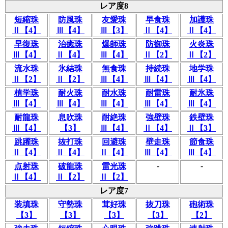
レア度8
短縮珠
防風珠
友愛珠
早食珠
加護珠
Ⅱ【4】
Ⅲ【4】
Ⅲ【3】
Ⅱ【4】
Ⅱ【4】
早復珠
治癒珠
爆師珠
防御珠
火炎珠
Ⅲ【4】
Ⅱ【4】
Ⅲ【4】
Ⅱ【2】
Ⅱ【2】
流水珠
氷結珠
無食珠
持続珠
地学珠
Ⅱ【2】
Ⅱ【2】
Ⅲ【4】
Ⅲ【4】
Ⅲ【4】
植学珠
耐火珠
耐水珠
耐雷珠
耐氷珠
Ⅲ【4】
Ⅲ【4】
Ⅲ【4】
Ⅲ【4】
Ⅲ【4】
耐龍珠
息吹珠
耐絶珠
強壁珠
鉄壁珠
Ⅲ【4】
【3】
Ⅲ【4】
Ⅱ【4】
Ⅱ【3】
跳躍珠
抜打珠
回避珠
壁走珠
節食珠
Ⅱ【4】
Ⅱ【4】
Ⅱ【4】
Ⅲ【4】
Ⅲ【4】
-
-
点射珠
破龍珠
雷光珠
Ⅱ【4】
Ⅱ【2】
Ⅱ【2】
レア度7
装填珠
守勢珠
茸好珠
抜刀珠
砲術珠
【3】
【3】
【3】
【3】
【2】