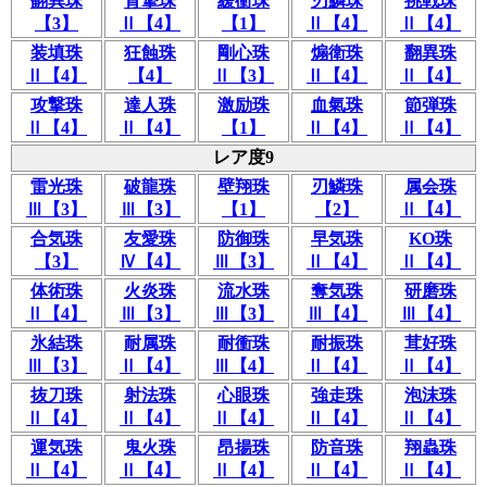
翻異珠
背撃珠
緩衝珠
刃鱗珠
挑戦珠
【3】
Ⅱ【4】
【1】
Ⅱ【4】
Ⅱ【4】
装填珠
狂蝕珠
剛心珠
煽衛珠
翻異珠
Ⅱ【4】
【4】
Ⅱ【3】
Ⅱ【4】
Ⅱ【4】
攻撃珠
達人珠
激励珠
血氣珠
節弾珠
Ⅱ【4】
Ⅱ【4】
【1】
Ⅱ【4】
Ⅱ【4】
レア度9
雷光珠
破龍珠
壁翔珠
刃鱗珠
属会珠
Ⅲ【3】
Ⅲ【3】
【1】
【2】
Ⅱ【4】
合気珠
友愛珠
防御珠
早気珠
KO珠
【3】
Ⅳ【4】
Ⅲ【3】
Ⅱ【4】
Ⅱ【4】
体術珠
火炎珠
流水珠
奪気珠
研磨珠
Ⅱ【4】
Ⅲ【3】
Ⅲ【3】
Ⅲ【4】
Ⅲ【4】
氷結珠
耐属珠
耐衝珠
耐振珠
茸好珠
Ⅲ【3】
Ⅱ【4】
Ⅲ【4】
Ⅱ【4】
Ⅱ【4】
抜刀珠
射法珠
心眼珠
強走珠
泡沫珠
Ⅱ【4】
Ⅱ【4】
Ⅱ【4】
Ⅱ【4】
Ⅱ【4】
運気珠
鬼火珠
昂揚珠
防音珠
翔蟲珠
Ⅱ【4】
Ⅱ【4】
Ⅱ【4】
Ⅱ【4】
Ⅱ【4】