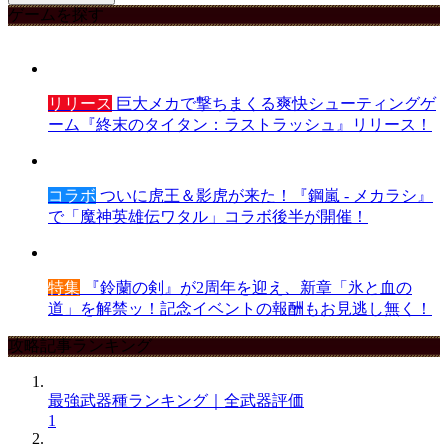
ゲームを探す
リリース
巨大メカで撃ちまくる爽快シューティングゲ
ーム『終末のタイタン：ラストラッシュ』リリース！
コラボ
ついに虎王＆影虎が来た！『鋼嵐 - メカラシ』
で「魔神英雄伝ワタル」コラボ後半が開催！
特集
『鈴蘭の剣』が2周年を迎え、新章「氷と血の
道」を解禁ッ！記念イベントの報酬もお見逃し無く！
攻略記事ランキング
最強武器種ランキング｜全武器評価
1