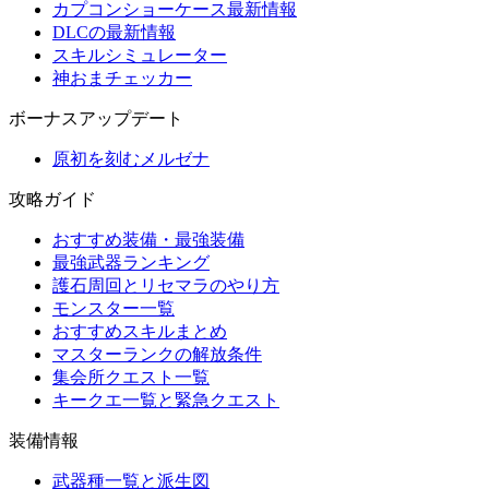
カプコンショーケース最新情報
DLCの最新情報
スキルシミュレーター
神おまチェッカー
ボーナスアップデート
原初を刻むメルゼナ
攻略ガイド
おすすめ装備・最強装備
最強武器ランキング
護石周回とリセマラのやり方
モンスター一覧
おすすめスキルまとめ
マスターランクの解放条件
集会所クエスト一覧
キークエ一覧と緊急クエスト
装備情報
武器種一覧と派生図