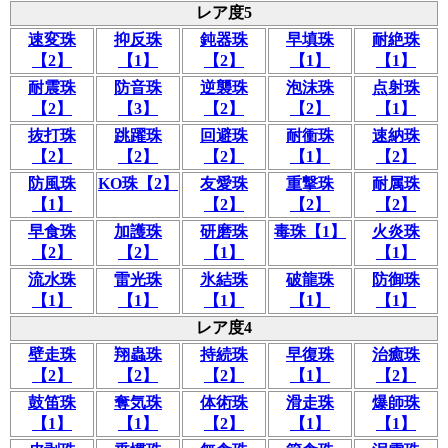
レア度5
速変珠
抑反珠
鈍器珠
早填珠
耐絶珠
【2】
【1】
【2】
【1】
【1】
耐震珠
防音珠
逆襲珠
泡沫珠
点射珠
【2】
【3】
【2】
【2】
【1】
抜打珠
跳躍珠
回避珠
耐衝珠
速納珠
【2】
【2】
【2】
【1】
【2】
防風珠
KO珠【2】
友愛珠
重撃珠
耐属珠
【1】
【2】
【2】
【2】
早食珠
加護珠
研磨珠
毒珠【1】
火炎珠
【2】
【2】
【1】
【1】
流水珠
雷光珠
氷結珠
破龍珠
防御珠
【1】
【1】
【1】
【1】
【1】
レア度4
壁走珠
翔蟲珠
持続珠
早復珠
治癒珠
【2】
【2】
【2】
【1】
【2】
鼓笛珠
奪気珠
体術珠
滑走珠
爆師珠
【1】
【1】
【2】
【1】
【1】