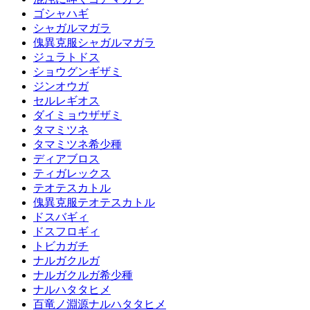
ゴシャハギ
シャガルマガラ
傀異克服シャガルマガラ
ジュラトドス
ショウグンギザミ
ジンオウガ
セルレギオス
ダイミョウザザミ
タマミツネ
タマミツネ希少種
ディアブロス
ティガレックス
テオテスカトル
傀異克服テオテスカトル
ドスバギィ
ドスフロギィ
トビカガチ
ナルガクルガ
ナルガクルガ希少種
ナルハタタヒメ
百竜ノ淵源ナルハタタヒメ