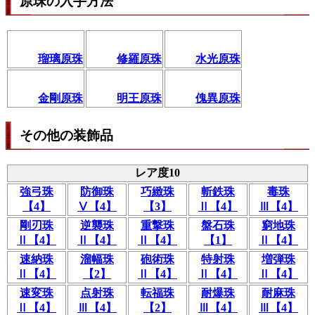
原珠の入手方法
瑠璃原珠
修羅原珠
水光原珠
金剛原珠
明王原珠
傀異原珠
その他の装飾品
レア度10
強弓珠
防御珠
巧緻珠
斬鉄珠
毒珠
【4】
Ⅴ【4】
【3】
Ⅱ【4】
Ⅲ【4】
剛刃珠
逆襲珠
重撃珠
盤石珠
窮地珠
Ⅱ【4】
Ⅱ【4】
Ⅱ【4】
【1】
Ⅱ【4】
速納珠
溜幅珠
砲術珠
特射珠
増弾珠
Ⅱ【4】
【2】
Ⅱ【4】
Ⅱ【4】
Ⅱ【4】
速変珠
点射珠
転福珠
耐爆珠
耐麻珠
Ⅱ【4】
Ⅲ【4】
【2】
Ⅲ【4】
Ⅲ【4】