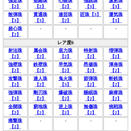
強走珠
短縮珠
心眼珠
強跳珠
速射珠
【2】
【2】
【2】
【3】
【3】
散弾珠
貫通珠
達芸珠
匠珠【3】
運気珠
【3】
【3】
【2】
【3】
-
-
-
-
超心珠
【2】
レア度6
射法珠
属会珠
底力珠
特射珠
増弾珠
【2】
【2】
【2】
【2】
【2】
強壁珠
鉄壁珠
早気珠
昂揚珠
渾身珠
【2】
【2】
【2】
【2】
【2】
攻撃珠
達人珠
鬼火珠
節弾珠
斬鉄珠
【2】
【2】
【3】
【2】
【2】
強弾珠
剛刃珠
爆破珠
睡眠珠
麻痺珠
【3】
【2】
【2】
【2】
【2】
全開珠
窮地珠
逆上珠
無傷珠
挑戦珠
【2】
【2】
【2】
【2】
【2】
-
-
-
-
痛撃珠
【2】