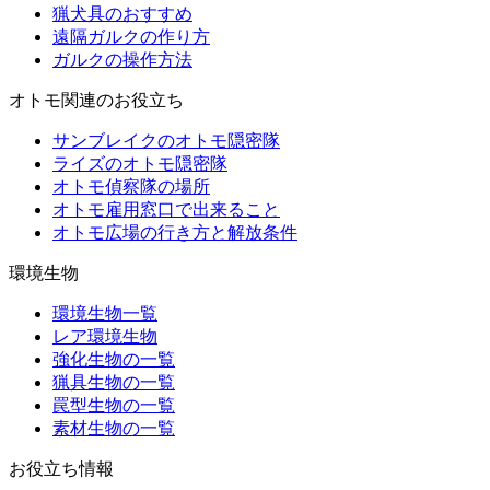
猟犬具のおすすめ
遠隔ガルクの作り方
ガルクの操作方法
オトモ関連のお役立ち
サンブレイクのオトモ隠密隊
ライズのオトモ隠密隊
オトモ偵察隊の場所
オトモ雇用窓口で出来ること
オトモ広場の行き方と解放条件
環境生物
環境生物一覧
レア環境生物
強化生物の一覧
猟具生物の一覧
罠型生物の一覧
素材生物の一覧
お役立ち情報