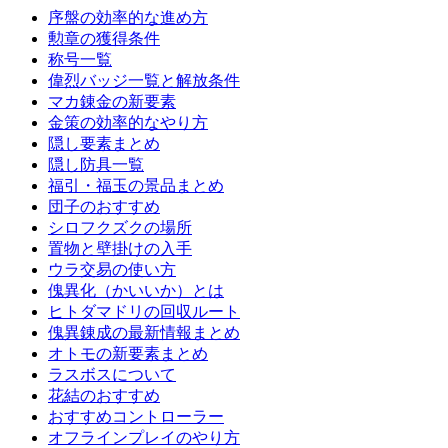
序盤の効率的な進め方
勲章の獲得条件
称号一覧
偉烈バッジ一覧と解放条件
マカ錬金の新要素
金策の効率的なやり方
隠し要素まとめ
隠し防具一覧
福引・福玉の景品まとめ
団子のおすすめ
シロフクズクの場所
置物と壁掛けの入手
ウラ交易の使い方
傀異化（かいいか）とは
ヒトダマドリの回収ルート
傀異錬成の最新情報まとめ
オトモの新要素まとめ
ラスボスについて
花結のおすすめ
おすすめコントローラー
オフラインプレイのやり方