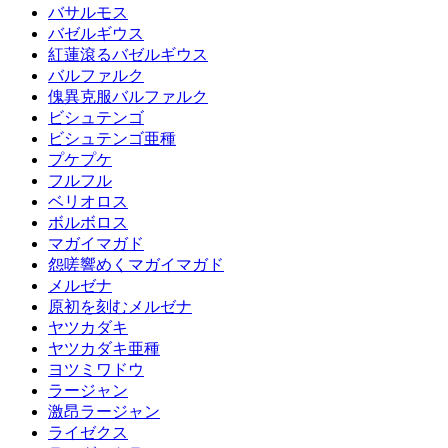
バサルモス
バゼルギウス
紅蓮滾るバゼルギウス
バルファルク
傀異克服バルファルク
ビシュテンゴ
ビシュテンゴ亜種
プケプケ
フルフル
ベリオロス
ボルボロス
マガイマガド
怨嗟響めくマガイマガド
メルゼナ
原初を刻むメルゼナ
ヤツカダキ
ヤツカダキ亜種
ヨツミワドウ
ラージャン
激昂ラージャン
ライゼクス