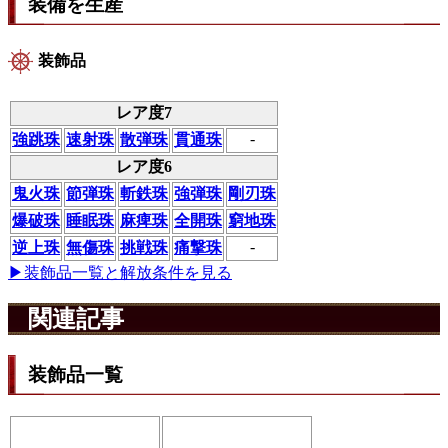
装備を生産
装飾品
レア度7
-
強跳珠
速射珠
散弾珠
貫通珠
レア度6
鬼火珠
節弾珠
斬鉄珠
強弾珠
剛刃珠
爆破珠
睡眠珠
麻痺珠
全開珠
窮地珠
-
逆上珠
無傷珠
挑戦珠
痛撃珠
▶装飾品一覧と解放条件を見る
関連記事
装飾品一覧