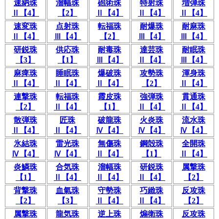
速納珠
溜幅珠
砲術珠
特射珠
増弾珠
Ⅱ【4】
【2】
Ⅱ【4】
Ⅱ【4】
Ⅱ【4】
速変珠
点射珠
転福珠
耐爆珠
耐麻珠
Ⅱ【4】
Ⅲ【4】
【2】
Ⅲ【4】
Ⅲ【4】
研鋭珠
供応珠
耐毒珠
達芸珠
耐眠珠
【3】
【1】
Ⅲ【4】
Ⅱ【4】
Ⅲ【4】
麻痺珠
睡眠珠
爆破珠
攻勢珠
渾身珠
Ⅱ【4】
Ⅱ【4】
Ⅱ【4】
【2】
Ⅱ【4】
連撃珠
転福珠
霞皮珠
強弾珠
貫通珠
【2】
Ⅱ【4】
【1】
Ⅱ【4】
Ⅱ【4】
散弾珠
匠珠
破龍珠
火炎珠
流水珠
Ⅱ【4】
Ⅱ【4】
Ⅳ【4】
Ⅳ【4】
Ⅳ【4】
氷結珠
雷光珠
無傷珠
鋼殻珠
全開珠
Ⅳ【4】
Ⅳ【4】
Ⅱ【4】
【1】
Ⅱ【4】
炎鱗珠
合気珠
溜幅珠
研鋭珠
属撃珠
【1】
Ⅱ【4】
Ⅱ【4】
Ⅱ【4】
【2】
背撃珠
血氣珠
守勢珠
巧緻珠
反攻珠
【2】
【3】
Ⅱ【4】
Ⅱ【4】
【2】
属撃珠
龍気珠
逆上珠
煽衛珠
反攻珠