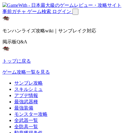
事前ガチャ
ゲーム検索
ログイン
モンハンライズ攻略wiki｜サンブレイク対応
掲示板Q&A
トップに戻る
ゲーム攻略一覧を見る
サンブレ攻略
スキルシミュ
アプデ情報
最強武器種
最強装備
モンスター攻略
全武器一覧
全防具一覧
勲章獲得条件