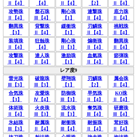
Ⅱ【4】
【4】
Ⅱ【4】
【2】
Ⅱ【4】
攻勢珠
盤石珠
剛心珠
連撃珠
底力珠
Ⅱ【4】
Ⅲ【4】
【1】
Ⅱ【4】
Ⅱ【4】
翻異珠
背撃珠
緩衝珠
刃鱗珠
挑戦珠
【3】
Ⅱ【4】
【1】
Ⅱ【4】
Ⅱ【4】
装填珠
狂蝕珠
剛心珠
煽衛珠
翻異珠
Ⅱ【4】
【4】
Ⅱ【3】
Ⅱ【4】
Ⅱ【4】
攻撃珠
達人珠
激励珠
血氣珠
節弾珠
Ⅱ【4】
Ⅱ【4】
【1】
Ⅱ【4】
Ⅱ【4】
レア度9
雷光珠
破龍珠
壁翔珠
刃鱗珠
属会珠
Ⅲ【3】
Ⅲ【3】
【1】
【2】
Ⅱ【4】
合気珠
友愛珠
防御珠
早気珠
KO珠
【3】
Ⅳ【4】
Ⅲ【3】
Ⅱ【4】
Ⅱ【4】
体術珠
火炎珠
流水珠
奪気珠
研磨珠
Ⅱ【4】
Ⅲ【3】
Ⅲ【3】
Ⅲ【4】
Ⅲ【4】
氷結珠
耐属珠
耐衝珠
耐振珠
茸好珠
Ⅲ【3】
Ⅱ【4】
Ⅲ【4】
Ⅱ【4】
Ⅱ【4】