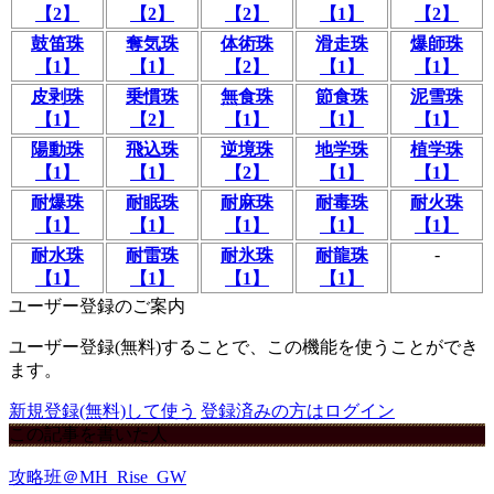
【2】
【2】
【2】
【1】
【2】
鼓笛珠
奪気珠
体術珠
滑走珠
爆師珠
【1】
【1】
【2】
【1】
【1】
皮剥珠
乗慣珠
無食珠
節食珠
泥雪珠
【1】
【2】
【1】
【1】
【1】
陽動珠
飛込珠
逆境珠
地学珠
植学珠
【1】
【1】
【2】
【1】
【1】
耐爆珠
耐眠珠
耐麻珠
耐毒珠
耐火珠
【1】
【1】
【1】
【1】
【1】
-
耐水珠
耐雷珠
耐氷珠
耐龍珠
【1】
【1】
【1】
【1】
ユーザー登録のご案内
ユーザー登録(無料)することで、この機能を使うことができ
ます。
新規登録(無料)して使う
登録済みの方はログイン
この記事を書いた人
攻略班＠MH_Rise_GW