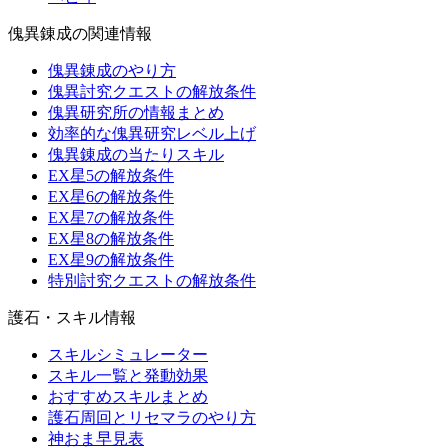
傀異錬成の関連情報
傀異錬成のやり方
傀異討究クエストの解放条件
傀異研究所の情報まとめ
効率的な傀異研究レベル上げ
傀異錬成の当たりスキル
EX星5の解放条件
EX星6の解放条件
EX星7の解放条件
EX星8の解放条件
EX星9の解放条件
特別討究クエストの解放条件
護石・スキル情報
スキルシミュレーター
スキル一覧と発動効果
おすすめスキルまとめ
護石周回とリセマラのやり方
神おま早見表