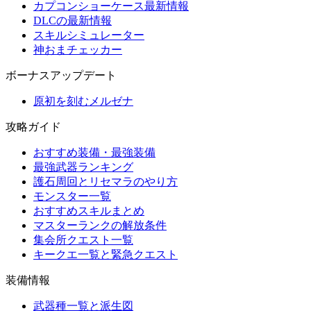
カプコンショーケース最新情報
DLCの最新情報
スキルシミュレーター
神おまチェッカー
ボーナスアップデート
原初を刻むメルゼナ
攻略ガイド
おすすめ装備・最強装備
最強武器ランキング
護石周回とリセマラのやり方
モンスター一覧
おすすめスキルまとめ
マスターランクの解放条件
集会所クエスト一覧
キークエ一覧と緊急クエスト
装備情報
武器種一覧と派生図