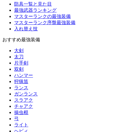
防具一覧と見た目
最強武器ランキング
マスターランクの最強装備
マスターランク序盤最強装備
入れ替え技
おすすめ最強装備
大剣
太刀
片手剣
双剣
ハンマー
狩猟笛
ランス
ガンランス
スラアク
チャアク
操虫棍
弓
ライト
ヘビィ