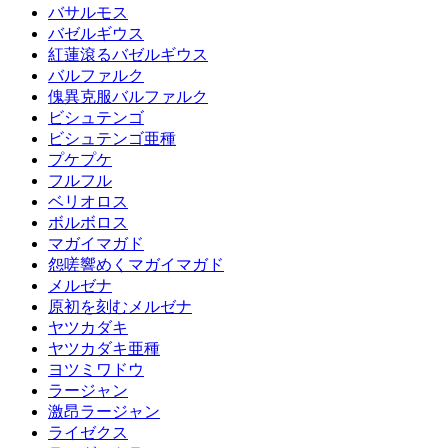
バサルモス
バゼルギウス
紅蓮滾るバゼルギウス
バルファルク
傀異克服バルファルク
ビシュテンゴ
ビシュテンゴ亜種
プケプケ
フルフル
ベリオロス
ボルボロス
マガイマガド
怨嗟響めくマガイマガド
メルゼナ
原初を刻むメルゼナ
ヤツカダキ
ヤツカダキ亜種
ヨツミワドウ
ラージャン
激昂ラージャン
ライゼクス