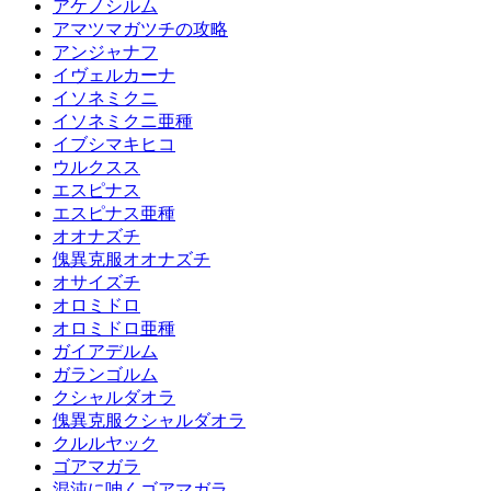
アケノシルム
アマツマガツチの攻略
アンジャナフ
イヴェルカーナ
イソネミクニ
イソネミクニ亜種
イブシマキヒコ
ウルクスス
エスピナス
エスピナス亜種
オオナズチ
傀異克服オオナズチ
オサイズチ
オロミドロ
オロミドロ亜種
ガイアデルム
ガランゴルム
クシャルダオラ
傀異克服クシャルダオラ
クルルヤック
ゴアマガラ
混沌に呻くゴアマガラ