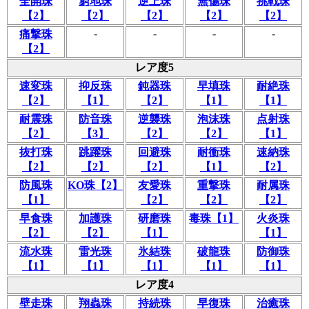
全開珠
窮地珠
逆上珠
無傷珠
挑戦珠
【2】
【2】
【2】
【2】
【2】
-
-
-
-
痛撃珠
【2】
レア度5
速変珠
抑反珠
鈍器珠
早填珠
耐絶珠
【2】
【1】
【2】
【1】
【1】
耐震珠
防音珠
逆襲珠
泡沫珠
点射珠
【2】
【3】
【2】
【2】
【1】
抜打珠
跳躍珠
回避珠
耐衝珠
速納珠
【2】
【2】
【2】
【1】
【2】
防風珠
KO珠【2】
友愛珠
重撃珠
耐属珠
【1】
【2】
【2】
【2】
早食珠
加護珠
研磨珠
毒珠【1】
火炎珠
【2】
【2】
【1】
【1】
流水珠
雷光珠
氷結珠
破龍珠
防御珠
【1】
【1】
【1】
【1】
【1】
レア度4
壁走珠
翔蟲珠
持続珠
早復珠
治癒珠