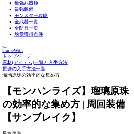
最強武器種
最強装備
モンスター攻略
全武器一覧
全防具一覧
勲章獲得条件
GameWith
トップページ
素材(アイテム)一覧と入手方法
原珠の入手方法一覧
瑠璃原珠の効率的な集め方
【モンハンライズ】瑠璃原珠
の効率的な集め方 | 周回装備
【サンブレイク】
最終更新: