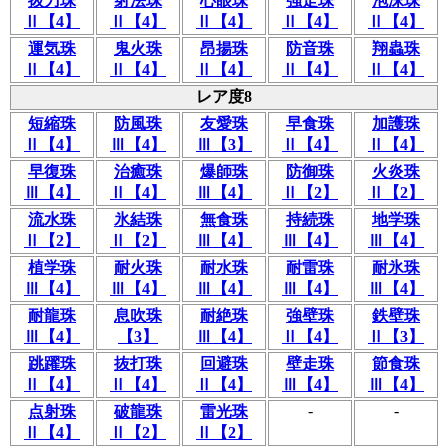
抜刀珠
射法珠
心眼珠
強走珠
泡沫珠
Ⅱ【4】
Ⅱ【4】
Ⅱ【4】
Ⅱ【4】
Ⅱ【4】
運気珠
鬼火珠
昂揚珠
防音珠
翔蟲珠
Ⅱ【4】
Ⅱ【4】
Ⅱ【4】
Ⅱ【4】
Ⅱ【4】
レア度8
短縮珠
防風珠
友愛珠
早食珠
加護珠
Ⅱ【4】
Ⅲ【4】
Ⅲ【3】
Ⅱ【4】
Ⅱ【4】
早復珠
治癒珠
爆師珠
防御珠
火炎珠
Ⅲ【4】
Ⅱ【4】
Ⅲ【4】
Ⅱ【2】
Ⅱ【2】
流水珠
氷結珠
無食珠
持続珠
地学珠
Ⅱ【2】
Ⅱ【2】
Ⅲ【4】
Ⅲ【4】
Ⅲ【4】
植学珠
耐火珠
耐水珠
耐雷珠
耐氷珠
Ⅲ【4】
Ⅲ【4】
Ⅲ【4】
Ⅲ【4】
Ⅲ【4】
耐龍珠
息吹珠
耐絶珠
強壁珠
鉄壁珠
Ⅲ【4】
【3】
Ⅲ【4】
Ⅱ【4】
Ⅱ【3】
跳躍珠
抜打珠
回避珠
壁走珠
節食珠
Ⅱ【4】
Ⅱ【4】
Ⅱ【4】
Ⅲ【4】
Ⅲ【4】
-
-
点射珠
破龍珠
雷光珠
Ⅱ【4】
Ⅱ【2】
Ⅱ【2】