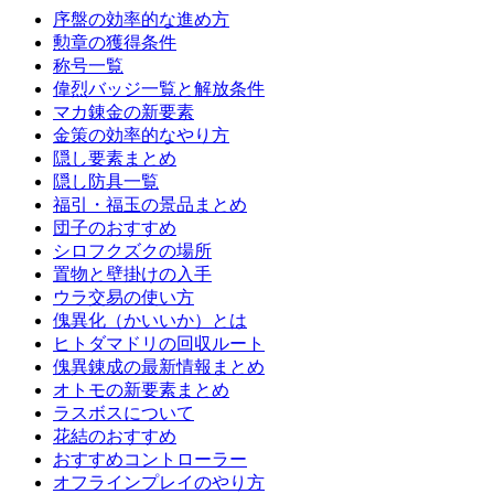
序盤の効率的な進め方
勲章の獲得条件
称号一覧
偉烈バッジ一覧と解放条件
マカ錬金の新要素
金策の効率的なやり方
隠し要素まとめ
隠し防具一覧
福引・福玉の景品まとめ
団子のおすすめ
シロフクズクの場所
置物と壁掛けの入手
ウラ交易の使い方
傀異化（かいいか）とは
ヒトダマドリの回収ルート
傀異錬成の最新情報まとめ
オトモの新要素まとめ
ラスボスについて
花結のおすすめ
おすすめコントローラー
オフラインプレイのやり方