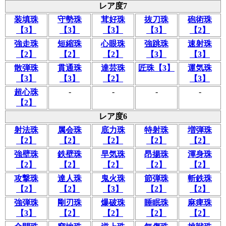
レア度7
装填珠
守勢珠
茸好珠
抜刀珠
砲術珠
【3】
【3】
【3】
【3】
【2】
強走珠
短縮珠
心眼珠
強跳珠
速射珠
【2】
【2】
【2】
【3】
【3】
散弾珠
貫通珠
達芸珠
匠珠【3】
運気珠
【3】
【3】
【2】
【3】
-
-
-
-
超心珠
【2】
レア度6
射法珠
属会珠
底力珠
特射珠
増弾珠
【2】
【2】
【2】
【2】
【2】
強壁珠
鉄壁珠
早気珠
昂揚珠
渾身珠
【2】
【2】
【2】
【2】
【2】
攻撃珠
達人珠
鬼火珠
節弾珠
斬鉄珠
【2】
【2】
【3】
【2】
【2】
強弾珠
剛刃珠
爆破珠
睡眠珠
麻痺珠
【3】
【2】
【2】
【2】
【2】