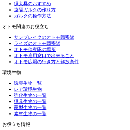
猟犬具のおすすめ
遠隔ガルクの作り方
ガルクの操作方法
オトモ関連のお役立ち
サンブレイクのオトモ隠密隊
ライズのオトモ隠密隊
オトモ偵察隊の場所
オトモ雇用窓口で出来ること
オトモ広場の行き方と解放条件
環境生物
環境生物一覧
レア環境生物
強化生物の一覧
猟具生物の一覧
罠型生物の一覧
素材生物の一覧
お役立ち情報