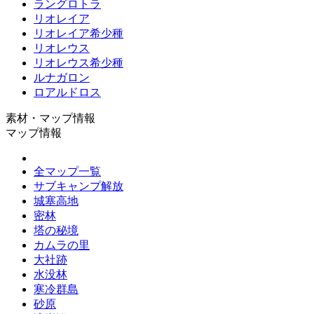
ラングロトラ
リオレイア
リオレイア希少種
リオレウス
リオレウス希少種
ルナガロン
ロアルドロス
素材・マップ情報
マップ情報
全マップ一覧
サブキャンプ解放
城塞高地
密林
塔の秘境
カムラの里
大社跡
水没林
寒冷群島
砂原