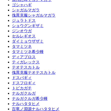
ゴシャハギ
シャガルマガラ
傀異克服シャガルマガラ
ジュラトドス
ショウグンギザミ
ジンオウガ
セルレギオス
ダイミョウザザミ
タマミツネ
タマミツネ希少種
ディアブロス
ティガレックス
テオテスカトル
傀異克服テオテスカトル
ドスバギィ
ドスフロギィ
トビカガチ
ナルガクルガ
ナルガクルガ希少種
ナルハタタヒメ
百竜ノ淵源ナルハタタヒメ