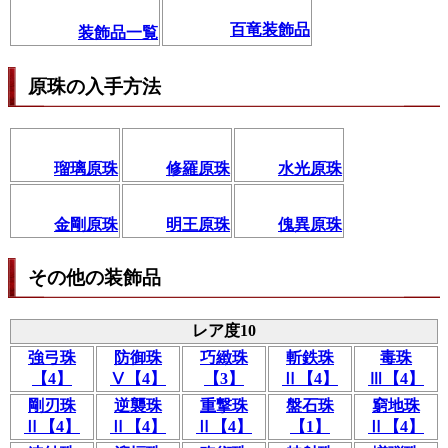
百竜装飾品
装飾品一覧
原珠の入手方法
瑠璃原珠
修羅原珠
水光原珠
金剛原珠
明王原珠
傀異原珠
その他の装飾品
レア度10
強弓珠
防御珠
巧緻珠
斬鉄珠
毒珠
【4】
Ⅴ【4】
【3】
Ⅱ【4】
Ⅲ【4】
剛刃珠
逆襲珠
重撃珠
盤石珠
窮地珠
Ⅱ【4】
Ⅱ【4】
Ⅱ【4】
【1】
Ⅱ【4】