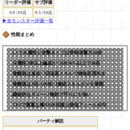
リーダー評価
サブ評価
9.0
/
10点
8.5
/
10点
▶全モンスター評価一覧
性能まとめ
LSで火属性と攻撃タイプは常時攻撃力20倍
火属性2体以上編成かつHP50%以上で30倍
覚醒前は速攻+7回追尾スキルで雑魚処理向き
覚醒後は3回×100倍×3連続スキルダメを展開
継続的なダメージ無効で守りにも強い
TPSで貴重な毒やHP回復上限低下シール付与
パーティ解説