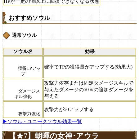
HPが一定の値以上に回復できなくなる状態
おすすめソウル
通常ソウル
ソウル名
効果
確率でTPの獲得量がアップする(効果大)
獲得TPアッ
プ
攻撃力依存または固定ダメージスキルで
与えたダメージの50％の追加ダメージを
ダメージス
与える
キル強化
攻撃力が50アップする
攻撃力強化
▶ソウル・ユニークソウル効果一覧
【★7】朝暉の女神･アウラ