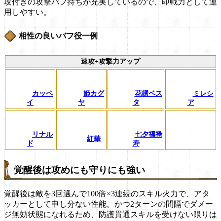
攻付きの攻撃バフ持ちが充実しているので、即戦力として運
用しやすい。
相性の良いバフ役一例
速攻+攻撃力アップ
カッペ
姫カグ
花婿ベス
ミレシ
イ
ヤ
タ
ア
-
リナル
七夕福禄
紅華
ド
寿
覚醒後は攻めにも守りにも強い
覚醒後は敵を3回選んで100倍×3連続のスキル火力で、アタ
ッカーとして申し分ない性能。かつ2ターンの間隔でダメー
ジ無効状態になれるため、防護貫通スキルを受けない限りは