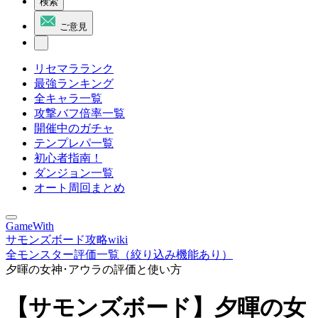
検索
ご意見
リセマラランク
最強ランキング
全キャラ一覧
攻撃バフ倍率一覧
開催中のガチャ
テンプレパ一覧
初心者指南！
ダンジョン一覧
オート周回まとめ
GameWith
サモンズボード攻略wiki
全モンスター評価一覧（絞り込み機能あり）
夕暉の女神･アウラの評価と使い方
【サモンズボード】夕暉の女