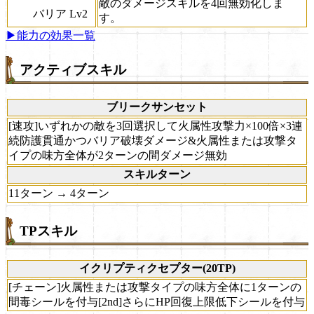
敵のダメージスキルを4回無効化しま
バリア Lv2
す。
▶能力の効果一覧
アクティブスキル
ブリークサンセット
[速攻]いずれかの敵を3回選択して火属性攻撃力×100倍×3連
続防護貫通かつバリア破壊ダメージ&火属性または攻撃タ
イプの味方全体が2ターンの間ダメージ無効
スキルターン
11ターン → 4ターン
TPスキル
イクリプティクセプター(20TP)
[チェーン]火属性または攻撃タイプの味方全体に1ターンの
間毒シールを付与[2nd]さらにHP回復上限低下シールを付与