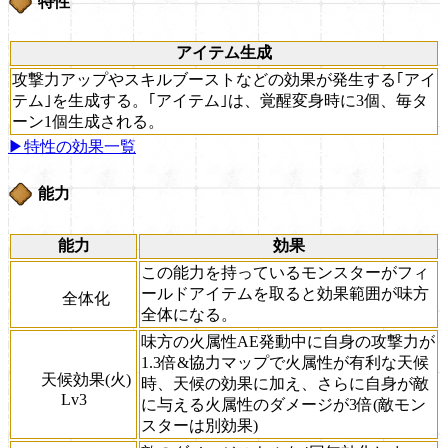
特性
アイテム生成
攻撃力アップやスキルブーストなどの効果が発生する｢アイ
テム｣を生成する。｢アイテム｣は、覚醒変身時に3個、毎タ
ーン1個生成される。
▶特性の効果一覧
能力
能力
効果
この能力を持っているモンスターがフィ
ールドアイテムを取ると効果範囲が味方
全体化
全体になる。
味方の火属性AE発動中に自身の攻撃力が
1.3倍&協力マップで火属性が有利な天候
天候効果(火)
時、天候の効果に加え、さらに自身が敵
Lv3
に与える火属性のダメージが3倍(敵モン
スターは別効果)