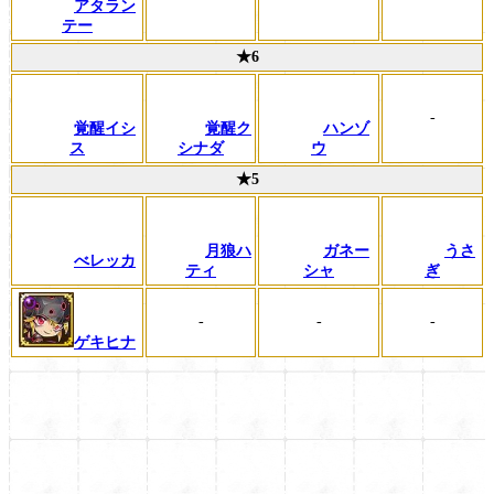
アタラン
テー
★6
-
覚醒イシ
覚醒ク
ハンゾ
ス
シナダ
ウ
★5
月狼ハ
ガネー
うさ
べレッカ
ティ
シャ
ぎ
-
-
-
ゲキヒナ