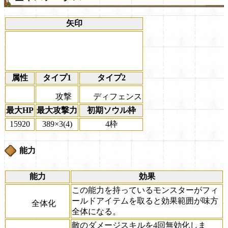
矢印
属性
タイプ1
タイプ2
攻撃
ディフェンス
最大HP
最大攻撃力
初期ソウル枠
15920
389×3(4)
4枠
能力
能力
効果
この能力を持っているモンスターがフィ
ールドアイテムを取ると効果範囲が味方
全体化
全体になる。
敵のダメージスキルを4回無効化しま