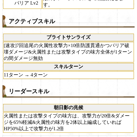
バリア Lv2
す。
アクティブスキル
ブライトサンライズ
[速攻]7回追尾の火属性攻撃力×10倍防護貫通かつバリア破
壊ダメージ&火属性または攻撃タイプの味方全体が1ターン
の間ダメージ無効
スキルターン
11ターン → 4ターン
リーダースキル
朝日影の兆候
火属性または攻撃タイプの味方は、攻撃力が20倍&ダメー
ジを65%軽減&火属性の味方を2体以上編成していれば
HP50%以上で攻撃力が1.2倍