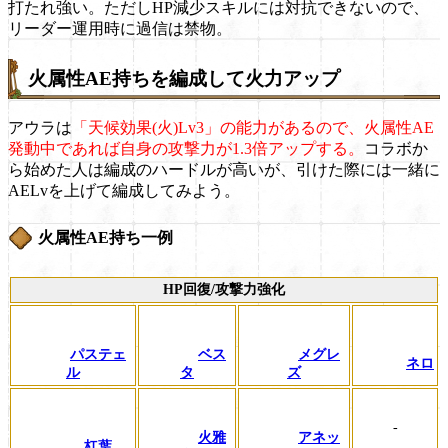
打たれ強い。ただしHP減少スキルには対抗できないので、
リーダー運用時に過信は禁物。
火属性AE持ちを編成して火力アップ
アウラは
「天候効果(火)Lv3」の能力があるので、火属性AE
発動中であれば自身の攻撃力が1.3倍アップする。
コラボか
ら始めた人は編成のハードルが高いが、引けた際には一緒に
AELvを上げて編成してみよう。
火属性AE持ち一例
HP回復/攻撃力強化
パステェ
ベス
メグレ
ネロ
ル
タ
ズ
-
火雅
アネッ
杠葉