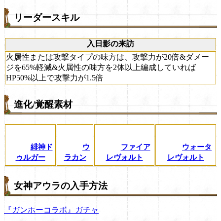
リーダースキル
入日影の来訪
火属性または攻撃タイプの味方は、攻撃力が20倍&ダメー
ジを65%軽減&火属性の味方を2体以上編成していれば
HP50%以上で攻撃力が1.5倍
進化/覚醒素材
緋神ド
ウ
ファイア
ウォータ
ゥルガー
ラカン
レヴォルト
レヴォルト
女神アウラの入手方法
『ガンホーコラボ』ガチャ