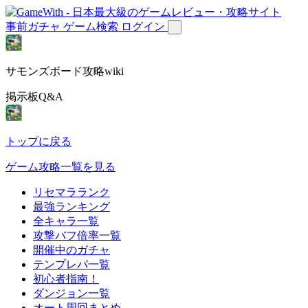
事前ガチャ
ゲーム検索
ログイン
サモンズボード攻略wiki
掲示板Q&A
トップに戻る
ゲーム攻略一覧を見る
リセマラランク
最強ランキング
全キャラ一覧
攻撃バフ倍率一覧
開催中のガチャ
テンプレパ一覧
初心者指南！
ダンジョン一覧
オート周回まとめ