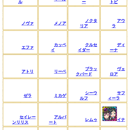
ル
ー
トビ
ノクタ
アウ
ノヴァ
メノア
リア
ラ
カッペ
クルセ
ディ
エファ
イ
イダー
ーナ
ブラッ
ヴェ
アトリ
リーベ
クバード
ロア
シーウ
サフ
ゼラ
ミカゲ
ルフ
ィーラ
セイレー
アルバ
レムゥ
イナ
ンリリス
ート