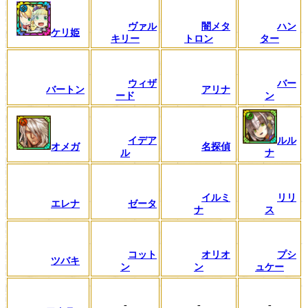
ヴァル
闇メタ
ハン
ケリ姫
キリー
トロン
ター
ウィザ
バー
バートン
アリナ
ード
ン
イデア
ルル
オメガ
名探偵
ル
ナ
イルミ
リリ
エレナ
ゼータ
ナ
ス
コット
オリオ
プシ
ツバキ
ン
ン
ュケー
-
-
-