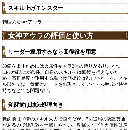
スキル上げモンスター
朝暉の女神･アウラ
女神アウラの評価と使い方
リーダー運用するなら回復役を用意
30倍を出すためには火属性キャラ2体の縛りがあり、かつ
HP50%以上が条件。自身のスキルでは回復を行えないた
め、高難易度で運用する場合は回復役は欲しいところ。スキ
ル以外では、盤面にハートを出現させるアイテム生成の特性
持ちなどでも問題ない。
覚醒前は雑魚処理向き
覚醒前は10倍のスキル火力で控えだが、7回追尾の防護貫通
があるので雑魚敵を一掃しやすい。攻撃タイプと火属性は速