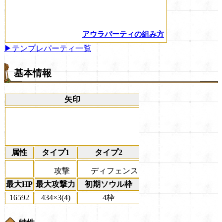
アウラパーティの組み方
▶テンプレパーティ一覧
基本情報
矢印
属性
タイプ1
タイプ2
攻撃
ディフェンス
最大HP
最大攻撃力
初期ソウル枠
16592
434×3(4)
4枠