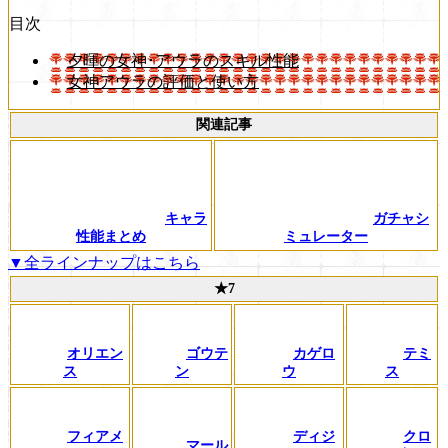
目次
夕暉の女神･アウラのスキル性能
女神アウラの評価と使い方
関連記事
キャラ
ガチャシ
性能まとめ
ミュレーター
▼全ラインナップはこちら
★7
オリエン
ゴウテ
カゲロ
テミ
ス
ン
ウ
ス
フィアメ
ディジ
クロ
マール