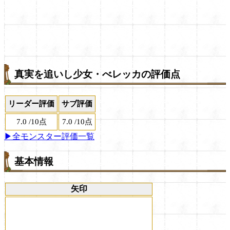
真実を追いし少女・べレッカの評価点
リーダー評価
サブ評価
7.0
/
10点
7.0
/
10点
▶全モンスター評価一覧
基本情報
矢印