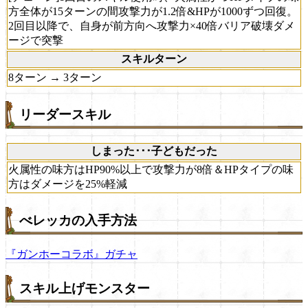
方全体が15ターンの間攻撃力が1.2倍&HPが1000ずつ回復。
2回目以降で、自身が前方向へ攻撃力×40倍バリア破壊ダメ
ージで突撃
スキルターン
8ターン → 3ターン
リーダースキル
しまった･･･子どもだった
火属性の味方はHP90%以上で攻撃力が8倍＆HPタイプの味
方はダメージを25%軽減
べレッカの入手方法
『ガンホーコラボ』ガチャ
スキル上げモンスター