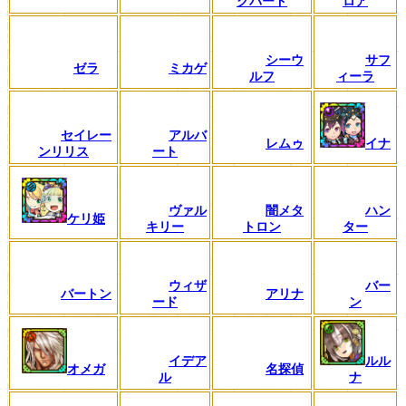
クバード
ロア
シーウ
サフ
ゼラ
ミカゲ
ルフ
ィーラ
セイレー
アルバ
レムゥ
イナ
ンリリス
ート
ヴァル
闇メタ
ハン
ケリ姫
キリー
トロン
ター
ウィザ
バー
バートン
アリナ
ード
ン
イデア
ルル
オメガ
名探偵
ル
ナ