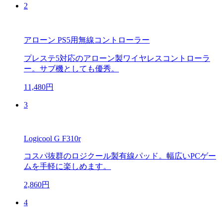
2
アローン PS5用無線コントローラー
プレステ5対応のアローン製ワイヤレスコントローラ
ー。サブ機としても優秀。
11,480円
3
Logicool G F310r
コスパ抜群のロジクール製有線パッド。幅広いPCゲー
ムを手軽に楽しめます。
2,860円
4