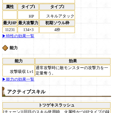
属性
タイプ1
タイプ2
スキルアタック
HP
最大HP
最大攻撃力
初期ソウル枠
11231
134×3
4枠
▶特性の効果一覧
能力
能力
効果
通常攻撃時に敵モンスターの攻撃力を一
攻撃吸収 Lv1
定量奪う。
▶能力の効果一覧
アクティブスキル
トツゲキスラッシュ
[チェーン]1回目のスキル使用時、火属性かつHPタイプの味