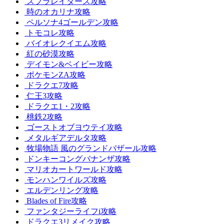
スプラレイダース攻略
時のオカリナ攻略
ペルソナ4ゴールデン攻略
トモコレ攻略
バイオレクイエム攻略
紅の砂漠攻略
デイモン&ベイビー攻略
ポケモンZA攻略
ドラクエ7攻略
仁王3攻略
ドラクエ1・2攻略
桃鉄2攻略
ゴーストオブヨウテイ攻略
メタルギアデルタ攻略
牧場物語 風のグランドバザール攻略
ドンキーコングバナンザ攻略
マリオカートワールド攻略
モンハンワイルズ攻略
エルデンリング攻略
Blades of Fire攻略
ファンタジーライフi攻略
ドラクエ3リメイク攻略