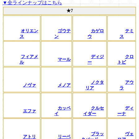
▼全ラインナップはこちら
★7
オリエン
ゴウテ
カゲロ
テミ
ス
ン
ウ
ス
フィアメ
ディジ
クロ
マール
ル
ー
トビ
ノクタ
アウ
ノヴァ
メノア
リア
ラ
カッペ
クルセ
ディ
エファ
イ
イダー
ーナ
ブラッ
ヴェ
アトリ
リーベ