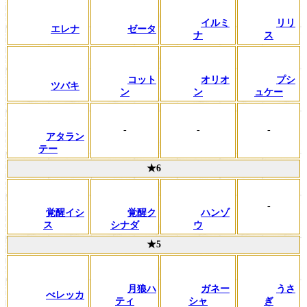
イルミ
リリ
エレナ
ゼータ
ナ
ス
コット
オリオ
プシ
ツバキ
ン
ン
ュケー
-
-
-
アタラン
テー
★6
-
覚醒イシ
覚醒ク
ハンゾ
ス
シナダ
ウ
★5
月狼ハ
ガネー
うさ
べレッカ
ティ
シャ
ぎ