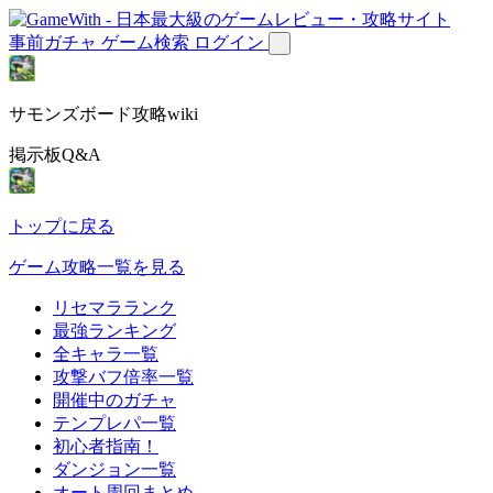
事前ガチャ
ゲーム検索
ログイン
サモンズボード攻略wiki
掲示板Q&A
トップに戻る
ゲーム攻略一覧を見る
リセマラランク
最強ランキング
全キャラ一覧
攻撃バフ倍率一覧
開催中のガチャ
テンプレパ一覧
初心者指南！
ダンジョン一覧
オート周回まとめ