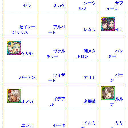
シーウ
サフ
ゼラ
ミカゲ
ルフ
ィーラ
セイレー
アルバ
レムゥ
イナ
ンリリス
ート
ヴァル
闇メタ
ハン
ケリ姫
キリー
トロン
ター
ウィザ
バー
バートン
アリナ
ード
ン
イデア
ルル
オメガ
名探偵
ル
ナ
イルミ
リリ
エレナ
ゼータ