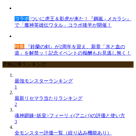
コラボ
ついに虎王＆影虎が来た！『鋼嵐 - メカラシ』
で「魔神英雄伝ワタル」コラボ後半が開催！
特集
『鈴蘭の剣』が2周年を迎え、新章「氷と血の
道」を解禁ッ！記念イベントの報酬もお見逃し無く！
攻略記事ランキング
最強モンスターランキング
1
最新リセマラ当たりランキング
2
魂神廻錬<妖皇>フィーリィ(アニバ)の評価と使い方
3
全モンスター評価一覧（絞り込み機能あり）