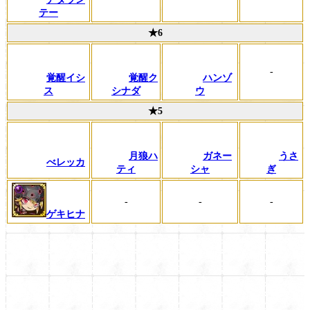
テー
★6
-
覚醒イシ
覚醒ク
ハンゾ
ス
シナダ
ウ
★5
月狼ハ
ガネー
うさ
べレッカ
ティ
シャ
ぎ
-
-
-
ゲキヒナ