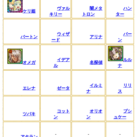
ヴァル
闇メタ
ハン
ケリ姫
キリー
トロン
ター
ウィザ
バー
バートン
アリナ
ード
ン
イデア
ルル
オメガ
名探偵
ル
ナ
イルミ
リリ
エレナ
ゼータ
ナ
ス
コット
オリオ
プシ
ツバキ
ン
ン
ュケー
-
-
-
アタラン