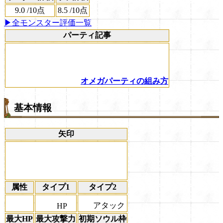
9.0
/
10点
8.5
/
10点
▶全モンスター評価一覧
パーティ記事
オメガパーティの組み方
基本情報
矢印
属性
タイプ1
タイプ2
アタック
HP
最大HP
最大攻撃力
初期ソウル枠