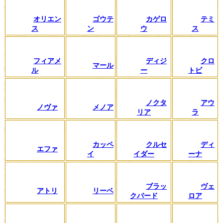
オリエン
ゴウテ
カゲロ
テミ
ス
ン
ウ
ス
フィアメ
ディジ
クロ
マール
ル
ー
トビ
ノクタ
アウ
ノヴァ
メノア
リア
ラ
カッペ
クルセ
ディ
エファ
イ
イダー
ーナ
ブラッ
ヴェ
アトリ
リーベ
クバード
ロア