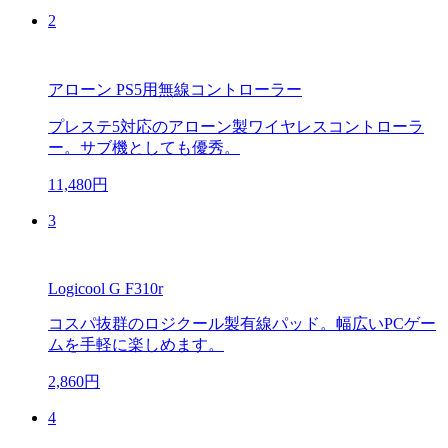
2
アローン PS5用無線コントローラー
プレステ5対応のアローン製ワイヤレスコントローラ
ー。サブ機としても優秀。
11,480円
3
Logicool G F310r
コスパ抜群のロジクール製有線パッド。幅広いPCゲー
ムを手軽に楽しめます。
2,860円
4