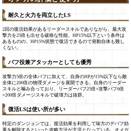
耐久と火力を両立したLS
2回の復活効果があるリーダースキルでありながら、最大攻
撃力を25倍も出せる破格な性能。HP15%以下という条件は
あるものの、HP15%状態で復活できるので発動自体も難し
くない。
バフ役兼アタッカーとしても優秀
攻撃力5倍の全体バフに加えて、自身のHPが15%以下なら敵
全体に200倍の物理ダメージを展開できる。自身のリーダー
スキルと噛み合っており、リーダーバフ25倍×攻撃バフ6倍
×200倍ダメージスキルで破壊力は抜群。
復活LSは使い所が多い
特定のダンジョンでは、復活効果を利用して味方のデバフ効
果を解除するといった攻略方法が主流となっている。オメガ