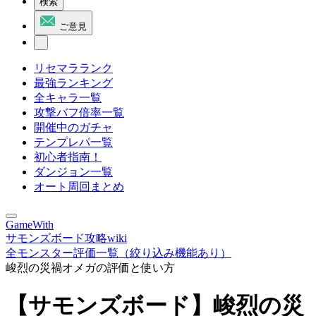
検索
ご意見
リセマラランク
最強ランキング
全キャラ一覧
攻撃バフ倍率一覧
開催中のガチャ
テンプレパ一覧
初心者指南！
ダンジョン一覧
オート周回まとめ
GameWith
サモンズボード攻略wiki
全モンスター評価一覧（絞り込み機能あり）
峻烈の災禍オメガの評価と使い方
【サモンズボード】峻烈の災