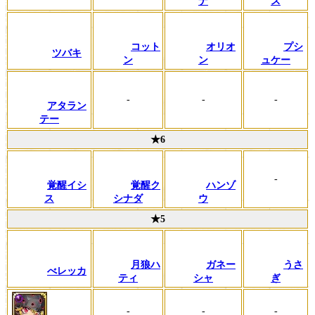
ナ
ス
コット
オリオ
プシ
ツバキ
ン
ン
ュケー
-
-
-
アタラン
テー
★6
-
覚醒イシ
覚醒ク
ハンゾ
ス
シナダ
ウ
★5
月狼ハ
ガネー
うさ
べレッカ
ティ
シャ
ぎ
-
-
-