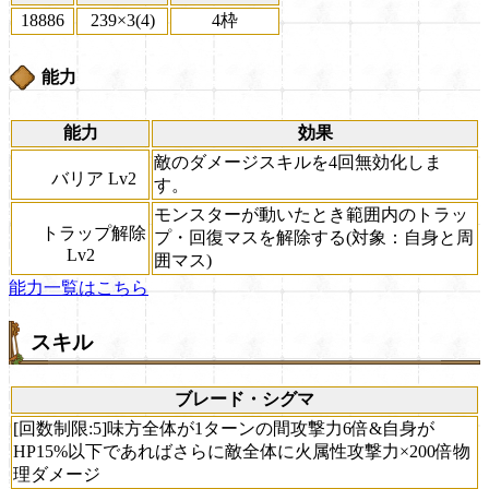
18886
239×3(4)
4枠
能力
能力
効果
敵のダメージスキルを4回無効化しま
バリア Lv2
す。
モンスターが動いたとき範囲内のトラッ
トラップ解除
プ・回復マスを解除する(対象：自身と周
Lv2
囲マス)
能力一覧はこちら
スキル
ブレード・シグマ
[回数制限:5]味方全体が1ターンの間攻撃力6倍&自身が
HP15%以下であればさらに敵全体に火属性攻撃力×200倍物
理ダメージ