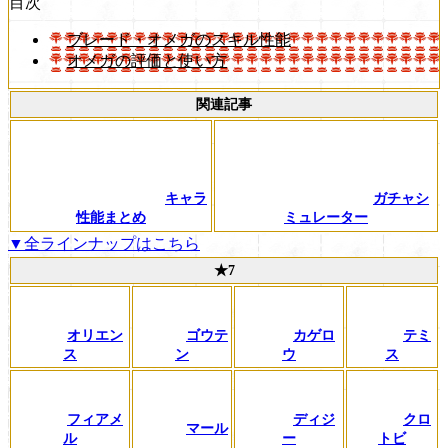
目次
ブレード・オメガのスキル性能
オメガの評価と使い方
関連記事
キャラ
ガチャシ
性能まとめ
ミュレーター
▼全ラインナップはこちら
★7
オリエン
ゴウテ
カゲロ
テミ
ス
ン
ウ
ス
フィアメ
ディジ
クロ
マール
ル
ー
トビ