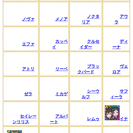
ノクタ
アウ
ノヴァ
メノア
リア
ラ
カッペ
クルセ
ディ
エファ
イ
イダー
ーナ
ブラッ
ヴェ
アトリ
リーベ
クバード
ロア
シーウ
サフ
ゼラ
ミカゲ
ルフ
ィーラ
セイレー
アルバ
レムゥ
イナ
ンリリス
ート