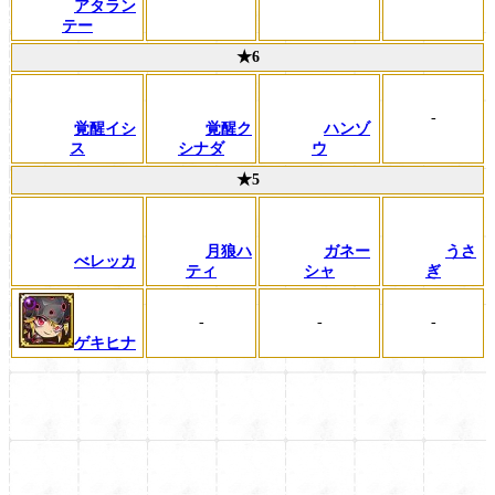
アタラン
テー
★6
-
覚醒イシ
覚醒ク
ハンゾ
ス
シナダ
ウ
★5
月狼ハ
ガネー
うさ
べレッカ
ティ
シャ
ぎ
-
-
-
ゲキヒナ