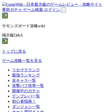
事前ガチャ
ゲーム検索
ログイン
サモンズボード攻略wiki
掲示板Q&A
トップに戻る
ゲーム攻略一覧を見る
リセマラランク
最強ランキング
全キャラ一覧
攻撃バフ倍率一覧
開催中のガチャ
テンプレパ一覧
初心者指南！
ダンジョン一覧
オート周回まとめ