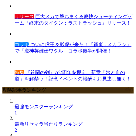
リリース
巨大メカで撃ちまくる爽快シューティングゲ
ーム『終末のタイタン：ラストラッシュ』リリース！
コラボ
ついに虎王＆影虎が来た！『鋼嵐 - メカラシ』
で「魔神英雄伝ワタル」コラボ後半が開催！
特集
『鈴蘭の剣』が2周年を迎え、新章「氷と血の
道」を解禁ッ！記念イベントの報酬もお見逃し無く！
攻略記事ランキング
最強モンスターランキング
1
最新リセマラ当たりランキング
2