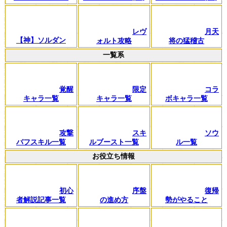
レヴ
月天
【神】ソルダン
ォルト攻略
将の猛稽古
一覧系
覚醒
限定
コラ
キャラ一覧
キャラ一覧
ボキャラ一覧
攻撃
スキ
ソウ
バフスキル一覧
ルブースト一覧
ル一覧
お役立ち情報
初心
序盤
復帰
者解説記事一覧
の進め方
勢がやること