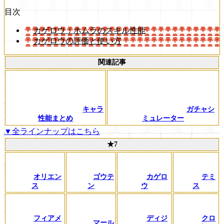
目次
カゲロウ：ホムラのスキル性能
カゲロウの評価と使い方
関連記事
キャラ
ガチャシ
性能まとめ
ミュレーター
▼全ラインナップはこちら
★7
オリエン
ゴウテ
カゲロ
テミ
ス
ン
ウ
ス
フィアメ
ディジ
クロ
マール