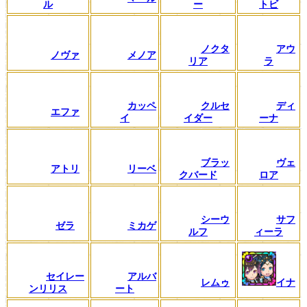
ル
ー
トビ
ノクタ
アウ
ノヴァ
メノア
リア
ラ
カッペ
クルセ
ディ
エファ
イ
イダー
ーナ
ブラッ
ヴェ
アトリ
リーベ
クバード
ロア
シーウ
サフ
ゼラ
ミカゲ
ルフ
ィーラ
セイレー
アルバ
レムゥ
イナ
ンリリス
ート