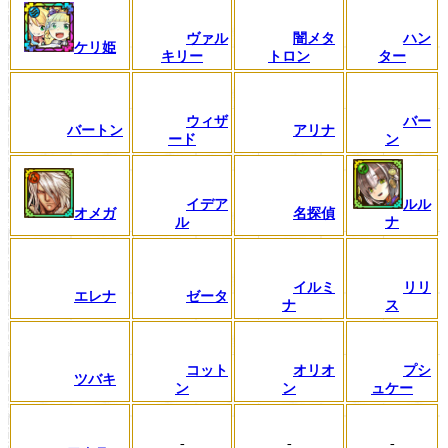
ヴァル
闇メタ
ハン
ケリ姫
キリー
トロン
ター
ウィザ
バー
バートン
アリナ
ード
ン
イデア
ルル
オメガ
名探偵
ル
ナ
イルミ
リリ
エレナ
ゼータ
ナ
ス
コット
オリオ
プシ
ツバキ
ン
ン
ュケー
-
-
-