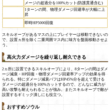
メージの超過分を100%カット(防護貫通含む)
1ターンの間、物理ダメージ回避率が大幅に上
昇
即時HP5000回復
スキルオーブがあるマスの上にプレイヤーは移動できないの
で、設置ヵ所を除く二重周囲マス内に味方を盤面移動させよ
う。
高火力ダメージを繰り返し耐久できる
2ヵ所に設置できるスキルオーブにより、8ターンの間はダメ
ージ減衰・HP回復・物理ダメージ回避率アップの効果を得
られる。特にダメージ減衰バフはHP45%分を超えて受ける
ダメージの超過分を100%カットするので、どんなに威力が
高い攻撃も耐えられることが強み。またスキルオーブで敵が
設置するギミック潰しにも役立つ。
おすすめソウル