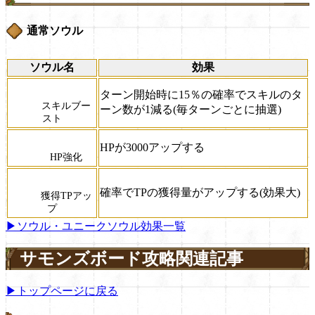
通常ソウル
ソウル名
効果
ターン開始時に15％の確率でスキルのタ
スキルブー
ーン数が1減る(毎ターンごとに抽選)
スト
HPが3000アップする
HP強化
確率でTPの獲得量がアップする(効果大)
獲得TPアッ
プ
▶ソウル・ユニークソウル効果一覧
サモンズボード攻略関連記事
▶トップページに戻る