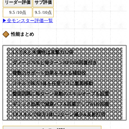
リーダー評価
サブ評価
9.5
/
10点
9.5
/
10点
▶全モンスター評価一覧
性能まとめ
LSで火と木属性は攻撃力32倍
ダメージ70％と毎ターンHP3500回復付き
複数のサポート効果を与える補助役
スキルで味方3体を任意マスに盤面移動
盤面四隅に毎ターン発動のスキルオーブを設置
ギミック効果で減衰バフ&回避アップ&HP回復
TPスキルで味方1体に2ターン減少&反射打消