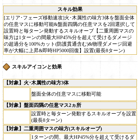
スキル効果
[エリア･フェーズ移動速攻]火･木属性の味方3体を盤面全体
の任意マスに移動可能&盤面四隅の任意マスを2回選択して
設置時と毎ターン発動するスキルオーブ【二重周囲マスの
味方は1ターンの間最大HP45%分を超えて受けるダメージ
の超過分を100%カット(防護貫通含む)&物理ダメージ回避
率が大幅に上昇&即時HP5000回復】設置(最長8ターン)
スキルアイコンと効果
【対象】火･木属性の味方3体
盤面全体の任意マスに移動可能
【対象】盤面四隅の任意マス2ヵ所
設置時と毎ターン発動するスキルオーブを設置
(最長8ターン)
【対象】二重周囲マスの味方(スキルオーブ)
1ターンの間、最大HP45%分を超えて受けるダ