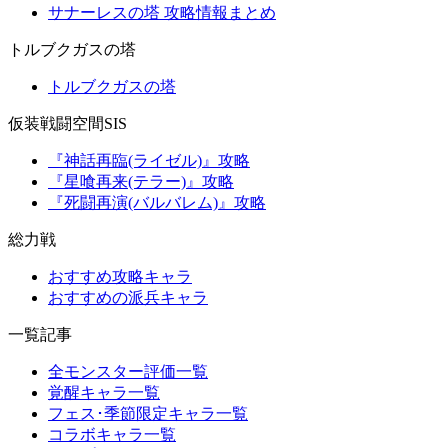
サナーレスの塔 攻略情報まとめ
トルブクガスの塔
トルブクガスの塔
仮装戦闘空間SIS
『神話再臨(ライゼル)』攻略
『星喰再来(テラー)』攻略
『死闘再演(バルバレム)』攻略
総力戦
おすすめ攻略キャラ
おすすめの派兵キャラ
一覧記事
全モンスター評価一覧
覚醒キャラ一覧
フェス･季節限定キャラ一覧
コラボキャラ一覧