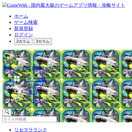
ホーム
ゲーム検索
新規登録
ログイン
2カラム
3カラム
サモンズボード攻略wiki
他の攻略
コミュ
速報
Q&A
リセマラランク