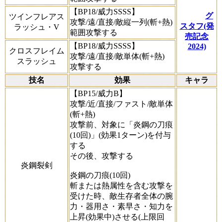
【BP18/威力SSSS】
グ
ツインフレアス
攻撃/遠/直接/敵縦一列(斬+熱)
スタフ(発
ラッシュ・V
範囲攻撃する
売記念
【BP18/威力SSSS】
2024)
クロスフレイム
攻撃/遠/直接/敵単体(斬+熱)
スラッシュ
攻撃する
技名
効果
キャラ
【BP15/威力B】
攻撃/近/直接/ファスト/敵単体
(斬+熱)
攻撃前、対象に「炎鋼の刀痕
(10回)」(効果1ターン)を付与
する
その後、攻撃する
炎鋼裂剣
炎鋼の刀痕(10回)
斬または熱属性を含む攻撃を
受けた時、敵生存者全体の腕
力・器用さ・素早さ・知力を
上昇(効果中)させる(上限回