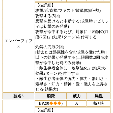
【技詳細】
攻撃/近/直接/ファスト/敵単体(斬+熱)
攻撃する(5回)
反撃を受けると中断する(攻撃時アビリテ
ィは初撃のみ発動)
攻撃が命中するたび、対象に「灼鋼の刀
痕(2回)」(効果1ターン)を付与する
エンバーフィフ
ス
灼鋼の刀痕(2回)
[斬または熱属性を含む攻撃を受けた時]
以下の効果が発動する(上限回数:2回※攻
撃が命中した時のみ発動)
・敵生存者全体に「攻撃強化」(効果大/
効果2ターン)を付与する
・敵生存者全体の腕力・体力・器用さ・
素早さ・知力・精神・愛・魅力を上昇さ
せる(効果大)
技名3
消費
威力
属性
BP20(
◆◆◆
)
A
斬+熱
【技詳細】