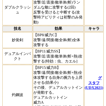
攻撃/近/直接/敵単体(斬)ラン
ダブルクラッシ
ダムな敵に攻撃する(2回)
ュ
反撃を受けると中断する(攻
撃時アビリティは初撃のみ発
動)
技名
効果
キャラ
【BP8/威力C】
妙覚剣
攻撃/遠/間接/敵全体(斬)全体
攻撃する
【BP11/威力SS】
デュアルインパ
攻撃/近/直接/敵単体(斬+熱)攻
クト
撃する[特効：虫、カエル]
【BP15/威力B】
攻撃/遠/間接/敵全体(斬+熱)全
体攻撃する自身の腕力を上昇
グ
させる(効果小)
スタフ
その後、デュアルカットイン
(UDX2021)
が発動する。
灼鋼波
デュアルカットイン
威力A