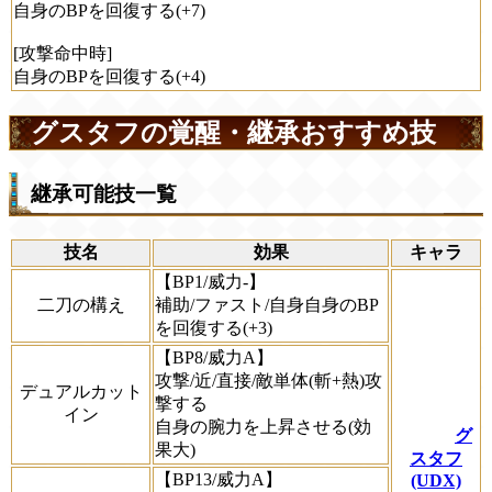
自身のBPを回復する(+7)
[攻撃命中時]
自身のBPを回復する(+4)
グスタフの覚醒・継承おすすめ技
継承可能技一覧
技名
効果
キャラ
【BP1/威力-】
二刀の構え
補助/ファスト/自身自身のBP
を回復する(+3)
【BP8/威力A】
攻撃/近/直接/敵単体(斬+熱)攻
デュアルカット
撃する
イン
自身の腕力を上昇させる(効
グ
果大)
スタフ
【BP13/威力A】
(UDX)