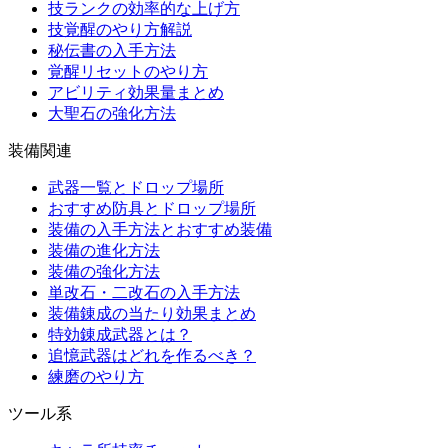
技ランクの効率的な上げ方
技覚醒のやり方解説
秘伝書の入手方法
覚醒リセットのやり方
アビリティ効果量まとめ
大聖石の強化方法
装備関連
武器一覧とドロップ場所
おすすめ防具とドロップ場所
装備の入手方法とおすすめ装備
装備の進化方法
装備の強化方法
単改石・二改石の入手方法
装備錬成の当たり効果まとめ
特効錬成武器とは？
追憶武器はどれを作るべき？
練磨のやり方
ツール系