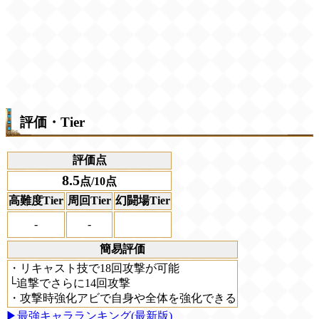
評価・Tier
評価点
8.5
点/10点
高難度Tier
周回Tier
幻闘場Tier
-
-
簡易評価
・リキャスト技で18回攻撃が可能
└追撃でさらに14回攻撃
・攻撃時強化アビで自身や全体を強化できる
▶最強キャラランキング(最新版)