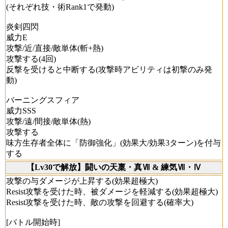
(それぞれ技・術Rank1で発動)
炎剣四閃
威力E
攻撃/近/直接/敵単体(斬+熱)
攻撃する(4回)
反撃を受けると中断する(攻撃時アビリティは初撃のみ発
動)
バーニングスフィア
威力SSS
攻撃/遠/間接/敵単体(熱)
攻撃する
味方生存者全体に「防御強化」(効果大/効果3ターン)を付与
する
【Lv30で解放】闘いの天稟・真Ⅶ & 練気Ⅶ・Ⅳ
攻撃の与ダメージが上昇する(効果超極大)
Resist攻撃を受けた時、被ダメージを軽減する(効果超極大)
Resist攻撃を受けた時、敵の攻撃を回避する(確率大)
[バトル開始時]