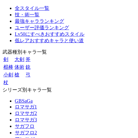
全スタイル一覧
技・術一覧
最強キャラランキング
ユーザー評価ランキング
Lv50にすべきおすすめスタイル
低レアおすすめキャラと使い道
武器種別キャラ一覧
剣
大剣
斧
棍棒
体術
銃
小剣
槍
弓
杖
シリーズ別キャラ一覧
GBSaGa
ロマサガ1
ロマサガ2
ロマサガ3
サガフロ
サガフロ2