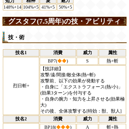
精神
愛
魅力
知力
148%+14
104%+5
41%+5
50%+5
グスタフ(7.5周年)の技・アビリティ
技・術
技名1
消費
威力
属性
BP7(
◆◆
)
S
熱+斬
【技詳細】
攻撃/遠/間接/敵全体(熱+斬)
攻撃前、以下の効果が発動する
烈日斬+
・自身に「エクストラフォース(熱/小)」
(効果3ターン)を付与する
・自身の腕力・知力を上昇させる(効果極
大)
その後、全体攻撃する[特効：獣、獣人]
技名2
消費
威力
属性
BP18(
◆◆◆
)
A
斬+熱