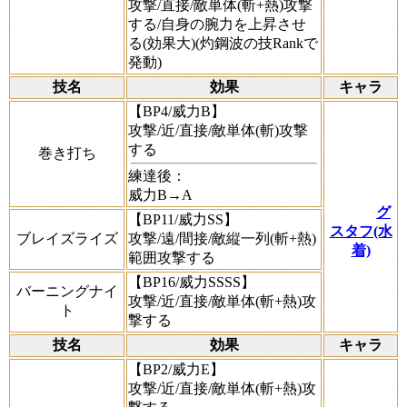
攻撃/直接/敵単体(斬+熱)攻撃
する/自身の腕力を上昇させ
る(効果大)(灼鋼波の技Rankで
発動)
技名
効果
キャラ
【BP4/威力B】
攻撃/近/直接/敵単体(斬)攻撃
する
巻き打ち
練達後：
威力B→A
グ
【BP11/威力SS】
スタフ(水
ブレイズライズ
攻撃/遠/間接/敵縦一列(斬+熱)
着)
範囲攻撃する
【BP16/威力SSSS】
バーニングナイ
攻撃/近/直接/敵単体(斬+熱)攻
ト
撃する
技名
効果
キャラ
【BP2/威力E】
攻撃/近/直接/敵単体(斬+熱)攻