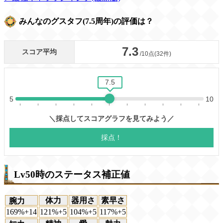
みんなのグスタフ(7.5周年)の評価は？
Lv50時のステータス補正値
体力
器用さ
素早さ
腕力
169%+14
121%+5
104%+5
117%+5