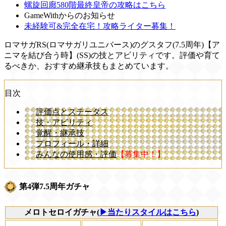
螺旋回廊580階最終皇帝の攻略はこちら
GameWithからのお知らせ
未経験可&完全在宅！攻略ライター募集！
ロマサガRS(ロマサガリユニバース)のグスタフ(7.5周年)【ア
ニマを結び合う時】(SS)の技とアビリティです。評価や育て
るべきか、おすすめ継承技もまとめています。
目次
評価点とステータス
技・アビリティ
覚醒・継承技
プロフィール・詳細
みんなの使用感・評価
【募集中！】
第4弾7.5周年ガチャ
メロトセロイガチャ(
▶当たりスタイルはこちら
)