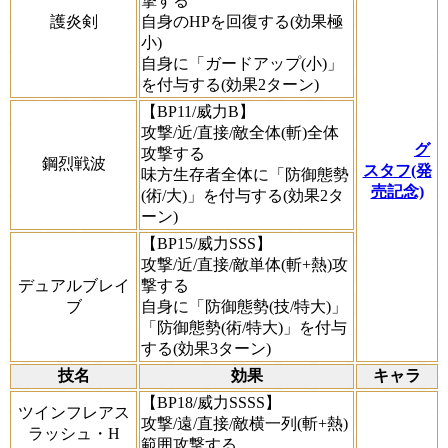
撃する
護炎剣
自身のHPを回復する(効果極
小)
自身に「ガードアップ(小)」
を付与する(効果2ターン)
【BP11/威力B】
攻撃/近/直接/敵全体(斬)全体
グ
攻撃する
鋼烈戦波
スタフ(発
味方生存者全体に「防御態勢
売記念)
(術/大)」を付与する(効果2タ
ーン)
【BP15/威力SSS】
攻撃/近/直接/敵単体(斬+熱)攻
デュアルブレイ
撃する
ブ
自身に「防御態勢(技/特大)」
「防御態勢(術/特大)」を付与
する(効果3ターン)
技名
効果
キャラ
【BP18/威力SSSS】
ツインフレアス
攻撃/遠/直接/敵横一列(斬+熱)
ラッシュ・H
範囲攻撃する