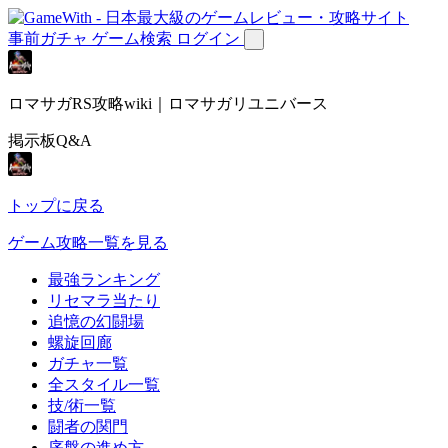
事前ガチャ
ゲーム検索
ログイン
ロマサガRS攻略wiki｜ロマサガリユニバース
掲示板Q&A
トップに戻る
ゲーム攻略一覧を見る
最強ランキング
リセマラ当たり
追憶の幻闘場
螺旋回廊
ガチャ一覧
全スタイル一覧
技/術一覧
闘者の関門
序盤の進め方