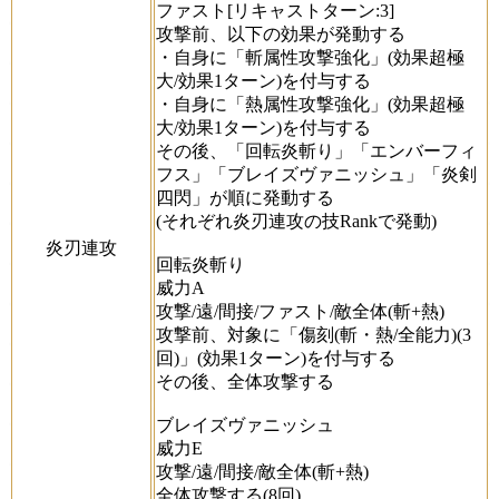
ファスト[リキャストターン:3]
攻撃前、以下の効果が発動する
・自身に「斬属性攻撃強化」(効果超極
大/効果1ターン)を付与する
・自身に「熱属性攻撃強化」(効果超極
大/効果1ターン)を付与する
その後、「回転炎斬り」「エンバーフィ
フス」「ブレイズヴァニッシュ」「炎剣
四閃」が順に発動する
(それぞれ炎刃連攻の技Rankで発動)
炎刃連攻
回転炎斬り
威力A
攻撃/遠/間接/ファスト/敵全体(斬+熱)
攻撃前、対象に「傷刻(斬・熱/全能力)(3
回)」(効果1ターン)を付与する
その後、全体攻撃する
ブレイズヴァニッシュ
威力E
攻撃/遠/間接/敵全体(斬+熱)
全体攻撃する(8回)