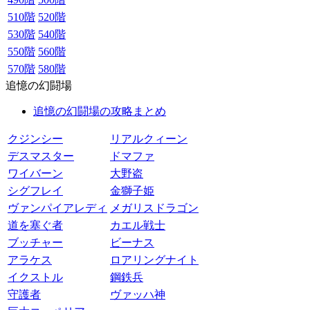
510階
520階
530階
540階
550階
560階
570階
580階
追憶の幻闘場
追憶の幻闘場の攻略まとめ
クジンシー
リアルクィーン
デスマスター
ドマファ
ワイバーン
大野盗
シグフレイ
金獅子姫
ヴァンパイアレディ
メガリスドラゴン
道を塞ぐ者
カエル戦士
ブッチャー
ビーナス
アラケス
ロアリングナイト
イクストル
鋼鉄兵
守護者
ヴァッハ神