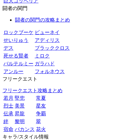
巨大コッペリア
闘者の関門
闘者の関門の攻略まとめ
ロックブーケ
ビューネイ
せいりゅう
アディリス
デス
ブラッククロス
死せる賢者
ミロク
バルテルミー
ガラハド
アンルー
フォルネウス
フリークエスト
フリークエスト攻略まとめ
若月
堅兜
常夏
烈士
美景
星友
伝承
昇龍
争覇
絆
黎明
翠
宿命
バカンス
花火
キャラ/スタイル情報