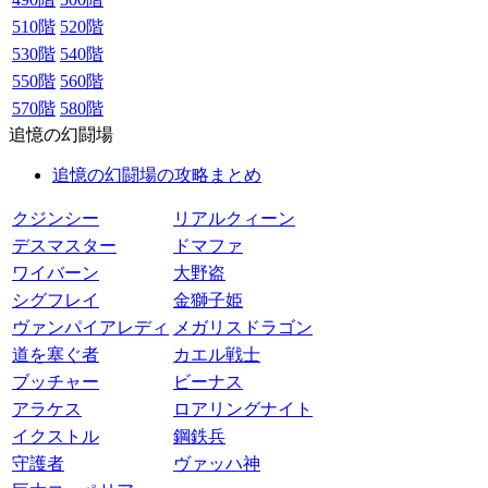
510階
520階
530階
540階
550階
560階
570階
580階
追憶の幻闘場
追憶の幻闘場の攻略まとめ
クジンシー
リアルクィーン
デスマスター
ドマファ
ワイバーン
大野盗
シグフレイ
金獅子姫
ヴァンパイアレディ
メガリスドラゴン
道を塞ぐ者
カエル戦士
ブッチャー
ビーナス
アラケス
ロアリングナイト
イクストル
鋼鉄兵
守護者
ヴァッハ神