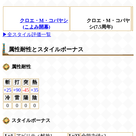
クロエ・M・コバヤシ
クロエ・M・コバヤ
(こよみ開幕)
シ(7.5周年)
▶全スタイル評価一覧
属性耐性とスタイルボーナス
属性耐性
斬
打
突
熱
+25
+90
-45
+35
冷
雷
陽
陰
0
0
0
0
スタイルボーナス
Lv1
アビリティ解放1
Lv22
全能力値+2