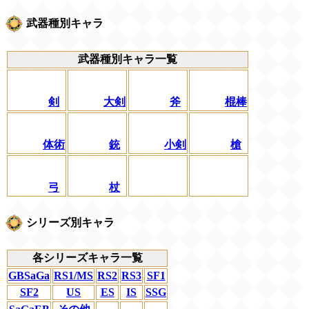
武器種別キャラ
武器種別キャラ一覧
剣
大剣
斧
棍棒
体術
銃
小剣
槍
弓
杖
シリーズ別キャラ
各シリーズキャラ一覧
GBSaGa
RS1/MS
RS2
RS3
SF1
SF2
US
ES
IS
SSG