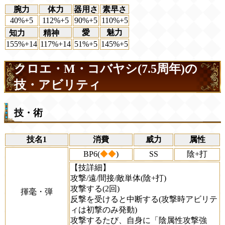
腕力
体力
器用さ
素早さ
40%+5
112%+5
90%+5
110%+5
愛
魅力
知力
精神
155%+14
117%+14
51%+5
145%+5
クロエ・M・コバヤシ(7.5周年)の
技・アビリティ
技・術
技名1
消費
威力
属性
BP6(
◆◆
)
SS
陰+打
【技詳細】
攻撃/遠/間接/敵単体(陰+打)
攻撃する(2回)
揮毫・弾
反撃を受けると中断する(攻撃時アビリテ
ィは初撃のみ発動)
攻撃するたび、自身に「陰属性攻撃強