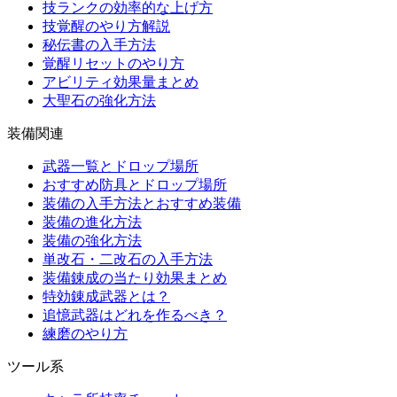
技ランクの効率的な上げ方
技覚醒のやり方解説
秘伝書の入手方法
覚醒リセットのやり方
アビリティ効果量まとめ
大聖石の強化方法
装備関連
武器一覧とドロップ場所
おすすめ防具とドロップ場所
装備の入手方法とおすすめ装備
装備の進化方法
装備の強化方法
単改石・二改石の入手方法
装備錬成の当たり効果まとめ
特効錬成武器とは？
追憶武器はどれを作るべき？
練磨のやり方
ツール系