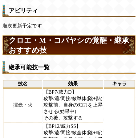
アビリティ
順次更新予定です
クロエ・M・コバヤシの覚醒・継承
おすすめ技
継承可能技一覧
技名
効果
キャラ
【BP7/威力D】
攻撃/遠/間接/敵単体(陰+熱)
揮毫・火
攻撃前、自身の知力を上昇
させる(効果中)
その後、攻撃する
【BP12/威力SS】
攻撃/遠/間接/敵全体(陰+斬)