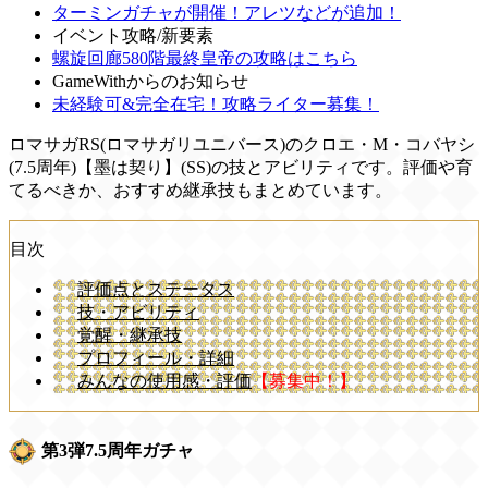
ターミンガチャが開催！アレツなどが追加！
イベント攻略/新要素
螺旋回廊580階最終皇帝の攻略はこちら
GameWithからのお知らせ
未経験可&完全在宅！攻略ライター募集！
ロマサガRS(ロマサガリユニバース)のクロエ・M・コバヤシ
(7.5周年)【墨は契り】(SS)の技とアビリティです。評価や育
てるべきか、おすすめ継承技もまとめています。
目次
評価点とステータス
技・アビリティ
覚醒・継承技
プロフィール・詳細
みんなの使用感・評価
【募集中！】
第3弾7.5周年ガチャ