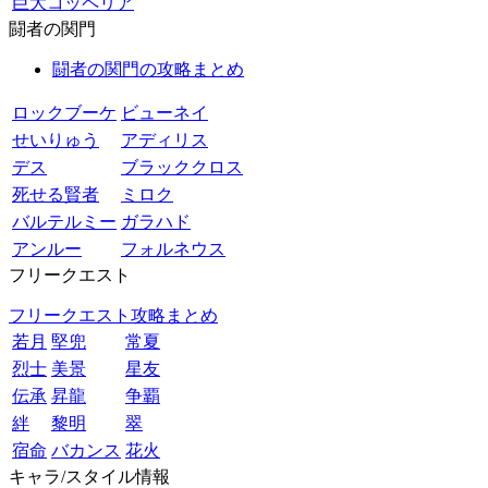
巨大コッペリア
闘者の関門
闘者の関門の攻略まとめ
ロックブーケ
ビューネイ
せいりゅう
アディリス
デス
ブラッククロス
死せる賢者
ミロク
バルテルミー
ガラハド
アンルー
フォルネウス
フリークエスト
フリークエスト攻略まとめ
若月
堅兜
常夏
烈士
美景
星友
伝承
昇龍
争覇
絆
黎明
翠
宿命
バカンス
花火
キャラ/スタイル情報