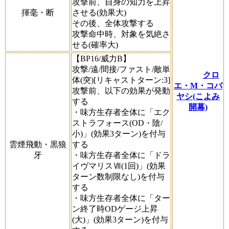
攻撃前、自身の知力を上昇
揮毫・断
させる(効果大)
その後、全体攻撃する
攻撃命中時、対象を気絶さ
せる(確率大)
【BP16/威力B】
攻撃/遠/間接/ファスト/敵単
クロ
体(突)[リキャストターン:3]
エ・M・コバ
攻撃前、以下の効果が発動
ヤシ(こよみ
する
開幕)
・味方生存者全体に「エク
ストラフォース(OD・陰/
小)」(効果3ターン)を付与
雲煙飛動・黒狼
する
牙
・味方生存者全体に「ドラ
イヴマリスⅦ(1回)」(効果
ターン数制限なし)を付与
する
・味方生存者全体に「ター
ン終了時ODゲージ上昇
(大)」(効果3ターン)を付与