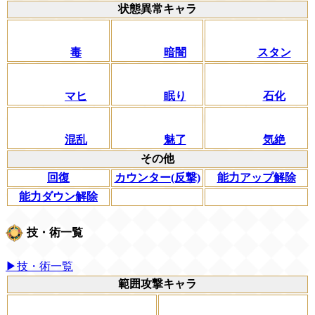
状態異常キャラ
毒
暗闇
スタン
マヒ
眠り
石化
混乱
魅了
気絶
その他
回復
カウンター(反撃)
能力アップ解除
能力ダウン解除
技・術一覧
▶技・術一覧
範囲攻撃キャラ