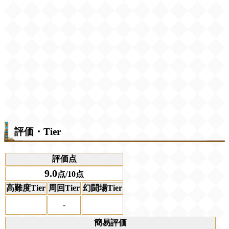
評価・Tier
評価点
9.0
点/10点
高難度Tier
周回Tier
幻闘場Tier
-
簡易評価