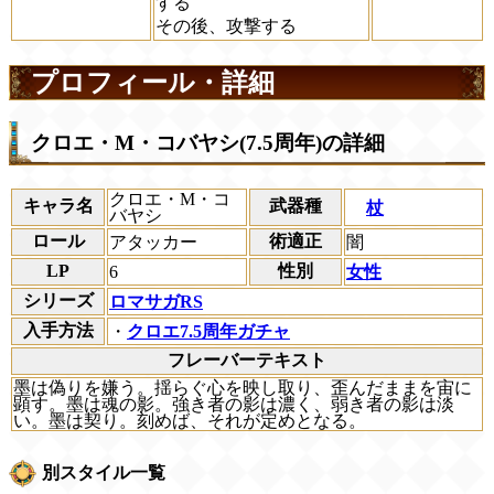
する
その後、攻撃する
プロフィール・詳細
クロエ・M・コバヤシ(7.5周年)の詳細
クロエ・M・コ
キャラ名
武器種
杖
バヤシ
ロール
術適正
アタッカー
闇
LP
性別
6
女性
シリーズ
ロマサガRS
入手方法
・
クロエ7.5周年ガチャ
フレーバーテキスト
墨は偽りを嫌う。揺らぐ心を映し取り、歪んだままを宙に
顕す。墨は魂の影。強き者の影は濃く、弱き者の影は淡
い。墨は契り。刻めば、それが定めとなる。
別スタイル一覧