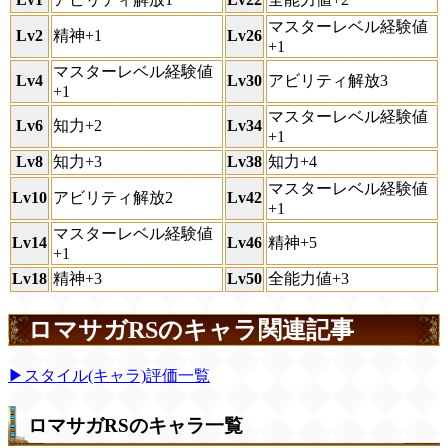
マスターレベル経験値
Lv2
精神+1
Lv26
+1
マスターレベル経験値
Lv4
Lv30
アビリティ解放3
+1
マスターレベル経験値
Lv6
知力+2
Lv34
+1
Lv8
知力+3
Lv38
知力+4
マスターレベル経験値
Lv10
アビリティ解放2
Lv42
+1
マスターレベル経験値
Lv14
Lv46
精神+5
+1
Lv18
精神+3
Lv50
全能力値+3
ロマサガRSのキャラ関連記事
▶スタイル(キャラ)評価一覧
ロマサガRSのキャラ一覧