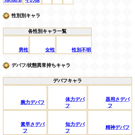
SaGaEB
その他
性別別キャラ
各性別キャラ一覧
男性
女性
性別不明
デバフ/状態異常持ちキャラ
デバフキャラ
体力デバ
器用さデバ
腕力デバフ
フ
フ
素早さデバ
知力デバ
精神デバフ
フ
フ