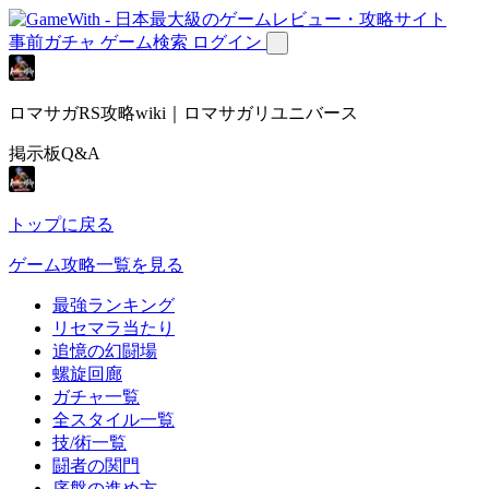
事前ガチャ
ゲーム検索
ログイン
ロマサガRS攻略wiki｜ロマサガリユニバース
掲示板Q&A
トップに戻る
ゲーム攻略一覧を見る
最強ランキング
リセマラ当たり
追憶の幻闘場
螺旋回廊
ガチャ一覧
全スタイル一覧
技/術一覧
闘者の関門
序盤の進め方