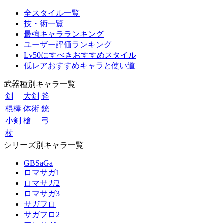
全スタイル一覧
技・術一覧
最強キャラランキング
ユーザー評価ランキング
Lv50にすべきおすすめスタイル
低レアおすすめキャラと使い道
武器種別キャラ一覧
剣
大剣
斧
棍棒
体術
銃
小剣
槍
弓
杖
シリーズ別キャラ一覧
GBSaGa
ロマサガ1
ロマサガ2
ロマサガ3
サガフロ
サガフロ2