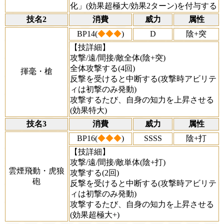
化」(効果超極大/効果2ターン)を付与する
技名2
消費
威力
属性
BP14(
◆◆◆
)
D
陰+突
【技詳細】
攻撃/遠/間接/敵全体(陰+突)
全体攻撃する(4回)
揮毫・槍
反撃を受けると中断する(攻撃時アビリテ
ィは初撃のみ発動)
攻撃するたび、自身の知力を上昇させる
(効果特大)
技名3
消費
威力
属性
BP16(
◆◆◆
)
SSSS
陰+打
【技詳細】
攻撃/遠/間接/敵単体(陰+打)
雲煙飛動・虎狼
攻撃する(2回)
砲
反撃を受けると中断する(攻撃時アビリテ
ィは初撃のみ発動)
攻撃するたび、自身の知力を上昇させる
(効果超極大+)