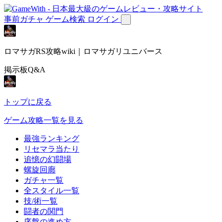
事前ガチャ
ゲーム検索
ログイン
ロマサガRS攻略wiki｜ロマサガリユニバース
掲示板Q&A
トップに戻る
ゲーム攻略一覧を見る
最強ランキング
リセマラ当たり
追憶の幻闘場
螺旋回廊
ガチャ一覧
全スタイル一覧
技/術一覧
闘者の関門
序盤の進め方