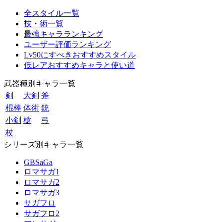
全スタイル一覧
技・術一覧
最強キャラランキング
ユーザー評価ランキング
Lv50にすべきおすすめスタイル
低レアおすすめキャラと使い道
武器種別キャラ一覧
剣
大剣
斧
棍棒
体術
銃
小剣
槍
弓
杖
シリーズ別キャラ一覧
GBSaGa
ロマサガ1
ロマサガ2
ロマサガ3
サガフロ
サガフロ2