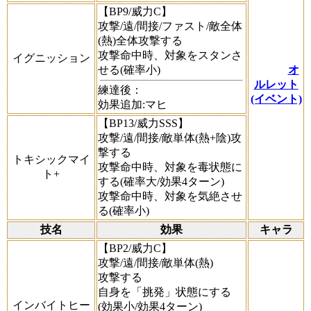
【BP9/威力C】
攻撃/遠/間接/ファスト/敵全体
(熱)全体攻撃する
攻撃命中時、対象をスタンさ
イグニッション
せる(確率小)
オ
ルレット
練達後：
(イベント)
効果追加:マヒ
【BP13/威力SSS】
攻撃/遠/間接/敵単体(熱+陰)攻
撃する
トキシックマイ
攻撃命中時、対象を毒状態に
ト+
する(確率大/効果4ターン)
攻撃命中時、対象を気絶させ
る(確率小)
技名
効果
キャラ
【BP2/威力C】
攻撃/遠/間接/敵単体(熱)
攻撃する
自身を「挑発」状態にする
インバイトヒー
(効果小/効果4ターン)