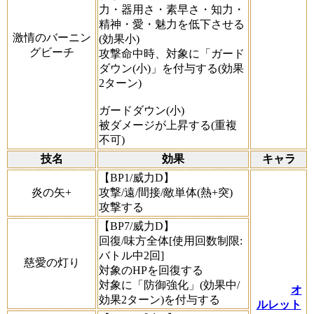
力・器用さ・素早さ・知力・
精神・愛・魅力を低下させる
激情のバーニン
(効果小)
グビーチ
攻撃命中時、対象に「ガード
ダウン(小)」を付与する(効果
2ターン)
ガードダウン(小)
被ダメージが上昇する(重複
不可)
技名
効果
キャラ
【BP1/威力D】
炎の矢+
攻撃/遠/間接/敵単体(熱+突)
攻撃する
【BP7/威力D】
回復/味方全体[使用回数制限:
バトル中2回]
慈愛の灯り
対象のHPを回復する
対象に「防御強化」(効果中/
オ
効果2ターン)を付与する
ルレット