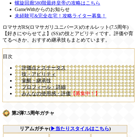
螺旋回廊580階最終皇帝の攻略はこちら
GameWithからのお知らせ
未経験可&完全在宅！攻略ライター募集！
ロマサガRS(ロマサガリユニバース)のオルレット(7.5周年)
【好きにやらせてよ】(SS)の技とアビリティです。評価や育
てるべきか、おすすめ継承技もまとめています。
目次
評価点とステータス
技・アビリティ
覚醒・継承技
プロフィール・詳細
みんなの使用感・評価
【募集中！】
第2弾7.5周年ガチャ
リアムガチャ(
▶当たりスタイルはこちら
)