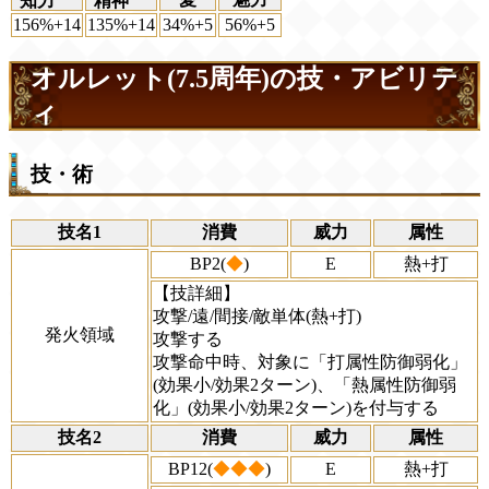
知力
精神
156%+14
135%+14
34%+5
56%+5
オルレット(7.5周年)の技・アビリテ
ィ
技・術
技名1
消費
威力
属性
BP2(
◆
)
E
熱+打
【技詳細】
攻撃/遠/間接/敵単体(熱+打)
発火領域
攻撃する
攻撃命中時、対象に「打属性防御弱化」
(効果小/効果2ターン)、「熱属性防御弱
化」(効果小/効果2ターン)を付与する
技名2
消費
威力
属性
BP12(
◆◆◆
)
E
熱+打