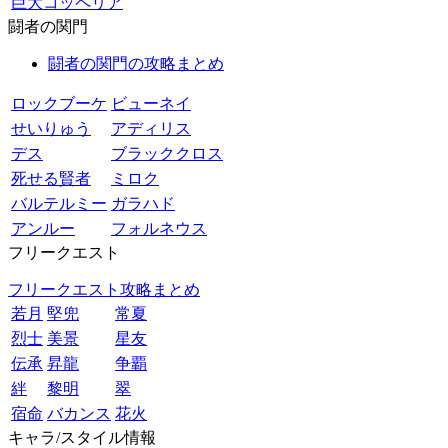
巨大コッペリア
闘者の関門
闘者の関門の攻略まとめ
ロックブーケ
ビューネイ
せいりゅう
アディリス
デス
ブラッククロス
死せる賢者
ミロク
バルテルミー
ガラハド
アンルー
フォルネウス
フリークエスト
フリークエスト攻略まとめ
若月
堅兜
常夏
烈士
美景
星友
伝承
昇龍
争覇
絆
黎明
翠
宿命
バカンス
花火
キャラ/スタイル情報