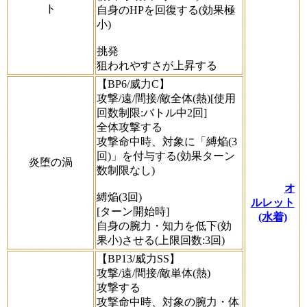
ト
自身のHPを回復する(効果極
小)
挑発
狙われやすさが上昇する
【BP6/威力C】
攻撃/遠/間接/敵全体(熱)[使用
回数制限:バトル中2回]
全体攻撃する
攻撃命中時、対象に「縛焔(3
回)」を付与する(効果ターン
炎堕の渦
数制限なし)
オ
縛焔(3回)
ルレット
[ターン開始時]
(水着)
自身の腕力・知力を低下(効
果小)させる(上限回数:3回)
【BP13/威力SS】
攻撃/遠/間接/敵単体(熱)
攻撃する
攻撃命中時、対象の腕力・体