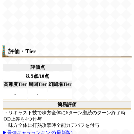
評価・Tier
評価点
8.5
点/10点
高難度Tier
周回Tier
幻闘場Tier
-
-
簡易評価
・リキャスト技で味方全体に6ターン継続のターン終了時
OD上昇を4つ付与
・味方全体に打熱攻撃時全能力デバフを付与
▶最強キャラランキング(最新版)