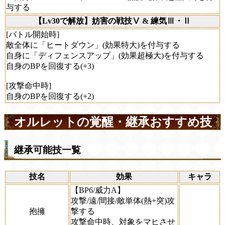
与する
【Lv30で解放】妨害の戦技Ⅴ & 練気Ⅲ・Ⅱ
[バトル開始時]
敵全体に「ヒートダウン」(効果特大)を付与する
自身に「ディフェンスアップ」(効果超極大)を付与する
自身のBPを回復する(+3)
[攻撃命中時]
自身のBPを回復する(+2)
オルレットの覚醒・継承おすすめ技
継承可能技一覧
技名
効果
キャラ
【BP6/威力A】
攻撃/遠/間接/敵単体(熱+突)攻
抱擁
撃する
攻撃命中時、対象をマヒさせ