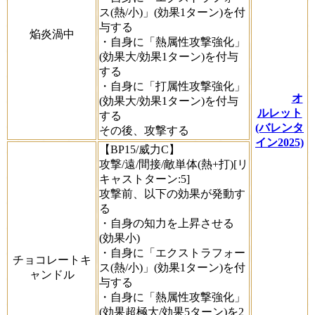
ス(熱/小)」(効果1ターン)を付
与する
焔炎渦中
・自身に「熱属性攻撃強化」
(効果大/効果1ターン)を付与
する
・自身に「打属性攻撃強化」
オ
(効果大/効果1ターン)を付与
ルレット
する
(バレンタ
その後、攻撃する
イン2025)
【BP15/威力C】
攻撃/遠/間接/敵単体(熱+打)[リ
キャストターン:5]
攻撃前、以下の効果が発動す
る
・自身の知力を上昇させる
(効果小)
・自身に「エクストラフォー
チョコレートキ
ス(熱/小)」(効果1ターン)を付
ャンドル
与する
・自身に「熱属性攻撃強化」
(効果超極大/効果5ターン)を2