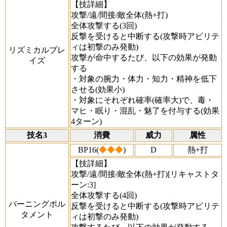
【技詳細】
攻撃/遠/間接/敵全体(熱+打)
全体攻撃する(3回)
反撃を受けると中断する(攻撃時アビリテ
ィは初撃のみ発動)
リズミカルブレ
攻撃が命中するたび、以下の効果が発動
イズ
する
・対象の腕力・体力・知力・精神を低下
させる(効果小)
・対象にそれぞれ確率(確率大)で、毒・
マヒ・眠り・混乱・魅了を付与する(効果
4ターン)
技名3
消費
威力
属性
BP16(
◆◆◆
)
D
熱+打
【技詳細】
攻撃/遠/間接/敵全体(熱+打)[リキャストタ
ーン:3]
全体攻撃する(4回)
バーニングポル
反撃を受けると中断する(攻撃時アビリテ
タメント
ィは初撃のみ発動)