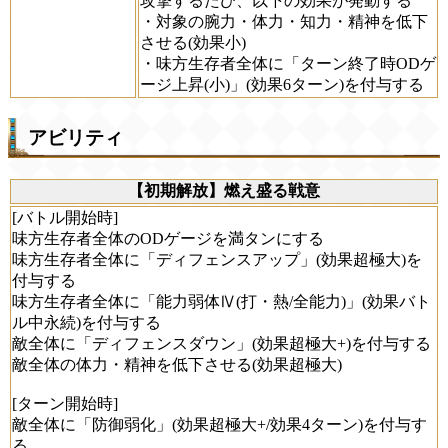
攻撃するたび、以下の効果が発動する
・対象の腕力・体力・知力・精神を低下
させる(効果小)
・味方生存者全体に「ターン終了時ODゲ
ージ上昇(小)」(効果6ターン)を付与する
アビリティ
【初期解放】燃え盛る戦意
[バトル開始時]
味方生存者全体のODゲージを満タンにする
味方生存者全体に「ディフェンスアップ」(効果超極大)を
付与する
味方生存者全体に「能力弱体Ⅳ(打・熱/全能力)」(効果バト
ル中永続)を付与する
敵全体に「ディフェンスダウン」(効果超極大+)を付与する
敵全体の体力・精神を低下させる(効果超極大)
[ターン開始時]
敵全体に「防御弱化」(効果超極大+/効果4ターン)を付与す
る