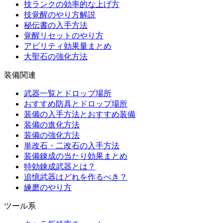
技ランクの効率的な上げ方
技覚醒のやり方解説
秘伝書の入手方法
覚醒リセットのやり方
アビリティ効果量まとめ
大聖石の強化方法
装備関連
武器一覧とドロップ場所
おすすめ防具とドロップ場所
装備の入手方法とおすすめ装備
装備の進化方法
装備の強化方法
単改石・二改石の入手方法
装備錬成の当たり効果まとめ
特効錬成武器とは？
追憶武器はどれを作るべき？
練磨のやり方
ツール系