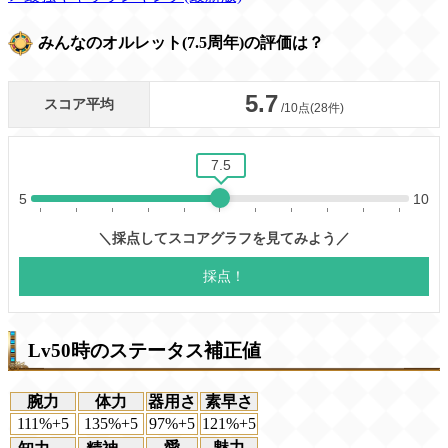
みんなのオルレット(7.5周年)の評価は？
Lv50時のステータス補正値
腕力
体力
器用さ
素早さ
111%+5
135%+5
97%+5
121%+5
愛
魅力