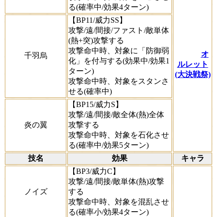
る(確率中/効果4ターン)
【BP11/威力SS】
攻撃/遠/間接/ファスト/敵単体
(熱+突)攻撃する
攻撃命中時、対象に「防御弱
オ
千羽烏
化」を付与する(効果中/効果1
ルレット
ターン)
(大決戦祭)
攻撃命中時、対象をスタンさ
せる(確率中)
【BP15/威力S】
攻撃/遠/間接/敵全体(熱)全体
炎の翼
攻撃する
攻撃命中時、対象を石化させ
る(確率中/効果5ターン)
技名
効果
キャラ
【BP3/威力C】
攻撃/遠/間接/敵単体(熱)攻撃
ノイズ
する
攻撃命中時、対象を混乱させ
る(確率小/効果4ターン)