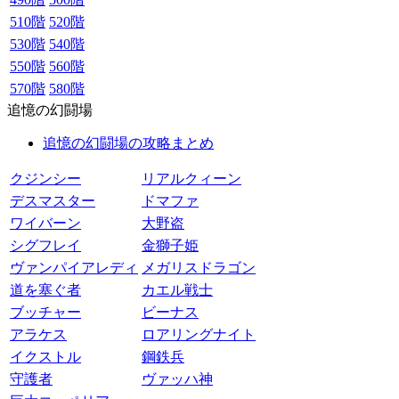
510階
520階
530階
540階
550階
560階
570階
580階
追憶の幻闘場
追憶の幻闘場の攻略まとめ
クジンシー
リアルクィーン
デスマスター
ドマファ
ワイバーン
大野盗
シグフレイ
金獅子姫
ヴァンパイアレディ
メガリスドラゴン
道を塞ぐ者
カエル戦士
ブッチャー
ビーナス
アラケス
ロアリングナイト
イクストル
鋼鉄兵
守護者
ヴァッハ神