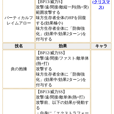
【BP13/威力S】
(クリスマ
攻撃/遠/間接/敵縦一列(熱+突)
ス)
範囲攻撃する
バーティカルフ
味方生存者全体のHPを回復
レイムアロー
する(効果極小)
味方生存者全体に「防御強
化」(効果中/効果2ターン)を
付与する
技名
効果
キャラ
【BP12/威力SS】
攻撃/遠/間接/ファスト/敵単体
(熱+打)
炎の抱擁
攻撃する
味方生存者全体に「防御強
化」(効果中/効果2ターン)を
付与する
【BP13/威力SS】
攻撃/遠/間接/敵単体(熱+打)
攻撃前、以下の効果が発動す
る
・自身に「エクストラフォー