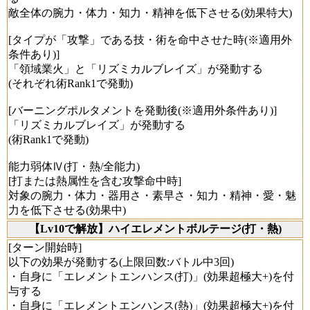
敵全体の腕力・体力・知力・精神を低下させる(効果特大)
[タイプが「攻撃」である技・術を命中させた時(※適用外
条件あり)]
「領域業火」と「リズミカルブレイズ」が発動する
(それぞれ術Rank1で発動)
[バーニングポルタメントを発動後(※適用外条件あり)]
「リズミカルブレイズ」が発動する
(術Rank1で発動)
能力弱体Ⅳ(打・熱/全能力)
[打または熱属性を含む攻撃命中時]
対象の腕力・体力・器用さ・素早さ・知力・精神・愛・魅
力を低下させる(効果中)
【Lv10で解放】ハイエレメントボルテージ(打・熱)
[ターン開始時]
以下の効果が発動する(上限回数:バトル中3回)
・自身に「エレメントエンハンス(打)」(効果超極大+)を付
与する
・自身に「エレメントエンハンス(熱)」(効果超極大+)を付